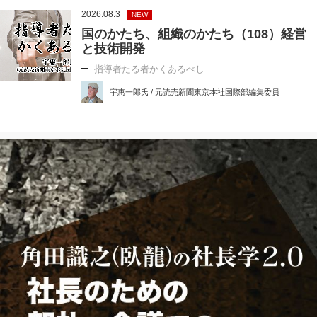
2026.08.3
NEW
国のかたち、組織のかたち（108）経営
と技術開発
指導者たる者かくあるべし
宇惠一郎氏 / 元読売新聞東京本社国際部編集委員