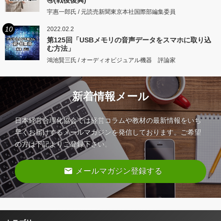
④(戦後復興)
宇惠一郎氏 / 元読売新聞東京本社国際部編集委員
10
2022.02.2
第125回「USBメモリの音声データをスマホに取り込
む方法」
鴻池賢三氏 / オーディオビジュアル機器 評論家
新着情報メール
日本経営合理化協会では経営コラムや教材の最新情報をいち
早くお届けするメールマガジンを発信しております。ご希望
の方は下記よりご登録下さい。
email
メールマガジン登録する