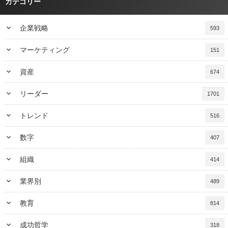
カテゴリー
keyboard_arrow_down
企業戦略
593
keyboard_arrow_down
マーケティング
151
keyboard_arrow_down
資産
674
keyboard_arrow_down
リーダー
1701
keyboard_arrow_down
トレンド
516
keyboard_arrow_down
数字
407
keyboard_arrow_down
組織
414
keyboard_arrow_down
業界別
489
keyboard_arrow_down
教育
814
keyboard_arrow_down
成功哲学
318