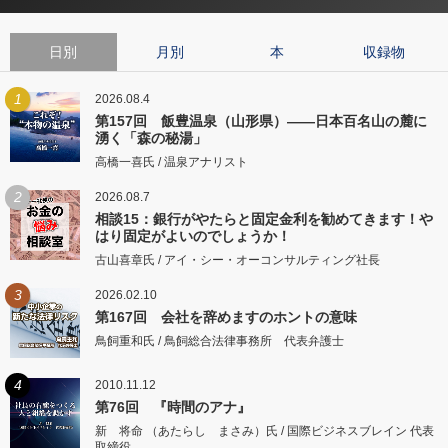
日別
月別
本
収録物
1
2026.08.4
第157回 飯豊温泉（山形県）――日本百名山の麓に
湧く「森の秘湯」
高橋一喜氏 / 温泉アナリスト
2
2026.08.7
相談15：銀行がやたらと固定金利を勧めてきます！や
はり固定がよいのでしょうか！
古山喜章氏 / アイ・シー・オーコンサルティング社長
3
2026.02.10
第167回 会社を辞めますのホントの意味
鳥飼重和氏 / 鳥飼総合法律事務所 代表弁護士
4
2010.11.12
第76回 『時間のアナ』
新 将命 （あたらし まさみ）氏 / 国際ビジネスブレイン 代表
取締役