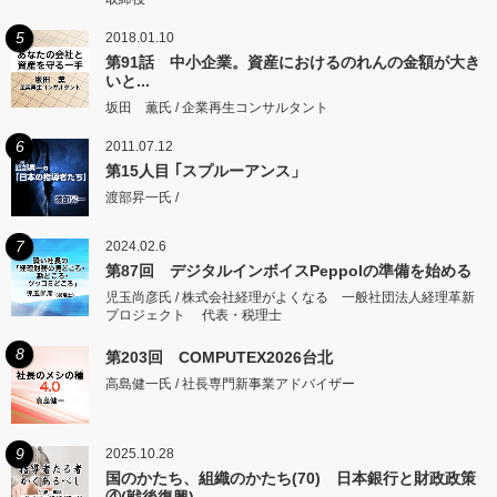
5
2018.01.10
第91話 中小企業。資産におけるのれんの金額が大き
いと...
坂田 薫氏 / 企業再生コンサルタント
6
2011.07.12
第15人目 ｢スプルーアンス」
渡部昇一氏 /
7
2024.02.6
第87回 デジタルインボイスPeppolの準備を始める
児玉尚彦氏 / 株式会社経理がよくなる 一般社団法人経理革新
プロジェクト 代表・税理士
8
第203回 COMPUTEX2026台北
高島健一氏 / 社長専門新事業アドバイザー
9
2025.10.28
国のかたち、組織のかたち(70) 日本銀行と財政政策