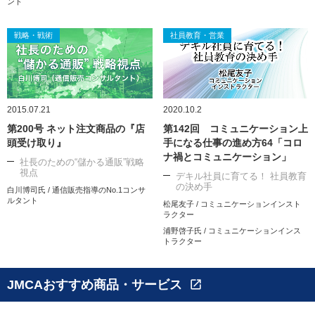
ント
戦略・戦術
社員教育・営業
2015.07.21
2020.10.2
第200号 ネット注文商品の『店
第142回 コミュニケーション上
頭受け取り』
手になる仕事の進め方64「コロ
ナ禍とコミュニケーション」
社長のための“儲かる通販”戦略
視点
デキル社員に育てる！ 社員教育
の決め手
白川博司氏 / 通信販売指導のNo.1コンサ
ルタント
松尾友子 / コミュニケーションインスト
ラクター
浦野啓子氏 / コミュニケーションインス
トラクター
JMCAおすすめ商品・サービス
open_in_new