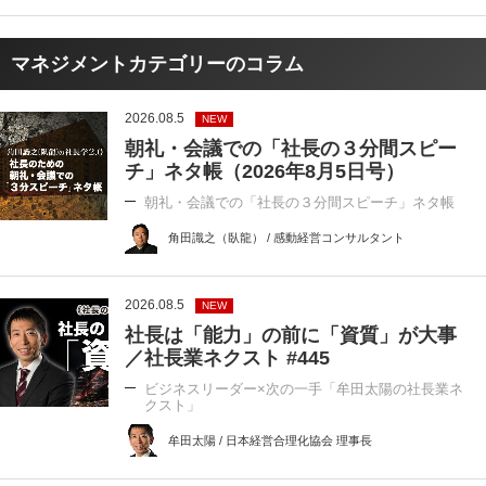
マネジメントカテゴリーのコラム
2026.08.5
NEW
朝礼・会議での「社長の３分間スピー
チ」ネタ帳（2026年8月5日号）
朝礼・会議での「社長の３分間スピーチ」ネタ帳
角田識之（臥龍） / 感動経営コンサルタント
2026.08.5
NEW
社長は「能力」の前に「資質」が大事
／社長業ネクスト #445
ビジネスリーダー×次の一手「牟田太陽の社長業ネ
クスト」
牟田太陽 / 日本経営合理化協会 理事長