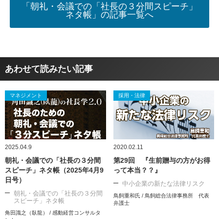
「朝礼・会議での「社長の３分間スピーチ」
ネタ帳」の記事一覧へ
あわせて読みたい記事
マネジメント
採用・法律
2025.04.9
2020.02.11
朝礼・会議での「社長の３分間
第29回 『生前贈与の方がお得
スピーチ」ネタ帳（2025年4月9
って本当？？』
日号）
中小企業の新たな法律リスク
朝礼・会議での「社長の３分間
鳥飼重和氏 / 鳥飼総合法律事務所 代表
スピーチ」ネタ帳
弁護士
角田識之（臥龍） / 感動経営コンサルタ