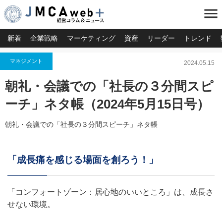
menu
新着
企業戦略
マーケティング
資産
リーダー
トレンド
マネジメント
2024.05.15
朝礼・会議での「社長の３分間スピ
ーチ」ネタ帳（2024年5月15日号）
朝礼・会議での「社長の３分間スピーチ」ネタ帳
「成長痛を感じる場面を創ろう！」
「コンフォートゾーン：居心地のいいところ」は、成長さ
せない環境。