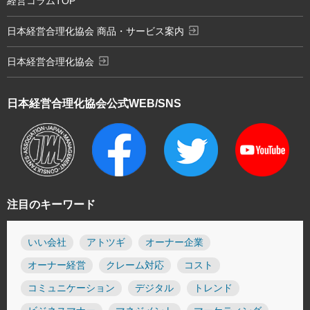
経営コラムTOP
exit_to_app
日本経営合理化協会 商品・サービス案内
exit_to_app
日本経営合理化協会
日本経営合理化協会
公式WEB/SNS
注目のキーワード
いい会社
アトツギ
オーナー企業
オーナー経営
クレーム対応
コスト
コミュニケーション
デジタル
トレンド