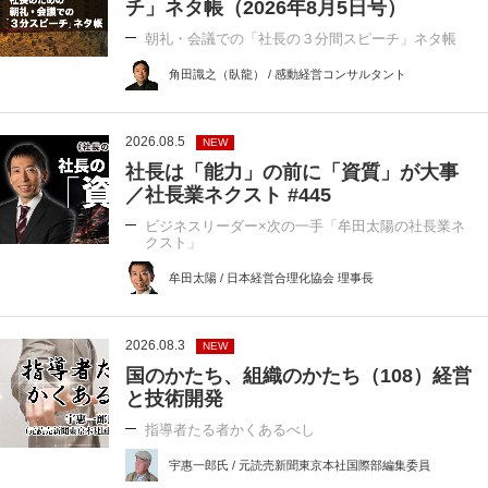
チ」ネタ帳（2026年8月5日号）
朝礼・会議での「社長の３分間スピーチ」ネタ帳
角田識之（臥龍） / 感動経営コンサルタント
2026.08.5
NEW
社長は「能力」の前に「資質」が大事
／社長業ネクスト #445
ビジネスリーダー×次の一手「牟田太陽の社長業ネ
クスト」
牟田太陽 / 日本経営合理化協会 理事長
2026.08.3
NEW
国のかたち、組織のかたち（108）経営
と技術開発
指導者たる者かくあるべし
宇惠一郎氏 / 元読売新聞東京本社国際部編集委員