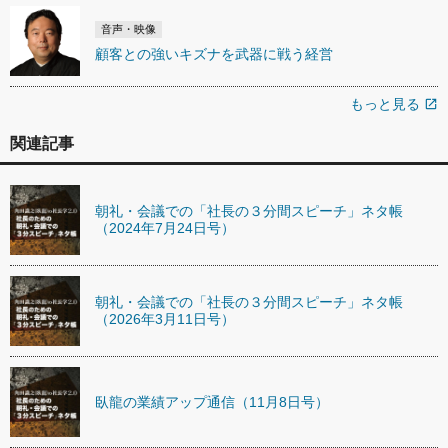
音声・映像
顧客との強いキズナを武器に戦う経営
もっと見る
open_in_new
関連記事
朝礼・会議での「社長の３分間スピーチ」ネタ帳
（2024年7月24日号）
朝礼・会議での「社長の３分間スピーチ」ネタ帳
（2026年3月11日号）
臥龍の業績アップ通信（11月8日号）