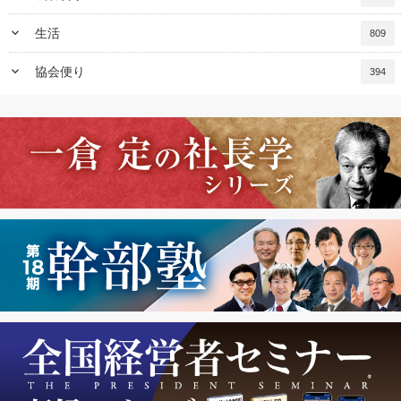
keyboard_arrow_down
生活
809
keyboard_arrow_down
協会便り
394