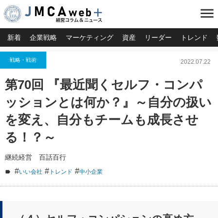
menu
新着
企業戦略
マーケティング
資産
リーダー
トレンド
戦略・戦術
2022.07.22
第70回 『最近聞くセルフ・コンパ
ッションとは何か？』～自分の扱い
を変え、自分もチームも成長させ
る！？～
継続経営 百話百行
#
#
#
いい会社
トレンド
中小企業