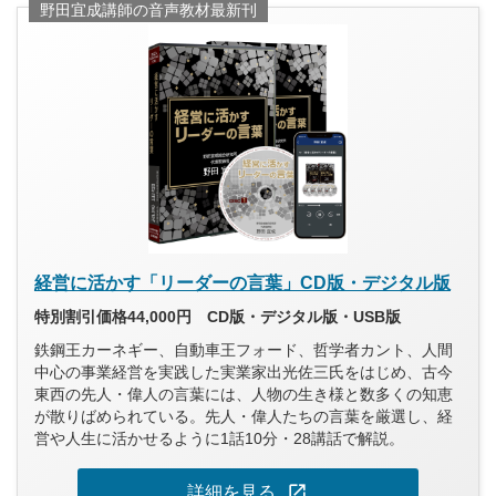
野田宜成講師の音声教材最新刊
経営に活かす「リーダーの言葉」CD版・デジタル版
特別割引価格44,000円 CD版・デジタル版・USB版
鉄鋼王カーネギー、自動車王フォード、哲学者カント、人間
中心の事業経営を実践した実業家出光佐三氏をはじめ、古今
東西の先人・偉人の言葉には、人物の生き様と数多くの知恵
が散りばめられている。先人・偉人たちの言葉を厳選し、経
営や人生に活かせるように1話10分・28講話で解説。
open_in_new
詳細を見る