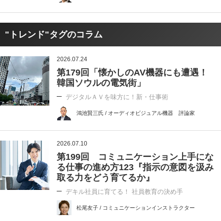
"トレンド"タグのコラム
2026.07.24
第179回「懐かしのAV機器にも遭遇！
韓国ソウルの電気街」
デジタルＡＶを味方に！新・仕事術
鴻池賢三氏 / オーディオビジュアル機器 評論家
2026.07.10
第199回 コミュニケーション上手にな
る仕事の進め方123『指示の意図を汲み
取る力をどう育てるか』
デキル社員に育てる！ 社員教育の決め手
松尾友子 / コミュニケーションインストラクター