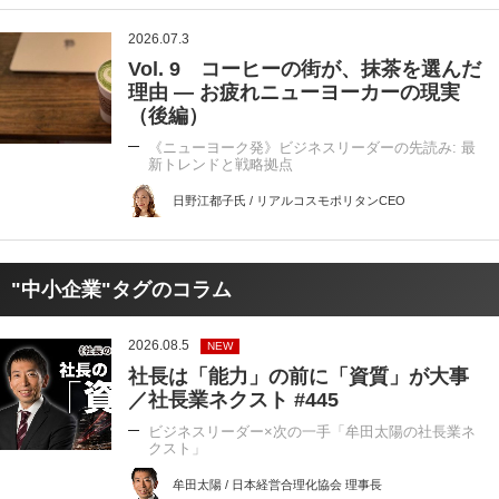
2026.07.3
Vol. 9 コーヒーの街が、抹茶を選んだ
理由 ― お疲れニューヨーカーの現実
（後編）
《ニューヨーク発》ビジネスリーダーの先読み: 最
新トレンドと戦略拠点
日野江都子氏 / リアルコスモポリタンCEO
"中小企業"タグのコラム
2026.08.5
NEW
社長は「能力」の前に「資質」が大事
／社長業ネクスト #445
ビジネスリーダー×次の一手「牟田太陽の社長業ネ
クスト」
牟田太陽 / 日本経営合理化協会 理事長