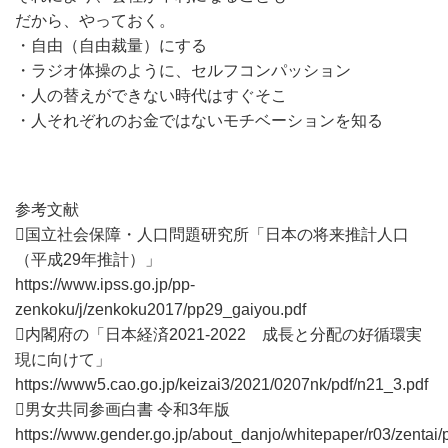
だから、やっておく。
・自由（自由裁量）にする
・ラジオ体操のように、セルフコンパッション
・人の替えができない時代はすぐそこ
・人それぞれのお金ではないモチベーションを知る
参考文献
国立社会保障・人口問題研究所「日本の将来推計人口
（平成29年推計）」
https://www.ipss.go.jp/pp-
zenkoku/j/zenkoku2017/pp29_gaiyou.pdf
内閣府の「日本経済2021-2022 成長と分配の好循環実
現に向けて」
https://www5.cao.go.jp/keizai3/2021/0207nk/pdf/n21_3.pdf
男女共同参画白書 令和3年版
https://www.gender.go.jp/about_danjo/whitepaper/r03/zentai/