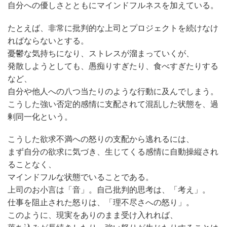
自分への優しさとともにマインドフルネスを加えている。
たとえば、非常に批判的な上司とプロジェクトを続けなけ
ればならないとする。
憂鬱な気持ちになり、ストレスが溜まっていくが、
発散しようとしても、愚痴りすぎたり、食べすぎたりする
など、
自分や他人への八つ当たりのような行動に及んでしまう。
こうした強い否定的感情に支配されて混乱した状態を、過
剰同一化という。
こうした欲求不満への怒りの支配から逃れるには、
まず自分の欲求に気づき、生じてくる感情に自動操縦され
ることなく、
マインドフルな状態でいることである。
上司のお小言は「音」。自己批判的思考は、「考え」。
仕事を阻止された怒りは、「理不尽さへの怒り」。
このように、現実をありのまま受け入れれば、