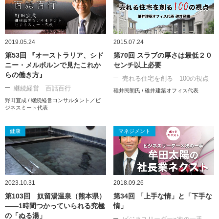
2019.05.24
2015.07.24
第53回 『オーストラリア、シド
第70回 スラブの厚さは最低２０
ニー・メルボルンで見たこれか
センチ以上必要
らの働き方』
売れる住宅を創る 100の視点
継続経営 百話百行
碓井民朗氏 / 碓井建築オフィス代表
野田宜成 / 継続経営コンサルタント／ビ
ジネスミート代表
健康
マネジメント
2023.10.31
2018.09.26
第103回 奴留湯温泉（熊本県）
第34回 「上手な情」と「下手な
――1時間つかっていられる究極
情」
の「ぬる湯」