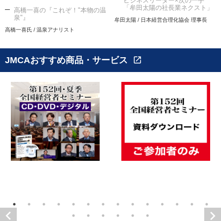
ビジネスリーダー×次の一手
「牟田太陽の社長業ネクスト」
高橋一喜の『これぞ！"本物の温
泉"』
牟田太陽 / 日本経営合理化協会 理事長
高橋一喜氏 / 温泉アナリスト
JMCAおすすめ商品・サービス
open_in_new