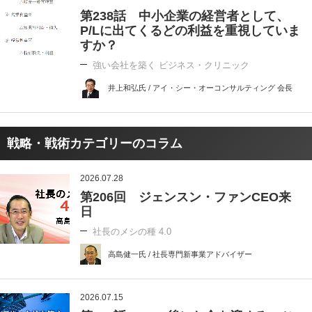
第238話 中小企業の経営者として、
P/Lに出てくるどの利益を重視していま
すか？
強い会社を築く ビジネス・クリニック
井上和弘氏 / アイ・シー・オーコンサルティング 会長
戦略・戦術カテゴリーのコラム
2026.07.28
第206回 ジェンスン・ファンCEO来
日
社長のメシの種 4.0
高島健一氏 / 社長専門新事業アドバイザー
2026.07.15