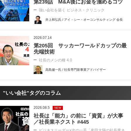
第239話 M&A後にお金を溜めるコツ
強い会社を築く ビジネス・クリニック
井上和弘氏 / アイ・シー・オーコンサルティング 会長
2026.07.14
第205回 サッカーワールドカップの最
先端技術
社長のメシの種 4.0
高島健一氏 / 社長専門新事業アドバイザー
"いい会社"タグのコラム
2026.08.5
NEW
社長は「能力」の前に「資質」が大事
／社長業ネクスト #445
ビジネスリーダー×次の一手「牟田太陽の社長業ネ