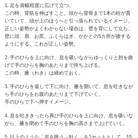
1. 足を肩幅程度に広げて立つ。
この時、背筋を伸ばすこと。頭から背骨まで1本の柱が貫
いていて、頭が上のほうへと引っ張られているイメージ。
正しい姿勢がよくわからない場合は、壁を背にして立ち、
壁に頭、肩、お尻、ふくらはぎ、かかとの5カ所が接する
ようにする。これが正しい姿勢。
2. 手のひらを上に向け、息を吸いながらゆっくりと肘を曲
げて手のひらを胸のあたりまで持ち上げる。
この時、腋（わき）は締めておく。
3. 手のひらを返して下に向け、腋を開いて、息を吐きなが
ら手のひらをお腹のあたりまで下げていく。
手のひらで下へ押すイメージ。
4. 息を吐ききったら再び手のひらを上に向け、息を吸いな
がら、腋を閉めて手のひらを胸の高さまで上げていく。
5. 以上のような「息を吸う→吐く」を1セットとして、10