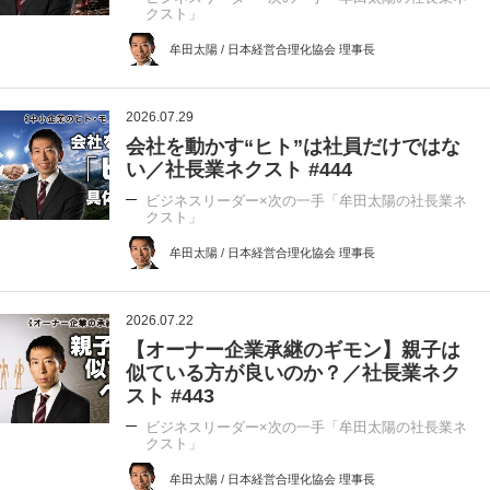
クスト」
牟田太陽 / 日本経営合理化協会 理事長
2026.07.29
会社を動かす“ヒト”は社員だけではな
い／社長業ネクスト #444
ビジネスリーダー×次の一手「牟田太陽の社長業ネ
クスト」
牟田太陽 / 日本経営合理化協会 理事長
2026.07.22
【オーナー企業承継のギモン】親子は
似ている方が良いのか？／社長業ネク
スト #443
ビジネスリーダー×次の一手「牟田太陽の社長業ネ
クスト」
牟田太陽 / 日本経営合理化協会 理事長