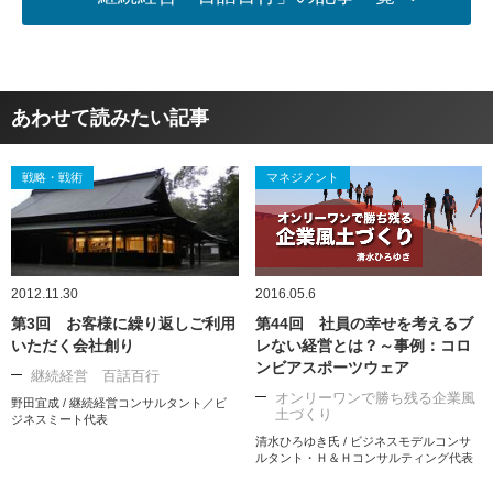
あわせて読みたい記事
戦略・戦術
マネジメント
2012.11.30
2016.05.6
第3回 お客様に繰り返しご利用
第44回 社員の幸せを考えるブ
いただく会社創り
レない経営とは？～事例：コロ
ンビアスポーツウェア
継続経営 百話百行
オンリーワンで勝ち残る企業風
野田宜成 / 継続経営コンサルタント／ビ
土づくり
ジネスミート代表
清水ひろゆき氏 / ビジネスモデルコンサ
ルタント・Ｈ＆Ｈコンサルティング代表