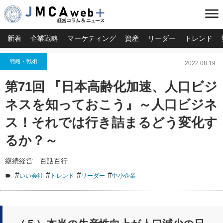
menu
新着
企業戦略
マーケティング
資産
リーダー
トレンド
戦略・戦術
2022.08.19
第71回 『日本高齢化加速、人口ビジ
ネスを知っておこう』～人口ビジネ
ス！それでは行き詰まるどう変化す
るか？～
継続経営 百話百行
#
#
#
#
いい会社
トレンド
リーダー
中小企業