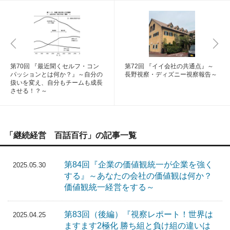
第70回 『最近聞くセルフ・コン
第72回 『イイ会社の共通点』～
パッションとは何か？』～自分の
長野視察・ディズニー視察報告～
扱いを変え、自分もチームも成長
させる！？～
「継続経営 百話百行」の記事一覧
第84回『企業の価値観統一が企業を強く
2025.05.30
する』～あなたの会社の価値観は何か？
価値観統一経営をする～
第83回（後編）『視察レポート！世界は
2025.04.25
ますます2極化 勝ち組と負け組の違いは