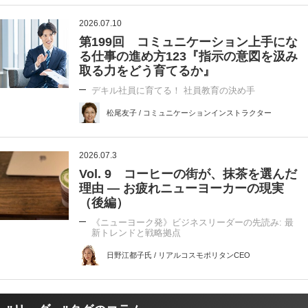
2026.07.10
第199回 コミュニケーション上手にな
る仕事の進め方123『指示の意図を汲み
取る力をどう育てるか』
デキル社員に育てる！ 社員教育の決め手
松尾友子 / コミュニケーションインストラクター
2026.07.3
Vol. 9 コーヒーの街が、抹茶を選んだ
理由 ― お疲れニューヨーカーの現実
（後編）
《ニューヨーク発》ビジネスリーダーの先読み: 最
新トレンドと戦略拠点
日野江都子氏 / リアルコスモポリタンCEO