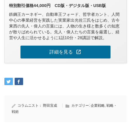
特別割引価格44,000円 CD版・デジタル版・USB版
鉄鋼王カーネギー、自動車王フォード、哲学者カント、人間
中心の事業経営を実践した実業家出光佐三氏をはじめ、古今
東西の先人・偉人の言葉には、人物の生き様と数多くの知恵
が散りばめられている。先人・偉人たちの言葉を厳選し、経
営や人生に活かせるように1話10分・28講話で解説。
open_in_new
詳細を見る
コラムニスト：
野田宜成
カテゴリー:
企業戦略
,
戦略・
戦術