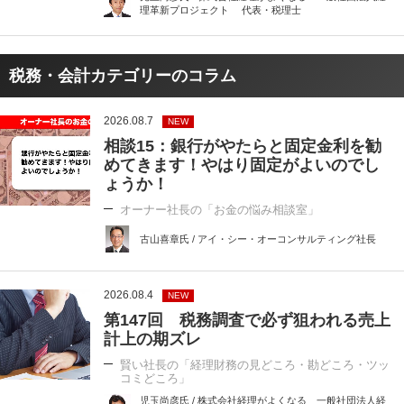
理革新プロジェクト 代表・税理士
税務・会計カテゴリーのコラム
2026.08.7
NEW
相談15：銀行がやたらと固定金利を勧
めてきます！やはり固定がよいのでし
ょうか！
オーナー社長の「お金の悩み相談室」
古山喜章氏 / アイ・シー・オーコンサルティング社長
2026.08.4
NEW
第147回 税務調査で必ず狙われる売上
計上の期ズレ
賢い社長の「経理財務の見どころ・勘どころ・ツッ
コミどころ」
児玉尚彦氏 / 株式会社経理がよくなる 一般社団法人経