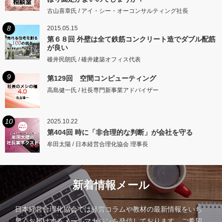
古山喜章氏 / アイ・シー・オーコンサルティング社長
8
2015.05.15
第６８回 外壁は全て鉄筋コンクリート造でダブル配筋
が良い
碓井民朗氏 / 碓井建築オフィス代表
9
第129回 空間コンピューティング
高島健一氏 / 社長専門新事業アドバイザー
10
2025.10.22
第404回 時に「非合理的な判断」が会社を守る
牟田太陽 / 日本経営合理化協会 理事長
新着情報メール
日本経営合理化協会では経営コラムや教材の最新情報をいち
早くお届けするメールマガジンを発信しております。ご希望