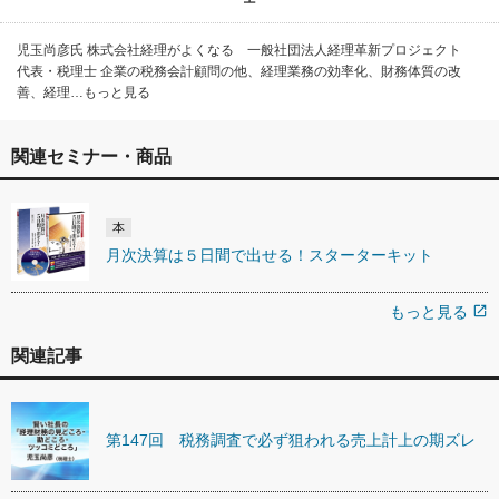
児玉尚彦氏 株式会社経理がよくなる 一般社団法人経理革新プロジェクト
代表・税理士 企業の税務会計顧問の他、経理業務の効率化、財務体質の改
善、経理…もっと見る
関連セミナー・商品
本
月次決算は５日間で出せる！スターターキット
もっと見る
open_in_new
関連記事
第147回 税務調査で必ず狙われる売上計上の期ズレ