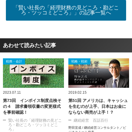
「賢い社長の「経理財務の見どころ・勘どこ
ろ・ツッコミどころ」」の記事一覧へ
あわせて読みたい記事
税務・会計
戦略・戦術
2023.07.11
2019.02.15
第73回 インボイス制度点検そ
第51回 アメリカは、キャッシュ
の４ 請求書領収書の変更様式
を生むのが上手、日本はお金に
を事前確認！
ならない商売が上手！？
賢い社長の「経理財務の見どこ
継続経営 百話百行
ろ・勘どころ・ツッコミどこ
野田宜成 / 継続経営コンサルタント／ビ
ろ」