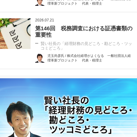
理革新プロジェクト 代表・税理士
2026.07.21
第146回 税務調査における証憑書類の
重要性
賢い社長の「経理財務の見どころ・勘どころ・ツッ
コミどころ」
児玉尚彦氏 / 株式会社経理がよくなる 一般社団法人経
理革新プロジェクト 代表・税理士