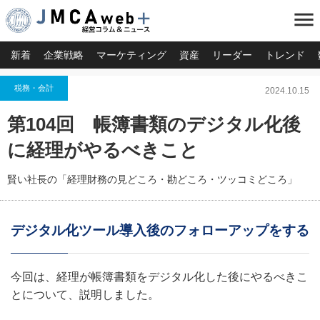
menu
新着
企業戦略
マーケティング
資産
リーダー
トレンド
税務・会計
2024.10.15
第104回 帳簿書類のデジタル化後
に経理がやるべきこと
賢い社長の「経理財務の見どころ・勘どころ・ツッコミどころ」
デジタル化ツール導入後のフォローアップをする
今回は、経理が帳簿書類をデジタル化した後にやるべきこ
とについて、説明しました。