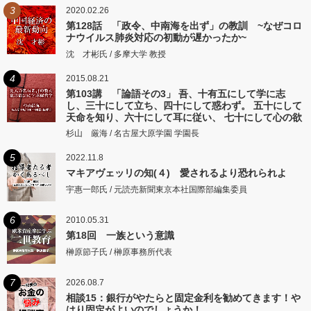
3
2020.02.26
第128話 「政令、中南海を出ず」の教訓 ~なぜコロ
ナウイルス肺炎対応の初動が遅かったか~
沈 才彬氏 / 多摩大学 教授
4
2015.08.21
第103講 「論語その3」 吾、十有五にして学に志
し、三十にして立ち、四十にして惑わず。 五十にして
天命を知り、六十にして耳に従い、 七十にして心の欲
するところに従いて矩をこえず。
杉山 厳海 / 名古屋大原学園 学園長
5
2022.11.8
マキアヴェッリの知(４) 愛されるより恐れられよ
宇惠一郎氏 / 元読売新聞東京本社国際部編集委員
6
2010.05.31
第18回 一族という意識
榊原節子氏 / 榊原事務所代表
7
2026.08.7
相談15：銀行がやたらと固定金利を勧めてきます！や
はり固定がよいのでしょうか！