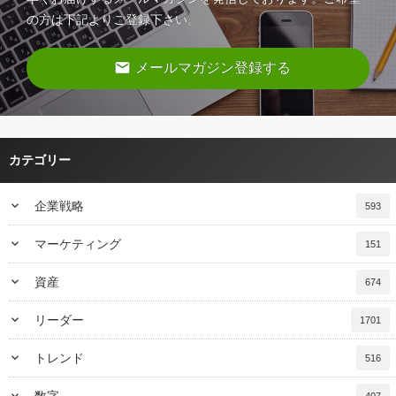
の方は下記よりご登録下さい。
email
メールマガジン登録する
カテゴリー
keyboard_arrow_down
企業戦略
593
keyboard_arrow_down
マーケティング
151
keyboard_arrow_down
資産
674
keyboard_arrow_down
リーダー
1701
keyboard_arrow_down
トレンド
516
keyboard_arrow_down
数字
407