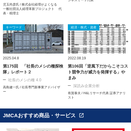
ジネスミート代表
児玉尚彦氏 / 株式会社経理がよくなる
一般社団法人経理革新プロジェクト 代
表・税理士
キーワード
経済・株式・資産
2025.04.8
2022.08.19
第175回 「社長のメシの種探検
第106回「逆風下だからこそコス
隊」レポート２
ト競争力が威力を発揮する」や
まみ
社長のメシの種 4.0
深読み企業分析
高島健一氏 / 社長専門新事業アドバイザ
ー
有賀泰夫 / H&Lリサーチ代表 証券アナリ
スト
JMCAおすすめ商品・サービス
open_in_new