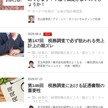
ょうか！
オーナー社長の「お金の悩み相談室」
古山喜章氏 / アイ・シー・オーコンサルティング社長
2026.08.4
NEW
第147回 税務調査で必ず狙われる売上
計上の期ズレ
賢い社長の「経理財務の見どころ・勘どころ・ツッ
コミどころ」
児玉尚彦氏 / 株式会社経理がよくなる 一般社団法人経
理革新プロジェクト 代表・税理士
2026.07.21
第146回 税務調査における証憑書類の
重要性
賢い社長の「経理財務の見どころ・勘どころ・ツッ
コミどころ」
児玉尚彦氏 / 株式会社経理がよくなる 一般社団法人経