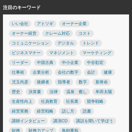
注目のキーワード
いい会社
アトツギ
オーナー企業
オーナー経営
クレーム対応
コスト
コミュニケーション
デジタル
トレンド
ビジネスマナー
マネジメント
マーケティング
リーダー
中国古典
中小企業
中谷彰宏
仕事術
企業分析
会社の数字
会計
健康
児玉尚彦
後継者
指導者
数字
新将命
歴史
決算書
法律
温泉 癒し
牟田太陽
生産性向上
社員教育
社長業
競争戦略
経営実務
経営戦略
話し方
読書
講師インタビュー
講演CD
講話を聞いて学ぼう
財務
財務力アップ
鳥飼重和