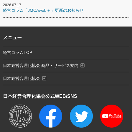
2026.07.17
経営コラム「JMCAweb＋」更新のお知らせ
メニュー
経営コラムTOP
exit_to_app
日本経営合理化協会 商品・サービス案内
exit_to_app
日本経営合理化協会
日本経営合理化協会
公式WEB/SNS