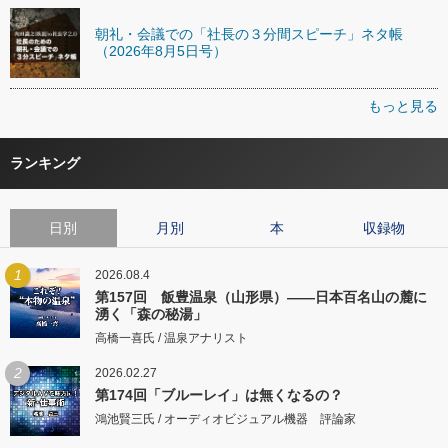
朝礼・会議での「社長の３分間スピーチ」ネタ帳
（2026年8月5日号）
もっと見る
ランキング
日別
月別
本
収録物
1
2026.08.4
第157回 飯豊温泉（山形県）――日本百名山の麓に
湧く「森の秘湯」
高橋一喜氏 / 温泉アナリスト
2
2026.02.27
第174回「ブルーレイ」は無くなるの？
鴻池賢三氏 / オーディオビジュアル機器 評論家