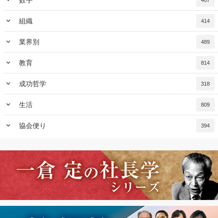
keyboard_arrow_down
組織
414
keyboard_arrow_down
業界別
489
keyboard_arrow_down
教育
814
keyboard_arrow_down
成功哲学
318
keyboard_arrow_down
生活
809
keyboard_arrow_down
協会便り
394