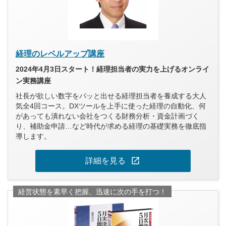
経理のレベルアップ講座
2024年4月3日スタート！経理担当者の実力を上げるオンライ
ン実務講座
社長が欲しい数字をパッと出せる経理担当者を養成する大人
気全4回コース。DXツールを上手に使った経理の自動化、何
があっても潰れない会社をつくる財務分析・資金計画づく
り、補助金申請…など時代が求める経理の基礎実務を徹底指
導します。
open_in_new
詳細を見る
経営状態を素早く把握、迅速に次の手を打つ！