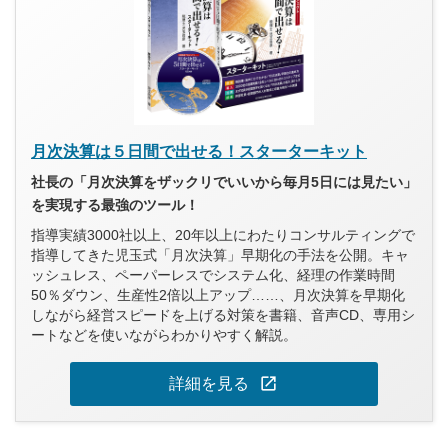
月次決算は５日間で出せる！スターターキット
社長の「月次決算をザックリでいいから毎月5日には見たい」
を実現する最強のツール！
指導実績3000社以上、20年以上にわたりコンサルティングで
指導してきた児玉式「月次決算」早期化の手法を公開。キャ
ッシュレス、ペーパーレスでシステム化、経理の作業時間
50％ダウン、生産性2倍以上アップ……、月次決算を早期化
しながら経営スピードを上げる対策を書籍、音声CD、専用シ
ートなどを使いながらわかりやすく解説。
open_in_new
詳細を見る