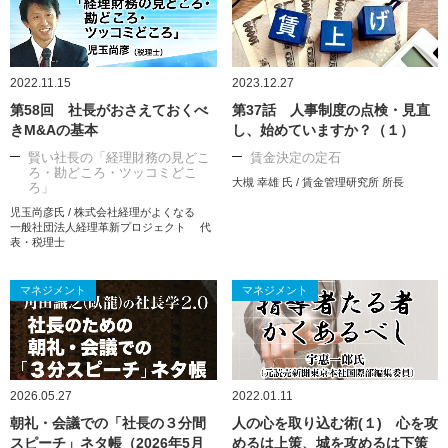
2022.11.15
2023.12.27
第58回 社長がおさえておくべ
第37話 人事制度の点検・見直
きM&Aの基本
し、始めていますか？（１）
賢い社長の「経理財務の見どこ
賃金決定の定石
ろ・勘どころ・ツッコミどこ
大槻 幸雄 氏 / 賃金管理研究所 所長
ろ」
児玉尚彦氏 / 株式会社経理がよくなる
一般社団法人経理革新プロジェクト 代
表・税理士
マネジメント
マネジメント
2026.05.27
2022.01.11
朝礼・会議での「社長の３分間
人の心を取り込む術(１) 心を攻
スピーチ」ネタ帳（2026年5月
めるは上策、城を攻めるは下策