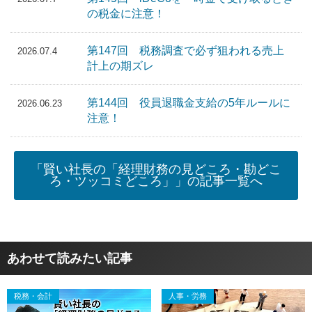
の税金に注意！
第147回 税務調査で必ず狙われる売上
2026.07.4
計上の期ズレ
第144回 役員退職金支給の5年ルールに
2026.06.23
注意！
「賢い社長の「経理財務の見どころ・勘どこ
ろ・ツッコミどころ」」の記事一覧へ
あわせて読みたい記事
税務・会計
人事・労務