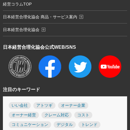
経営コラムTOP
exit_to_app
日本経営合理化協会 商品・サービス案内
exit_to_app
日本経営合理化協会
日本経営合理化協会
公式WEB/SNS
注目のキーワード
いい会社
アトツギ
オーナー企業
オーナー経営
クレーム対応
コスト
コミュニケーション
デジタル
トレンド