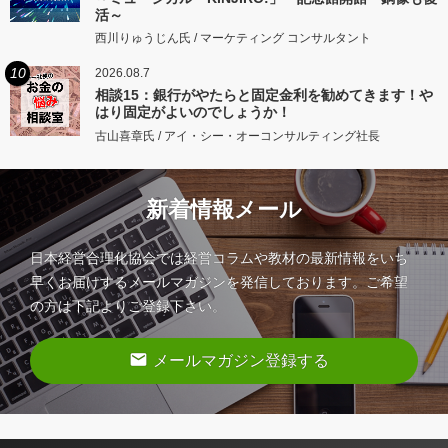
活～
西川りゅうじん氏 / マーケティング コンサルタント
10
2026.08.7
相談15：銀行がやたらと固定金利を勧めてきます！や
はり固定がよいのでしょうか！
古山喜章氏 / アイ・シー・オーコンサルティング社長
新着情報メール
日本経営合理化協会では経営コラムや教材の最新情報をいち
早くお届けするメールマガジンを発信しております。ご希望
の方は下記よりご登録下さい。
email
メールマガジン登録する