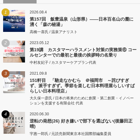
1
2026.08.4
第157回 飯豊温泉（山形県）――日本百名山の麓に
湧く「森の秘湯」
高橋一喜氏 / 温泉アナリスト
2
2023.05.12
第19講 カスタマーハラスメント対策の実務策⑥ コー
ルセンターでの最初と最後の挨拶時の名乗り
中村友妃子 / カスタマーケアプラン代表
3
2021.09.8
151軒目 「馳走なかむら ＠福岡市 ～詫びすぎ
ず、派手すぎず。季節を楽しむ日本料理屋らしいすば
らしい日本料理店」
大久保一彦氏 / 日本の将来のために創業・第二創業・イノベー
ションを支援する有限会社 代表
4
2020.06.30
逆転の発想(26) 好き嫌いで部下を選ばない(後藤田正
晴)
宇惠一郎氏 / 元読売新聞東京本社国際部編集委員