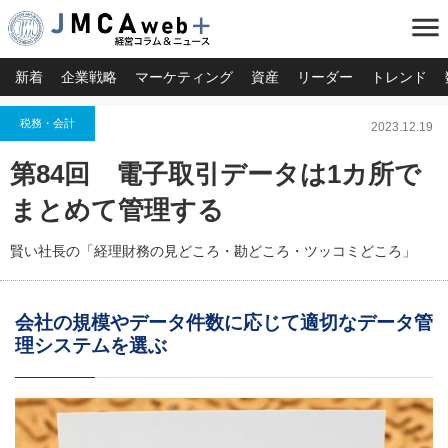
menu
新着
企業戦略
マーケティング
資産
リーダー
トレンド
税務・会計
2023.12.19
第84回 電子取引データは1カ所で
まとめて管理する
賢い社長の「経理財務の見どころ・勘どころ・ツッコミどころ」
会社の規模やデータ件数に応じて適切なデータ管
理システムを選ぶ