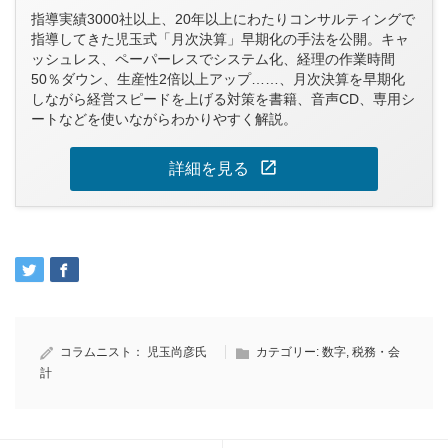
指導実績3000社以上、20年以上にわたりコンサルティングで
指導してきた児玉式「月次決算」早期化の手法を公開。キャ
ッシュレス、ペーパーレスでシステム化、経理の作業時間
50％ダウン、生産性2倍以上アップ……、月次決算を早期化
しながら経営スピードを上げる対策を書籍、音声CD、専用シ
ートなどを使いながらわかりやすく解説。
open_in_new
詳細を見る
コラムニスト：
児玉尚彦氏
カテゴリー:
数字
,
税務・会
計