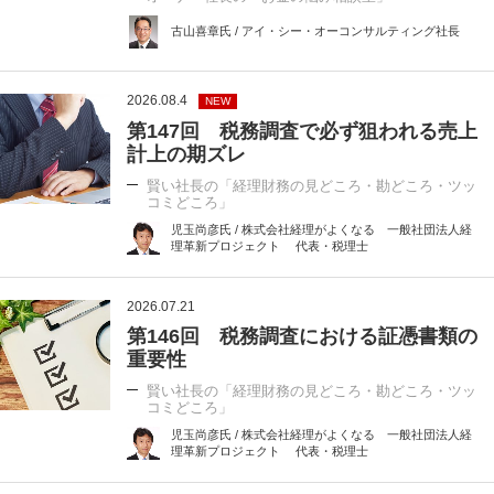
古山喜章氏 / アイ・シー・オーコンサルティング社長
2026.08.4
NEW
第147回 税務調査で必ず狙われる売上
計上の期ズレ
賢い社長の「経理財務の見どころ・勘どころ・ツッ
コミどころ」
児玉尚彦氏 / 株式会社経理がよくなる 一般社団法人経
理革新プロジェクト 代表・税理士
2026.07.21
第146回 税務調査における証憑書類の
重要性
賢い社長の「経理財務の見どころ・勘どころ・ツッ
コミどころ」
児玉尚彦氏 / 株式会社経理がよくなる 一般社団法人経
理革新プロジェクト 代表・税理士