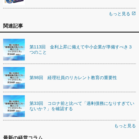
もっと見る
open_in_new
関連記事
第113回 金利上昇に備えて中小企業が準備すべき３
つのこと
第98回 経理社員のリカレント教育の重要性
第33回 コロナ前と比べて「過剰債務になりすぎてい
ないか？」を確認する
もっと見る
最新の経営コラム