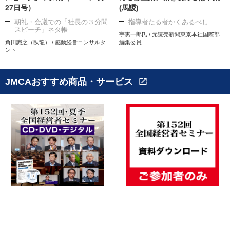
27日号）
(馬謖)
朝礼・会議での「社長の３分間
指導者たる者かくあるべし
スピーチ」ネタ帳
宇惠一郎氏 / 元読売新聞東京本社国際部
角田識之（臥龍） / 感動経営コンサルタ
編集委員
ント
JMCAおすすめ商品・サービス
open_in_new