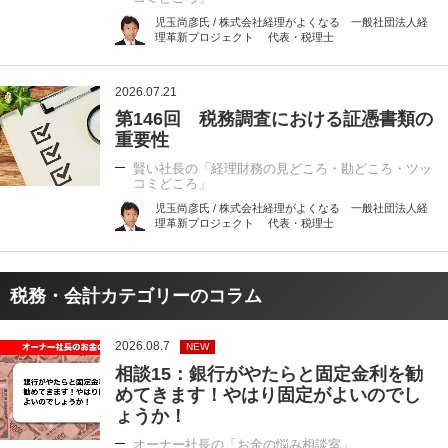
児玉尚彦氏 / 株式会社経理がよくなる 一般社団法人経
理革新プロジェクト 代表・税理士
2026.07.21
第146回 税務調査における証憑書類の
重要性
賢い社長の「経理財務の見どころ・勘どころ・ツッ
コミどころ」
児玉尚彦氏 / 株式会社経理がよくなる 一般社団法人経
理革新プロジェクト 代表・税理士
税務・会計カテゴリーのコラム
2026.08.7
NEW
相談15：銀行がやたらと固定金利を勧
めてきます！やはり固定がよいのでし
ょうか！
オーナー社長の「お金の悩み相談室」