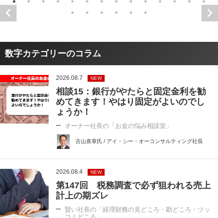
数字カテゴリーのコラム
2026.08.7
NEW
相談15：銀行がやたらと固定金利を勧
めてきます！やはり固定がよいのでし
ょうか！
オーナー社長の「お金の悩み相談室」
古山喜章氏 / アイ・シー・オーコンサルティング社長
2026.08.4
NEW
第147回 税務調査で必ず狙われる売上
計上の期ズレ
賢い社長の「経理財務の見どころ・勘どころ・ツッ
コミどころ」