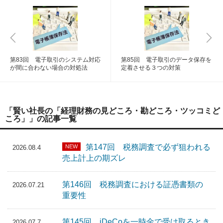
第83回 電子取引のシステム対応
第85回 電子取引のデータ保存を
が間に合わない場合の対処法
定着させる３つの対策
「賢い社長の「経理財務の見どころ・勘どころ・ツッコミど
ころ」」の記事一覧
第147回 税務調査で必ず狙われる
NEW
2026.08.4
売上計上の期ズレ
第146回 税務調査における証憑書類の
2026.07.21
重要性
第145回 iDeCoを一時金で受け取るとき
2026.07.7