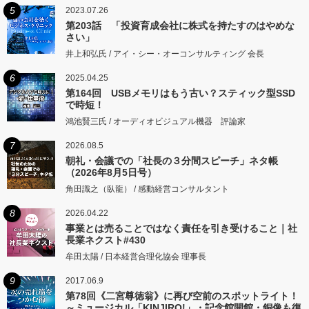
5
2023.07.26
第203話 「投資育成会社に株式を持たすのはやめな
さい」
井上和弘氏 / アイ・シー・オーコンサルティング 会長
6
2025.04.25
第164回 USBメモリはもう古い？スティック型SSD
で時短！
鴻池賢三氏 / オーディオビジュアル機器 評論家
7
2026.08.5
朝礼・会議での「社長の３分間スピーチ」ネタ帳
（2026年8月5日号）
角田識之（臥龍） / 感動経営コンサルタント
8
2026.04.22
事業とは売ることではなく責任を引き受けること｜社
長業ネクスト#430
牟田太陽 / 日本経営合理化協会 理事長
9
2017.06.9
第78回《二宮尊徳翁》に再び空前のスポットライト！
～ミュージカル「KINJIRO!」・記念館開館・銅像も復