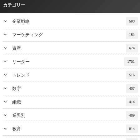
カテゴリー
keyboard_arrow_down
企業戦略
593
keyboard_arrow_down
マーケティング
151
keyboard_arrow_down
資産
674
keyboard_arrow_down
リーダー
1701
keyboard_arrow_down
トレンド
516
keyboard_arrow_down
数字
407
keyboard_arrow_down
組織
414
keyboard_arrow_down
業界別
489
keyboard_arrow_down
教育
814