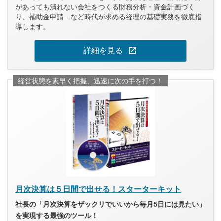
があっても潰れない会社をつくる財務分析・資金計画づく
り、補助金申請…など時代が求める経理の基礎実務を徹底指
導します。
open_in_new
詳細を見る
経営状態を素早く把握、迅速に次の手を打つ！
月次決算は５日間で出せる！スターターキット
社長の「月次決算をザックリでいいから毎月5日には見たい」
を実現する最強のツール！