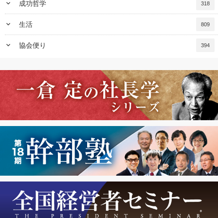
keyboard_arrow_down
成功哲学
318
keyboard_arrow_down
生活
809
keyboard_arrow_down
協会便り
394