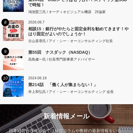
で時短！
鴻池賢三氏 / オーディオビジュアル機器 評論家
8
2026.08.7
相談15：銀行がやたらと固定金利を勧めてきます！や
はり固定がよいのでしょうか！
古山喜章氏 / アイ・シー・オーコンサルティング社長
9
第55回 ナスダック（NASDAQ）
高島健一氏 / 社長専門新事業アドバイザー
10
2024.06.19
第214話 「働く人が集まらない！」
井上和弘氏 / アイ・シー・オーコンサルティング 会長
新着情報メール
日本経営合理化協会では経営コラムや教材の最新情報をいち