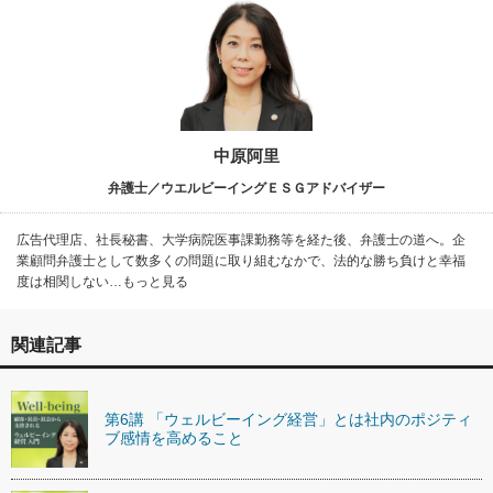
中原阿里
弁護士／ウエルビーイングＥＳＧアドバイザー
広告代理店、社長秘書、大学病院医事課勤務等を経た後、弁護士の道へ。企
業顧問弁護士として数多くの問題に取り組むなかで、法的な勝ち負けと幸福
度は相関しない…もっと見る
関連記事
第6講 「ウェルビーイング経営」とは社内のポジティ
ブ感情を高めること