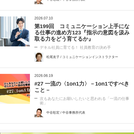
2026.07.10
第199回 コミュニケーション上手にな
る仕事の進め方123『指示の意図を汲み
取る力をどう育てるか』
デキル社員に育てる！ 社員教育の決め手
松尾友子 / コミュニケーションインストラクター
2026.06.19
#27 一流の〈1on1力〉－1on1ですべき
こと－
次もあなたにお願いしたいと思われる「一流の仕事
術」
中谷彰宏 / 中谷事務所代表