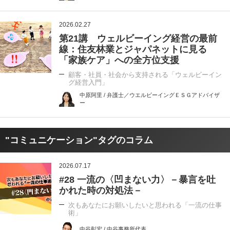
2026.02.27
第21講 ウェルビーイング経営の最前
線：住友林業とジャパネットに見る
「家族ケア」への全方位支援
顧客・社員・社会から支持される「ウェルビーイン
グ経営入門」
中原阿里 / 弁護士／ウエルビーイングＥＳＧアドバイザ
ー
"コミュニケーション"タグのコラム
2026.07.17
#28 一流の〈凹まない力〉－暴言を吐
かれた時の対処法－
次もあなたにお願いしたいと思われる「一流の仕事
術」
中谷彰宏 / 中谷事務所代表