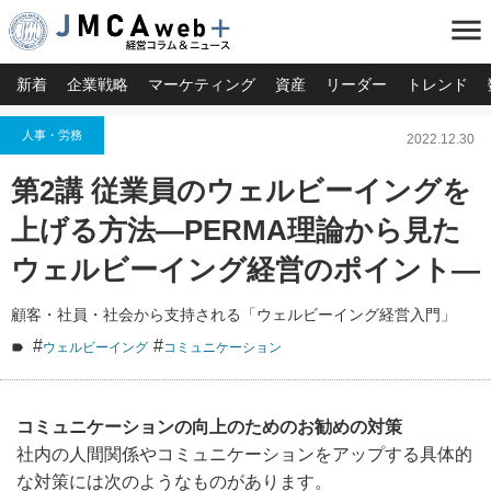
menu
新着
企業戦略
マーケティング
資産
リーダー
トレンド
人事・労務
2022.12.30
第2講 従業員のウェルビーイングを
上げる方法―PERMA理論から見た
ウェルビーイング経営のポイント―
顧客・社員・社会から支持される「ウェルビーイング経営入門」
#
#
ウェルビーイング
コミュニケーション
コミュニケーションの向上のためのお勧めの対策
社内の人間関係やコミュニケーションをアップする具体的
な対策には次のようなものがあります。