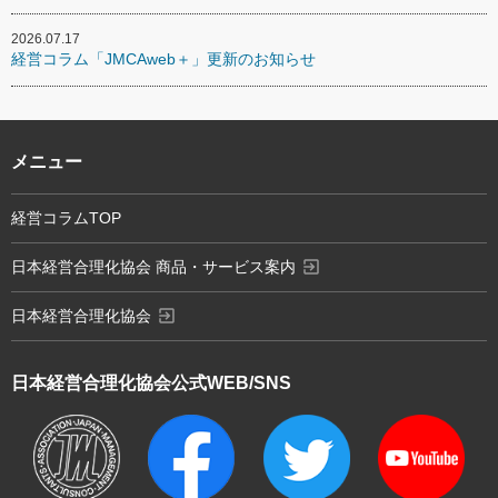
2026.07.17
経営コラム「JMCAweb＋」更新のお知らせ
メニュー
経営コラムTOP
exit_to_app
日本経営合理化協会 商品・サービス案内
exit_to_app
日本経営合理化協会
日本経営合理化協会
公式WEB/SNS