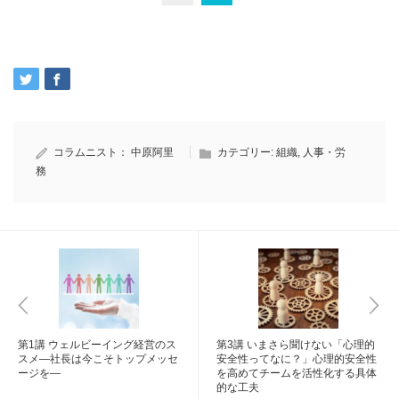
コラムニスト：
中原阿里
カテゴリー:
組織
,
人事・労
務
第1講 ウェルビーイング経営のス
第3講 いまさら聞けない「心理的
スメ―社長は今こそトップメッセ
安全性ってなに？」心理的安全性
ージを―
を高めてチームを活性化する具体
的な工夫