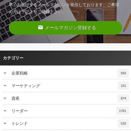
早くお届けするメールマガジンを発信しております。ご希望
の方は下記よりご登録下さい。
email
メールマガジン登録する
カテゴリー
keyboard_arrow_down
企業戦略
593
keyboard_arrow_down
マーケティング
151
keyboard_arrow_down
資産
674
keyboard_arrow_down
リーダー
1701
keyboard_arrow_down
トレンド
516