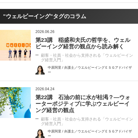
"ウェルビーイング"タグのコラム
2026.06.26
第23講 稲盛和夫氏の哲学を、ウェル
ビーイング経営の観点から読み解く
顧客・社員・社会から支持される「ウェルビーイン
グ経営入門」
中原阿里 / 弁護士／ウエルビーイングＥＳＧアドバイザ
ー
2026.04.24
第22講 石油の前に水が枯渇？―ウォ
ーターポジティブに学ぶウェルビーイ
ング経営の観点
顧客・社員・社会から支持される「ウェルビーイン
グ経営入門」
中原阿里 / 弁護士／ウエルビーイングＥＳＧアドバイザ
ー