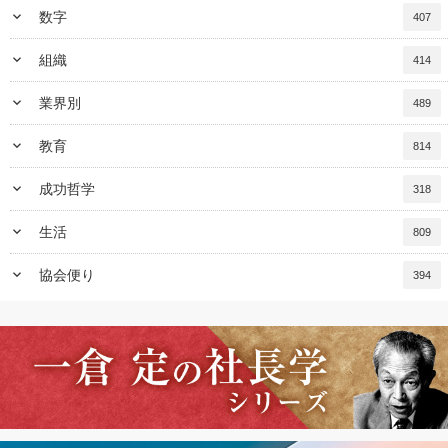
keyboard_arrow_down
数字
407
keyboard_arrow_down
組織
414
keyboard_arrow_down
業界別
489
keyboard_arrow_down
教育
814
keyboard_arrow_down
成功哲学
318
keyboard_arrow_down
生活
809
keyboard_arrow_down
協会便り
394