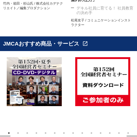
竹内・箱田・杉山氏 / 株式会社カデナク
デキル社員に育てる！ 社員教育
リエイト／編集プロダクション
の決め手
松尾友子 / コミュニケーションインスト
ラクター
JMCAおすすめ商品・サービス
open_in_new