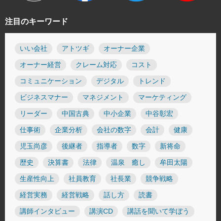
注目のキーワード
いい会社
アトツギ
オーナー企業
オーナー経営
クレーム対応
コスト
コミュニケーション
デジタル
トレンド
ビジネスマナー
マネジメント
マーケティング
リーダー
中国古典
中小企業
中谷彰宏
仕事術
企業分析
会社の数字
会計
健康
児玉尚彦
後継者
指導者
数字
新将命
歴史
決算書
法律
温泉 癒し
牟田太陽
生産性向上
社員教育
社長業
競争戦略
経営実務
経営戦略
話し方
読書
講師インタビュー
講演CD
講話を聞いて学ぼう