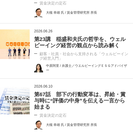
賃金決定の定石
大槻 幸雄 氏 / 賃金管理研究所 所長
2026.06.26
第23講 稲盛和夫氏の哲学を、ウェル
ビーイング経営の観点から読み解く
顧客・社員・社会から支持される「ウェルビーイン
グ経営入門」
中原阿里 / 弁護士／ウエルビーイングＥＳＧアドバイザ
ー
2026.06.10
第67話 部下の行動変革は、昇給・賞
与時に“評価の中身”を伝える一言から
始まる
賃金決定の定石
大槻 幸雄 氏 / 賃金管理研究所 所長