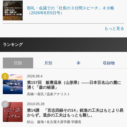
朝礼・会議での「社長の３分間スピーチ」ネタ帳
（2026年8月5日号）
もっと見る
ランキング
日別
月別
本
収録物
1
2026.08.4
第157回 飯豊温泉（山形県）――日本百名山の麓に
湧く「森の秘湯」
高橋一喜氏 / 温泉アナリスト
2
2010.05.28
第14講 「言志四録その14」鋭進の工夫はもとより易
からず。退歩の工夫はもっとも難し。
杉山 厳海 / 名古屋大原学園 学園長