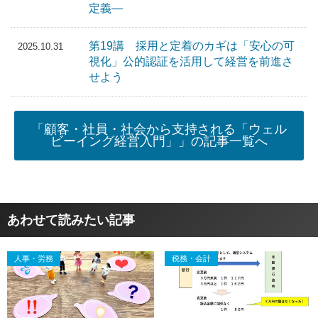
定義―
第19講 採用と定着のカギは「安心の可
2025.10.31
視化」公的認証を活用して経営を前進さ
せよう
「顧客・社員・社会から支持される「ウェル
ビーイング経営入門」」の記事一覧へ
あわせて読みたい記事
人事・労務
税務・会計