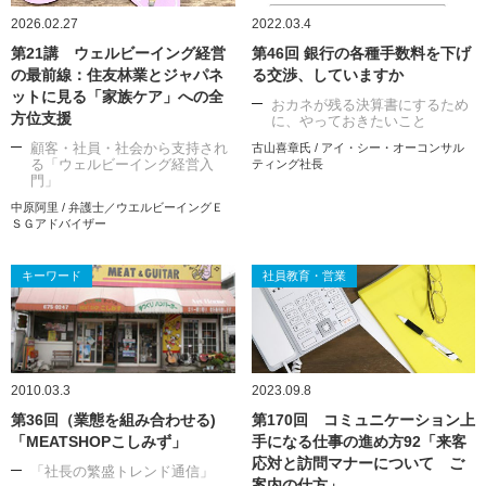
2026.02.27
2022.03.4
第21講 ウェルビーイング経営
第46回 銀行の各種手数料を下げ
の最前線：住友林業とジャパネ
る交渉、していますか
ットに見る「家族ケア」への全
おカネが残る決算書にするため
方位支援
に、やっておきたいこと
顧客・社員・社会から支持され
古山喜章氏 / アイ・シー・オーコンサル
る「ウェルビーイング経営入
ティング社長
門」
中原阿里 / 弁護士／ウエルビーイングＥ
ＳＧアドバイザー
キーワード
社員教育・営業
2010.03.3
2023.09.8
第36回（業態を組み合わせる)
第170回 コミュニケーション上
「MEATSHOPこしみず」
手になる仕事の進め方92「来客
応対と訪問マナーについて ご
「社長の繁盛トレンド通信」
案内の仕方」