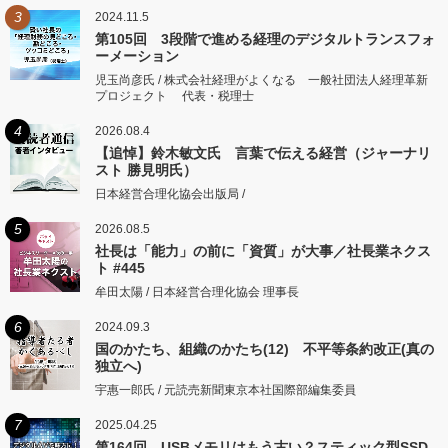
3
2024.11.5
第105回 3段階で進める経理のデジタルトランスフォ
ーメーション
児玉尚彦氏 / 株式会社経理がよくなる 一般社団法人経理革新
プロジェクト 代表・税理士
4
2026.08.4
【追悼】鈴木敏文氏 言葉で伝える経営（ジャーナリ
スト 勝見明氏）
日本経営合理化協会出版局 /
5
2026.08.5
社長は「能力」の前に「資質」が大事／社長業ネクス
ト #445
牟田太陽 / 日本経営合理化協会 理事長
6
2024.09.3
国のかたち、組織のかたち(12) 不平等条約改正(真の
独立へ)
宇惠一郎氏 / 元読売新聞東京本社国際部編集委員
7
2025.04.25
第164回 USBメモリはもう古い？スティック型SSD