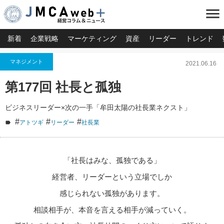
menu
新着
企業戦略
マーケティング
資産
リーダー
トレンド
マネジメント
2021.06.16
第177回 社長と孤独
ビジネスリーダー×次の一手「牟田太陽の社長業ネクスト」
#
#
#
アトツギ
リーダー
社長業
「社長はみな、孤独である」
経営者、リーダーという立場でしか
感じられない孤独があります。
相談相手が、本音を言える相手が減っていく。