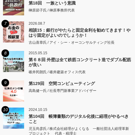
第18回 一族という意識
榊原節子氏 / 榊原事務所代表
7
2026.08.7
相談15：銀行がやたらと固定金利を勧めてきます！や
はり固定がよいのでしょうか！
古山喜章氏 / アイ・シー・オーコンサルティング社長
8
2015.05.15
第６８回 外壁は全て鉄筋コンクリート造でダブル配筋
が良い
碓井民朗氏 / 碓井建築オフィス代表
9
第129回 空間コンピューティング
高島健一氏 / 社長専門新事業アドバイザー
10
2024.10.15
第104回 帳簿書類のデジタル化後に経理がやるべき
こと
児玉尚彦氏 / 株式会社経理がよくなる 一般社団法人経理革新
プロジェクト 代表・税理士