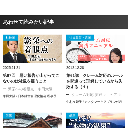
あわせて読みたい記事
社長業
社員教育・営業
2025.11.21
2012.12.28
第67回 悪い報告が上がってこ
第61講 クレーム対応のルール
ないのは社風を疑うこと
を間違って理解しているから失
敗する（１）
繁栄への着眼点 牟田太陽
クレーム対応 実践マニュアル
牟田太陽 / 日本経営合理化協会 理事長
中村友妃子 / カスタマーケアプラン代表
健康
健康