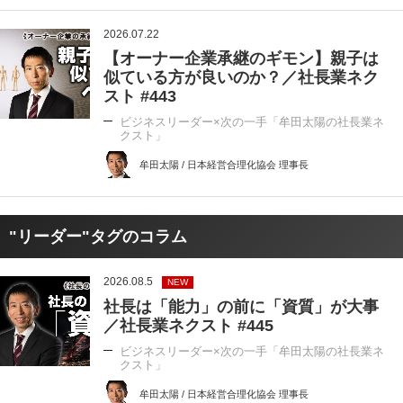
2026.07.22
【オーナー企業承継のギモン】親子は
似ている方が良いのか？／社長業ネク
スト #443
ビジネスリーダー×次の一手「牟田太陽の社長業ネ
クスト」
牟田太陽 / 日本経営合理化協会 理事長
"リーダー"タグのコラム
2026.08.5
NEW
社長は「能力」の前に「資質」が大事
／社長業ネクスト #445
ビジネスリーダー×次の一手「牟田太陽の社長業ネ
クスト」
牟田太陽 / 日本経営合理化協会 理事長