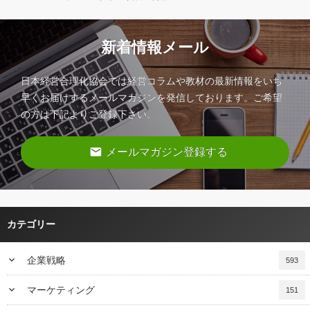
新着情報メール
日本経営合理化協会では経営コラムや教材の最新情報をいち
早くお届けするメールマガジンを発信しております。ご希望
の方は下記よりご登録下さい。
email
メールマガジン登録する
カテゴリー
keyboard_arrow_down
企業戦略
593
keyboard_arrow_down
マーケティング
151