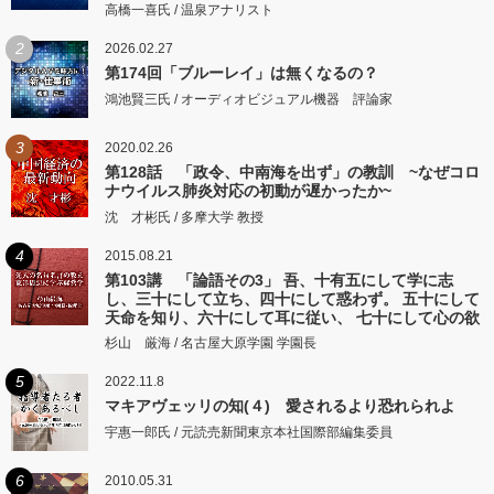
高橋一喜氏 / 温泉アナリスト
2
2026.02.27
第174回「ブルーレイ」は無くなるの？
鴻池賢三氏 / オーディオビジュアル機器 評論家
3
2020.02.26
第128話 「政令、中南海を出ず」の教訓 ~なぜコロ
ナウイルス肺炎対応の初動が遅かったか~
沈 才彬氏 / 多摩大学 教授
4
2015.08.21
第103講 「論語その3」 吾、十有五にして学に志
し、三十にして立ち、四十にして惑わず。 五十にして
天命を知り、六十にして耳に従い、 七十にして心の欲
するところに従いて矩をこえず。
杉山 厳海 / 名古屋大原学園 学園長
5
2022.11.8
マキアヴェッリの知(４) 愛されるより恐れられよ
宇惠一郎氏 / 元読売新聞東京本社国際部編集委員
6
2010.05.31