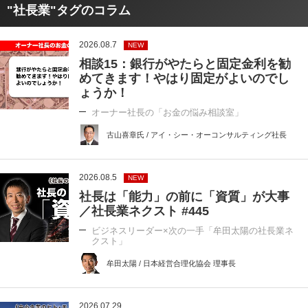
"社長業"タグのコラム
2026.08.7
NEW
相談15：銀行がやたらと固定金利を勧
めてきます！やはり固定がよいのでし
ょうか！
オーナー社長の「お金の悩み相談室」
古山喜章氏 / アイ・シー・オーコンサルティング社長
2026.08.5
NEW
社長は「能力」の前に「資質」が大事
／社長業ネクスト #445
ビジネスリーダー×次の一手「牟田太陽の社長業ネ
クスト」
牟田太陽 / 日本経営合理化協会 理事長
2026.07.29