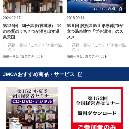
2024.12.17
2018.09.11
第129回 鳴子温泉(宮城県) 10
第５回 肘折温泉(山形県)朝市が
の泉質のうち７つが湧き出す温
立つ温泉地で「プチ湯治」のス
泉天国
スメ
高橋一喜の『これぞ！"本物の温
高橋一喜の『これぞ！"本物の温
泉"』
泉"』
高橋一喜氏 / 温泉アナリスト
高橋一喜氏 / 温泉アナリスト
JMCAおすすめ商品・サービス
open_in_new