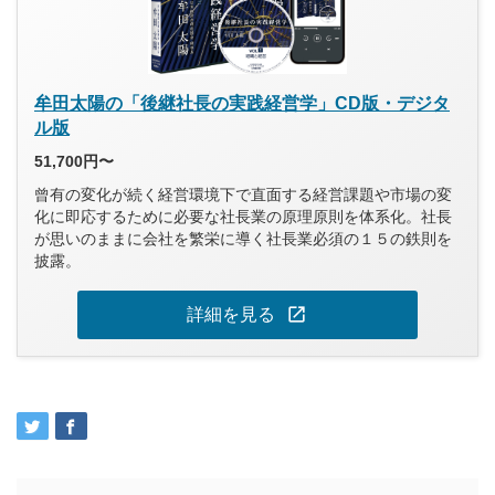
牟田太陽の「後継社長の実践経営学」CD版・デジタ
ル版
51,700円〜
曾有の変化が続く経営環境下で直面する経営課題や市場の変
化に即応するために必要な社長業の原理原則を体系化。社長
が思いのままに会社を繁栄に導く社長業必須の１５の鉄則を
披露。
open_in_new
詳細を見る