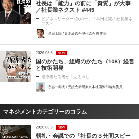
社長は「能力」の前に「資質」が大事
／社長業ネクスト #445
ビジネスリーダー×次の一手「牟田太陽の社長業ネ
クスト」
牟田太陽 / 日本経営合理化協会 理事長
2026.08.3
NEW
国のかたち、組織のかたち（108）経営
と技術開発
指導者たる者かくあるべし
宇惠一郎氏 / 元読売新聞東京本社国際部編集委員
マネジメントカテゴリーのコラム
2026.08.5
NEW
朝礼・会議での「社長の３分間スピー