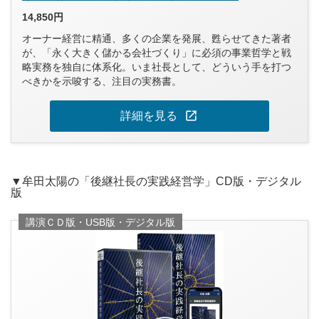
14,850円
オーナー経営に精通、多くの企業を発展、甦らせてきた著者
が、「永く大きく儲かる会社づくり」に必須の事業哲学と戦
略実務を独自に体系化。いま社長として、どういう手を打つ
べきかを示唆する、注目の実務書。
open_in_new
詳細を見る
▼牟田太陽の「後継社長の実践経営学」CD版・デジタル
版
講演ＣＤ版・USB版・デジタル版