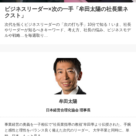
ビジネスリーダー×次の一手「牟田太陽の社長業ネ
クスト」
次代を拓くビジネスリーダーの「次の打ち手」10分で知る！いま、社長
やリーダーが知るべきキーワード、考え方、社長の悩み、ビジネスモデ
ルや戦略…を毎週取り…
牟田太陽
日本経営合理化協会 理事長
事業経営の奥義を一子相伝で“社長業指導の教祖”牟田學より伝授された、手腕
と感性と理性をバランス良く備えた次代のリーダー。 大学卒業と同時に、単