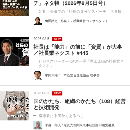
チ」ネタ帳（2026年8月5日号）
朝礼・会議での「社長の３分間スピーチ」ネタ帳
角田識之（臥龍） / 感動経営コンサルタント
2026.08.5
NEW
社長は「能力」の前に「資質」が大事
／社長業ネクスト #445
ビジネスリーダー×次の一手「牟田太陽の社長業ネ
クスト」
牟田太陽 / 日本経営合理化協会 理事長
2026.08.3
NEW
国のかたち、組織のかたち（108）経営
と技術開発
指導者たる者かくあるべし
宇惠一郎氏 / 元読売新聞東京本社国際部編集委員