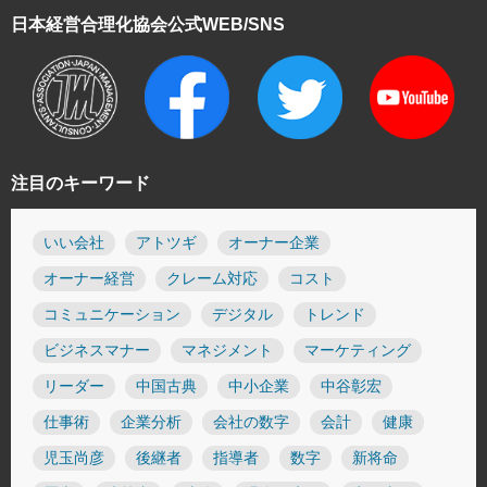
日本経営合理化協会
公式WEB/SNS
注目のキーワード
いい会社
アトツギ
オーナー企業
オーナー経営
クレーム対応
コスト
コミュニケーション
デジタル
トレンド
ビジネスマナー
マネジメント
マーケティング
リーダー
中国古典
中小企業
中谷彰宏
仕事術
企業分析
会社の数字
会計
健康
児玉尚彦
後継者
指導者
数字
新将命