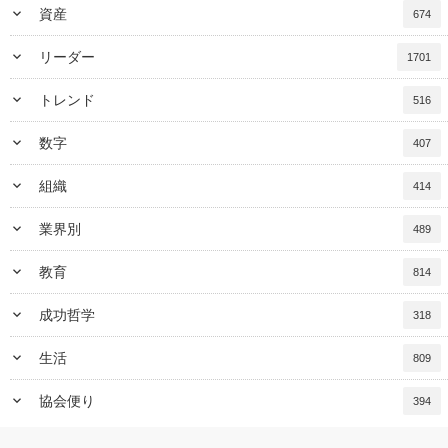
keyboard_arrow_down
資産
674
keyboard_arrow_down
リーダー
1701
keyboard_arrow_down
トレンド
516
keyboard_arrow_down
数字
407
keyboard_arrow_down
組織
414
keyboard_arrow_down
業界別
489
keyboard_arrow_down
教育
814
keyboard_arrow_down
成功哲学
318
keyboard_arrow_down
生活
809
keyboard_arrow_down
協会便り
394