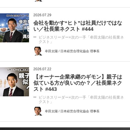
2026.07.29
会社を動かす“ヒト”は社員だけではな
い／社長業ネクスト #444
ビジネスリーダー×次の一手「牟田太陽の社長業ネ
クスト」
牟田太陽 / 日本経営合理化協会 理事長
2026.07.22
【オーナー企業承継のギモン】親子は
似ている方が良いのか？／社長業ネク
スト #443
ビジネスリーダー×次の一手「牟田太陽の社長業ネ
クスト」
牟田太陽 / 日本経営合理化協会 理事長