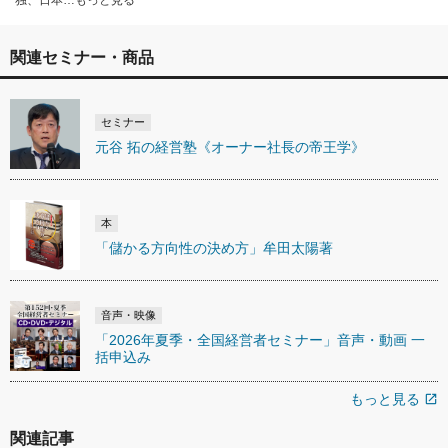
独、日本…もっと見る
関連セミナー・商品
セミナー
元谷 拓の経営塾《オーナー社長の帝王学》
本
「儲かる方向性の決め方」牟田太陽著
音声・映像
「2026年夏季・全国経営者セミナー」音声・動画 一
括申込み
もっと見る
open_in_new
関連記事