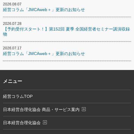
2026.08.07
経営コラム「JMCAweb＋」更新のお知らせ
2026.07.28
【予約受付スタート！】第152回 夏季 全国経営者セミナー講演収録
物
2026.07.17
経営コラム「JMCAweb＋」更新のお知らせ
メニュー
経営コラムTOP
exit_to_app
日本経営合理化協会 商品・サービス案内
exit_to_app
日本経営合理化協会