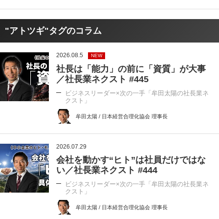
"アトツギ"タグのコラム
2026.08.5
NEW
社長は「能力」の前に「資質」が大事
／社長業ネクスト #445
ビジネスリーダー×次の一手「牟田太陽の社長業ネ
クスト」
牟田太陽 / 日本経営合理化協会 理事長
2026.07.29
会社を動かす“ヒト”は社員だけではな
い／社長業ネクスト #444
ビジネスリーダー×次の一手「牟田太陽の社長業ネ
クスト」
牟田太陽 / 日本経営合理化協会 理事長