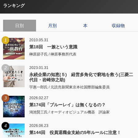
ランキング
日別
月別
本
収録物
1
2010.05.31
第18回 一族という意識
榊原節子氏 / 榊原事務所代表
2
2023.01.31
永続企業の知恵(５) 経営多角化で窮地を救う(三菱二
代目・岩崎弥之助)
宇惠一郎氏 / 元読売新聞東京本社国際部編集委員
3
2026.02.27
第174回「ブルーレイ」は無くなるの？
鴻池賢三氏 / オーディオビジュアル機器 評論家
4
2026.06.23
第144回 役員退職金支給の5年ルールに注意！