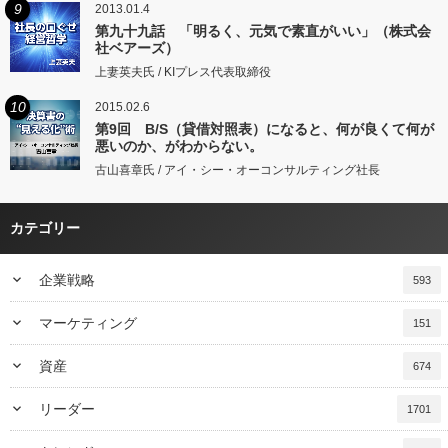
9
2013.01.4
第九十九話 「明るく、元気で素直がいい」（株式会
社ベアーズ）
上妻英夫氏 / KIプレス代表取締役
10
2015.02.6
第9回 B/S（貸借対照表）になると、何が良くて何が
悪いのか、がわからない。
古山喜章氏 / アイ・シー・オーコンサルティング社長
カテゴリー
keyboard_arrow_down
企業戦略
593
keyboard_arrow_down
マーケティング
151
keyboard_arrow_down
資産
674
keyboard_arrow_down
リーダー
1701