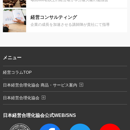
経営コンサルティング
企業の成長を加速させる講師陣が貴社にて指導
メニュー
経営コラムTOP
exit_to_app
日本経営合理化協会 商品・サービス案内
exit_to_app
日本経営合理化協会
日本経営合理化協会
公式WEB/SNS