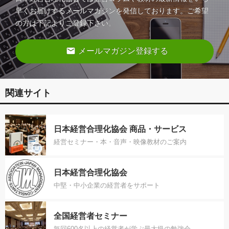
早くお届けするメールマガジンを発信しております。ご希望
の方は下記よりご登録下さい。
email
メールマガジン登録する
関連サイト
日本経営合理化協会 商品・サービス
経営セミナー・本・音声・映像教材のご案内
日本経営合理化協会
中堅・中小企業の経営者をサポート
全国経営者セミナー
毎回600名以上の経営者が学ぶ最大級の勉強会