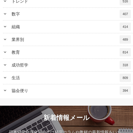
keyboard_arrow_down
トレンド
516
keyboard_arrow_down
数字
407
keyboard_arrow_down
組織
414
keyboard_arrow_down
業界別
489
keyboard_arrow_down
教育
814
keyboard_arrow_down
成功哲学
318
keyboard_arrow_down
生活
809
keyboard_arrow_down
協会便り
394
新着情報メール
日本経営合理化協会では経営コラムや教材の最新情報をいち