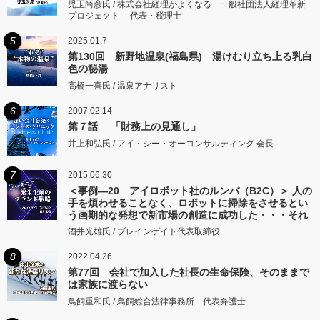
児玉尚彦氏 / 株式会社経理がよくなる 一般社団法人経理革新
プロジェクト 代表・税理士
5
2025.01.7
第130回 新野地温泉(福島県) 湯けむり立ち上る乳白
色の秘湯
高橋一喜氏 / 温泉アナリスト
6
2007.02.14
第７話 「財務上の見通し」
井上和弘氏 / アイ・シー・オーコンサルティング 会長
7
2015.06.30
＜事例―20 アイロボット社のルンバ（B2C）＞ 人の
手を煩わせることなく、ロボットに掃除をさせるとい
う画期的な発想で新市場の創造に成功した・・・それ
がアイロボット社のルンバだ
酒井光雄氏 / ブレインゲイト代表取締役
8
2022.04.26
第77回 会社で加入した社長の生命保険、そのままで
は家族に渡らない
鳥飼重和氏 / 鳥飼総合法律事務所 代表弁護士