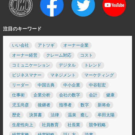
注目のキーワード
いい会社
アトツギ
オーナー企業
オーナー経営
クレーム対応
コスト
コミュニケーション
デジタル
トレンド
ビジネスマナー
マネジメント
マーケティング
リーダー
中国古典
中小企業
中谷彰宏
仕事術
企業分析
会社の数字
会計
健康
児玉尚彦
後継者
指導者
数字
新将命
歴史
決算書
法律
温泉 癒し
牟田太陽
生産性向上
社員教育
社長業
競争戦略
経営実務
経営戦略
話し方
読書