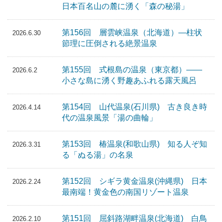
日本百名山の麓に湧く「森の秘湯」
第156回 層雲峡温泉（北海道）―柱状
2026.6.30
節理に圧倒される絶景温泉
第155回 式根島の温泉（東京都）――
2026.6.2
小さな島に湧く野趣あふれる露天風呂
第154回 山代温泉(石川県) 古き良き時
2026.4.14
代の温泉風景「湯の曲輪」
第153回 椿温泉(和歌山県) 知る人ぞ知
2026.3.31
る「ぬる湯」の名泉
第152回 シギラ黄金温泉(沖縄県) 日本
2026.2.24
最南端！黄金色の南国リゾート温泉
第151回 屈斜路湖畔温泉(北海道) 白鳥
2026.2.10