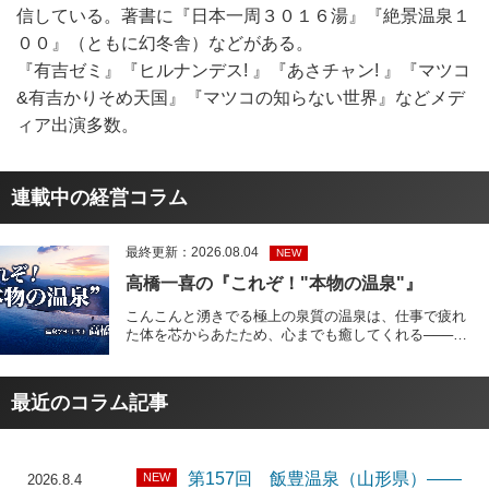
信している。著書に『日本一周３０１６湯』『絶景温泉１
００』（ともに幻冬舎）などがある。
『有吉ゼミ』『ヒルナンデス! 』『あさチャン! 』『マツコ
&有吉かりそめ天国』『マツコの知らない世界』などメデ
ィア出演多数。
連載中の経営コラム
最終更新：2026.08.04
NEW
高橋一喜の『これぞ！"本物の温泉"』
こんこんと湧きでる極上の泉質の温泉は、仕事で疲れ
た体を芯からあたため、心までも癒してくれる───月
2回配信のコラム「これぞ、本物の温泉」は、日本一
周3000湯の旅を経験した、温泉アナリストの高橋一喜
氏が、経営者のために”本物の温泉”を厳選して紹介す
最近のコラム記事
るものである。
第157回 飯豊温泉（山形県）――
NEW
2026.8.4