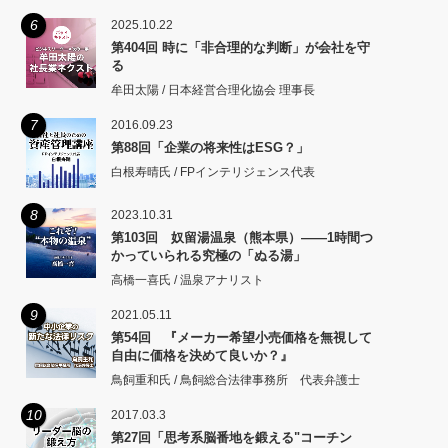
6
2025.10.22
第404回 時に「非合理的な判断」が会社を守
る
牟田太陽 / 日本経営合理化協会 理事長
7
2016.09.23
第88回「企業の将来性はESG？」
白根寿晴氏 / FPインテリジェンス代表
8
2023.10.31
第103回 奴留湯温泉（熊本県）――1時間つ
かっていられる究極の「ぬる湯」
高橋一喜氏 / 温泉アナリスト
9
2021.05.11
第54回 『メーカー希望小売価格を無視して
自由に価格を決めて良いか？』
鳥飼重和氏 / 鳥飼総合法律事務所 代表弁護士
10
2017.03.3
第27回「思考系脳番地を鍛える"コーチン