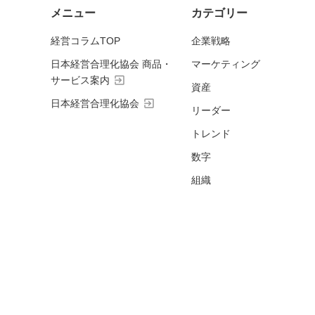
メニュー
カテゴリー
経営コラムTOP
企業戦略
日本経営合理化協会 商品・
マーケティング
exit_to_app
サービス案内
資産
exit_to_app
日本経営合理化協会
リーダー
トレンド
数字
組織