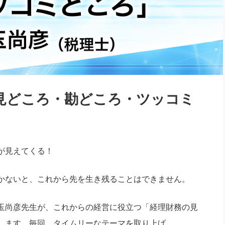
社長のための“全員営業”(30
腕をつくる 人と組織を動かす(200)
銀行交渉はこうしなさい！(12)
高橋一
行動科学マネジメント(5)
の社長のビジョン実現道場(10)
見どころ・勘どころ・ツッコミ
が見えてくる！
かないと、これから先を生き残ることはできません。
玉尚彦先生が、これからの経営に役立つ「経理財務の見
します。毎回、タイムリーなテーマを取り上げ、