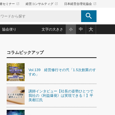
launch
launch
launch
者セミナー
経営コンサルティグ
日本経営合理化協会
search
大
中
協会便り
文字の大きさ
小
5)
況は会社守成の好機(38)
ころ心平の ──社長のための「か・ら・だマネジメント」
「愛読者通信」著者インタビュー(44)
コラムピックアップ
34)
思われる 気配りの達人(127)
人間力の磨き方」(86)
ビジネス見聞録 経営ニュース(100)
タルＡＶを味方に！新・仕事術(180)
0)
り(210)
(92)
え 東洋思想に学ぶ経営学(132)
作間信司の経営無形庵(けいえいむぎょうあん)(166)
Vol.139 経営修行その弐「1.5次創業のす
ー脳の鍛え方(32)
もっとみる
026.08.5
すめ」
)
識(57)
指導者たち」(32)
経営セミナー情報局(1)
86回 「言葉狩り」
ンを楽しむ基礎レッスン(12)
ーイング経営入
教育の決め手(203)
略”(30)
繁栄への着眼点 牟田太陽(76)
！社長が読むべき今月の4冊(88)
講師インタビュー【社長の姿勢ひとつで
て」(38)
講話を聞いて学ぼう 実学・耳学・磨く「ミミガク」のすすめ
我社の《利益爆発》は実現できる！】平
で楽しむ読書術(162)
(7)
美都江氏
ランク上の手紙・メール術(100)
「氣」(30)
ミどこ
00)
スポーツ・ビジネスに学ぶ心理学(98)