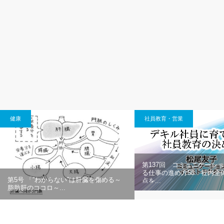
健康
社員教育・営業
第137回 コミュニケーシ
る仕事の進め方58「社内全
第5号 「”わからない”は肝臓を傷める～
点を...
脂肪肝のココロ～...