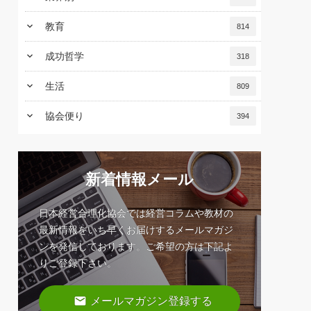
keyboard_arrow_down
教育
814
keyboard_arrow_down
成功哲学
318
keyboard_arrow_down
生活
809
keyboard_arrow_down
協会便り
394
新着情報メール
日本経営合理化協会では経営コラムや教材の
最新情報をいち早くお届けするメールマガジ
ンを発信しております。ご希望の方は下記よ
りご登録下さい。
email
メールマガジン登録する