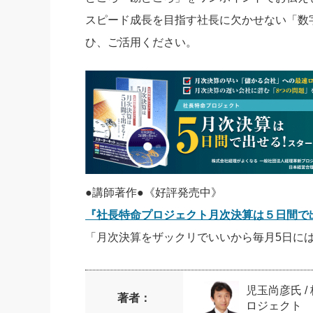
スピード成長を目指す社長に欠かせない「数
ひ、ご活用ください。
●講師著作●《好評発売中》
『社長特命プロジェクト月次決算は５日間で
「月次決算をザックリでいいから毎月5日に
児玉尚彦氏 
著者：
ロジェクト