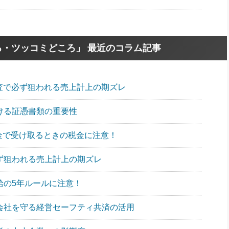
・ツッコミどころ」 最近のコラム記事
調査で必ず狙われる売上計上の期ズレ
おける証憑書類の重要性
一時金で受け取るときの税金に注意！
必ず狙われる売上計上の期ズレ
給の5年ルールに注意！
ら会社を守る経営セーフティ共済の活用