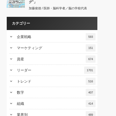
グ"」
加藤俊徳 / 医師・脳科学者／脳の学校代表
カテゴリー
keyboard_arrow_down
企業戦略
593
keyboard_arrow_down
マーケティング
151
keyboard_arrow_down
資産
674
keyboard_arrow_down
リーダー
1701
keyboard_arrow_down
トレンド
516
keyboard_arrow_down
数字
407
keyboard_arrow_down
組織
414
keyboard_arrow_down
業界別
489