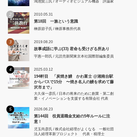
鴻池賢三氏 / オーディオビジュアル機器 評論家
2
2010.05.31
第18回 一族という意識
榊原節子氏 / 榊原事務所代表
3
2019.08.20
故事成語に学ぶ(33) 君命も受けざる所あり
宇惠一郎氏 / 元読売新聞東京本社国際部編集委員
4
2025.03.12
194軒目 「炭焼き鰻 かわ富士 @湘南台駅
からバスで15分 〜焼き名人の鰻を求めて藤
沢市まで」
大久保一彦氏 / 日本の将来のために創業・第二創
業・イノベーションを支援する有限会社 代表
5
2026.06.23
第144回 役員退職金支給の5年ルールに注
意！
児玉尚彦氏 / 株式会社経理がよくなる 一般社団
法人経理革新プロジェクト 代表・税理士