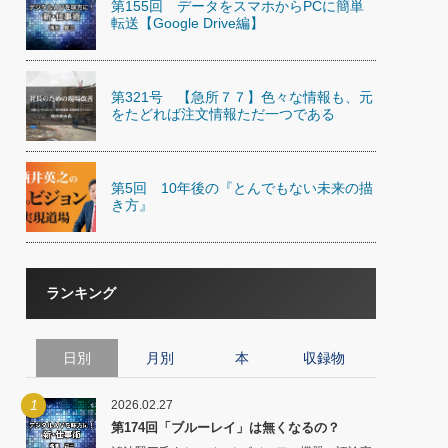
第155回 データをスマホからPCに簡単
)
転送【Google Drive編】
喜の『これぞ！"本物の温泉"』(157)
第321号 【急所７７】色々な情報も、元
をたどれば注文情報ただ一つである
第5回 10年後の『とんでもない未来の描
き方』
ランキング
日別
月別
本
収録物
1
2026.02.27
第174回「ブルーレイ」は無くなるの？