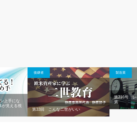
後継者
製造業
第216号 
ョン上手にな
第
体が見える視
第33回 こんな二世がいい