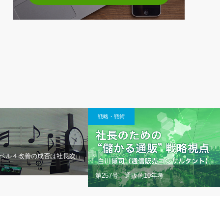
戦略・戦術
レベル４改善の成否は社長次
第257号 通販的10年考