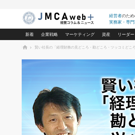
経営者
のため
実務家・専門
新着
企業戦略
マーケティング
資産
リーダー
ホーム
賢い社長の「経理財務の見どころ・勘どころ・ツッコミどこ
中小企業の「１位づくり」戦略(96)
ネット戦略成功の秘訣 圧倒的に儲か
あなたの会社と資
オンリ
利益を最大化する「業務改善」横田尚哉氏(5)
ビジネスを一瞬で制する！一流グロ
どうなる金融業界
ビジネ
る“社長の戦略印象リスクマネジメント
(446)
強い会社を築く ビジネス・クリニック(240)
中国経済の最新動
ロングセラーの玉手箱(9)
ピョー
2026.08.7
2026.08.7
日本レーザー「人を大切にしながら利益を上げ
事業承継の前に
相談15：銀行がやたらと固定金
第153回「内需企業があっと
(3)
大復活＆快進撃！ユニバーサルスタ
きたいコト(12)
指導者た
利を勧めてきます！やはり固定
う間にグローバル成長企業に
は(5)
がよいのでしょうか！
FOOD & LIFE COMPANIES
武器としてのM&A入門(3)
会社と社長のため
朝礼・
最高の自分を表現する 成功イメージ戦
社長のための“儲かる通販”戦略視点(151)
深読み企業分析(1
楠木建の
酒井光雄 成功事例に学ぶ繁栄企業の
継続経営 百話百行(85)
次もあ
野田久美子 香港ビジネス成功法(10)
社長の口