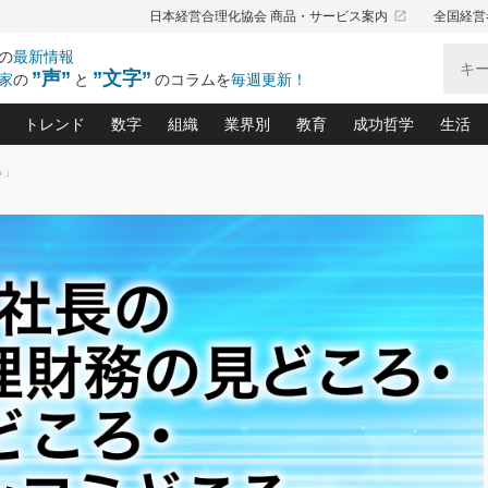
launch
日本経営合理化協会 商品・サービス案内
全国経営
の
最新情報
”声”
”文字”
家
の
と
のコラムを
毎週更新！
トレンド
数字
組織
業界別
教育
成功哲学
生活
ろ」
る仕組みづくり講座(12)
産を守る一手(171)
ーワンで勝ち残る企業風土づくり(54)
《ニューヨーク発》ビジネスリーダーの先読み: 最新トレンド
オーナー社長の「お金の悩み相談室」(15)
「賃金の誤解」(135)
なぜ、トヨタ式で会社が伸びるのか？(
“出来る”管理職の条件(62)
中国哲学に学ぶ 不
おの
と戦略拠点(9)
(50)
ーバル経営者は知ってい
(39)
スリーダー×次の一手「牟田太陽の社長業ネクスト」
おカネが残る決算書にするために、やっておきたいこと(
中小企業の新たな法律リスク(178)
売れる住宅を創る 100の視点(100)
あなただからお願いしたいと
令和時代の「社長の
”(9)
「社長の繁盛トレンド通信」(90)
デジ
向(204)
会社を守り抜くための緊急対策(100)
職場の生産性を下げるハラスメントの予防策(1
大久保一彦の“流行る”お店の仕組みづく
クレーム対応 実践マニュアル
先人の名句名言の教
トル・F・グジバチの『経営戦略の新常識』(12)
北村森の「今月のヒット商品」(109)
リーダ
2026.08.5
2
る経営」の極意
、決めておきたい、知っておきたい、やってお
強い決算書の会社はココが違う！(36)
賃金決定の定石(68)
柿内幸夫─社長のための現場改善(174
クレーム対応の新知識と新常
渡部昇一の「日本の
い
第109話 伝統的産品を21世紀
第
ジオジャパンの成功要因と
る者かくあるべし(635)
次の売れ筋をつかむ術(102)
ワイ
」
に生かし切る！
損益分岐点を下げる、Ｐ／Ｌ不況時代の新戦略(12)
顧客・社員・社会から支持される「ウェルビ
デキル社員に育てる！ 社員
経営に活かす“十八史
の資産管理講座(95)
会議での「社長の３分間スピーチ」ネタ帳(159)
社長のメシの種 4.0(206)
門」(23)
必読
2026.08.5
新・会計経営と実学(37)
東川鷹年の「中小企業の人育
略(77)
53)
「経営知になる考え方」(57)
眼と耳
朝礼・会議での「社長の３分間
決算書の“見える化”術(12)
業績アップにつながる！ワン
スピーチ」ネタ帳（2026年8月5
ブランド戦略(39)
日号）
なたにお願いしたいと思われる「一流の仕事術」(28)
社長の
賢い社長の「経理財務の見どころ・勘どころ・ツッコ
欧米資産家に学ぶ二世教育(1
ぐせ経営哲学(100)
ろ」(149)
米国