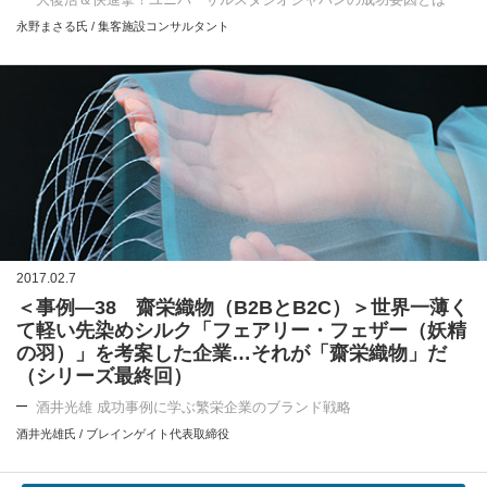
永野まさる氏 / 集客施設コンサルタント
2017.02.7
＜事例―38 齋栄織物（B2BとB2C）＞世界一薄く
て軽い先染めシルク「フェアリー・フェザー（妖精
の羽）」を考案した企業…それが「齋栄織物」だ
（シリーズ最終回）
酒井光雄 成功事例に学ぶ繁栄企業のブランド戦略
酒井光雄氏 / ブレインゲイト代表取締役