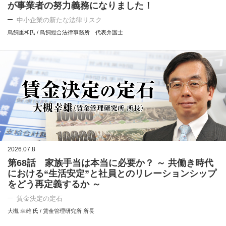
が事業者の努力義務になりました！
中小企業の新たな法律リスク
鳥飼重和氏 / 鳥飼総合法律事務所 代表弁護士
2026.07.8
第68話 家族手当は本当に必要か？ ～ 共働き時代
における“生活安定”と社員とのリレーションシップ
をどう再定義するか ～
賃金決定の定石
大槻 幸雄 氏 / 賃金管理研究所 所長