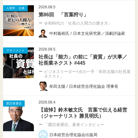
2026.08.5
人間学・古典
第86回 「言葉狩り」
令和時代の「社長の人間力の磨き方」
中村義裕氏 / 日本文化研究家／演劇評論家
2026.08.5
マネジメント
社長は「能力」の前に「資質」が大事／
社長業ネクスト #445
ビジネスリーダー×次の一手「牟田太陽の社長業
ネクスト」
牟田太陽 / 日本経営合理化協会 理事長
2026.08.4
愛読者通信
【追悼】鈴木敏文氏 言葉で伝える経営
（ジャーナリスト 勝見明氏）
「愛読者通信」著者インタビュー
日本経営合理化協会出版局