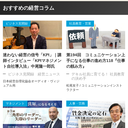
おすすめの経営コラム
ビジネス見聞録
社員教育・営業
迷わない経営の信号「KPI」｜講
第194回 コミュニケーション上
師インタビュー「KPIマネジメン
手になる仕事の進め方118『仕事
ト自社導入法」中尾隆一郎氏
の頼み方』
ビジネス見聞録 経営ニュース
デキル社員に育てる！ 社員教育
の決め手
日本経営合理化協会オーディオ・ヴィジ
ュアル局
松尾友子 / コミュニケーションインスト
ラクター
マネジメント
人事・労務