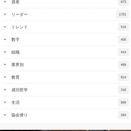
keyboard_arrow_down
資産
673
keyboard_arrow_down
リーダー
1701
keyboard_arrow_down
トレンド
516
keyboard_arrow_down
数字
406
keyboard_arrow_down
組織
414
keyboard_arrow_down
業界別
489
keyboard_arrow_down
教育
814
keyboard_arrow_down
成功哲学
318
keyboard_arrow_down
生活
809
keyboard_arrow_down
協会便り
394