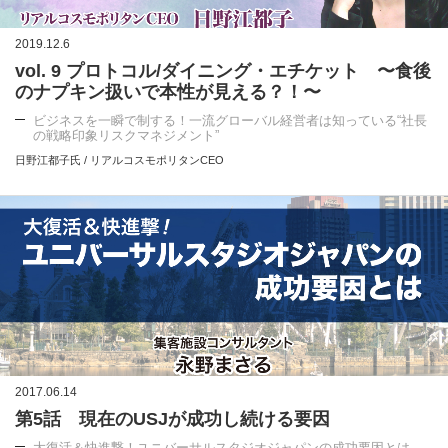
2019.12.6
vol. 9 プロトコル/ダイニング・エチケット 〜食後
のナプキン扱いで本性が見える？！〜
ビジネスを一瞬で制する！一流グローバル経営者は知っている“社長
の戦略印象リスクマネジメント”
日野江都子氏 / リアルコスモポリタンCEO
2017.06.14
第5話 現在のUSJが成功し続ける要因
大復活＆快進撃！ユニバーサルスタジオジャパンの成功要因とは