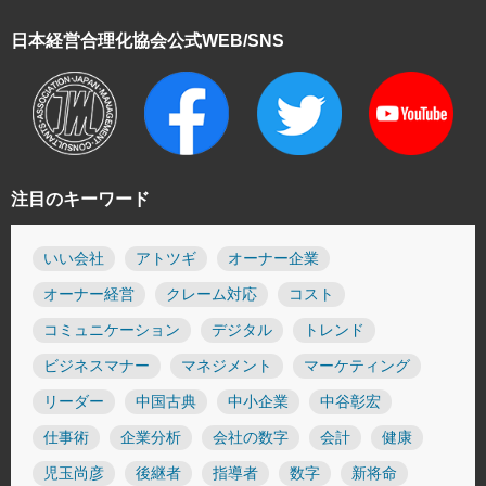
日本経営合理化協会
公式WEB/SNS
注目のキーワード
いい会社
アトツギ
オーナー企業
オーナー経営
クレーム対応
コスト
コミュニケーション
デジタル
トレンド
ビジネスマナー
マネジメント
マーケティング
リーダー
中国古典
中小企業
中谷彰宏
仕事術
企業分析
会社の数字
会計
健康
児玉尚彦
後継者
指導者
数字
新将命