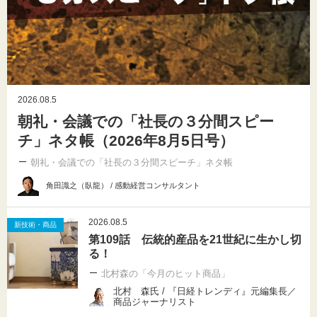
2026.08.5
朝礼・会議での「社長の３分間スピー
チ」ネタ帳（2026年8月5日号）
朝礼・会議での「社長の３分間スピーチ」ネタ帳
角田識之（臥龍） / 感動経営コンサルタント
2026.08.5
新技術・商品
第109話 伝統的産品を21世紀に生かし切
る！
北村森の「今月のヒット商品」
北村 森氏 / 『日経トレンディ』元編集長／
商品ジャーナリスト