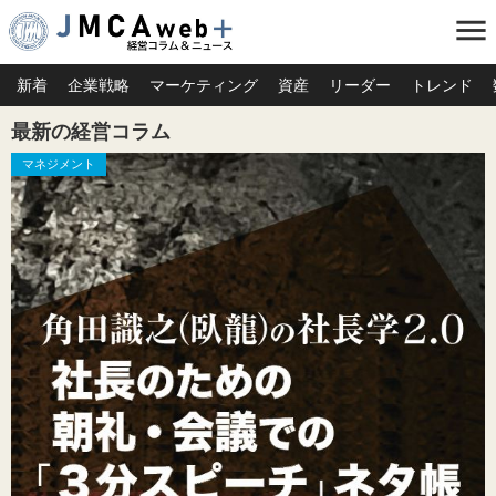
menu
新着
企業戦略
マーケティング
資産
リーダー
トレンド
最新の経営コラム
マネジメント