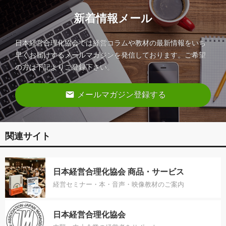
新着情報メール
日本経営合理化協会では経営コラムや教材の最新情報をいち
早くお届けするメールマガジンを発信しております。ご希望
の方は下記よりご登録下さい。
email
メールマガジン登録する
関連サイト
日本経営合理化協会 商品・サービス
経営セミナー・本・音声・映像教材のご案内
日本経営合理化協会