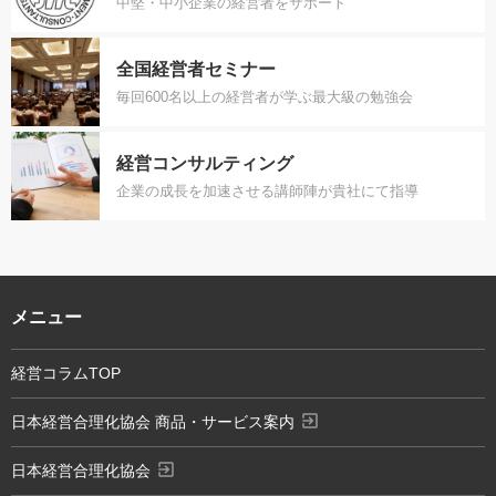
中堅・中小企業の経営者をサポート
全国経営者セミナー
毎回600名以上の経営者が学ぶ最大級の勉強会
経営コンサルティング
企業の成長を加速させる講師陣が貴社にて指導
メニュー
経営コラムTOP
exit_to_app
日本経営合理化協会 商品・サービス案内
exit_to_app
日本経営合理化協会