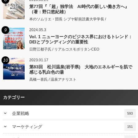
第77回『「超」独学法 AI時代の新しい働き方へ』
（著：野口悠紀雄）
本のソムリエ・団長 シブヤ駅前読書大学学長 /
9
2024.05.3
Vol. 1 ニューヨークのビジネス界におけるトレンド：
DEIとブランディングの重要性
日野江都子氏 / リアルコスモポリタンCEO
10
2023.01.17
第83回 松川温泉(岩手県) 大地のエネルギーを肌で
感じる乳白色の湯
高橋一喜氏 / 温泉アナリスト
カテゴリー
keyboard_arrow_down
企業戦略
593
keyboard_arrow_down
マーケティング
151