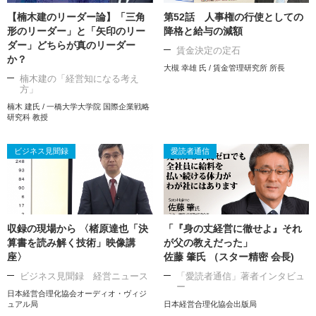
【楠木建のリーダー論】「三角
第52話 人事権の行使としての
形のリーダー」と「矢印のリー
降格と給与の減額
ダー」どちらが真のリーダー
賃金決定の定石
か？
大槻 幸雄 氏 / 賃金管理研究所 所長
楠木建の「経営知になる考え
方」
楠木 建氏 / 一橋大学大学院 国際企業戦略
研究科 教授
ビジネス見聞録
愛読者通信
収録の現場から 〈楮原達也「決
「『身の丈経営に徹せよ』それ
算書を読み解く技術」映像講
が父の教えだった」
座〉
佐藤 肇氏 （スター精密 会長)
ビジネス見聞録 経営ニュース
「愛読者通信」著者インタビュ
ー
日本経営合理化協会オーディオ・ヴィジ
ュアル局
日本経営合理化協会出版局