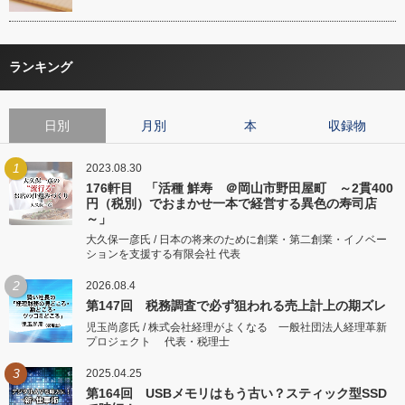
ランキング
日別
月別
本
収録物
1
2023.08.30
176軒目 「活種 鮮寿 ＠岡山市野田屋町 ～2貫400
円（税別）でおまかせ一本で経営する異色の寿司店
～」
大久保一彦氏 / 日本の将来のために創業・第二創業・イノベー
ションを支援する有限会社 代表
2
2026.08.4
第147回 税務調査で必ず狙われる売上計上の期ズレ
児玉尚彦氏 / 株式会社経理がよくなる 一般社団法人経理革新
プロジェクト 代表・税理士
3
2025.04.25
第164回 USBメモリはもう古い？スティック型SSD