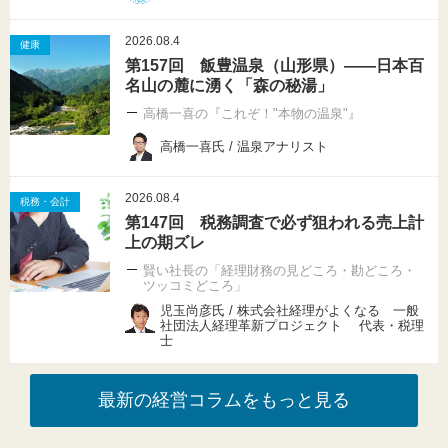
2026.08.4
健康
第157回 飯豊温泉（山形県）――日本百
名山の麓に湧く「森の秘湯」
高橋一喜の『これぞ！"本物の温泉"』
高橋一喜氏 / 温泉アナリスト
2026.08.4
税務・会計
第147回 税務調査で必ず狙われる売上計
上の期ズレ
賢い社長の「経理財務の見どころ・勘どころ・
ツッコミどころ」
児玉尚彦氏 / 株式会社経理がよくなる 一般
社団法人経理革新プロジェクト 代表・税理
士
最新の経営コラムをもっと見る