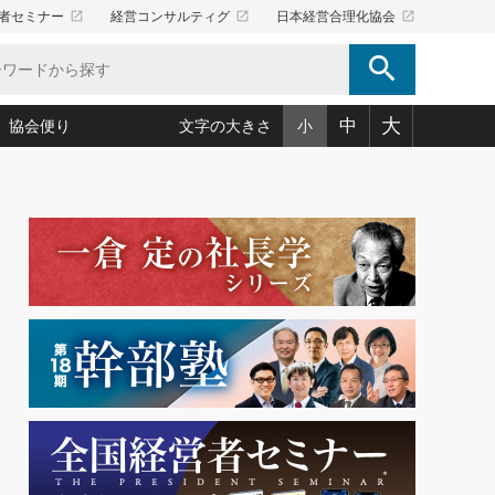
launch
launch
launch
者セミナー
経営コンサルティグ
日本経営合理化協会
search
大
中
協会便り
文字の大きさ
小
5)
況は会社守成の好機(38)
ころ心平の ──社長のための「か・ら・だマネジメント」
「愛読者通信」著者インタビュー(44)
34)
思われる 気配りの達人(127)
人間力の磨き方」(86)
ビジネス見聞録 経営ニュース(100)
タルＡＶを味方に！新・仕事術(180)
0)
り(210)
(92)
え 東洋思想に学ぶ経営学(132)
作間信司の経営無形庵(けいえいむぎょうあん)(166)
ー脳の鍛え方(32)
もっとみる
026.08.4
)
識(57)
指導者たち」(32)
経営セミナー情報局(1)
【追悼】鈴木敏文氏 言葉で伝
ンを楽しむ基礎レッスン(12)
える経営（ジャーナリスト 勝
ーイング経営入
教育の決め手(203)
略”(30)
繁栄への着眼点 牟田太陽(76)
見明氏）
！社長が読むべき今月の4冊(88)
て」(38)
講話を聞いて学ぼう 実学・耳学・磨く「ミミガク」のすすめ
で楽しむ読書術(162)
(7)
ランク上の手紙・メール術(100)
「氣」(30)
ミどこ
00)
スポーツ・ビジネスに学ぶ心理学(98)