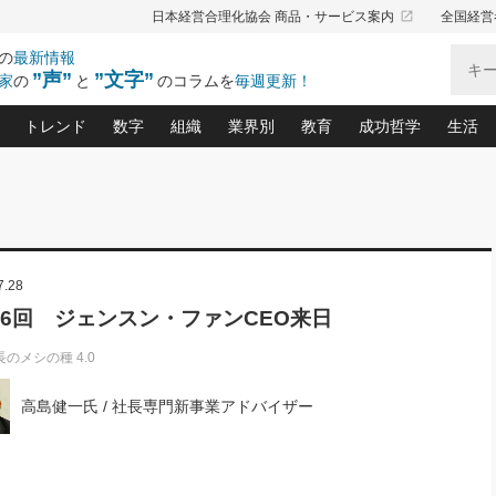
launch
日本経営合理化協会 商品・サービス案内
全国経営
の
最新情報
”声”
”文字”
家
の
と
のコラムを
毎週更新！
トレンド
数字
組織
業界別
教育
成功哲学
生活
る仕組みづくり講座(12)
産を守る一手(171)
ーワンで勝ち残る企業風土づくり(54)
《ニューヨーク発》ビジネスリーダーの先読み: 最新トレンド
オーナー社長の「お金の悩み相談室」(14)
「賃金の誤解」(135)
なぜ、トヨタ式で会社が伸びるのか？(
“出来る”管理職の条件(62)
中国哲学に学ぶ 不
おの
と戦略拠点(9)
(50)
ーバル経営者は知ってい
(39)
スリーダー×次の一手「牟田太陽の社長業ネクスト」
おカネが残る決算書にするために、やっておきたいこと(
中小企業の新たな法律リスク(178)
売れる住宅を創る 100の視点(100)
あなただからお願いしたいと
令和時代の「社長の
”(9)
「社長の繁盛トレンド通信」(90)
デジ
7.28
向(204)
会社を守り抜くための緊急対策(100)
職場の生産性を下げるハラスメントの予防策(1
大久保一彦の“流行る”お店の仕組みづく
クレーム対応 実践マニュアル
先人の名句名言の教
トル・F・グジバチの『経営戦略の新常識』(12)
北村森の「今月のヒット商品」(109)
リーダ
2026.08.5
2026.08.5
2
06回 ジェンスン・ファンCEO来日
る経営」の極意
、決めておきたい、知っておきたい、やってお
強い決算書の会社はココが違う！(36)
賃金決定の定石(68)
柿内幸夫─社長のための現場改善(174
クレーム対応の新知識と新常
渡部昇一の「日本の
紀
第86回 「言葉狩り」
社長は「能力」の前に「資質」
ジオジャパンの成功要因と
る者かくあるべし(635)
次の売れ筋をつかむ術(102)
ワイ
が大事／社長業ネクスト #445
長のメシの種 4.0
損益分岐点を下げる、Ｐ／Ｌ不況時代の新戦略(12)
顧客・社員・社会から支持される「ウェルビ
デキル社員に育てる！ 社員
経営に活かす“十八史
の資産管理講座(95)
会議での「社長の３分間スピーチ」ネタ帳(159)
社長のメシの種 4.0(206)
門」(23)
必読
新・会計経営と実学(37)
東川鷹年の「中小企業の人育
略(77)
高島健一氏 / 社長専門新事業アドバイザー
52)
「経営知になる考え方」(57)
眼と耳
決算書の“見える化”術(12)
業績アップにつながる！ワン
ブランド戦略(39)
なたにお願いしたいと思われる「一流の仕事術」(28)
社長の
賢い社長の「経理財務の見どころ・勘どころ・ツッコ
欧米資産家に学ぶ二世教育(1
ぐせ経営哲学(100)
ろ」(149)
米国