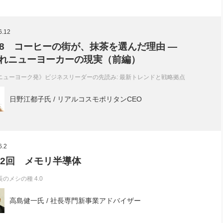
6.12
l. 8 コーヒーの街が、抹茶を選んだ理由 ―
れニューヨーカーの現実（前編）
ニューヨーク発》ビジネスリーダーの先読み: 最新トレンドと戦略拠点
日野江都子氏 / リアルコスモポリタンCEO
6.2
02回 メモリ半導体
長のメシの種 4.0
高島健一氏 / 社長専門新事業アドバイザー