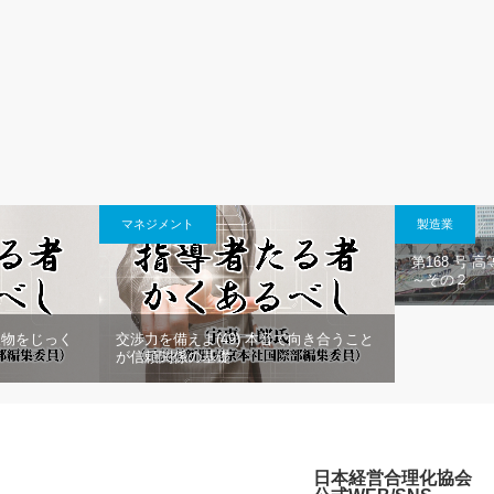
マネジメント
製造業
第168 号
～その２
人物をじっく
交渉力を備えよ(49) 本音で向き合うこと
が信頼関係の基礎
日本経営合理化協会