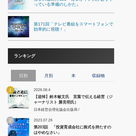
っている準備のしかた』
第171回「テレビ番組をスマートフォンで
効率的に視聴！」
ランキング
日別
月別
本
収録物
1
2026.08.4
【追悼】鈴木敏文氏 言葉で伝える経営（ジ
ャーナリスト 勝見明氏）
日本経営合理化協会出版局 /
2
2023.07.26
第203話 「投資育成会社に株式を持たすの
はやめなさい」