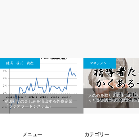
経済・株式・資産
マネジメント
人の心を取り込む術(19) 
りと見定めて使う(楚の荘王)
第8回 食の楽しみを演出する外食企業
「フジオフードシステム」
メニュー
カテゴリー