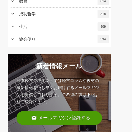
keyboard_arrow_down
教育
814
keyboard_arrow_down
成功哲学
318
keyboard_arrow_down
生活
809
keyboard_arrow_down
協会便り
394
新着情報メール
日本経営合理化協会では経営コラムや教材の
最新情報をいち早くお届けするメールマガジ
ンを発信しております。ご希望の方は下記よ
りご登録下さい。
email
メールマガジン登録する