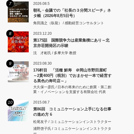
7
2026.08.5
朝礼・会議での「社長の３分間スピーチ」ネ
タ帳（2026年8月5日号）
角田識之（臥龍） / 感動経営コンサルタント
8
2023.12.20
第175話 国際競争力は産業集積にあり～北
京亦荘開発区の示唆
沈 才彬氏 / 多摩大学 教授
9
2023.08.30
176軒目 「活種 鮮寿 ＠岡山市野田屋町
～2貫400円（税別）でおまかせ一本で経営す
る異色の寿司店～」
大久保一彦氏 / 日本の将来のために創業・第二創
業・イノベーションを支援する有限会社 代表
10
2015.08.7
第86回 コミュニケーション上手になる仕事
の進め方 6
松尾友子 / コミュニケーションインストラクター
浦野啓子氏 / コミュニケーションインストラクタ
ー