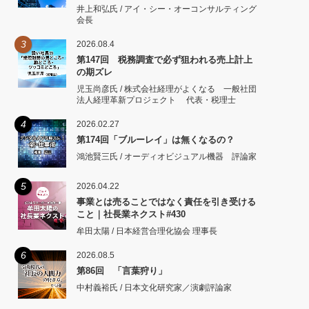
井上和弘氏 / アイ・シー・オーコンサルティング
会長
3
2026.08.4
第147回 税務調査で必ず狙われる売上計上
の期ズレ
児玉尚彦氏 / 株式会社経理がよくなる 一般社団
法人経理革新プロジェクト 代表・税理士
4
2026.02.27
第174回「ブルーレイ」は無くなるの？
鴻池賢三氏 / オーディオビジュアル機器 評論家
5
2026.04.22
事業とは売ることではなく責任を引き受ける
こと｜社長業ネクスト#430
牟田太陽 / 日本経営合理化協会 理事長
6
2026.08.5
第86回 「言葉狩り」
中村義裕氏 / 日本文化研究家／演劇評論家