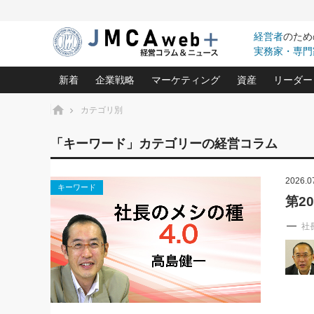
経営者
のため
実務家・専門
新着
企業戦略
マーケティング
資産
リーダー
ホーム
カテゴリ別
中小企業の「１位づくり」戦略(96)
ネット戦略成功の秘訣 圧倒的に儲か
あなたの会社と資
オンリ
「キーワード」カテゴリーの経営コラム
利益を最大化する「業務改善」横田尚哉氏(5)
ビジネスを一瞬で制する！一流グロ
どうなる金融業界
ビジネ
る“社長の戦略印象リスクマネジメント
(446)
2026.0
強い会社を築く ビジネス・クリニック(240)
中国経済の最新動
キーワード
ロングセラーの玉手箱(9)
ピョー
2026.08.5
第2
日本レーザー「人を大切にしながら利益を上げ
事業承継の前に
第109話 伝統的産品を21世
(3)
大復活＆快進撃！ユニバーサルスタ
きたいコト(12)
指導者た
に生かし切る！
社
は(5)
武器としてのM&A入門(3)
会社と社長のため
朝礼・
2026.08.5
最高の自分を表現する 成功イメージ戦
社長のための“儲かる通販”戦略視点(151)
深読み企業分析(1
楠木建の
朝礼・会議での「社長の３分間
スピーチ」ネタ帳（2026年8月5
酒井光雄 成功事例に学ぶ繁栄企業の
日号）
継続経営 百話百行(85)
次もあ
野田久美子 香港ビジネス成功法(10)
社長の口