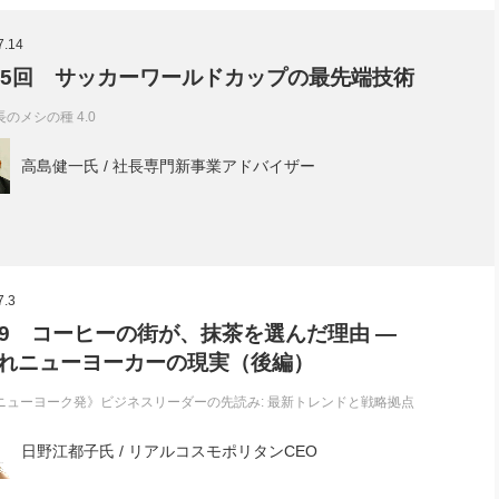
社長のための“全員営業”(30
腕をつくる 人と組織を動かす(200)
銀行交渉はこうしなさい！(12)
高橋一
7.14
行動科学マネジメント(5)
の社長のビジョン実現道場(10)
05回 サッカーワールドカップの最先端技術
長のメシの種 4.0
高島健一氏 / 社長専門新事業アドバイザー
7.3
l. 9 コーヒーの街が、抹茶を選んだ理由 ―
れニューヨーカーの現実（後編）
ニューヨーク発》ビジネスリーダーの先読み: 最新トレンドと戦略拠点
日野江都子氏 / リアルコスモポリタンCEO