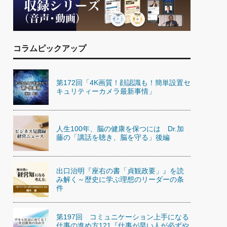
)
喜の『これぞ！"本物の温泉"』(157)
コラムピックアップ
第172回「4K画質！顔認識も！簡単設置セ
キュリティーカメラ最新事情」
人生100年、脳の健康を保つには Dr.加
藤の「講話を聴き、脳を守る」後編
出口治明『座右の書「貞観政要」』を読
み解く～歴史に学ぶ理想のリーダーの条
件
第197回 コミュニケーション上手になる
仕事の進め方121『仕事が早い人が必ずや