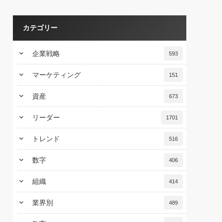
カテゴリー
keyboard_arrow_down
企業戦略
593
keyboard_arrow_down
マーケティング
151
keyboard_arrow_down
資産
673
keyboard_arrow_down
リーダー
1701
keyboard_arrow_down
トレンド
516
keyboard_arrow_down
数字
406
keyboard_arrow_down
組織
414
keyboard_arrow_down
業界別
489