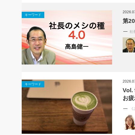
社長の右
2026.0
キーワード
酒井英之
第2
社
2026.0
キーワード
Vo
お疲
《