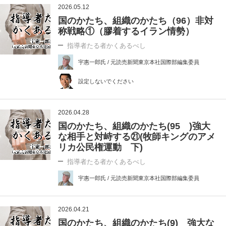
2026.05.12
国のかたち、組織のかたち（96）非対
称戦略①（膠着するイラン情勢）
指導者たる者かくあるべし
宇惠一郎氏 / 元読売新聞東京本社国際部編集委員
設定しないでください
2026.04.28
国のかたち、組織のかたち(95 )強大
な相手と対峙する㉑(牧師キングのアメ
リカ公民権運動 下)
指導者たる者かくあるべし
宇惠一郎氏 / 元読売新聞東京本社国際部編集委員
2026.04.21
国のかたち、組織のかたち(9) 強大な