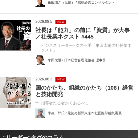
角田識之（臥龍） / 感動経営コンサルタント
2026.08.5
NEW
社長は「能力」の前に「資質」が大事
／社長業ネクスト #445
ビジネスリーダー×次の一手「牟田太陽の社長業ネ
クスト」
牟田太陽 / 日本経営合理化協会 理事長
2026.08.3
NEW
国のかたち、組織のかたち（108）経営
と技術開発
指導者たる者かくあるべし
宇惠一郎氏 / 元読売新聞東京本社国際部編集委員
"リーダー"タグのコラム