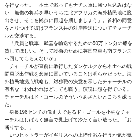
を行なった。「本土で戦ってもナチス軍に勝つ見込みはな
い。無傷の将兵を早いうちに北アフリカの海外植民地に脱
出させ、そこを拠点に再起を期しましょう」。首相の同意
をとりつけて彼はフランス兵の対岸輸送についてチャーチ
ルと交渉する。
「兵員と戦車、武器を輸送するための50万トン分の船を
貸してほしい。そして護衛のために英国空軍も南フランス
へ回してもらえないか」
チャーチルが直前に敢行したダンケルクから本土への戦
闘員脱出作戦を念頭に置いていることは明らかだった。海
外植民地拠点戦略も、対独戦の決意を示したチャーチルの
有名な「われわれはどこでも戦う」演説に想を得ている。
チャーチルはド・ゴールのそういうあざといところを嫌っ
た。
身長196センチの偉丈夫であるド・ゴールを小柄なチャ
ーチルはしばらく無言で見上げて冷たく言い放った。「お
断りする」。
いつヒットラーがイギリスへの上陸作戦を行うか気が気