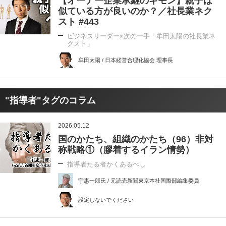
【オーナー企業承継のギモン】親子は
似ている方が良いのか？／社長業ネク
スト #443
ビジネスリーダー×次の一手「牟田太陽の社長業ネ
クスト」
牟田太陽 / 日本経営合理化協会 理事長
"指導者"タグのコラム
2026.05.12
国のかたち、組織のかたち（96）非対
称戦略①（膠着するイラン情勢）
指導者たる者かくあるべし
宇惠一郎氏 / 元読売新聞東京本社国際部編集委員
設定しないでください