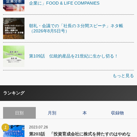
企業に」FOOD & LIFE COMPANIES
朝礼・会議での「社長の３分間スピーチ」ネタ帳
（2026年8月5日号）
第109話 伝統的産品を21世紀に生かし切る！
もっと見る
ランキング
日別
月別
本
収録物
1
2023.07.26
第203話 「投資育成会社に株式を持たすのはやめな