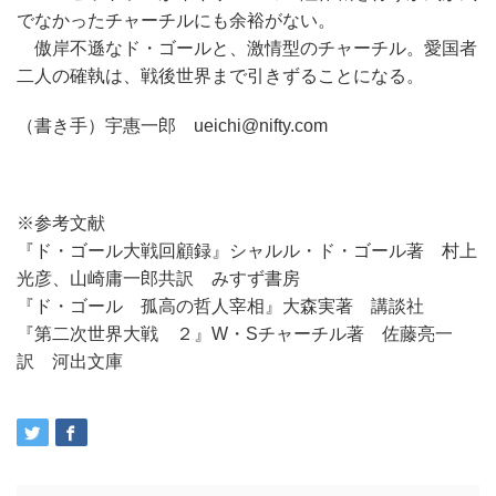
でなかったチャーチルにも余裕がない。
傲岸不遜なド・ゴールと、激情型のチャーチル。愛国者
二人の確執は、戦後世界まで引きずることになる。
（書き手）宇惠一郎 ueichi@nifty.com
※参考文献
『ド・ゴール大戦回顧録』シャルル・ド・ゴール著 村上
光彦、山崎庸一郎共訳 みすず書房
『ド・ゴール 孤高の哲人宰相』大森実著 講談社
『第二次世界大戦 ２』W・Sチャーチル著 佐藤亮一
訳 河出文庫