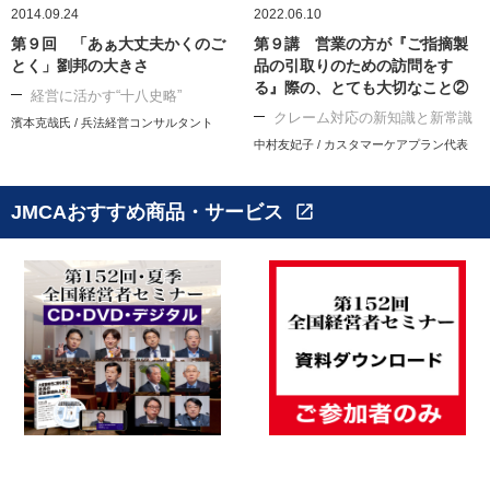
2014.09.24
2022.06.10
第９回 「あぁ大丈夫かくのご
第９講 営業の方が『ご指摘製
とく」劉邦の大きさ
品の引取りのための訪問をす
る』際の、とても大切なこと②
経営に活かす“十八史略”
クレーム対応の新知識と新常識
濱本克哉氏 / 兵法経営コンサルタント
中村友妃子 / カスタマーケアプラン代表
JMCAおすすめ商品・サービス
open_in_new