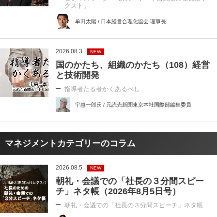
クスト」
牟田太陽 / 日本経営合理化協会 理事長
2026.08.3
NEW
国のかたち、組織のかたち（108）経営
と技術開発
指導者たる者かくあるべし
宇惠一郎氏 / 元読売新聞東京本社国際部編集委員
マネジメントカテゴリーのコラム
2026.08.5
NEW
朝礼・会議での「社長の３分間スピー
チ」ネタ帳（2026年8月5日号）
朝礼・会議での「社長の３分間スピーチ」ネタ帳