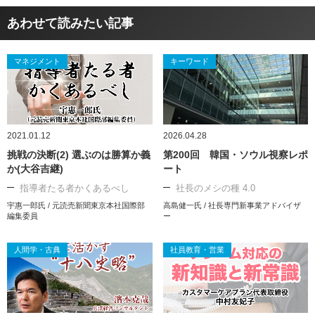
あわせて読みたい記事
マネジメント
キーワード
2021.01.12
2026.04.28
挑戦の決断(2) 選ぶのは勝算か義
第200回 韓国・ソウル視察レポ
か(大谷吉継)
ート
指導者たる者かくあるべし
社長のメシの種 4.0
宇惠一郎氏 / 元読売新聞東京本社国際部
高島健一氏 / 社長専門新事業アドバイザ
編集委員
ー
人間学・古典
社員教育・営業