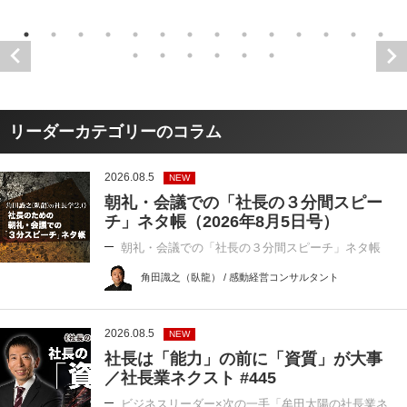
リーダーカテゴリーのコラム
2026.08.5
NEW
朝礼・会議での「社長の３分間スピー
チ」ネタ帳（2026年8月5日号）
朝礼・会議での「社長の３分間スピーチ」ネタ帳
角田識之（臥龍） / 感動経営コンサルタント
2026.08.5
NEW
社長は「能力」の前に「資質」が大事
／社長業ネクスト #445
ビジネスリーダー×次の一手「牟田太陽の社長業ネ