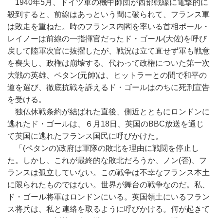
1940年5月、ドイツ軍の機甲師団が西部戦線に電撃的に
殺到すると、前線はあっという間に破られて、フランス軍
は敗走を重ねた。時のフランス内閣を率いる首相ポール・
レイノーは前線の一指揮官だったド・ゴール(大佐)を呼び
戻して陸軍次官に抜擢したが、戦況は立て直せず軍も戦意
を喪失し、政権は崩壊する。代わって政権についた第一次
大戦の英雄、ペタン(元帥)は、ヒットラーとの間で和平の
道を選び、徹底抗戦を訴えるド・ゴールはのちに死刑宣告
を受ける。
独仏休戦条約が結ばれた直後、側近とともにロンドンに
逃れたド・ゴールは、６月18日、英国のBBC放送を通じ
て英国に逃れたフランス国民に呼びかけた。
「(ペタンの)政府は軍隊の敗北を理由に戦闘を停止し
た。しかし、これが最終的な敗北だろうか、ノン(否)、フ
ランスは孤立していない。この戦争は不幸なフランス本土
に限られたものではない。世界が舞台の戦争なのだ。私、
ド・ゴール将軍はロンドンにいる。英国領土にいるフラン
ス将兵は、私と連絡を取るように呼びかける。何が起きて