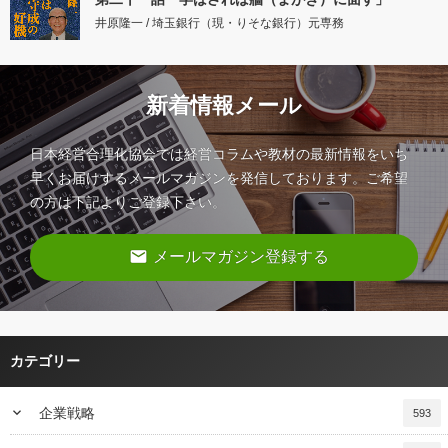
井原隆一 / 埼玉銀行（現・りそな銀行）元専務
新着情報メール
日本経営合理化協会では経営コラムや教材の最新情報をいち
早くお届けするメールマガジンを発信しております。ご希望
の方は下記よりご登録下さい。
email
メールマガジン登録する
カテゴリー
keyboard_arrow_down
企業戦略
593