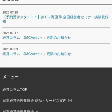
2026.07.28
【予約受付スタート！】第152回 夏季 全国経営者セミナー講演収録
物
2026.07.17
経営コラム「JMCAweb＋」更新のお知らせ
2026.07.03
経営コラム「JMCAweb＋」更新のお知らせ
メニュー
経営コラムTOP
exit_to_app
日本経営合理化協会 商品・サービス案内
exit_to_app
日本経営合理化協会