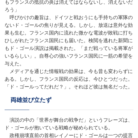
もフランスの抵抗の炎は消えてはならないし、消えないだ
ろう」
呼びかけの趣旨は、ドイツと戦おうにも手持ちの軍隊の
ないド・ゴールの焦りが見える。しかし、放送は意外な効
果も生む。フランス国内に流れた微かな電波が敗戦に打ち
ひしがれたフランス国民にも届いた。検閲を逃れた新聞に
もド・ゴール演説は掲載された。「まだ戦っている将軍が
いるらしい」。自尊心の強いフランス国民に一筋の希望を
与えた。
メディアを通じた情報戦の効果は、今も昔も変わらずに
ある。しかし、フランス国民の反応は、今ひとつだった。
「ド・ゴールってだれだ？」。それほど彼は無名だった。
両雄並び立たず
演説の中の「世界が舞台の戦争だ」というフレーズは、
ド・ゴールが抱いている戦略が秘められている。
政権崩壊直前の首相レイノーにド・ゴールは一つの提言