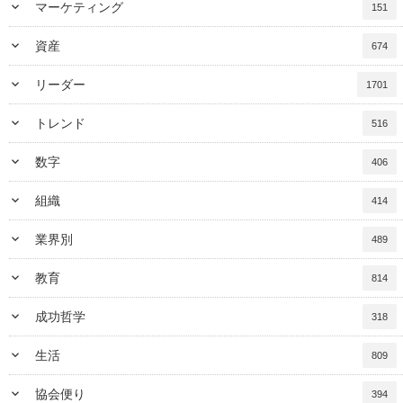
keyboard_arrow_down
マーケティング
151
keyboard_arrow_down
資産
674
keyboard_arrow_down
リーダー
1701
keyboard_arrow_down
トレンド
516
keyboard_arrow_down
数字
406
keyboard_arrow_down
組織
414
keyboard_arrow_down
業界別
489
keyboard_arrow_down
教育
814
keyboard_arrow_down
成功哲学
318
keyboard_arrow_down
生活
809
keyboard_arrow_down
協会便り
394