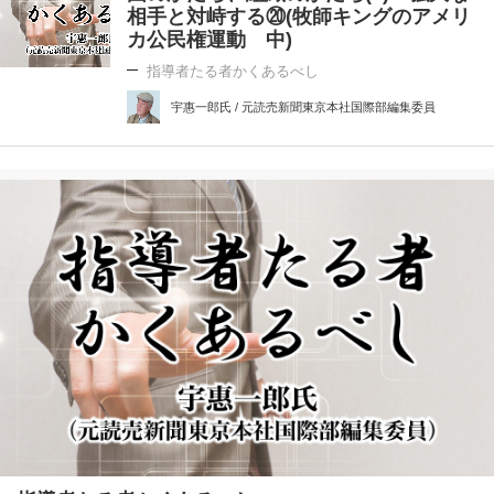
相手と対峙する⑳(牧師キングのアメリ
カ公民権運動 中)
指導者たる者かくあるべし
宇惠一郎氏 / 元読売新聞東京本社国際部編集委員