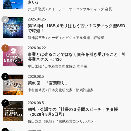
さい」
井上和弘氏 / アイ・シー・オーコンサルティング 会長
2
2025.04.25
第164回 USBメモリはもう古い？スティック型SSD
で時短！
鴻池賢三氏 / オーディオビジュアル機器 評論家
3
2026.04.22
事業とは売ることではなく責任を引き受けること｜社
長業ネクスト#430
牟田太陽 / 日本経営合理化協会 理事長
4
2026.08.5
第86回 「言葉狩り」
中村義裕氏 / 日本文化研究家／演劇評論家
5
2026.08.5
朝礼・会議での「社長の３分間スピーチ」ネタ帳
（2026年8月5日号）
角田識之（臥龍） / 感動経営コンサルタント