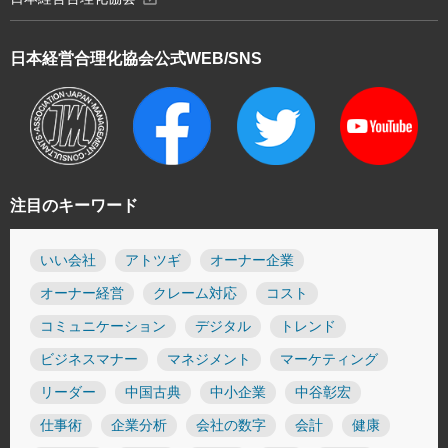
日本経営合理化協会
公式WEB/SNS
注目のキーワード
いい会社
アトツギ
オーナー企業
オーナー経営
クレーム対応
コスト
コミュニケーション
デジタル
トレンド
ビジネスマナー
マネジメント
マーケティング
リーダー
中国古典
中小企業
中谷彰宏
仕事術
企業分析
会社の数字
会計
健康