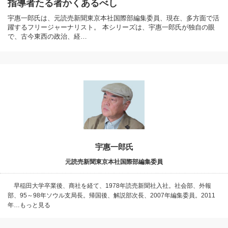
指導者たる者かくあるべし
宇惠一郎氏は、元読売新聞東京本社国際部編集委員、現在、多方面で活
躍するフリージャーナリスト。 本シリーズは、宇惠一郎氏が独自の眼
で、古今東西の政治、経…
宇惠一郎氏
元読売新聞東京本社国際部編集委員
早稲田大学卒業後、商社を経て、1978年読売新聞社入社。社会部、外報
部、95～98年ソウル支局長。帰国後、解説部次長、2007年編集委員。2011
年…もっと見る