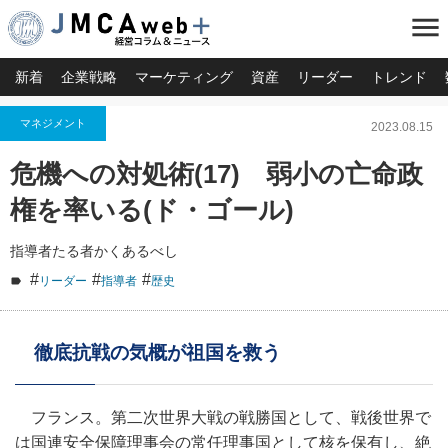
menu
新着
企業戦略
マーケティング
資産
リーダー
トレンド
マネジメント
2023.08.15
危機への対処術(17) 弱小の亡命政
権を率いる(ド・ゴール)
指導者たる者かくあるべし
#
#
#
リーダー
指導者
歴史
徹底抗戦の気概が祖国を救う
フランス。第二次世界大戦の戦勝国として、戦後世界で
は国連安全保障理事会の常任理事国として核を保有し、絶