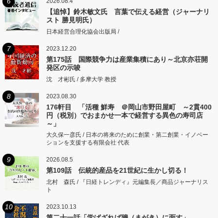
6
2026.08.4
【追悼】鈴木敏文氏 言葉で伝える経営（ジャーナリ
スト 勝見明氏）
日本経営合理化協会出版局 /
7
2023.12.20
第175話 国際競争力は産業集積にあり～北京亦荘開
発区の示唆
沈 才彬氏 / 多摩大学 教授
8
2023.08.30
176軒目 「活種 鮮寿 ＠岡山市野田屋町 ～2貫400
円（税別）でおまかせ一本で経営する異色の寿司店
～」
大久保一彦氏 / 日本の将来のために創業・第二創業・イノベー
ションを支援する有限会社 代表
9
2026.08.5
第109話 伝統的産品を21世紀に生かし切る！
北村 森氏 / 『日経トレンディ』元編集長／商品ジャーナリス
ト
10
2023.10.13
第二十一話「学ばざれば牆（まがき）に面す」