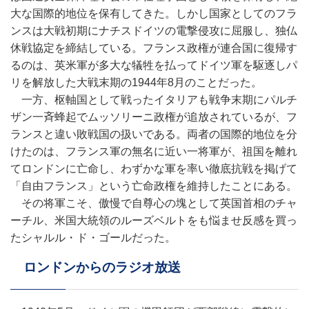
大な国際的地位を保有してきた。しかし国家としてのフラ
ンスは大戦初期にナチスドイツの電撃侵攻に屈服し、独仏
休戦協定を締結している。フランス政権が連合国に復帰す
るのは、英米軍が多大な犠牲を払ってドイツ軍を駆逐しパ
リを解放した大戦末期の1944年8月のことだった。
一方、枢軸国として戦ったイタリアも戦争末期にパルチ
ザン一斉蜂起でムッソリーニ政権が追放されているが、フ
ランスと違い敗戦国の扱いである。両者の国際的地位を分
けたのは、フランス軍の無名に近い一将軍が、祖国を離れ
てロンドンに亡命し、わずかな軍を率い徹底抗戦を掲げて
「自由フランス」という亡命政権を維持したことにある。
その将軍こそ、傲慢で自尊心の塊として英国首相のチャ
ーチル、米国大統領のルーズベルトをも悩ませ反感を買っ
たシャルル・ド・ゴールだった。
ロンドンからのラジオ放送