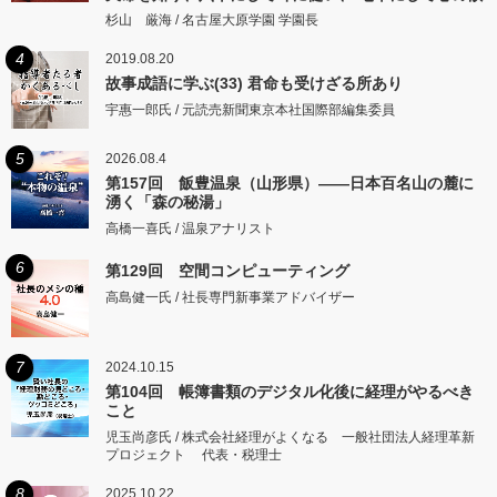
するところに従いて矩をこえず。
杉山 厳海 / 名古屋大原学園 学園長
4
2019.08.20
故事成語に学ぶ(33) 君命も受けざる所あり
宇惠一郎氏 / 元読売新聞東京本社国際部編集委員
5
2026.08.4
第157回 飯豊温泉（山形県）――日本百名山の麓に
湧く「森の秘湯」
高橋一喜氏 / 温泉アナリスト
6
第129回 空間コンピューティング
高島健一氏 / 社長専門新事業アドバイザー
7
2024.10.15
第104回 帳簿書類のデジタル化後に経理がやるべき
こと
児玉尚彦氏 / 株式会社経理がよくなる 一般社団法人経理革新
プロジェクト 代表・税理士
8
2025.10.22