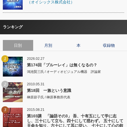
（オイシックス株式会社）
ランキング
日別
月別
本
収録物
1
2026.02.27
第174回「ブルーレイ」は無くなるの？
鴻池賢三氏 / オーディオビジュアル機器 評論家
2
2010.05.31
第18回 一族という意識
榊原節子氏 / 榊原事務所代表
3
2015.08.21
第103講 「論語その3」 吾、十有五にして学に志
し、三十にして立ち、四十にして惑わず。 五十にして
天命を知り、六十にして耳に従い、 七十にして心の欲