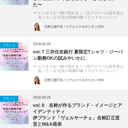
た〜
ビジネスを一瞬で制する！一流グローバル経営者は
知っている“社長の戦略印象リスクマネジメント”
日野江都子氏 / リアルコスモポリタンCEO
2019.06.28
ブランド
vol. 7 三井住友銀行 夏限定Tシャツ・ジーパ
ン勤務OKの試みやいかに
ビジネスを一瞬で制する！一流グローバル経営者は
知っている“社長の戦略印象リスクマネジメント”
日野江都子氏 / リアルコスモポリタンCEO
2018.09.28
ブランド
vol. 6 名称が作るブランド・イメージとア
イデンティティ
伊ブランド「ヴェルサーチェ」名称訂正宣
言とM&A発表