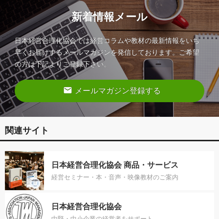
新着情報メール
日本経営合理化協会では経営コラムや教材の最新情報をいち
早くお届けするメールマガジンを発信しております。ご希望
の方は下記よりご登録下さい。
email
メールマガジン登録する
関連サイト
日本経営合理化協会 商品・サービス
経営セミナー・本・音声・映像教材のご案内
日本経営合理化協会
中堅・中小企業の経営者をサポート