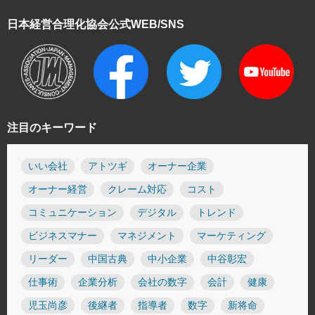
日本経営合理化協会
公式WEB/SNS
注目のキーワード
いい会社
アトツギ
オーナー企業
オーナー経営
クレーム対応
コスト
コミュニケーション
デジタル
トレンド
ビジネスマナー
マネジメント
マーケティング
リーダー
中国古典
中小企業
中谷彰宏
仕事術
企業分析
会社の数字
会計
健康
児玉尚彦
後継者
指導者
数字
新将命