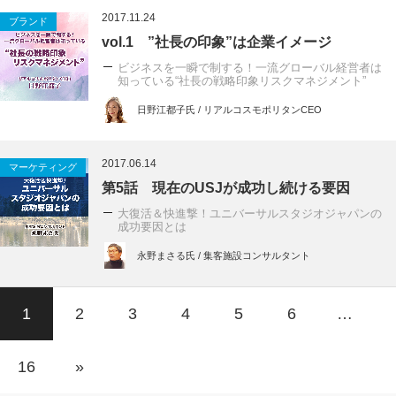
2017.11.24
ブランド
vol.1 ”社長の印象”は企業イメージ
ビジネスを一瞬で制する！一流グローバル経営者は
知っている“社長の戦略印象リスクマネジメント”
日野江都子氏 / リアルコスモポリタンCEO
2017.06.14
マーケティング
第5話 現在のUSJが成功し続ける要因
大復活＆快進撃！ユニバーサルスタジオジャパンの
成功要因とは
永野まさる氏 / 集客施設コンサルタント
1
2
3
4
5
6
…
16
»