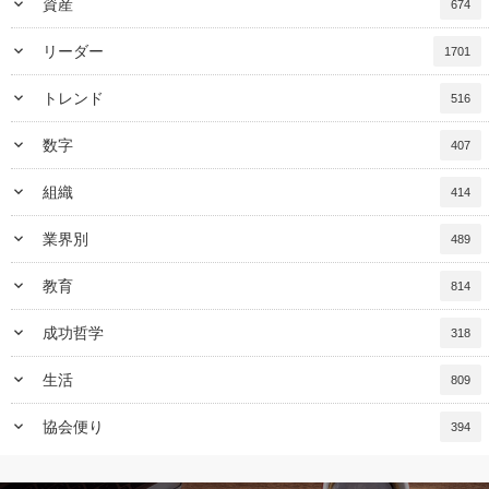
keyboard_arrow_down
資産
674
keyboard_arrow_down
リーダー
1701
keyboard_arrow_down
トレンド
516
keyboard_arrow_down
数字
407
keyboard_arrow_down
組織
414
keyboard_arrow_down
業界別
489
keyboard_arrow_down
教育
814
keyboard_arrow_down
成功哲学
318
keyboard_arrow_down
生活
809
keyboard_arrow_down
協会便り
394