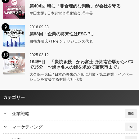
第404回 時に「非合理的な判断」が会社を守る
牟田太陽 / 日本経営合理化協会 理事長
9
2016.09.23
第88回「企業の将来性はESG？」
白根寿晴氏 / FPインテリジェンス代表
10
2025.03.12
194軒目 「炭焼き鰻 かわ富士 @湘南台駅からバス
で15分 〜焼き名人の鰻を求めて藤沢市まで」
大久保一彦氏 / 日本の将来のために創業・第二創業・イノベー
ションを支援する有限会社 代表
カテゴリー
keyboard_arrow_down
企業戦略
593
keyboard_arrow_down
マーケティング
151