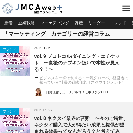
menu
新着
企業戦略
マーケティング
資産
リーダー
トレンド
「マーケティング」カテゴリーの経営コラム
2019.12.6
ブランド
vol. 9 プロトコル/ダイニング・エチケッ
ト 〜食後のナプキン扱いで本性が見え
る？！〜
ビジネスを一瞬で制する！一流グローバル経営者は
知っている“社長の戦略印象リスクマネジメント”
日野江都子氏 / リアルコスモポリタンCEO
2019.09.27
ブランド
vol. 8 ネクタイ業界の苦難 〜今のご時世、
ネクタイ購入で人が得たい成果と提供が望
まれる効果ってなんだろう？と考えてみ