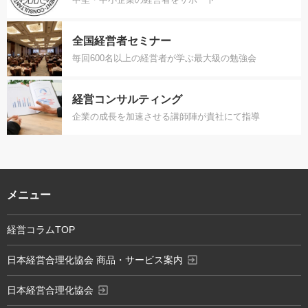
全国経営者セミナー
毎回600名以上の経営者が学ぶ最大級の勉強会
経営コンサルティング
企業の成長を加速させる講師陣が貴社にて指導
メニュー
経営コラムTOP
exit_to_app
日本経営合理化協会 商品・サービス案内
exit_to_app
日本経営合理化協会