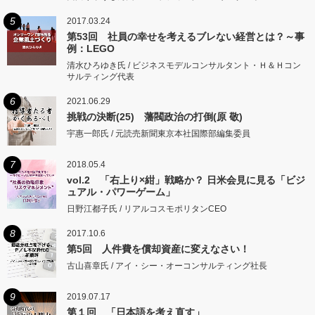
5
2017.03.24
第53回 社員の幸せを考えるブレない経営とは？～事
例：LEGO
清水ひろゆき氏 / ビジネスモデルコンサルタント・Ｈ＆Ｈコン
サルティング代表
6
2021.06.29
挑戦の決断(25) 藩閥政治の打倒(原 敬)
宇惠一郎氏 / 元読売新聞東京本社国際部編集委員
7
2018.05.4
vol.2 「右上り×紺」戦略か？ 日米会見に見る「ビジ
ュアル・パワーゲーム」
日野江都子氏 / リアルコスモポリタンCEO
8
2017.10.6
第5回 人件費を償却資産に変えなさい！
古山喜章氏 / アイ・シー・オーコンサルティング社長
9
2019.07.17
第１回 「日本語を考え直す」