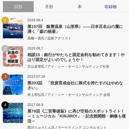
日別
月別
本
収録物
1
2026.08.4
第157回 飯豊温泉（山形県）――日本百名山の麓に
湧く「森の秘湯」
高橋一喜氏 / 温泉アナリスト
2
2026.08.7
相談15：銀行がやたらと固定金利を勧めてきます！や
はり固定がよいのでしょうか！
古山喜章氏 / アイ・シー・オーコンサルティング社長
3
2023.07.26
第203話 「投資育成会社に株式を持たすのはやめな
さい」
井上和弘氏 / アイ・シー・オーコンサルティング 会長
4
2017.06.9
第78回《二宮尊徳翁》に再び空前のスポットライト！
～ミュージカル「KINJIRO!」・記念館開館・銅像も復
活～
西川りゅうじん氏 / マーケティング コンサルタント