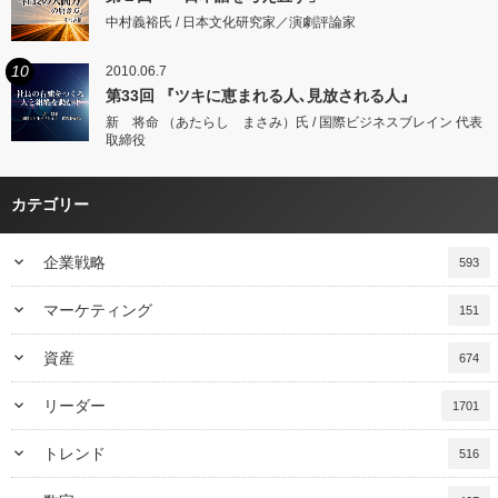
中村義裕氏 / 日本文化研究家／演劇評論家
10
2010.06.7
第33回 『ツキに恵まれる人､見放される人』
新 将命 （あたらし まさみ）氏 / 国際ビジネスブレイン 代表
取締役
カテゴリー
keyboard_arrow_down
企業戦略
593
keyboard_arrow_down
マーケティング
151
keyboard_arrow_down
資産
674
keyboard_arrow_down
リーダー
1701
keyboard_arrow_down
トレンド
516