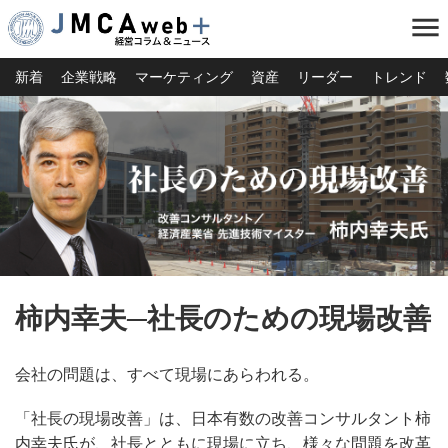
menu
新着
企業戦略
マーケティング
資産
リーダー
トレンド
柿内幸夫─社長のための現場改善
会社の問題は、すべて現場にあらわれる。
「社長の現場改善」は、日本有数の改善コンサルタント柿
内幸夫氏が、社長とともに現場に立ち、様々な問題を改革