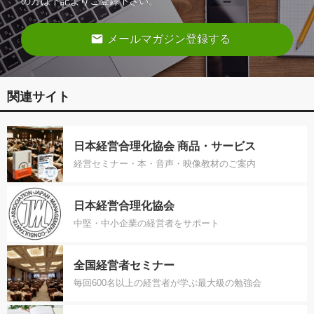
の方は下記よりご登録下さい。
email
メールマガジン登録する
関連サイト
日本経営合理化協会 商品・サービス
経営セミナー・本・音声・映像教材のご案内
日本経営合理化協会
中堅・中小企業の経営者をサポート
全国経営者セミナー
毎回600名以上の経営者が学ぶ最大級の勉強会