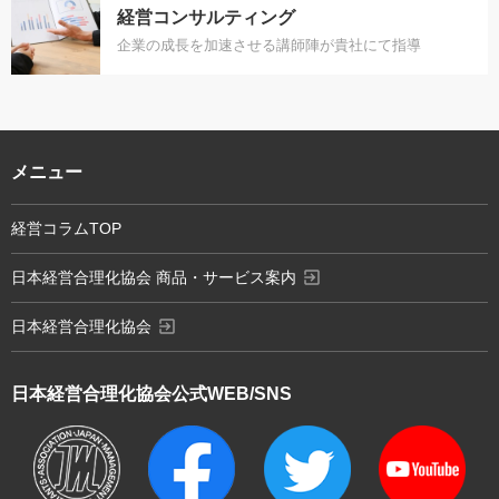
経営コンサルティング
企業の成長を加速させる講師陣が貴社にて指導
メニュー
経営コラムTOP
exit_to_app
日本経営合理化協会 商品・サービス案内
exit_to_app
日本経営合理化協会
日本経営合理化協会
公式WEB/SNS