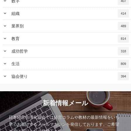
keyboard_arrow_down
数字
407
keyboard_arrow_down
組織
414
keyboard_arrow_down
業界別
489
keyboard_arrow_down
教育
814
keyboard_arrow_down
成功哲学
318
keyboard_arrow_down
生活
809
keyboard_arrow_down
協会便り
394
新着情報メール
日本経営合理化協会では経営コラムや教材の最新情報をいち
早くお届けするメールマガジンを発信しております。ご希望