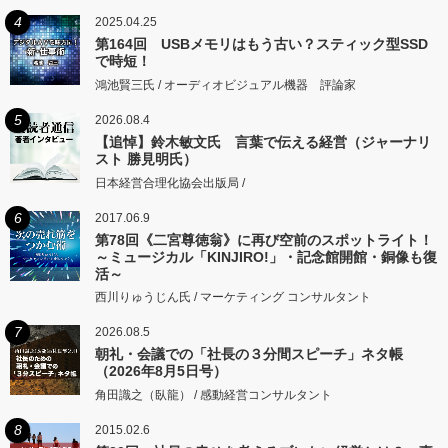
4
2025.04.25
第164回 USBメモリはもう古い？スティック型SSD
で時短！
鴻池賢三氏 / オーディオビジュアル機器 評論家
5
2026.08.4
【追悼】鈴木敏文氏 言葉で伝える経営（ジャーナリ
スト 勝見明氏）
日本経営合理化協会出版局 /
6
2017.06.9
第78回《二宮尊徳翁》に再び空前のスポットライト！
～ミュージカル「KINJIRO!」・記念館開館・銅像も復
活～
西川りゅうじん氏 / マーケティング コンサルタント
7
2026.08.5
朝礼・会議での「社長の３分間スピーチ」ネタ帳
（2026年8月5日号）
角田識之（臥龍） / 感動経営コンサルタント
8
2015.02.6