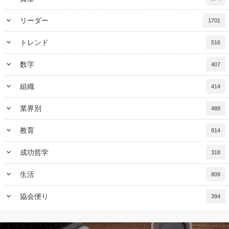
keyboard_arrow_down
リーダー
1701
keyboard_arrow_down
トレンド
516
keyboard_arrow_down
数字
407
keyboard_arrow_down
組織
414
keyboard_arrow_down
業界別
489
keyboard_arrow_down
教育
814
keyboard_arrow_down
成功哲学
318
keyboard_arrow_down
生活
809
keyboard_arrow_down
協会便り
394