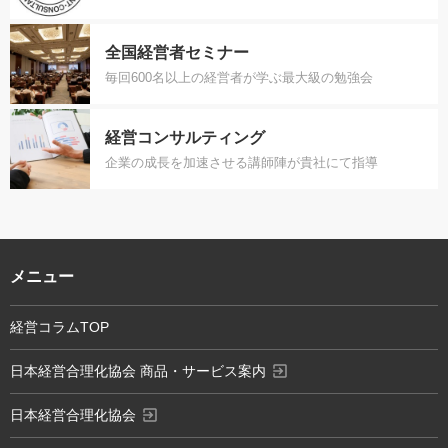
全国経営者セミナー
毎回600名以上の経営者が学ぶ最大級の勉強会
経営コンサルティング
企業の成長を加速させる講師陣が貴社にて指導
メニュー
経営コラムTOP
exit_to_app
日本経営合理化協会 商品・サービス案内
exit_to_app
日本経営合理化協会