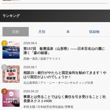
ランキング
日別
月別
本
収録物
1
2026.08.4
第157回 飯豊温泉（山形県）――日本百名山の麓に
湧く「森の秘湯」
高橋一喜氏 / 温泉アナリスト
2
2026.08.7
相談15：銀行がやたらと固定金利を勧めてきます！や
はり固定がよいのでしょうか！
古山喜章氏 / アイ・シー・オーコンサルティング社長
3
2026.04.22
事業とは売ることではなく責任を引き受けること｜社
長業ネクスト#430
牟田太陽 / 日本経営合理化協会 理事長