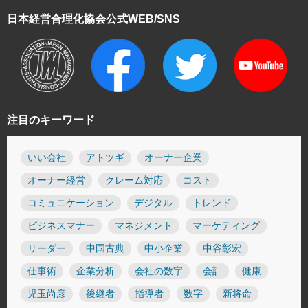
日本経営合理化協会
公式WEB/SNS
注目のキーワード
いい会社
アトツギ
オーナー企業
オーナー経営
クレーム対応
コスト
コミュニケーション
デジタル
トレンド
ビジネスマナー
マネジメント
マーケティング
リーダー
中国古典
中小企業
中谷彰宏
仕事術
企業分析
会社の数字
会計
健康
児玉尚彦
後継者
指導者
数字
新将命