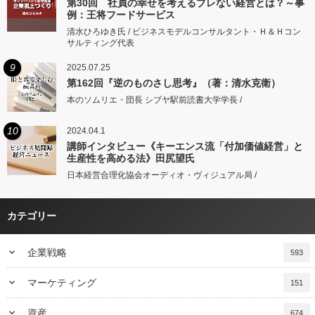
第30回 社員の幸せを考えるブレない経営とは？～事
例：王将フードサービス
清水ひろゆき氏 / ビジネスモデルコンサルタント・Ｈ＆Ｈコン
サルティング代表
9
2025.07.25
第162回『逆のものさし思考』（著：清水克衛）
本のソムリエ・団長 シブヤ駅前読書大学学長 /
10
2024.04.1
講師インタビュー《キーエンス流「付加価値経営」と
生産性を高める法》田尻望氏
日本経営合理化協会オーディオ・ヴィジュアル局 /
カテゴリー
keyboard_arrow_down
企業戦略
593
keyboard_arrow_down
マーケティング
151
keyboard_arrow_down
資産
674