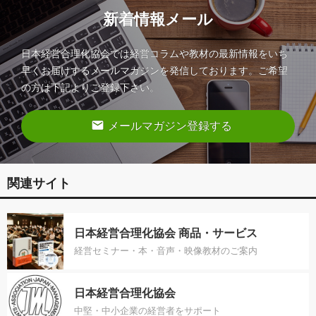
新着情報メール
日本経営合理化協会では経営コラムや教材の最新情報をいち
早くお届けするメールマガジンを発信しております。ご希望
の方は下記よりご登録下さい。
email
メールマガジン登録する
関連サイト
日本経営合理化協会 商品・サービス
経営セミナー・本・音声・映像教材のご案内
日本経営合理化協会
中堅・中小企業の経営者をサポート