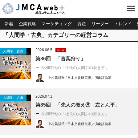
menu
新着
企業戦略
マーケティング
資産
リーダー
トレンド
「人間学・古典」カテゴリーの経営コラム
2026.08.5
NEW
人間学・古典
第86回 「言葉狩り」
令和時代の「社長の人間力の磨き方」
中村義裕氏 / 日本文化研究家／演劇評論家
2026.07.1
人間学・古典
第85回 「先人の教え⑧ 左とん平」
令和時代の「社長の人間力の磨き方」
中村義裕氏 / 日本文化研究家／演劇評論家