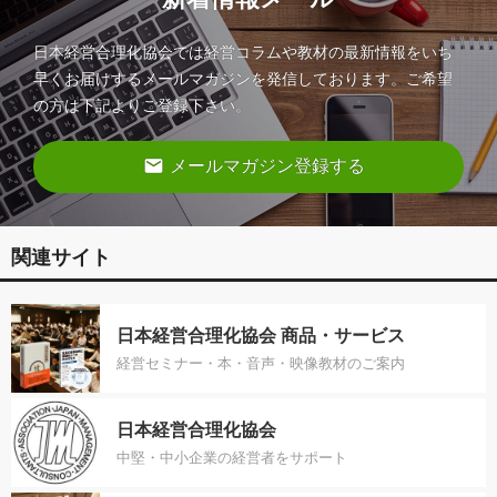
日本経営合理化協会では経営コラムや教材の最新情報をいち
早くお届けするメールマガジンを発信しております。ご希望
の方は下記よりご登録下さい。
email
メールマガジン登録する
関連サイト
日本経営合理化協会 商品・サービス
経営セミナー・本・音声・映像教材のご案内
日本経営合理化協会
中堅・中小企業の経営者をサポート