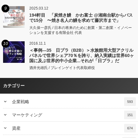
9
2025.03.12
194軒目 「炭焼き鰻 かわ富士 @湘南台駅からバス
で15分 〜焼き名人の鰻を求めて藤沢市まで」
大久保一彦氏 / 日本の将来のために創業・第二創業・イノベー
ションを支援する有限会社 代表
10
2016.11.1
＜事例―35 日プラ（B2B）＞水族館用大型アクリル
パネルで世界シェア70％を誇り、納入実績は世界60ヶ
国に及ぶ世界的中小企業...それが「日プラ」だ
酒井光雄氏 / ブレインゲイト代表取締役
カテゴリー
keyboard_arrow_down
企業戦略
593
keyboard_arrow_down
マーケティング
151
keyboard_arrow_down
資産
674