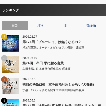
ランキング
日別
月別
本
収録物
1
2026.02.27
第174回「ブルーレイ」は無くなるの？
鴻池賢三氏 / オーディオビジュアル機器 評論家
2
2026.06.19
第74回 牟田 學に贈る言葉
牟田太陽 / 日本経営合理化協会 理事長
3
2021.07.6
挑戦の決断(26) 軍を政治利用した報い(犬養毅)
宇惠一郎氏 / 元読売新聞東京本社国際部編集委員
4
2025.05.6
第117回 社長が決算内容を社員に説明するときに伝