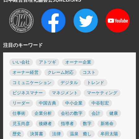
注目のキーワード
いい会社
アトツギ
オーナー企業
オーナー経営
クレーム対応
コスト
コミュニケーション
デジタル
トレンド
ビジネスマナー
マネジメント
マーケティング
リーダー
中国古典
中小企業
中谷彰宏
仕事術
企業分析
会社の数字
会計
健康
児玉尚彦
後継者
指導者
数字
新将命
歴史
決算書
法律
温泉 癒し
牟田太陽