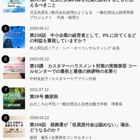
えるべきこと
児玉尚彦氏 / 株式会社経理がよくなる 一般社団法人経理革新
プロジェクト 代表・税理士
5
2026.06.17
第238話 中小企業の経営者として、P/Lに出てくるど
の利益を重視していますか？
井上和弘氏 / アイ・シー・オーコンサルティング 会長
6
2023.05.12
第19講 カスタマーハラスメント対策の実務策⑥ コー
ルセンターでの最初と最後の挨拶時の名乗り
中村友妃子 / カスタマーケアプラン代表
7
2011.07.12
第39号 糖尿病
おのころ心平氏 / 一般社団法人自然治癒力学校 理事長
8
2026.04.22
第169話 税務署が「役員貸付金は認めない」場合、
どうなるのか？
坂田 薫氏 / 企業再生コンサルタント