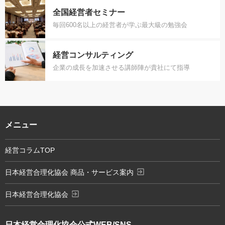
全国経営者セミナー
毎回600名以上の経営者が学ぶ最大級の勉強会
経営コンサルティング
企業の成長を加速させる講師陣が貴社にて指導
メニュー
経営コラムTOP
exit_to_app
日本経営合理化協会 商品・サービス案内
exit_to_app
日本経営合理化協会
日本経営合理化協会
公式WEB/SNS