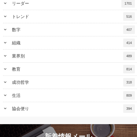
keyboard_arrow_down
リーダー
1701
keyboard_arrow_down
トレンド
516
keyboard_arrow_down
数字
407
keyboard_arrow_down
組織
414
keyboard_arrow_down
業界別
489
keyboard_arrow_down
教育
814
keyboard_arrow_down
成功哲学
318
keyboard_arrow_down
生活
809
keyboard_arrow_down
協会便り
394
新着情報メール