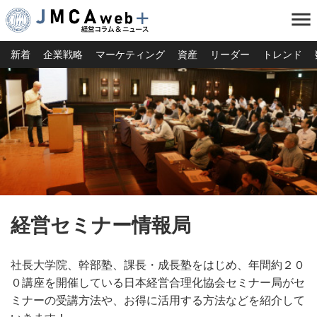
menu
新着
企業戦略
マーケティング
資産
リーダー
トレンド
経営セミナー情報局
社長大学院、幹部塾、課長・成長塾をはじめ、年間約２０
０講座を開催している日本経営合理化協会セミナー局がセ
ミナーの受講方法や、お得に活用する方法などを紹介して