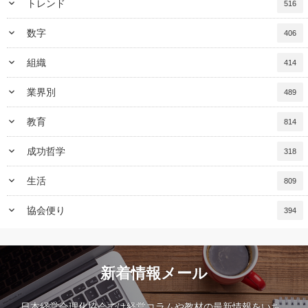
keyboard_arrow_down
トレンド
516
keyboard_arrow_down
数字
406
keyboard_arrow_down
組織
414
keyboard_arrow_down
業界別
489
keyboard_arrow_down
教育
814
keyboard_arrow_down
成功哲学
318
keyboard_arrow_down
生活
809
keyboard_arrow_down
協会便り
394
新着情報メール
日本経営合理化協会では経営コラムや教材の最新情報をいち