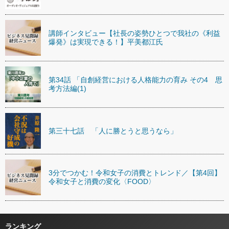
講師インタビュー【社長の姿勢ひとつで我社の《利益
爆発》は実現できる！】平美都江氏
第34話 「自創経営における人格能力の育み その4 思
考方法編(1)
第三十七話 「人に勝とうと思うなら」
3分でつかむ！令和女子の消費とトレンド／【第4回】
令和女子と消費の変化〈FOOD〉
ランキング