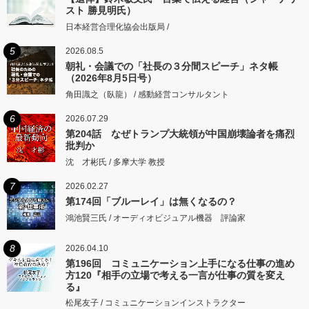
スト 勝見明氏）
日本経営合理化協会出版局 /
5
2026.08.5
朝礼・会議での「社長の３分間スピーチ」ネタ帳
（2026年8月5日号）
角田識之（臥龍） / 感動経営コンサルタント
6
2026.07.29
第204話 なぜトランプ大統領が中国崩壊論者を痛烈
批判か
沈 才彬氏 / 多摩大学 教授
7
2026.02.27
第174回「ブルーレイ」は無くなるの？
鴻池賢三氏 / オーディオビジュアル機器 評論家
8
2026.04.10
第196回 コミュニケーション上手になる仕事の進め
方120『相手の立場で考える一言が仕事の質を変え
る』
松尾友子 / コミュニケーションインストラクター