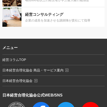
毎回600名以上の経営者が学ぶ最大級の勉強会
経営コンサルティング
企業の成長を加速させる講師陣が貴社にて指導
メニュー
経営コラムTOP
exit_to_app
日本経営合理化協会 商品・サービス案内
exit_to_app
日本経営合理化協会
日本経営合理化協会
公式WEB/SNS