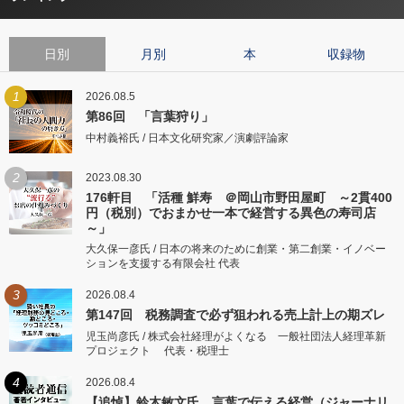
日別
月別
本
収録物
1
2026.08.5
第86回 「言葉狩り」
中村義裕氏 / 日本文化研究家／演劇評論家
2
2023.08.30
176軒目 「活種 鮮寿 ＠岡山市野田屋町 ～2貫400
円（税別）でおまかせ一本で経営する異色の寿司店
～」
大久保一彦氏 / 日本の将来のために創業・第二創業・イノベー
ションを支援する有限会社 代表
3
2026.08.4
第147回 税務調査で必ず狙われる売上計上の期ズレ
児玉尚彦氏 / 株式会社経理がよくなる 一般社団法人経理革新
プロジェクト 代表・税理士
4
2026.08.4
【追悼】鈴木敏文氏 言葉で伝える経営（ジャーナリ