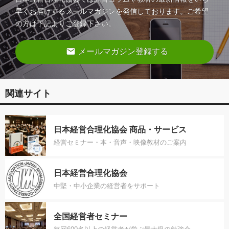
早くお届けするメールマガジンを発信しております。ご希望
の方は下記よりご登録下さい。
email
メールマガジン登録する
関連サイト
日本経営合理化協会 商品・サービス
経営セミナー・本・音声・映像教材のご案内
日本経営合理化協会
中堅・中小企業の経営者をサポート
全国経営者セミナー