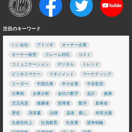
注目のキーワード
いい会社
アトツギ
オーナー企業
オーナー経営
クレーム対応
コスト
コミュニケーション
デジタル
トレンド
ビジネスマナー
マネジメント
マーケティング
リーダー
中国古典
中小企業
中谷彰宏
仕事術
企業分析
会社の数字
会計
健康
児玉尚彦
後継者
指導者
数字
新将命
歴史
決算書
法律
温泉 癒し
牟田太陽
生産性向上
社員教育
社長業
競争戦略