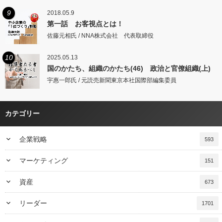
9
2018.05.9
第一話 お客視点とは！
佐藤元相氏 / NNA株式会社 代表取締役
10
2025.05.13
国のかたち、組織のかたち(46) 政治と官僚組織(上)
宇惠一郎氏 / 元読売新聞東京本社国際部編集委員
カテゴリー
keyboard_arrow_down
企業戦略
593
keyboard_arrow_down
マーケティング
151
keyboard_arrow_down
資産
673
keyboard_arrow_down
リーダー
1701