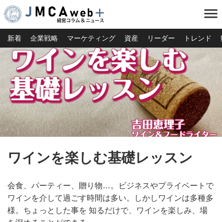
menu
新着
企業戦略
マーケティング
資産
リーダー
トレンド
ワインを楽しむ基礎レッスン
会食、パーティー、贈り物…。ビジネスやプライベートで
ワインを介して過ごす時間は多い。しかしワインは多種多
様。ちょっとした事を 知るだけで、ワインを楽しみ、場