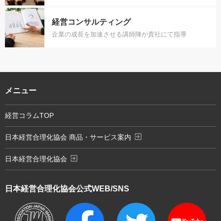
経営コンサルティング
企業の成長を加速させる講師陣が貴社にて指導
メニュー
経営コラムTOP
exit_to_app
日本経営合理化協会 商品・サービス案内
exit_to_app
日本経営合理化協会
日本経営合理化協会
公式WEB/SNS