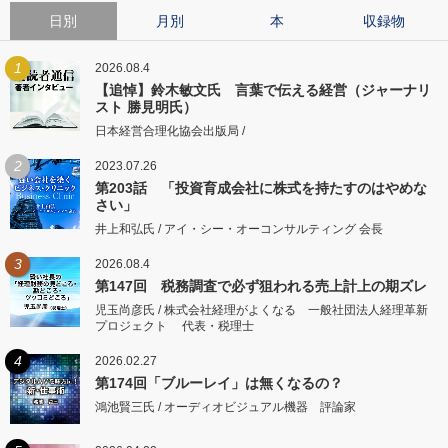
日別
月別
本
収録物
1
2026.08.4
【追悼】鈴木敏文氏 言葉で伝える経営（ジャーナリ
スト 勝見明氏）
日本経営合理化協会出版局 /
2
2023.07.26
第203話 「投資育成会社に株式を持たすのはやめな
さい」
井上和弘氏 / アイ・シー・オーコンサルティング 会長
3
2026.08.4
第147回 税務調査で必ず狙われる売上計上の期ズレ
児玉尚彦氏 / 株式会社経理がよくなる 一般社団法人経理革新
プロジェクト 代表・税理士
4
2026.02.27
第174回「ブルーレイ」は無くなるの？
鴻池賢三氏 / オーディオビジュアル機器 評論家