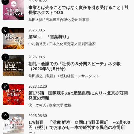
5
2026.04.22
事業とは売ることではなく責任を引き受けること｜社
長業ネクスト#430
牟田太陽 / 日本経営合理化協会 理事長
6
2026.08.5
第86回 「言葉狩り」
中村義裕氏 / 日本文化研究家／演劇評論家
7
2026.08.5
朝礼・会議での「社長の３分間スピーチ」ネタ帳
（2026年8月5日号）
角田識之（臥龍） / 感動経営コンサルタント
8
2023.12.20
第175話 国際競争力は産業集積にあり～北京亦荘開
発区の示唆
沈 才彬氏 / 多摩大学 教授
9
2023.08.30
176軒目 「活種 鮮寿 ＠岡山市野田屋町 ～2貫400
円（税別）でおまかせ一本で経営する異色の寿司店
～」