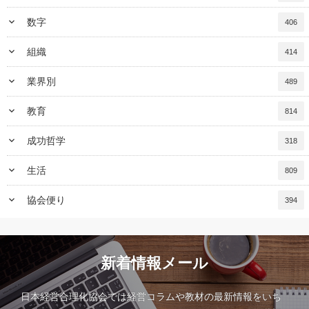
keyboard_arrow_down
数字
406
keyboard_arrow_down
組織
414
keyboard_arrow_down
業界別
489
keyboard_arrow_down
教育
814
keyboard_arrow_down
成功哲学
318
keyboard_arrow_down
生活
809
keyboard_arrow_down
協会便り
394
新着情報メール
日本経営合理化協会では経営コラムや教材の最新情報をいち