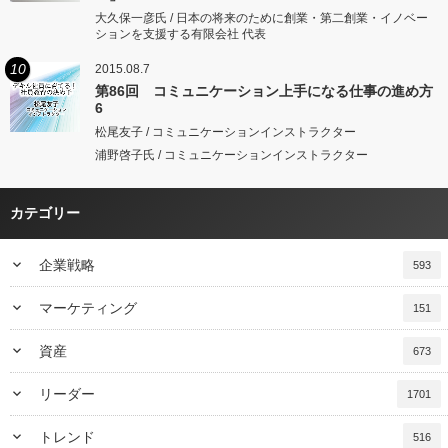
大久保一彦氏 / 日本の将来のために創業・第二創業・イノベー
ションを支援する有限会社 代表
10
2015.08.7
第86回 コミュニケーション上手になる仕事の進め方
6
松尾友子 / コミュニケーションインストラクター
浦野啓子氏 / コミュニケーションインストラクター
カテゴリー
keyboard_arrow_down
企業戦略
593
keyboard_arrow_down
マーケティング
151
keyboard_arrow_down
資産
673
keyboard_arrow_down
リーダー
1701
keyboard_arrow_down
トレンド
516