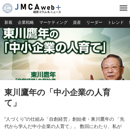
menu
新着
企業戦略
マーケティング
資産
リーダー
トレンド
東川鷹年の「中小企業の人育
て」
“人づくり”の仕組み「自創経営」創始者・東川鷹年の 「先
代から学んだ中小企業の人育て」。 数回にわたり、私が