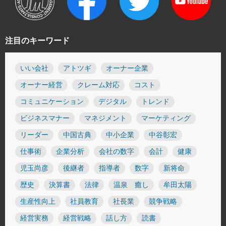
注目のキーワード
いい会社
アトツギ
オーナー企業
オーナー経営
クレーム対応
コスト
コミュニケーション
デジタル
トレンド
ビジネスマナー
マネジメント
マーケティング
リーダー
中国古典
中小企業
中谷彰宏
仕事術
企業分析
会社の数字
会計
健康
児玉尚彦
後継者
指導者
数字
新将命
歴史
決算書
法律
温泉 癒し
牟田太陽
生産性向上
社員教育
社長業
競争戦略
経営実務
経営戦略
話し方
読書