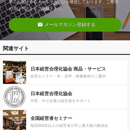
早くお届けするメールマガジンを発信しております。ご希望
の方は下記よりご登録下さい。
email
メールマガジン登録する
関連サイト
日本経営合理化協会 商品・サービス
経営セミナー・本・音声・映像教材のご案内
日本経営合理化協会
中堅・中小企業の経営者をサポート
全国経営者セミナー
毎回600名以上の経営者が学ぶ最大級の勉強会