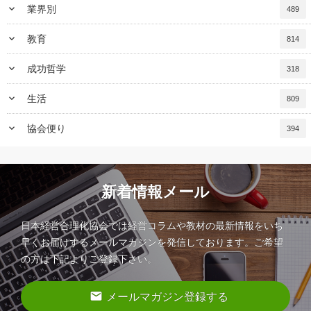
keyboard_arrow_down
業界別
489
keyboard_arrow_down
教育
814
keyboard_arrow_down
成功哲学
318
keyboard_arrow_down
生活
809
keyboard_arrow_down
協会便り
394
新着情報メール
日本経営合理化協会では経営コラムや教材の最新情報をいち
早くお届けするメールマガジンを発信しております。ご希望
の方は下記よりご登録下さい。
email
メールマガジン登録する