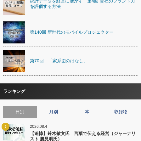
統計データを経営に活かす 第4回 貴社のブランド力
を評価する方法
第140回 新世代のモバイルプロジェクター
第70回 「家系図のはなし」
ランキング
日別
月別
本
収録物
1
2026.08.4
【追悼】鈴木敏文氏 言葉で伝える経営（ジャーナリ
スト 勝見明氏）