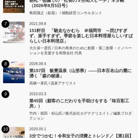
朝礼・会議での「社長の３分間スピーチ」ネタ帳
（2026年8月5日号）
角田識之（臥龍） / 感動経営コンサルタント
7
2021.09.8
151軒目 「馳走なかむら ＠福岡市 ～詫びすぎ
ず、派手すぎず。季節を楽しむ日本料理屋らしいすば
らしい日本料理店」
大久保一彦氏 / 日本の将来のために創業・第二創業・イノベー
ションを支援する有限会社 代表
8
2026.08.4
第157回 飯豊温泉（山形県）――日本百名山の麓に
湧く「森の秘湯」
高橋一喜氏 / 温泉アナリスト
9
2010.03.3
第45回（顧客のこだわりを手助けをする「味百彩工
房」）
竹内・箱田・杉山氏 / 株式会社カデナクリエイト／編集プロダ
クション
10
2020.05.1
3分でつかむ！令和女子の消費とトレンド／【第1回】