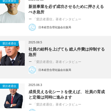
愛読者通信
新規事業を必ず成功させるために押さえる
べき急所
「愛読者通信」著者インタビュー
日本経営合理化協会出版局
2025.08.5
愛読者通信
社員の給料を上げても 総人件費は抑制する
急所
「愛読者通信」著者インタビュー
日本経営合理化協会出版局
2025.06.3
愛読者通信
成長見える化シートを使えば、 社員の育成
と定着は同時に進みます
「愛読者通信」著者インタビュー