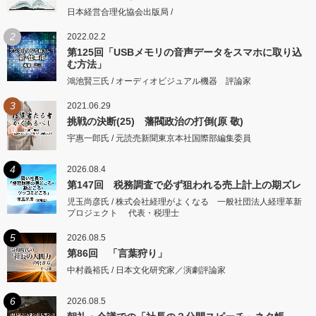
日本経営合理化協会出版局 /
2
2022.02.2
第125回「USBメモリの音声データをスマホに取り込
む方法」
鴻池賢三氏 / オーディオビジュアル機器 評論家
3
2021.06.29
挑戦の決断(25) 藩閥政治の打倒(原 敬)
宇惠一郎氏 / 元読売新聞東京本社国際部編集委員
4
2026.08.4
第147回 税務調査で必ず狙われる売上計上の期ズレ
児玉尚彦氏 / 株式会社経理がよくなる 一般社団法人経理革新
プロジェクト 代表・税理士
5
2026.08.5
第86回 「言葉狩り」
中村義裕氏 / 日本文化研究家／演劇評論家
6
2026.08.5