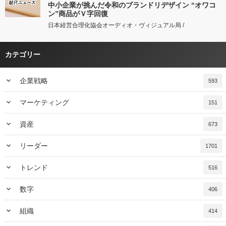
中小企業が挑んだ令和のブランドリデザイン “オワコ
ン”商品がＶ字回復
日本経営合理化協会オーディオ・ヴィジュアル局 /
カテゴリー
keyboard_arrow_down
企業戦略
593
keyboard_arrow_down
マーケティング
151
keyboard_arrow_down
資産
673
keyboard_arrow_down
リーダー
1701
keyboard_arrow_down
トレンド
516
keyboard_arrow_down
数字
406
keyboard_arrow_down
組織
414