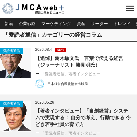
menu
新着
企業戦略
マーケティング
資産
リーダー
トレンド
「愛読者通信」カテゴリーの経営コラム
2026.08.4
NEW
愛読者通信
【追悼】鈴木敏文氏 言葉で伝える経営
（ジャーナリスト 勝見明氏）
「愛読者通信」著者インタビュー
日本経営合理化協会出版局
2026.05.26
愛読者通信
【著者インタビュー】「自創経営」システ
ムで実現する！ 自分で考え、行動できる 今
どき若手社員の育て方
「愛読者通信」著者インタビュー