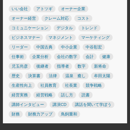
いい会社
アトツギ
オーナー企業
オーナー経営
クレーム対応
コスト
コミュニケーション
デジタル
トレンド
ビジネスマナー
マネジメント
マーケティング
リーダー
中国古典
中小企業
中谷彰宏
仕事術
企業分析
会社の数字
会計
健康
児玉尚彦
後継者
指導者
数字
新将命
歴史
決算書
法律
温泉 癒し
牟田太陽
生産性向上
社員教育
社長業
競争戦略
経営実務
経営戦略
話し方
読書
講師インタビュー
講演CD
講話を聞いて学ぼう
財務
財務力アップ
鳥飼重和