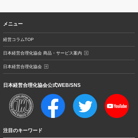
メニュー
経営コラムTOP
exit_to_app
日本経営合理化協会 商品・サービス案内
exit_to_app
日本経営合理化協会
日本経営合理化協会
公式WEB/SNS
注目のキーワード