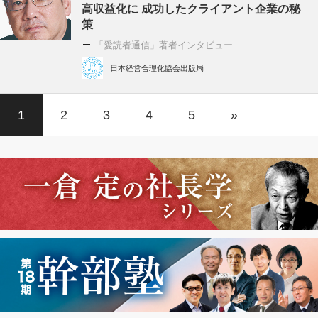
高収益化に 成功したクライアント企業の秘
策
「愛読者通信」著者インタビュー
日本経営合理化協会出版局
1
2
3
4
5
»