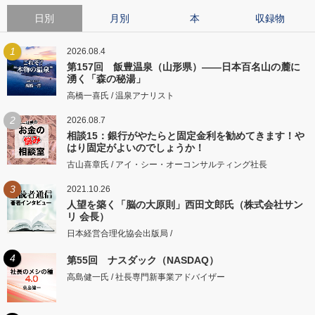
日別
月別
本
収録物
1
2026.08.4
第157回 飯豊温泉（山形県）――日本百名山の麓に
湧く「森の秘湯」
高橋一喜氏 / 温泉アナリスト
2
2026.08.7
相談15：銀行がやたらと固定金利を勧めてきます！や
はり固定がよいのでしょうか！
古山喜章氏 / アイ・シー・オーコンサルティング社長
3
2021.10.26
人望を築く「脳の大原則」西田文郎氏（株式会社サン
リ 会長）
日本経営合理化協会出版局 /
4
第55回 ナスダック（NASDAQ）
高島健一氏 / 社長専門新事業アドバイザー