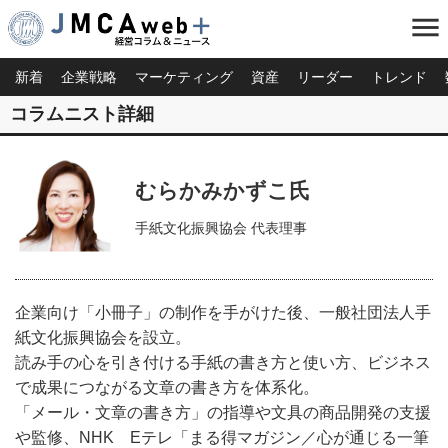
menu
新着
企業戦略
マーケティング
資産
リーダー
トレンド
コラムニスト詳細
むらかみかずこ氏
手紙文化振興協会 代表理事
企業向け「小冊子」の制作を手がけた後、一般社団法人手
紙文化振興協会を設立。
読み手の心を引き付ける手紙の書き方と使い方、ビジネス
で成果につながる文章の書き方を体系化。
「メール・文章の書き方」の指導や文具の商品開発の支援
や監修、NHK Eテレ「まる得マガジン／心が通じる一筆