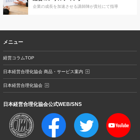
企業の成長を加速させる講師陣が貴社にて指導
メニュー
経営コラムTOP
exit_to_app
日本経営合理化協会 商品・サービス案内
exit_to_app
日本経営合理化協会
日本経営合理化協会
公式WEB/SNS