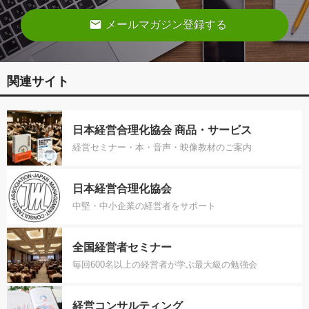
email
メールマガジン登録する
関連サイト
日本経営合理化協会 商品・サービス
経営セミナー・本・音声・映像教材のご案内
日本経営合理化協会
中堅・中小企業の経営者をサポート
全国経営者セミナー
毎回600名以上の経営者が学ぶ最大級の勉強会
経営コンサルティング