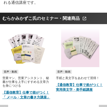
れる通信講座です。
むらかみかずこ氏のセミナー・関連商品
open_in_new
音声・動画
音声・動画
営業マン、営業アシスタント、秘
手紙と美文字をあわせて習得！
書が仕事を上手にすすめる文章力
【通信教育】仕事で差がつく！
を身につける
実用美文字・美手紙講座
【通信教育】仕事で差がつく！
「 メール・文章の書き方講座」