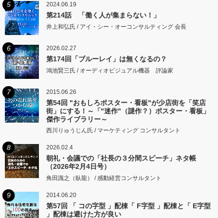
5
2024.06.19
第214話 「働く人が集まらない！」
井上和弘氏 / アイ・シー・オーコンサルティング 会長
6
2026.02.27
第174回「ブルーレイ」は無くなるの？
鴻池賢三氏 / オーディオビジュアル機器 評論家
7
2015.06.26
第54回 "おもしろポスター・看板"が少店街を「笑店
街」にする！～「"迷作"（謎作？）ポスター・看板」
傑作ライブラリー～
西川りゅうじん氏 / マーケティング コンサルタント
8
2026.02.4
朝礼・会議での「社長の３分間スピーチ」ネタ帳
（2026年2月4日号）
角田識之（臥龍） / 感動経営コンサルタント
9
2014.06.20
第57回 「 コの字型 」配棟「 F字型 」配棟と「 E字型
」配棟は避けた方が良い