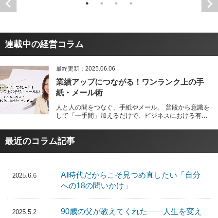
連載中の経営コラム
最終更新：2025.06.06
業績アップにつながる！ワンランク上の手
紙・メール術
人と人の間をつなぐ、手紙やメール。 普段から意識を
して「一手間」加えるだけで、ビジネスにおける有利
なコミュニケーションツールになります。 本コラムで
は、自ら一年間に1,000枚以上の手紙を書き、企業研修
最近のコラム記事
や講演会を通じて手紙や文章の書き方の実務を発信し
続ける、むらかみかずこ氏による、読み手の心を引き
付ける文章の書き方、取引先とのコミュニケーション
の円滑化・社員のモチベーションや満足度向上…業績
アップにつながる手紙やメールの活用法・仕掛け方を
AI時代だからこそ見つめ直したい「自分
2025.6.6
分かりやすく解説します。 今日からすぐ始められるワ
への18の問いかけ」
ンポイントフレーズと合わせて、心のこもったワンラ
ンク上のビジネスへ、お役立てください。 ●講師関連
教材 むらかみかずこ講師 通信教育「仕事で差がつ
90歳の父が教えてくれた――人生を変え
2025.5.2
く！メール・文章の書き方講座」はこちら