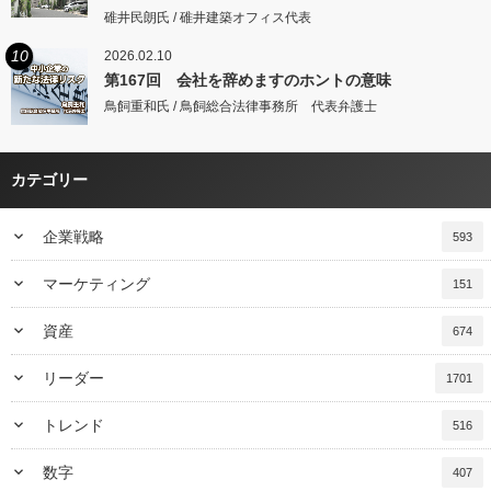
碓井民朗氏 / 碓井建築オフィス代表
10
2026.02.10
第167回 会社を辞めますのホントの意味
鳥飼重和氏 / 鳥飼総合法律事務所 代表弁護士
カテゴリー
keyboard_arrow_down
企業戦略
593
keyboard_arrow_down
マーケティング
151
keyboard_arrow_down
資産
674
keyboard_arrow_down
リーダー
1701
keyboard_arrow_down
トレンド
516
keyboard_arrow_down
数字
407