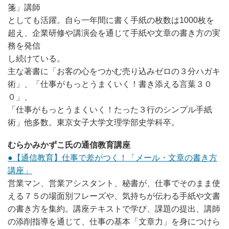
箋」講師
としても活躍。自ら一年間に書く手紙の枚数は1000枚を
超え、企業研修や講演会を通じて手紙や文章の書き方の実
務を発信
し続けている。
主な著書に「お客の心をつかむ売り込みゼロの３分ハガキ
術」、「仕事がもっとうまくいく！書き添える言葉３０
０」、
「仕事がもっとうまくいく！たった３行のシンプル手紙
術」他多数。東京女子大学文理学部史学科卒。
むらかみかずこ氏の通信教育講座
●【通信教育】仕事で差がつく！「メール・文章の書き方
講座」
営業マン、営業アシスタント、秘書が、仕事でそのまま使
える７５の場面別フレーズや、気持ちが伝わる手紙や文書
の書き方を集約。講座テキストで学び、課題の提出、講師
の添削指導を通じて、仕事の基本「文章力」を身につけら