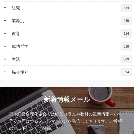
keyboard_arrow_down
組織
414
keyboard_arrow_down
業界別
489
keyboard_arrow_down
教育
814
keyboard_arrow_down
成功哲学
318
keyboard_arrow_down
生活
809
keyboard_arrow_down
協会便り
394
新着情報メール
日本経営合理化協会では経営コラムや教材の最新情報をいち
早くお届けするメールマガジンを発信しております。ご希望
の方は下記よりご登録下さい。