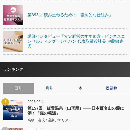
第393回 積み重ねるための「強制的な仕組み」
講師インタビュー「安定経営のすすめ方」ビジネスコ
ンサルティング・ジャパン 代表取締役社長 伊藤敏克
氏
ランキング
日別
月別
本
収録物
1
2026.08.4
第157回 飯豊温泉（山形県）――日本百名山の麓に
湧く「森の秘湯」
高橋一喜氏 / 温泉アナリスト