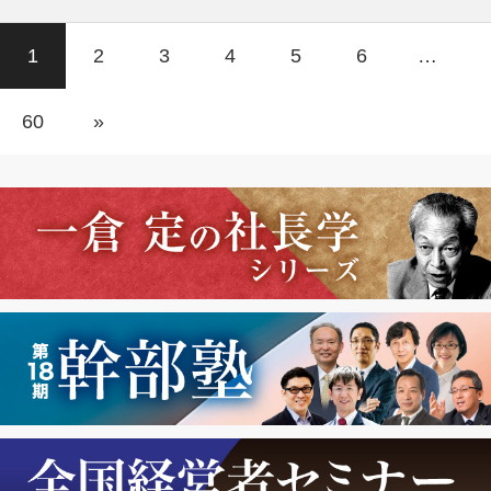
1
2
3
4
5
6
…
60
»