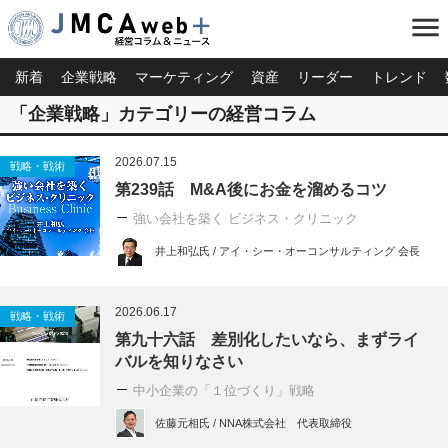
menu
新着
企業戦略
マーケティング
資産
リーダー
トレンド
「企業戦略」カテゴリーの経営コラム
2026.07.15
戦略・戦術
第239話 M&A後にお金を溜めるコツ
強い会社を築く ビジネス・クリニック
井上和弘氏 / アイ・シー・オーコンサルティング 会長
2026.06.17
戦略・戦術
第九十六話 差別化したいなら、まずライ
バルを知りなさい
中小企業の「１位づくり」戦略
佐藤元相氏 / NNA株式会社 代表取締役