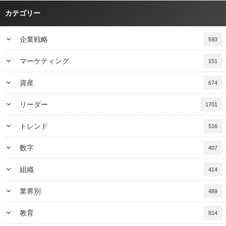
カテゴリー
keyboard_arrow_down
企業戦略
593
keyboard_arrow_down
マーケティング
151
keyboard_arrow_down
資産
674
keyboard_arrow_down
リーダー
1701
keyboard_arrow_down
トレンド
516
keyboard_arrow_down
数字
407
keyboard_arrow_down
組織
414
keyboard_arrow_down
業界別
489
keyboard_arrow_down
教育
814