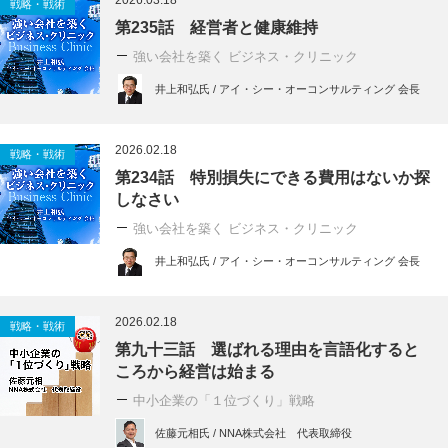
2026.03.18
戦略・戦術
第235話 経営者と健康維持
強い会社を築く ビジネス・クリニック
井上和弘氏 / アイ・シー・オーコンサルティング 会長
2026.02.18
戦略・戦術
第234話 特別損失にできる費用はないか探
しなさい
強い会社を築く ビジネス・クリニック
井上和弘氏 / アイ・シー・オーコンサルティング 会長
2026.02.18
戦略・戦術
第九十三話 選ばれる理由を言語化すると
ころから経営は始まる
中小企業の「１位づくり」戦略
佐藤元相氏 / NNA株式会社 代表取締役