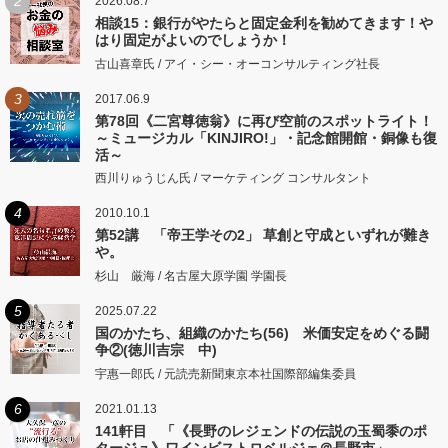
2
2026.08.7
相談15：銀行がやたらと固定金利を勧めてきます！や
はり固定がよいのでしょうか！
古山喜章氏 / アイ・シー・オーコンサルティング社長
3
2017.06.9
第78回《二宮尊徳翁》に再び空前のスポットライト！
～ミュージカル「KINJIRO!」・記念館開館・銅像も復
活～
西川りゅうじん氏 / マーケティング コンサルタント
4
2010.10.1
第52講 「帝王学その2」 草創と守成といずれが難き
や。
杉山 厳海 / 名古屋大原学園 学園長
5
2025.07.22
国のかたち、組織のかたち(56) 米価安定をめぐる闘
争②(徳川吉宗 中)
宇惠一郎氏 / 元読売新聞東京本社国際部編集委員
6
2021.01.13
141軒目 「《長野のレジェンドの伝説の玉蜀黍のポ
タージュ》ワインビストロベルジェ＠長野市」