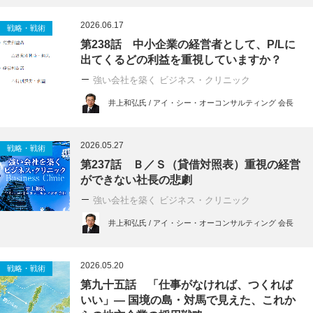
2026.06.17
戦略・戦術
第238話 中小企業の経営者として、P/Lに
出てくるどの利益を重視していますか？
強い会社を築く ビジネス・クリニック
井上和弘氏 / アイ・シー・オーコンサルティング 会長
2026.05.27
戦略・戦術
第237話 Ｂ／Ｓ（貸借対照表）重視の経営
ができない社長の悲劇
強い会社を築く ビジネス・クリニック
井上和弘氏 / アイ・シー・オーコンサルティング 会長
2026.05.20
戦略・戦術
第九十五話 「仕事がなければ、つくれば
いい」― 国境の島・対馬で見えた、これか