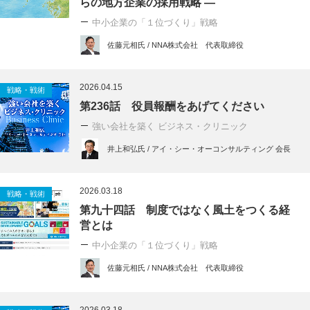
らの地方企業の採用戦略 ―
中小企業の「１位づくり」戦略
佐藤元相氏 / NNA株式会社 代表取締役
2026.04.15
戦略・戦術
第236話 役員報酬をあげてください
強い会社を築く ビジネス・クリニック
井上和弘氏 / アイ・シー・オーコンサルティング 会長
2026.03.18
戦略・戦術
第九十四話 制度ではなく風土をつくる経
営とは
中小企業の「１位づくり」戦略
佐藤元相氏 / NNA株式会社 代表取締役