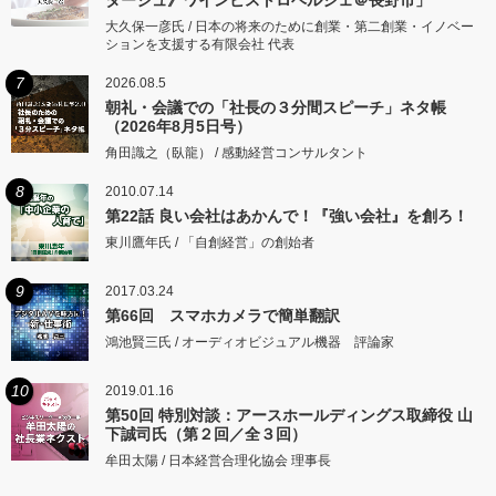
大久保一彦氏 / 日本の将来のために創業・第二創業・イノベー
ションを支援する有限会社 代表
7
2026.08.5
朝礼・会議での「社長の３分間スピーチ」ネタ帳
（2026年8月5日号）
角田識之（臥龍） / 感動経営コンサルタント
8
2010.07.14
第22話 良い会社はあかんで！『強い会社』を創ろ！
東川鷹年氏 / 「自創経営」の創始者
9
2017.03.24
第66回 スマホカメラで簡単翻訳
鴻池賢三氏 / オーディオビジュアル機器 評論家
10
2019.01.16
第50回 特別対談：アースホールディングス取締役 山
下誠司氏（第２回／全３回）
牟田太陽 / 日本経営合理化協会 理事長