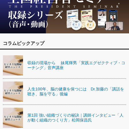
コラムピックアップ
収録の現場から 妹尾輝男「実践エグゼクティブ・コ
ーチング」音声講座
人生100年、脳の健康を保つには Dr.加藤の「講話を
聴き、脳を守る」後編
第1回 強い組織づくりの秘訣｜講師インタビュー「人
が動く組織のつくり方」松岡保昌氏