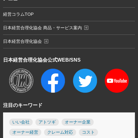
経営コラムTOP
exit_to_app
日本経営合理化協会 商品・サービス案内
exit_to_app
日本経営合理化協会
日本経営合理化協会
公式WEB/SNS
注目のキーワード
いい会社
アトツギ
オーナー企業
オーナー経営
クレーム対応
コスト