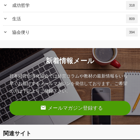
keyboard_arrow_down
成功哲学
318
keyboard_arrow_down
生活
809
keyboard_arrow_down
協会便り
394
新着情報メール
日本経営合理化協会では経営コラムや教材の最新情報をいち
早くお届けするメールマガジンを発信しております。ご希望
の方は下記よりご登録下さい。
email
メールマガジン登録する
関連サイト