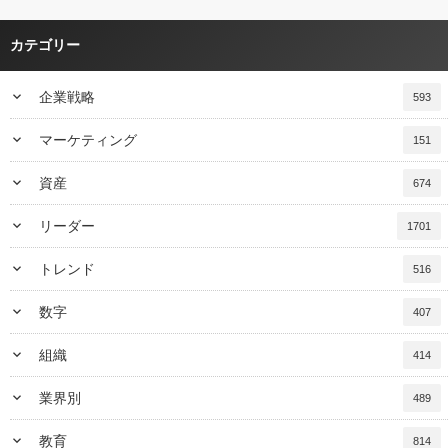
カテゴリー
keyboard_arrow_down
企業戦略
593
keyboard_arrow_down
マーケティング
151
keyboard_arrow_down
資産
674
keyboard_arrow_down
リーダー
1701
keyboard_arrow_down
トレンド
516
keyboard_arrow_down
数字
407
keyboard_arrow_down
組織
414
keyboard_arrow_down
業界別
489
keyboard_arrow_down
教育
814