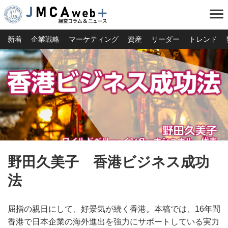
menu
新着
企業戦略
マーケティング
資産
リーダー
トレンド
野田久美子 香港ビジネス成功
法
屈指の親日にして、好景気が続く香港。本稿では、16年間
香港で日本企業の海外進出を強力にサポートしている実力