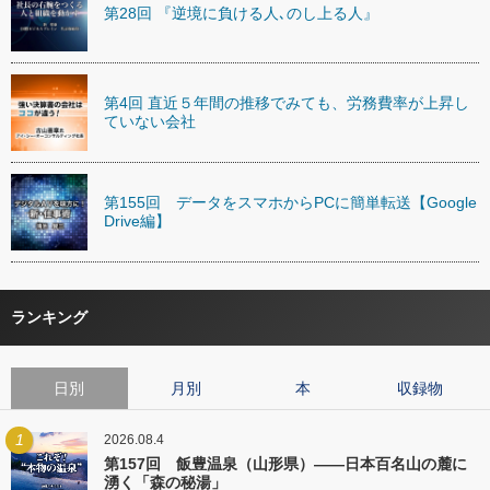
第28回 『逆境に負ける人､のし上る人』
第4回 直近５年間の推移でみても、労務費率が上昇し
ていない会社
第155回 データをスマホからPCに簡単転送【Google
Drive編】
ランキング
日別
月別
本
収録物
1
2026.08.4
第157回 飯豊温泉（山形県）――日本百名山の麓に
湧く「森の秘湯」