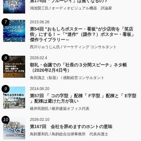
第174回「ブルーレイ」は無くなるの？
鴻池賢三氏 / オーディオビジュアル機器 評論家
7
2015.06.26
第54回 "おもしろポスター・看板"が少店街を「笑店
街」にする！～「"迷作"（謎作？）ポスター・看板」
傑作ライブラリー～
西川りゅうじん氏 / マーケティング コンサルタント
8
2026.02.4
朝礼・会議での「社長の３分間スピーチ」ネタ帳
（2026年2月4日号）
角田識之（臥龍） / 感動経営コンサルタント
9
2014.06.20
第57回 「 コの字型 」配棟「 F字型 」配棟と「 E字型
」配棟は避けた方が良い
碓井民朗氏 / 碓井建築オフィス代表
10
2026.02.10
第167回 会社を辞めますのホントの意味
鳥飼重和氏 / 鳥飼総合法律事務所 代表弁護士