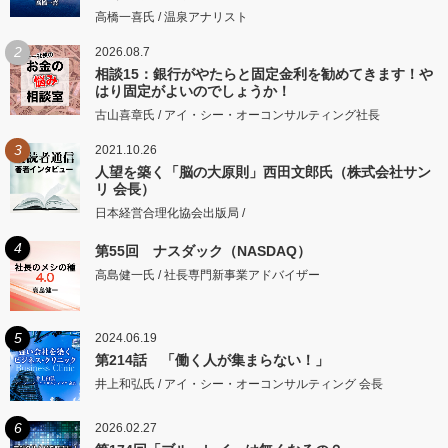
高橋一喜氏 / 温泉アナリスト
2
2026.08.7
相談15：銀行がやたらと固定金利を勧めてきます！や
はり固定がよいのでしょうか！
古山喜章氏 / アイ・シー・オーコンサルティング社長
3
2021.10.26
人望を築く「脳の大原則」西田文郎氏（株式会社サン
リ 会長）
日本経営合理化協会出版局 /
4
第55回 ナスダック（NASDAQ）
高島健一氏 / 社長専門新事業アドバイザー
5
2024.06.19
第214話 「働く人が集まらない！」
井上和弘氏 / アイ・シー・オーコンサルティング 会長
6
2026.02.27