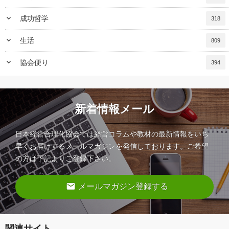
keyboard_arrow_down
成功哲学
318
keyboard_arrow_down
生活
809
keyboard_arrow_down
協会便り
394
新着情報メール
日本経営合理化協会では経営コラムや教材の最新情報をいち
早くお届けするメールマガジンを発信しております。ご希望
の方は下記よりご登録下さい。
email
メールマガジン登録する
関連サイト