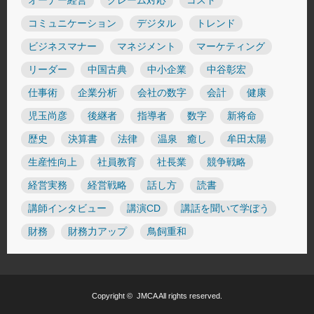
オーナー経営
クレーム対応
コスト
コミュニケーション
デジタル
トレンド
ビジネスマナー
マネジメント
マーケティング
リーダー
中国古典
中小企業
中谷彰宏
仕事術
企業分析
会社の数字
会計
健康
児玉尚彦
後継者
指導者
数字
新将命
歴史
決算書
法律
温泉 癒し
牟田太陽
生産性向上
社員教育
社長業
競争戦略
経営実務
経営戦略
話し方
読書
講師インタビュー
講演CD
講話を聞いて学ぼう
財務
財務力アップ
鳥飼重和
Copyright ©
JMCA
All rights reserved.