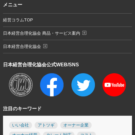
メニュー
経営コラムTOP
exit_to_app
日本経営合理化協会 商品・サービス案内
exit_to_app
日本経営合理化協会
日本経営合理化協会
公式WEB/SNS
注目のキーワード
いい会社
アトツギ
オーナー企業