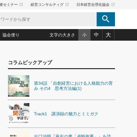
launch
launch
launch
者セミナー
経営コンサルティグ
日本経営合理化協会
search
大
中
協会便り
文字の大きさ
小
5)
況は会社守成の好機(38)
ころ心平の ──社長のための「か・ら・だマネジメント」
「愛読者通信」著者インタビュー(44)
コラムピックアップ
34)
思われる 気配りの達人(127)
人間力の磨き方」(86)
ビジネス見聞録 経営ニュース(100)
タルＡＶを味方に！新・仕事術(180)
0)
り(210)
(92)
え 東洋思想に学ぶ経営学(132)
作間信司の経営無形庵(けいえいむぎょうあん)(166)
第34話 「自創経営における人格能力の育
ー脳の鍛え方(32)
もっとみる
026.08.5
み その4 思考方法編(1)
)
識(57)
指導者たち」(32)
経営セミナー情報局(1)
86回 「言葉狩り」
ンを楽しむ基礎レッスン(12)
ーイング経営入
教育の決め手(203)
略”(30)
繁栄への着眼点 牟田太陽(76)
！社長が読むべき今月の4冊(88)
て」(38)
講話を聞いて学ぼう 実学・耳学・磨く「ミミガク」のすすめ
Track1 講演録の魅力とミミガク
で楽しむ読書術(162)
(7)
ランク上の手紙・メール術(100)
「氣」(30)
ミどこ
00)
スポーツ・ビジネスに学ぶ心理学(98)
出口治明『座右の書「貞観政要」』を読