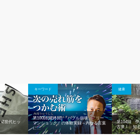
キーワード
健康
第100回(最終回) 「バブル崩壊」「リー
いZ世代ヒッ
第104回 
マンショック」の体験実録～内なる言葉
古泉！ 知
に...