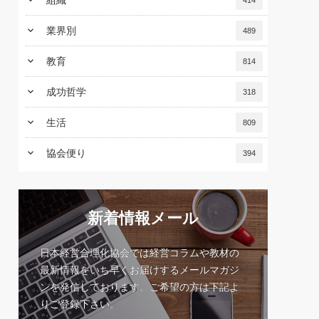
keyboard_arrow_down
組織
414
keyboard_arrow_down
業界別
489
keyboard_arrow_down
教育
814
keyboard_arrow_down
成功哲学
318
keyboard_arrow_down
生活
809
keyboard_arrow_down
協会便り
394
新着情報メール
日本経営合理化協会では経営コラムや教材の
最新情報をいち早くお届けするメールマガジ
ンを発信しております。ご希望の方は下記よ
りご登録下さい。