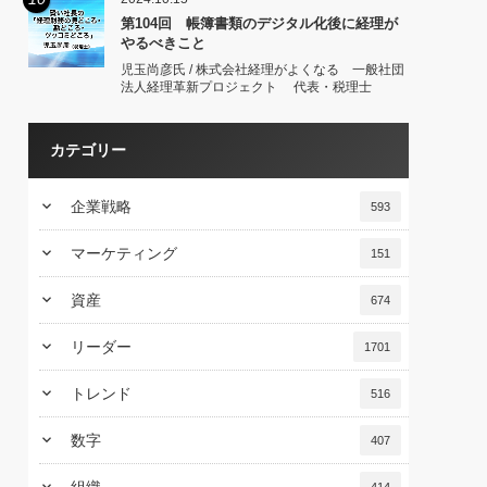
第104回 帳簿書類のデジタル化後に経理が
やるべきこと
児玉尚彦氏 / 株式会社経理がよくなる 一般社団
法人経理革新プロジェクト 代表・税理士
カテゴリー
keyboard_arrow_down
企業戦略
593
keyboard_arrow_down
マーケティング
151
keyboard_arrow_down
資産
674
keyboard_arrow_down
リーダー
1701
keyboard_arrow_down
トレンド
516
keyboard_arrow_down
数字
407