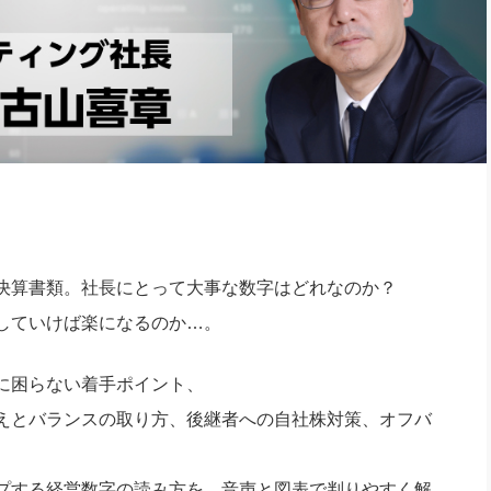
社長のための“全員営業”(30
腕をつくる 人と組織を動かす(200)
銀行交渉はこうしなさい！(12)
高橋一
行動科学マネジメント(5)
の社長のビジョン実現道場(10)
決算書類。社長にとって大事な数字はどれなのか？
していけば楽になるのか…。
に困らない着手ポイント、
えとバランスの取り方、後継者への自社株対策、オフバ
プする経営数字の読み方を、音声と図表で判りやすく解