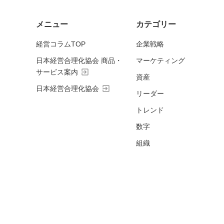
メニュー
カテゴリー
経営コラムTOP
企業戦略
日本経営合理化協会 商品・
マーケティング
exit_to_app
サービス案内
資産
exit_to_app
日本経営合理化協会
リーダー
トレンド
数字
組織