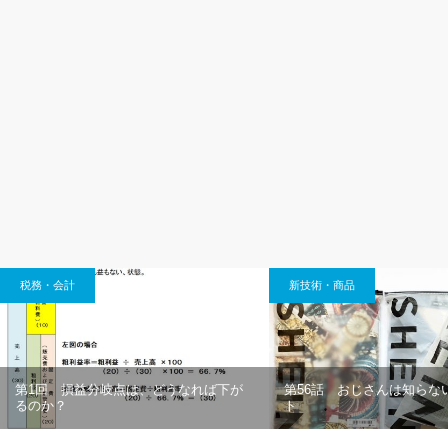
税務・会計
新技術・商品
第1回 損益分岐点は、どうなれば下が
第56話 おじさんは知らな
るのか？
ト