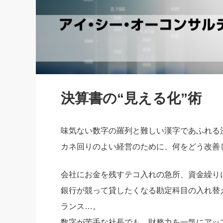
社長の右
酒井英之
決算書の“見える化”術
味気ない数字の羅列と難しい漢字であふれる
カネ回りのよい経営のために、何をどう改善
会社にお金を残すテコ入れの急所、資金繰り
銀行が競って貸したくなる勘定科目の入れ替
ランス…。
数字が苦手な社長でも、財務力を一気にアッ