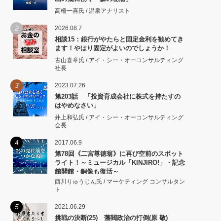
高橋一喜氏 / 温泉アナリスト
2
2026.08.7
相談15：銀行がやたらと固定金利を勧めてき
ます！やはり固定がよいのでしょうか！
古山喜章氏 / アイ・シー・オーコンサルティング
社長
3
2023.07.26
第203話 「投資育成会社に株式を持たすの
はやめなさい」
井上和弘氏 / アイ・シー・オーコンサルティング
会長
4
2017.06.9
第78回《二宮尊徳翁》に再び空前のスポット
ライト！～ミュージカル「KINJIRO!」・記念
館開館・銅像も復活～
西川りゅうじん氏 / マーケティング コンサルタン
ト
5
2021.06.29
挑戦の決断(25) 藩閥政治の打倒(原 敬)