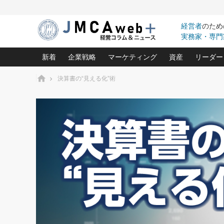
経営者
のため
実務家・専門
新着
企業戦略
マーケティング
資産
リーダー
ホーム
決算書の“見える化”術
中小企業の「１位づくり」戦略(96)
ネット戦略成功の秘訣 圧倒的に儲か
あなたの会社と資
オンリ
利益を最大化する「業務改善」横田尚哉氏(5)
ビジネスを一瞬で制する！一流グロ
どうなる金融業界
ビジネ
る“社長の戦略印象リスクマネジメント
(446)
強い会社を築く ビジネス・クリニック(240)
中国経済の最新動
ロングセラーの玉手箱(9)
ピョー
2026.08.7
2026.08.7
日本レーザー「人を大切にしながら利益を上げ
事業承継の前に
相談15：銀行がやたらと固定金
第153回「内需企業があっと
(3)
大復活＆快進撃！ユニバーサルスタ
きたいコト(12)
指導者た
利を勧めてきます！やはり固定
う間にグローバル成長企業に
は(5)
がよいのでしょうか！
FOOD & LIFE COMPANIES
武器としてのM&A入門(3)
会社と社長のため
朝礼・
最高の自分を表現する 成功イメージ戦
社長のための“儲かる通販”戦略視点(151)
深読み企業分析(1
楠木建の
酒井光雄 成功事例に学ぶ繁栄企業の
継続経営 百話百行(85)
次もあ
野田久美子 香港ビジネス成功法(10)
社長の口