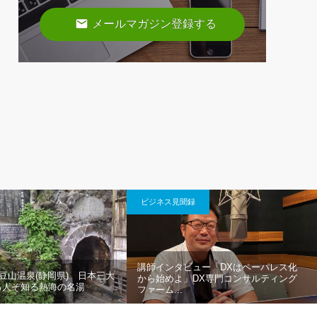
email
メールマガジン登録する
ビジネス見聞録
講師インタビュー「DXはペーパレス化
伊豆山温泉(静岡県) 日本三大
から始めよ」DX専門コンサルティング
る人ぞ知る熱海の名湯
ファーム...