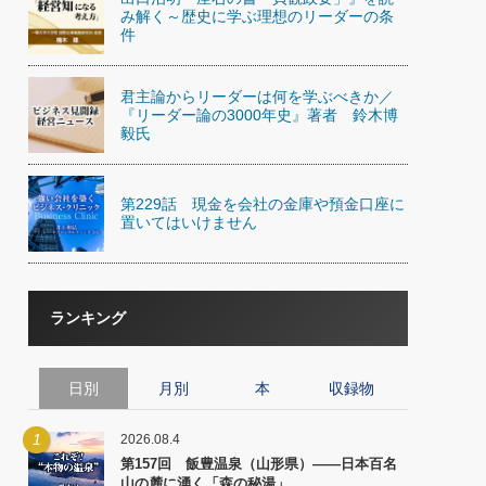
)
み解く～歴史に学ぶ理想のリーダーの条
喜の『これぞ！"本物の温泉"』(157)
件
君主論からリーダーは何を学ぶべきか／
『リーダー論の3000年史』著者 鈴木博
毅氏
第229話 現金を会社の金庫や預金口座に
置いてはいけません
ランキング
日別
月別
本
収録物
1
2026.08.4
第157回 飯豊温泉（山形県）――日本百名
山の麓に湧く「森の秘湯」