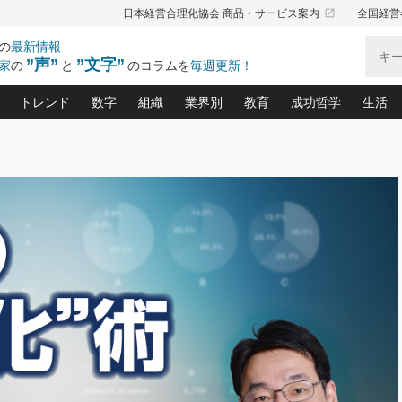
launch
日本経営合理化協会 商品・サービス案内
全国経営
の
最新情報
”声”
”文字”
家
の
と
のコラムを
毎週更新！
トレンド
数字
組織
業界別
教育
成功哲学
生活
る仕組みづくり講座(12)
産を守る一手(171)
ーワンで勝ち残る企業風土づくり(54)
《ニューヨーク発》ビジネスリーダーの先読み: 最新トレンド
オーナー社長の「お金の悩み相談室」(15)
「賃金の誤解」(135)
なぜ、トヨタ式で会社が伸びるのか？(
“出来る”管理職の条件(62)
中国哲学に学ぶ 不
おの
と戦略拠点(9)
(50)
ーバル経営者は知ってい
(39)
スリーダー×次の一手「牟田太陽の社長業ネクスト」
おカネが残る決算書にするために、やっておきたいこと(
中小企業の新たな法律リスク(178)
売れる住宅を創る 100の視点(100)
あなただからお願いしたいと
令和時代の「社長の
”(9)
「社長の繁盛トレンド通信」(90)
デジ
向(204)
会社を守り抜くための緊急対策(100)
職場の生産性を下げるハラスメントの予防策(1
大久保一彦の“流行る”お店の仕組みづく
クレーム対応 実践マニュアル
先人の名句名言の教
トル・F・グジバチの『経営戦略の新常識』(12)
北村森の「今月のヒット商品」(109)
リーダ
2026.08.5
2
る経営」の極意
、決めておきたい、知っておきたい、やってお
強い決算書の会社はココが違う！(36)
賃金決定の定石(68)
柿内幸夫─社長のための現場改善(174
クレーム対応の新知識と新常
渡部昇一の「日本の
い
第109話 伝統的産品を21世紀
第
ジオジャパンの成功要因と
る者かくあるべし(635)
次の売れ筋をつかむ術(102)
ワイ
」
に生かし切る！
損益分岐点を下げる、Ｐ／Ｌ不況時代の新戦略(12)
顧客・社員・社会から支持される「ウェルビ
デキル社員に育てる！ 社員
経営に活かす“十八史
の資産管理講座(95)
会議での「社長の３分間スピーチ」ネタ帳(159)
社長のメシの種 4.0(206)
門」(23)
必読
2026.08.5
新・会計経営と実学(37)
東川鷹年の「中小企業の人育
略(77)
53)
「経営知になる考え方」(57)
眼と耳
朝礼・会議での「社長の３分間
決算書の“見える化”術(12)
業績アップにつながる！ワン
スピーチ」ネタ帳（2026年8月5
ブランド戦略(39)
日号）
なたにお願いしたいと思われる「一流の仕事術」(28)
社長の
賢い社長の「経理財務の見どころ・勘どころ・ツッコ
欧米資産家に学ぶ二世教育(1
ぐせ経営哲学(100)
ろ」(149)
米国