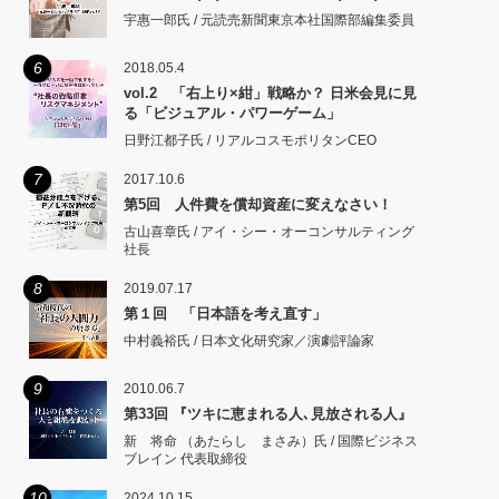
宇惠一郎氏 / 元読売新聞東京本社国際部編集委員
6
2018.05.4
vol.2 「右上り×紺」戦略か？ 日米会見に見
る「ビジュアル・パワーゲーム」
日野江都子氏 / リアルコスモポリタンCEO
7
2017.10.6
第5回 人件費を償却資産に変えなさい！
古山喜章氏 / アイ・シー・オーコンサルティング
社長
8
2019.07.17
第１回 「日本語を考え直す」
中村義裕氏 / 日本文化研究家／演劇評論家
9
2010.06.7
第33回 『ツキに恵まれる人､見放される人』
新 将命 （あたらし まさみ）氏 / 国際ビジネス
ブレイン 代表取締役
10
2024.10.15