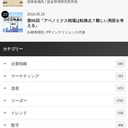
弥富拓海氏 / 賃金管理研究所所長
10
2016.05.20
第86回「アベノミクス相場は転換点？難しい局面を考
える」
白根寿晴氏 / FPインテリジェンス代表
カテゴリー
keyboard_arrow_down
企業戦略
593
keyboard_arrow_down
マーケティング
151
keyboard_arrow_down
資産
673
keyboard_arrow_down
リーダー
1701
keyboard_arrow_down
トレンド
516
keyboard_arrow_down
数字
406