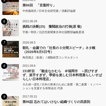
5
2026.08.5
第86回 「言葉狩り」
中村義裕氏 / 日本文化研究家／演劇評論家
6
2021.06.29
挑戦の決断(25) 藩閥政治の打倒(原 敬)
宇惠一郎氏 / 元読売新聞東京本社国際部編集委員
7
2026.08.5
朝礼・会議での「社長の３分間スピーチ」ネタ帳
（2026年8月5日号）
角田識之（臥龍） / 感動経営コンサルタント
8
2021.09.8
151軒目 「馳走なかむら ＠福岡市 ～詫びすぎ
ず、派手すぎず。季節を楽しむ日本料理屋らしいすば
らしい日本料理店」
大久保一彦氏 / 日本の将来のために創業・第二創業・イノベー
ションを支援する有限会社 代表
9
2017.05.31
第96話 忘れてはいけない組織づくりの四原則