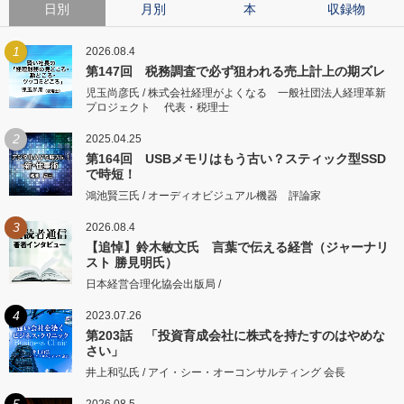
日別
月別
本
収録物
1
2026.08.4
第147回 税務調査で必ず狙われる売上計上の期ズレ
児玉尚彦氏 / 株式会社経理がよくなる 一般社団法人経理革新
プロジェクト 代表・税理士
2
2025.04.25
第164回 USBメモリはもう古い？スティック型SSD
で時短！
鴻池賢三氏 / オーディオビジュアル機器 評論家
3
2026.08.4
【追悼】鈴木敏文氏 言葉で伝える経営（ジャーナリ
スト 勝見明氏）
日本経営合理化協会出版局 /
4
2023.07.26
第203話 「投資育成会社に株式を持たすのはやめな
さい」
井上和弘氏 / アイ・シー・オーコンサルティング 会長