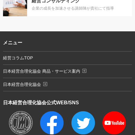
経営コンサルティング
企業の成長を加速させる講師陣が貴社にて指導
メニュー
経営コラムTOP
exit_to_app
日本経営合理化協会 商品・サービス案内
exit_to_app
日本経営合理化協会
日本経営合理化協会
公式WEB/SNS