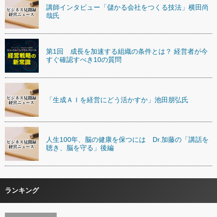
講師インタビュー「儲かる会社をつくる技法」横田尚
哉氏
第1回 成長を加速する組織の条件とは？ 経営者が今
すぐ確認すべき10の質問
「生成ＡＩを経営にどう活かすか」池田朋弘氏
人生100年、脳の健康を保つには Dr.加藤の「講話を
聴き、脳を守る」後編
ランキング