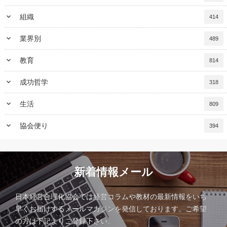
keyboard_arrow_down
組織
414
keyboard_arrow_down
業界別
489
keyboard_arrow_down
教育
814
keyboard_arrow_down
成功哲学
318
keyboard_arrow_down
生活
809
keyboard_arrow_down
協会便り
394
新着情報メール
日本経営合理化協会では経営コラムや教材の最新情報をいち
早くお届けするメールマガジンを発信しております。ご希望
の方は下記よりご登録下さい。