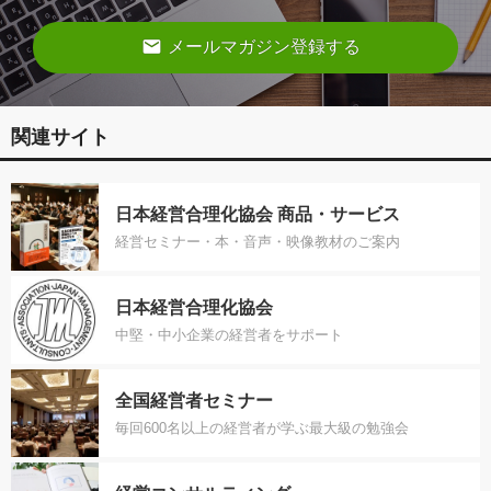
email
メールマガジン登録する
関連サイト
日本経営合理化協会 商品・サービス
経営セミナー・本・音声・映像教材のご案内
日本経営合理化協会
中堅・中小企業の経営者をサポート
全国経営者セミナー
毎回600名以上の経営者が学ぶ最大級の勉強会