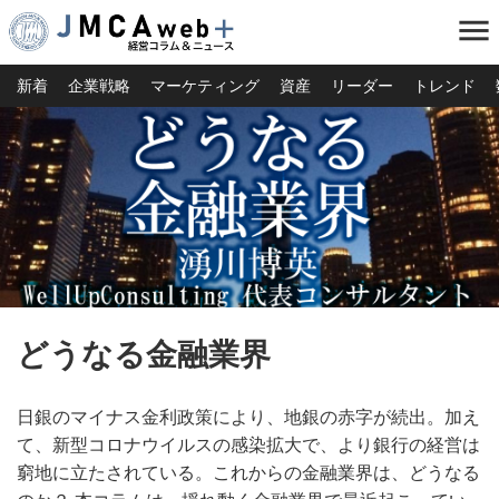
menu
新着
企業戦略
マーケティング
資産
リーダー
トレンド
どうなる金融業界
日銀のマイナス金利政策により、地銀の赤字が続出。加え
て、新型コロナウイルスの感染拡大で、より銀行の経営は
窮地に立たされている。これからの金融業界は、どうなる