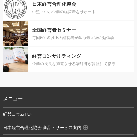
日本経営合理化協会
中堅・中小企業の経営者をサポート
全国経営者セミナー
毎回600名以上の経営者が学ぶ最大級の勉強会
経営コンサルティング
企業の成長を加速させる講師陣が貴社にて指導
メニュー
経営コラムTOP
exit_to_app
日本経営合理化協会 商品・サービス案内