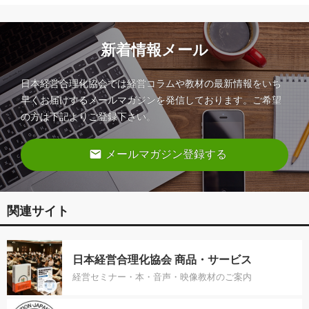
新着情報メール
日本経営合理化協会では経営コラムや教材の最新情報をいち
早くお届けするメールマガジンを発信しております。ご希望
の方は下記よりご登録下さい。
email
メールマガジン登録する
関連サイト
日本経営合理化協会 商品・サービス
経営セミナー・本・音声・映像教材のご案内