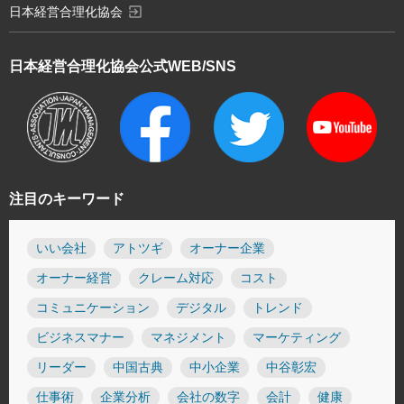
exit_to_app
日本経営合理化協会
日本経営合理化協会
公式WEB/SNS
注目のキーワード
いい会社
アトツギ
オーナー企業
オーナー経営
クレーム対応
コスト
コミュニケーション
デジタル
トレンド
ビジネスマナー
マネジメント
マーケティング
リーダー
中国古典
中小企業
中谷彰宏
仕事術
企業分析
会社の数字
会計
健康