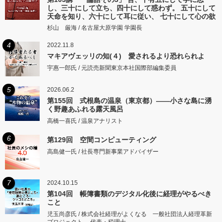
し、三十にして立ち、四十にして惑わず。 五十にして
天命を知り、六十にして耳に従い、 七十にして心の欲
するところに従いて矩をこえず。
杉山 厳海 / 名古屋大原学園 学園長
4
2022.11.8
マキアヴェッリの知(４) 愛されるより恐れられよ
宇惠一郎氏 / 元読売新聞東京本社国際部編集委員
5
2026.06.2
第155回 式根島の温泉（東京都）――小さな島に湧
く野趣あふれる露天風呂
高橋一喜氏 / 温泉アナリスト
6
第129回 空間コンピューティング
高島健一氏 / 社長専門新事業アドバイザー
7
2024.10.15
第104回 帳簿書類のデジタル化後に経理がやるべき
こと
児玉尚彦氏 / 株式会社経理がよくなる 一般社団法人経理革新