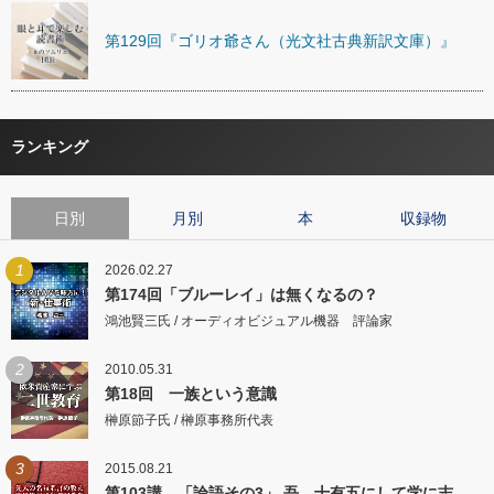
第129回『ゴリオ爺さん（光文社古典新訳文庫）』
ランキング
日別
月別
本
収録物
1
2026.02.27
第174回「ブルーレイ」は無くなるの？
鴻池賢三氏 / オーディオビジュアル機器 評論家
2
2010.05.31
第18回 一族という意識
榊原節子氏 / 榊原事務所代表
3
2015.08.21
第103講 「論語その3」 吾、十有五にして学に志