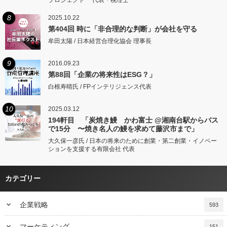
プロジェクト 代表・税理士
8
2025.10.22
第404回 時に「非合理的な判断」が会社を守る
牟田太陽 / 日本経営合理化協会 理事長
9
2016.09.23
第88回「企業の将来性はESG？」
白根寿晴氏 / FPインテリジェンス代表
10
2025.03.12
194軒目 「炭焼き鰻 かわ富士 @湘南台駅からバス
で15分 〜焼き名人の鰻を求めて藤沢市まで」
大久保一彦氏 / 日本の将来のために創業・第二創業・イノベー
ションを支援する有限会社 代表
カテゴリー
keyboard_arrow_down
企業戦略
593
keyboard_arrow_down
マーケティング
151