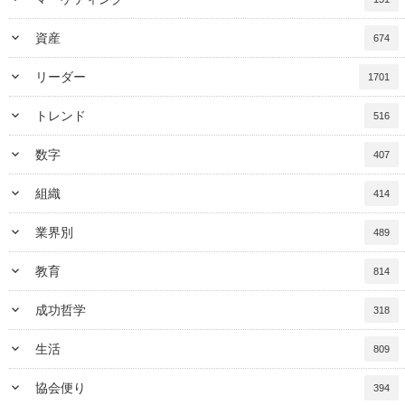
keyboard_arrow_down
資産
674
keyboard_arrow_down
リーダー
1701
keyboard_arrow_down
トレンド
516
keyboard_arrow_down
数字
407
keyboard_arrow_down
組織
414
keyboard_arrow_down
業界別
489
keyboard_arrow_down
教育
814
keyboard_arrow_down
成功哲学
318
keyboard_arrow_down
生活
809
keyboard_arrow_down
協会便り
394