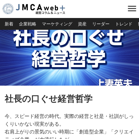
menu
新着
企業戦略
マーケティング
資産
リーダー
トレンド
社長の口ぐせ経営哲学
今、スピード経営の時代。実際の経営と社是・社訓がしっ
くりいかない現実がある。
右肩上がりの景気のいい時期に「創造型企業」「クリエイ