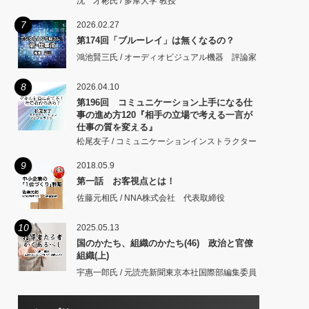
沈 才彬氏 / 多摩大学 教授
7
2026.02.27
第174回「ブルーレイ」は無くなるの？
鴻池賢三氏 / オーディオビジュアル機器 評論家
8
2026.04.10
第196回 コミュニケーション上手になる仕
事の進め方120『相手の立場で考える一言が
仕事の質を変える』
松尾友子 / コミュニケーションインストラクター
9
2018.05.9
第一話 お客視点とは！
佐藤元相氏 / NNA株式会社 代表取締役
10
2025.05.13
国のかたち、組織のかたち(46) 政治と官僚
組織(上)
宇惠一郎氏 / 元読売新聞東京本社国際部編集委員