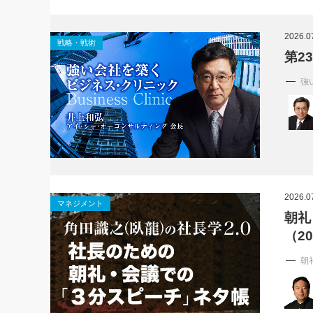
2026.0
戦略・戦術
第2
強
2026.0
マネジメント
朝礼
（2
朝