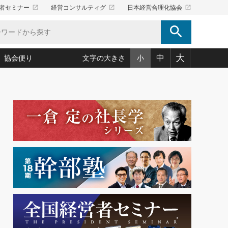
launch
launch
launch
者セミナー
経営コンサルティグ
日本経営合理化協会
search
大
中
協会便り
文字の大きさ
小
5)
況は会社守成の好機(38)
ころ心平の ──社長のための「か・ら・だマネジメント」
「愛読者通信」著者インタビュー(44)
34)
思われる 気配りの達人(127)
人間力の磨き方」(86)
ビジネス見聞録 経営ニュース(100)
タルＡＶを味方に！新・仕事術(180)
0)
り(210)
(92)
え 東洋思想に学ぶ経営学(132)
作間信司の経営無形庵(けいえいむぎょうあん)(166)
ー脳の鍛え方(32)
もっとみる
026.08.4
)
識(57)
指導者たち」(32)
経営セミナー情報局(1)
【追悼】鈴木敏文氏 言葉で伝
ンを楽しむ基礎レッスン(12)
える経営（ジャーナリスト 勝
ーイング経営入
教育の決め手(203)
略”(30)
繁栄への着眼点 牟田太陽(76)
見明氏）
！社長が読むべき今月の4冊(88)
て」(38)
講話を聞いて学ぼう 実学・耳学・磨く「ミミガク」のすすめ
で楽しむ読書術(162)
(7)
ランク上の手紙・メール術(100)
「氣」(30)
ミどこ
00)
スポーツ・ビジネスに学ぶ心理学(98)