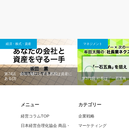
経済・株式・資産
マネジメント
第74話 会社が破たんする原因は資産に
ある(3)
第371回 社長は「一石五鳥
メニュー
カテゴリー
経営コラムTOP
企業戦略
日本経営合理化協会 商品・
マーケティング