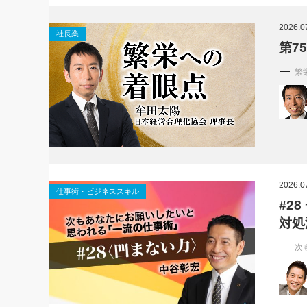
社長の右
2026.0
社長業
酒井英之
第7
繁
2026.0
仕事術・ビジネススキル
#2
対処
次