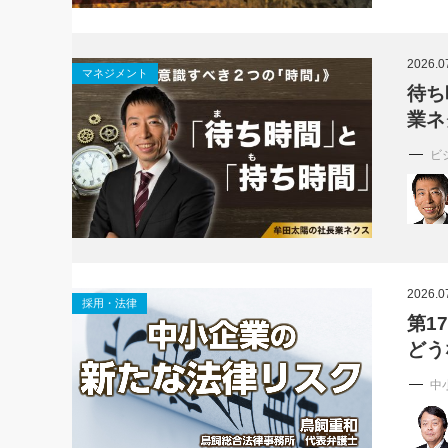
2026.0
マネジメント
待ち
業ネ
ビ
2026.0
採用・法律
第1
どう
中