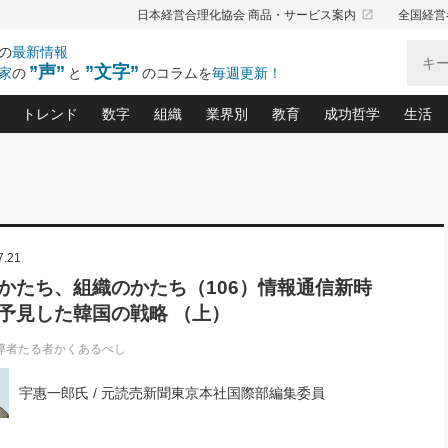
launch
日本経営合理化協会 商品・サービス案内
全国経営
の
最新情報
”声”
”文字”
家
の
と
のコラムを
毎週更新！
トレンド
数字
組織
業界別
教育
成功哲学
生活
る仕組みづくり講座(12)
産を守る一手(171)
ーワンで勝ち残る企業風土づくり(54)
《ニューヨーク発》ビジネスリーダーの先読み: 最新トレンド
オーナー社長の「お金の悩み相談室」(14)
「賃金の誤解」(135)
なぜ、トヨタ式で会社が伸びるのか？(
“出来る”管理職の条件(62)
中国哲学に学ぶ 不
おの
と戦略拠点(9)
(50)
ーバル経営者は知ってい
(39)
スリーダー×次の一手「牟田太陽の社長業ネクスト」
おカネが残る決算書にするために、やっておきたいこと(
中小企業の新たな法律リスク(178)
売れる住宅を創る 100の視点(100)
あなただからお願いしたいと
令和時代の「社長の
”(9)
「社長の繁盛トレンド通信」(90)
デジ
7.21
向(204)
会社を守り抜くための緊急対策(100)
職場の生産性を下げるハラスメントの予防策(1
大久保一彦の“流行る”お店の仕組みづく
クレーム対応 実践マニュアル
先人の名句名言の教
トル・F・グジバチの『経営戦略の新常識』(12)
北村森の「今月のヒット商品」(109)
リーダ
2026.08.5
2026.08.5
2
かたち、組織のかたち（106）情報通信新時
る経営」の極意
、決めておきたい、知っておきたい、やってお
強い決算書の会社はココが違う！(36)
賃金決定の定石(68)
柿内幸夫─社長のための現場改善(174
クレーム対応の新知識と新常
渡部昇一の「日本の
紀
第86回 「言葉狩り」
社長は「能力」の前に「資質」
予見した韓国の戦略 （上）
ジオジャパンの成功要因と
る者かくあるべし(635)
次の売れ筋をつかむ術(102)
ワイ
が大事／社長業ネクスト #445
損益分岐点を下げる、Ｐ／Ｌ不況時代の新戦略(12)
顧客・社員・社会から支持される「ウェルビ
デキル社員に育てる！ 社員
経営に活かす“十八史
の資産管理講座(95)
会議での「社長の３分間スピーチ」ネタ帳(159)
社長のメシの種 4.0(206)
門」(23)
必読
導者たる者かくあるべし
新・会計経営と実学(37)
東川鷹年の「中小企業の人育
略(77)
52)
「経営知になる考え方」(57)
眼と耳
宇惠一郎氏 / 元読売新聞東京本社国際部編集委員
決算書の“見える化”術(12)
業績アップにつながる！ワン
ブランド戦略(39)
なたにお願いしたいと思われる「一流の仕事術」(28)
社長の
賢い社長の「経理財務の見どころ・勘どころ・ツッコ
欧米資産家に学ぶ二世教育(1
ぐせ経営哲学(100)
ろ」(149)
米国