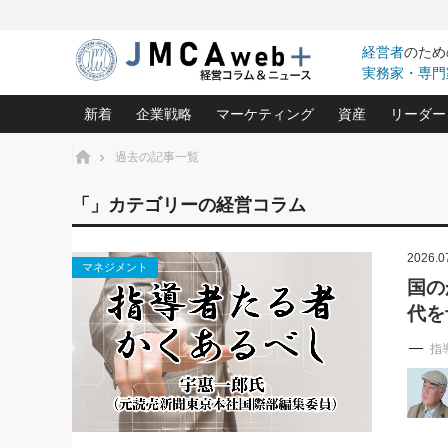
経営者
のため
実務家・専門
新着
企業戦略
マーケティング
資産
リーダー
ホーム
過去の記事一覧
中小企業の「１位づくり」戦略(96)
ネット戦略成功の秘訣 圧倒的に儲か
あなたの会社と資
オンリ
「」カテゴリーの経営コラム
利益を最大化する「業務改善」横田尚哉氏(5)
ビジネスを一瞬で制する！一流グロ
どうなる金融業界
ビジネ
る“社長の戦略印象リスクマネジメント
(446)
2026.0
強い会社を築く ビジネス・クリニック(240)
中国経済の最新動
マネジメント
ロングセラーの玉手箱(9)
ピョー
2026.08.5
国の
日本レーザー「人を大切にしながら利益を上げ
事業承継の前に
第109話 伝統的産品を21世
代を
(3)
大復活＆快進撃！ユニバーサルスタ
きたいコト(12)
指導者た
に生かし切る！
は(5)
武器としてのM&A入門(3)
会社と社長のため
朝礼・
指
2026.08.5
最高の自分を表現する 成功イメージ戦
社長のための“儲かる通販”戦略視点(151)
深読み企業分析(1
楠木建の
朝礼・会議での「社長の３分間
スピーチ」ネタ帳（2026年8月5
酒井光雄 成功事例に学ぶ繁栄企業の
日号）
継続経営 百話百行(85)
次もあ
野田久美子 香港ビジネス成功法(10)
社長の口