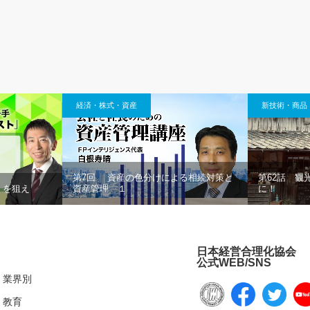
経済・株式・資産
新技術・商品
第7回 資産の色分けによる相続対策と
第62話 観
」を狙え
資産管理 １
に！
日本経営合理化協会
公式WEB/SNS
業界別
教育