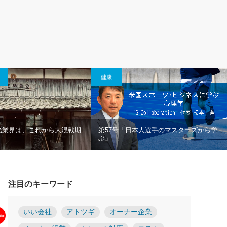
健康
光業界は、これから大混戦期
第57号「日本人選手のマスターズから学
ぶ」
注目のキーワード
いい会社
アトツギ
オーナー企業