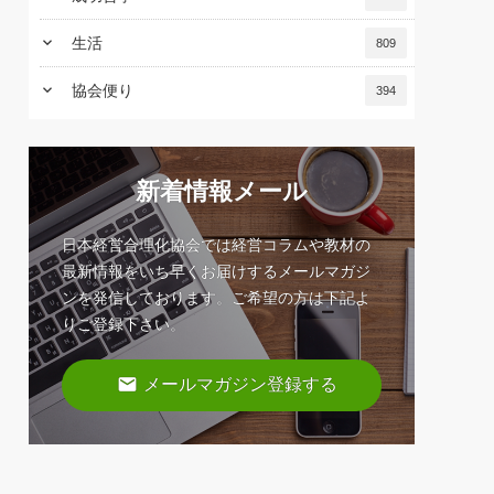
keyboard_arrow_down
生活
809
keyboard_arrow_down
協会便り
394
新着情報メール
日本経営合理化協会では経営コラムや教材の
最新情報をいち早くお届けするメールマガジ
ンを発信しております。ご希望の方は下記よ
りご登録下さい。
email
メールマガジン登録する