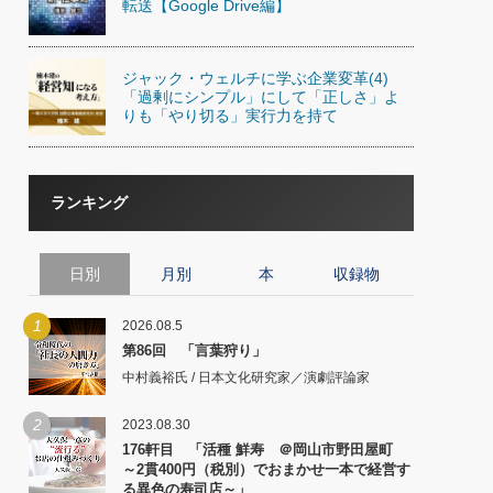
転送【Google Drive編】
ジャック・ウェルチに学ぶ企業変革(4)
「過剰にシンプル」にして「正しさ」よ
りも「やり切る」実行力を持て
ランキング
日別
月別
本
収録物
1
2026.08.5
第86回 「言葉狩り」
中村義裕氏 / 日本文化研究家／演劇評論家
2
2023.08.30
176軒目 「活種 鮮寿 ＠岡山市野田屋町
～2貫400円（税別）でおまかせ一本で経営す
る異色の寿司店～」