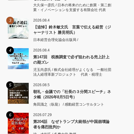
大久保一彦氏 / 日本の将来のために創業・第二創
業・イノベーションを支援する有限会社 代表
3
2026.08.4
【追悼】鈴木敏文氏 言葉で伝える経営（ジ
ャーナリスト 勝見明氏）
日本経営合理化協会出版局 /
4
2026.08.4
第147回 税務調査で必ず狙われる売上計上
の期ズレ
児玉尚彦氏 / 株式会社経理がよくなる 一般社団
法人経理革新プロジェクト 代表・税理士
5
2026.08.5
朝礼・会議での「社長の３分間スピーチ」ネ
タ帳（2026年8月5日号）
角田識之（臥龍） / 感動経営コンサルタント
6
2026.07.29
第204話 なぜトランプ大統領が中国崩壊論
者を痛烈批判か