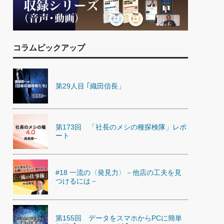
)
喜の『これぞ！"本物の温泉"』(157)
コラムピックアップ
第29人目 ｢織田信長」
第173回 「社長のメシの種探検隊」レポ
ート
#18 一流の〈発見力〉－他店の工夫を見
つけるには－
第155回 データをスマホからPCに簡単