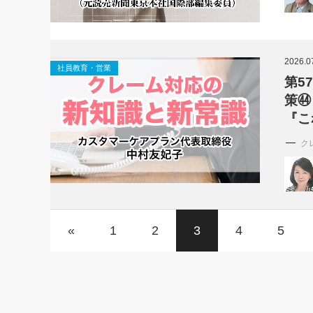
2026.0
社員教育・営業
第5
策㊹
『こ
ク
«
1
2
3
4
5