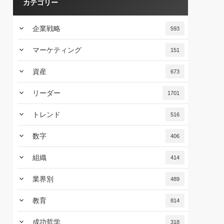
カテゴリー
keyboard_arrow_down
企業戦略
593
keyboard_arrow_down
マーケティング
151
keyboard_arrow_down
資産
673
keyboard_arrow_down
リーダー
1701
keyboard_arrow_down
トレンド
516
keyboard_arrow_down
数字
406
keyboard_arrow_down
組織
414
keyboard_arrow_down
業界別
489
keyboard_arrow_down
教育
814
keyboard_arrow_down
成功哲学
318