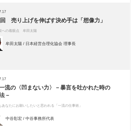
社長のための“全員営業”(30
腕をつくる 人と組織を動かす(200)
銀行交渉はこうしなさい！(12)
高橋一
7.17
行動科学マネジメント(5)
の社長のビジョン実現道場(10)
5回 売り上げを伸ばす決め手は「想像力」
栄への着眼点 牟田太陽
牟田太陽 / 日本経営合理化協会 理事長
7.17
8 一流の〈凹まない力〉－暴言を吐かれた時の
法－
もあなたにお願いしたいと思われる「一流の仕事術」
中谷彰宏 / 中谷事務所代表