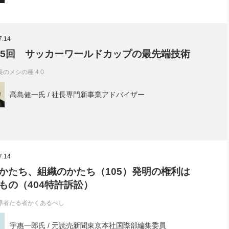
7.14
05回 サッカーワールドカップの最先端技術
長のメシの種 4.0
高島健一氏 / 社長専門新事業アドバイザー
7.14
かたち、組織のかたち（105）発明の権利は
もの（404特許訴訟）
導者たる者かくあるべし
宇惠一郎氏 / 元読売新聞東京本社国際部編集委員