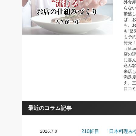
外食
らな
繁盛
ば、
も、
も“繁
も予
発売！
→http
店の
に喜
込み
来店
満足
え、
口コ
最近のコラム記事
2026.7.8
210軒目 「日本料理