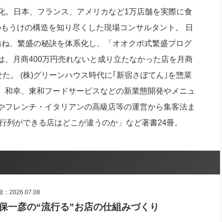
社長のための“全員営業”(30
体系化。日本、フランス、アメリカなど1万店舗を実際に食
腕をつくる 人と組織を動かす(200)
銀行交渉はこうしなさい！(12)
高橋一
行動科学マネジメント(5)
のもうけの構造を知り尽くした現場コンサルタント。 日
の社長のビジョン実現道場(10)
訪ね、繁盛の秘訣を体系化し、「オオクボ式繁盛プログ
は、月商400万円売れないと成り立たなかった店を月商
た。 (株)グリーンハウス時代に｢新宿さぼてん｣を惣菜
、和幸、東和フードサービスなどの新業態開発やメニュ
やフレンチ・イタリアンの高級店等の運営から集客法ま
行列ができる店はどこが違うのか」など著書24冊。
2026.07.08
保一彦の“流行る”お店の仕組みづくり