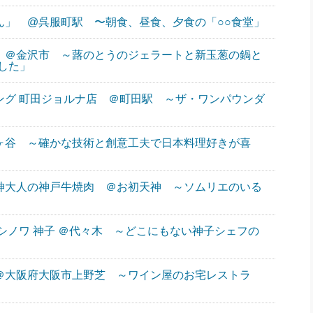
わん」 @呉服町駅 〜朝食、昼食、夕食の「○○食堂」
ら ＠金沢市 ～蕗のとうのジェラートと新玉葱の鍋と
した」
キング 町田ジョルナ店 ＠町田駅 ～ザ・ワンパウンダ
」
市ヶ谷 ～確かな技術と創意工夫で日本料理好きが喜
天神大人の神戸牛焼肉 ＠お初天神 ～ソムリエのいる
 シノワ 神子 ＠代々木 ～どこにもない神子シェフの
 ＠大阪府大阪市上野芝 ～ワイン屋のお宅レストラ