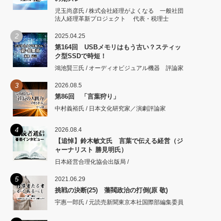
児玉尚彦氏 / 株式会社経理がよくなる 一般社団
法人経理革新プロジェクト 代表・税理士
2
2025.04.25
第164回 USBメモリはもう古い？スティッ
ク型SSDで時短！
鴻池賢三氏 / オーディオビジュアル機器 評論家
3
2026.08.5
第86回 「言葉狩り」
中村義裕氏 / 日本文化研究家／演劇評論家
4
2026.08.4
【追悼】鈴木敏文氏 言葉で伝える経営（ジ
ャーナリスト 勝見明氏）
日本経営合理化協会出版局 /
5
2021.06.29
挑戦の決断(25) 藩閥政治の打倒(原 敬)
宇惠一郎氏 / 元読売新聞東京本社国際部編集委員