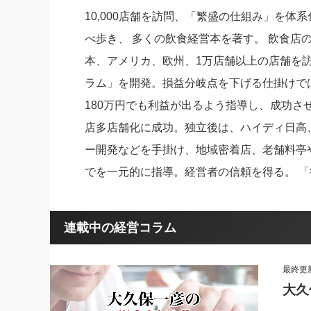
10,000店舗を訪問、「繁盛の仕組み」を
社長の右
べ歩き、 多くの飲食経営本を著す。 飲食店
酒井英之
本、アメリカ、欧州、1万店舗以上の店舗を
ラム」を開発。損益分岐点を下げる仕掛けで
180万円でも利益が出るよう指導し、成功させ
店多店舗化に成功。独立後は、ハイディ日高
ー開発などを手掛け、地域密着店、老舗料亭
でを一元的に指導。経営者の信頼を得る。 「
連載中の経営コラム
最終更新：
大久