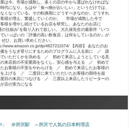
産業は今、市場が成熟し、多くの店の中から選ばれなければな
い時代になり、もはや「食べ物がおいしい」というだけでは、
しなくなっている。その転換期にどうすべきなのか。どうすれ
お客様が増え、繁盛していくのか。 市場が成熟した今で
お客様を増やし続けているお店を研究し、あなたのお店に
盛の仕組み”を取り入れて欲しい。 大久保先生の最新作『いつ
約でいっぱいの「評価の高い飲食店」は何をしているのか』が
 ぜひ、お買い求めください。
s://www.amazon.co.jp/dp/4827211574/ 【内容】 あなたのお
評価をうなぎ登りにするためのプログラムに入る前に ／ 誰
んでいただくかを決める ／ 初めて来店しようとしている見
客の来店前の不安要因をなくし、安心感を与える ／ 初めて
したお客様の不安をやわらげる ／ 初めて来店したお客様の
度を上げる ／ 二度目に来ていただいたお客様の期待を超
三度目の来店につなげる ／ 三度以上来店したリピーターの
ミが店の実力になる
みや」 ＠所沢駅 ～所沢で人気の日本料理店