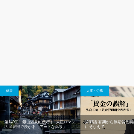
健康
人事・労務
第140回 銀山温泉(山形県) 大正ロマン
第93話 有期から無期労働
の温泉街で浸かる「アートな温泉」
にそなえて