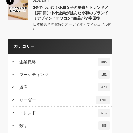
10
2020.05.1
3分でつかむ！令和女子の消費とトレンド／
【第1回】中小企業が挑んだ令和のブランド
リデザイン “オワコン”商品がＶ字回復
日本経営合理化協会オーディオ・ヴィジュアル局
/
カテゴリー
keyboard_arrow_down
企業戦略
593
keyboard_arrow_down
マーケティング
151
keyboard_arrow_down
資産
673
keyboard_arrow_down
リーダー
1701
keyboard_arrow_down
トレンド
516
keyboard_arrow_down
数字
406