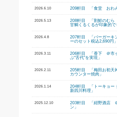
2026.6.10
209軒目 「食堂 お
2026.5.13
208軒目 「割鮮のむ
甘鯛くるくるが印象的で
2026.4.8
207軒目 「バーガー
ーのセット税込2,690円
2026.3.11
206軒目 「香下 ＠
ぶ“舌代”を実現」
2026.2.11
205軒目 「梅田お初
カウンター焼肉」
2026.1.14
204軒目 「トーキョー
新四川料理」
2025.12.10
203軒目 「紺野酒店
ン」