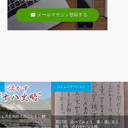
email
メールマガジン登録する
コミュニケーション
あぁ大丈夫かくのごとく」劉
第17回 比べてみよう 重く感じる１
枚 VS さわやかな１枚