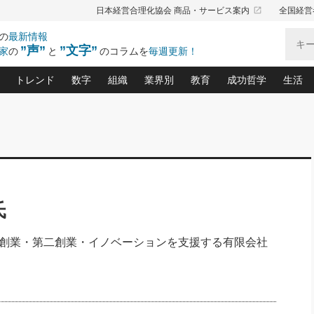
launch
日本経営合理化協会 商品・サービス案内
全国経営
の
最新情報
”声”
”文字”
家
の
と
のコラムを
毎週更新！
トレンド
数字
組織
業界別
教育
成功哲学
生活
る仕組みづくり講座(12)
産を守る一手(171)
ーワンで勝ち残る企業風土づくり(54)
《ニューヨーク発》ビジネスリーダーの先読み: 最新トレンド
オーナー社長の「お金の悩み相談室」(14)
「賃金の誤解」(135)
なぜ、トヨタ式で会社が伸びるのか？(
“出来る”管理職の条件(62)
中国哲学に学ぶ 不
おの
と戦略拠点(9)
(50)
ーバル経営者は知ってい
(39)
スリーダー×次の一手「牟田太陽の社長業ネクスト」
おカネが残る決算書にするために、やっておきたいこと(
中小企業の新たな法律リスク(178)
売れる住宅を創る 100の視点(100)
あなただからお願いしたいと
令和時代の「社長の
”(9)
「社長の繁盛トレンド通信」(90)
デジ
向(204)
会社を守り抜くための緊急対策(100)
職場の生産性を下げるハラスメントの予防策(1
大久保一彦の“流行る”お店の仕組みづく
クレーム対応 実践マニュアル
先人の名句名言の教
トル・F・グジバチの『経営戦略の新常識』(12)
北村森の「今月のヒット商品」(109)
リーダ
2026.08.5
2026.08.5
2
氏
る経営」の極意
、決めておきたい、知っておきたい、やってお
強い決算書の会社はココが違う！(36)
賃金決定の定石(68)
柿内幸夫─社長のための現場改善(174
クレーム対応の新知識と新常
渡部昇一の「日本の
紀
第86回 「言葉狩り」
社長は「能力」の前に「資質」
ジオジャパンの成功要因と
る者かくあるべし(635)
次の売れ筋をつかむ術(102)
ワイ
が大事／社長業ネクスト #445
損益分岐点を下げる、Ｐ／Ｌ不況時代の新戦略(12)
顧客・社員・社会から支持される「ウェルビ
デキル社員に育てる！ 社員
経営に活かす“十八史
創業・第二創業・イノベーションを支援する有限会社
の資産管理講座(95)
会議での「社長の３分間スピーチ」ネタ帳(159)
社長のメシの種 4.0(206)
門」(23)
必読
新・会計経営と実学(37)
東川鷹年の「中小企業の人育
略(77)
52)
「経営知になる考え方」(57)
眼と耳
決算書の“見える化”術(12)
業績アップにつながる！ワン
ブランド戦略(39)
なたにお願いしたいと思われる「一流の仕事術」(28)
社長の
賢い社長の「経理財務の見どころ・勘どころ・ツッコ
欧米資産家に学ぶ二世教育(1
ぐせ経営哲学(100)
ろ」(149)
米国