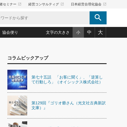
launch
launch
launch
者セミナー
経営コンサルティグ
日本経営合理化協会
search
大
中
協会便り
文字の大きさ
小
5)
況は会社守成の好機(38)
ころ心平の ──社長のための「か・ら・だマネジメント」
「愛読者通信」著者インタビュー(44)
コラムピックアップ
34)
思われる 気配りの達人(127)
人間力の磨き方」(86)
ビジネス見聞録 経営ニュース(100)
タルＡＶを味方に！新・仕事術(180)
0)
り(210)
(92)
え 東洋思想に学ぶ経営学(132)
作間信司の経営無形庵(けいえいむぎょうあん)(166)
第七十五話 「お客に聞く」、「逆算し
ー脳の鍛え方(32)
もっとみる
026.08.4
て行動しろ」（オイシックス株式会社）
)
識(57)
指導者たち」(32)
経営セミナー情報局(1)
【追悼】鈴木敏文氏 言葉で伝
ンを楽しむ基礎レッスン(12)
える経営（ジャーナリスト 勝
ーイング経営入
教育の決め手(203)
略”(30)
繁栄への着眼点 牟田太陽(76)
見明氏）
！社長が読むべき今月の4冊(88)
て」(38)
講話を聞いて学ぼう 実学・耳学・磨く「ミミガク」のすすめ
第129回『ゴリオ爺さん（光文社古典新訳
で楽しむ読書術(162)
(7)
文庫）』
ランク上の手紙・メール術(100)
「氣」(30)
ミどこ
00)
スポーツ・ビジネスに学ぶ心理学(98)