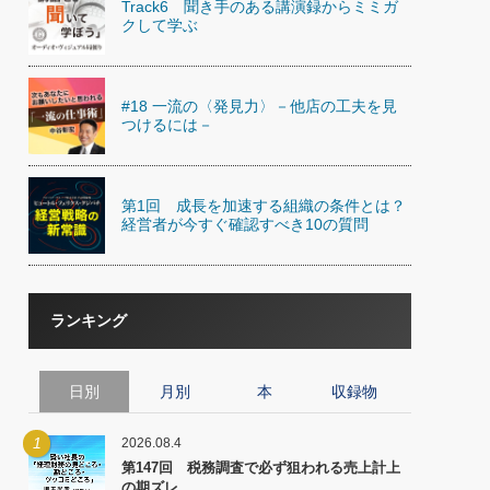
Track6 聞き手のある講演録からミミガ
)
クして学ぶ
喜の『これぞ！"本物の温泉"』(157)
#18 一流の〈発見力〉－他店の工夫を見
つけるには－
第1回 成長を加速する組織の条件とは？
経営者が今すぐ確認すべき10の質問
ランキング
日別
月別
本
収録物
1
2026.08.4
第147回 税務調査で必ず狙われる売上計上
の期ズレ