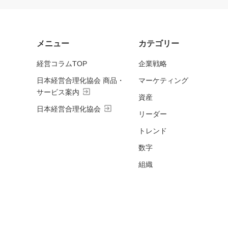
メニュー
カテゴリー
経営コラムTOP
企業戦略
日本経営合理化協会 商品・
マーケティング
exit_to_app
サービス案内
資産
exit_to_app
日本経営合理化協会
リーダー
トレンド
数字
組織