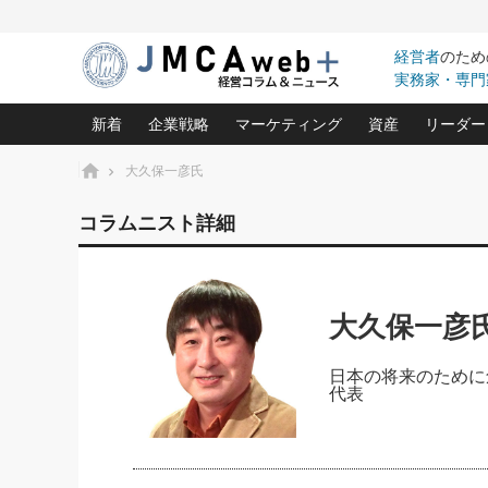
経営者
のため
実務家・専門
新着
企業戦略
マーケティング
資産
リーダー
ホーム
大久保一彦氏
中小企業の「１位づくり」戦略(96)
ネット戦略成功の秘訣 圧倒的に儲か
あなたの会社と資
オンリ
コラムニスト詳細
利益を最大化する「業務改善」横田尚哉氏(5)
ビジネスを一瞬で制する！一流グロ
どうなる金融業界
ビジネ
る“社長の戦略印象リスクマネジメント
(446)
強い会社を築く ビジネス・クリニック(240)
中国経済の最新動
ロングセラーの玉手箱(9)
ピョー
2026.08.5
大久保一彦
日本レーザー「人を大切にしながら利益を上げ
事業承継の前に
第109話 伝統的産品を21世
(3)
大復活＆快進撃！ユニバーサルスタ
きたいコト(12)
指導者た
に生かし切る！
は(5)
日本の将来のために
武器としてのM&A入門(3)
会社と社長のため
朝礼・
2026.08.5
代表
最高の自分を表現する 成功イメージ戦
社長のための“儲かる通販”戦略視点(151)
深読み企業分析(1
楠木建の
朝礼・会議での「社長の３分間
スピーチ」ネタ帳（2026年8月5
酒井光雄 成功事例に学ぶ繁栄企業の
日号）
継続経営 百話百行(85)
次もあ
野田久美子 香港ビジネス成功法(10)
社長の口