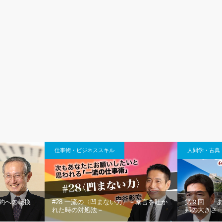
仕事術・ビジネススキル
人間学・古典
契約への転換
#28 一流の〈凹まない力〉－暴言を吐か
第９回 「
れた時の対処法－
邦の大きさ