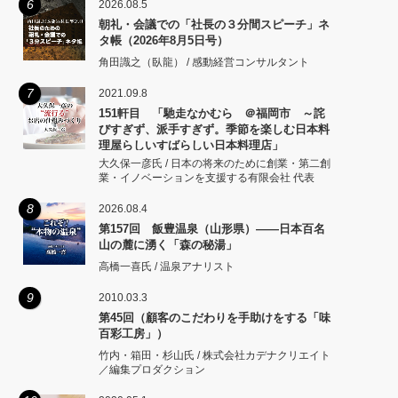
6
2026.08.5
朝礼・会議での「社長の３分間スピーチ」ネ
タ帳（2026年8月5日号）
角田識之（臥龍） / 感動経営コンサルタント
7
2021.09.8
151軒目 「馳走なかむら ＠福岡市 ～詫
びすぎず、派手すぎず。季節を楽しむ日本料
理屋らしいすばらしい日本料理店」
大久保一彦氏 / 日本の将来のために創業・第二創
業・イノベーションを支援する有限会社 代表
8
2026.08.4
第157回 飯豊温泉（山形県）――日本百名
山の麓に湧く「森の秘湯」
高橋一喜氏 / 温泉アナリスト
9
2010.03.3
第45回（顧客のこだわりを手助けをする「味
百彩工房」）
竹内・箱田・杉山氏 / 株式会社カデナクリエイト
／編集プロダクション