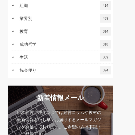
keyboard_arrow_down
組織
414
keyboard_arrow_down
業界別
489
keyboard_arrow_down
教育
814
keyboard_arrow_down
成功哲学
318
keyboard_arrow_down
生活
809
keyboard_arrow_down
協会便り
394
新着情報メール
日本経営合理化協会では経営コラムや教材の
最新情報をいち早くお届けするメールマガジ
ンを発信しております。ご希望の方は下記よ
りご登録下さい。