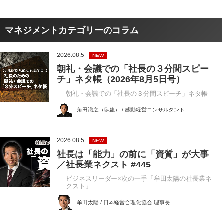
マネジメントカテゴリーのコラム
2026.08.5
NEW
朝礼・会議での「社長の３分間スピー
チ」ネタ帳（2026年8月5日号）
朝礼・会議での「社長の３分間スピーチ」ネタ帳
角田識之（臥龍） / 感動経営コンサルタント
2026.08.5
NEW
社長は「能力」の前に「資質」が大事
／社長業ネクスト #445
ビジネスリーダー×次の一手「牟田太陽の社長業ネ
クスト」
牟田太陽 / 日本経営合理化協会 理事長