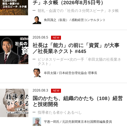
チ」ネタ帳（2026年8月5日号）
朝礼・会議での「社長の３分間スピーチ」ネタ帳
角田識之（臥龍） / 感動経営コンサルタント
2026.08.5
NEW
社長は「能力」の前に「資質」が大事
／社長業ネクスト #445
ビジネスリーダー×次の一手「牟田太陽の社長業ネ
クスト」
牟田太陽 / 日本経営合理化協会 理事長
2026.08.3
NEW
国のかたち、組織のかたち（108）経営
と技術開発
指導者たる者かくあるべし
宇惠一郎氏 / 元読売新聞東京本社国際部編集委員