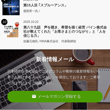
第15人目 ｢スプルーアンス」
渡部昇一氏 /
10
2025.10.22
第八十九話 声を聴き、希望を描く経営 パイン株式会
社が教えてくれた「お客さまとのつながり」と「人を
信じる力」
佐藤元相氏 / NNA株式会社 代表取締役
新着情報メール
日本経営合理化協会では経営コラムや教材の最新情報をいち
早くお届けするメールマガジンを発信しております。ご希望
の方は下記よりご登録下さい。
email
メールマガジン登録する