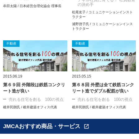
の決め手
牟田太陽 / 日本経営合理化協会 理事長
松尾友子 / コミュニケーションインスト
ラクター
浦野啓子氏 / コミュニケーションインス
トラクター
不動産
不動産
2015.06.19
2015.05.15
第６９回 外階段は鉄筋コンクリ
第６８回 外壁は全て鉄筋コンク
ート造が良い
リート造でダブル配筋が良い
売れる住宅を創る 100の視点
売れる住宅を創る 100の視点
碓井民朗氏 / 碓井建築オフィス代表
碓井民朗氏 / 碓井建築オフィス代表
JMCAおすすめ商品・サービス
open_in_new