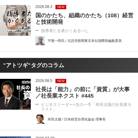
2026.08.3
NEW
国のかたち、組織のかたち（108）経営
と技術開発
指導者たる者かくあるべし
宇惠一郎氏 / 元読売新聞東京本社国際部編集委員
"アトツギ"タグのコラム
2026.08.5
NEW
社長は「能力」の前に「資質」が大事
／社長業ネクスト #445
ビジネスリーダー×次の一手「牟田太陽の社長業ネ
クスト」
牟田太陽 / 日本経営合理化協会 理事長