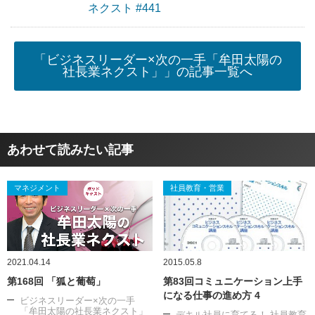
ネクスト #441
「ビジネスリーダー×次の一手「牟田太陽の
社長業ネクスト」」の記事一覧へ
あわせて読みたい記事
マネジメント
社員教育・営業
2021.04.14
2015.05.8
第168回 「狐と葡萄」
第83回コミュニケーション上手
になる仕事の進め方 4
ビジネスリーダー×次の一手
「牟田太陽の社長業ネクスト」
デキル社員に育てる！ 社員教育