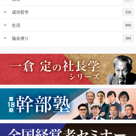
keyboard_arrow_down
成功哲学
318
keyboard_arrow_down
生活
809
keyboard_arrow_down
協会便り
394