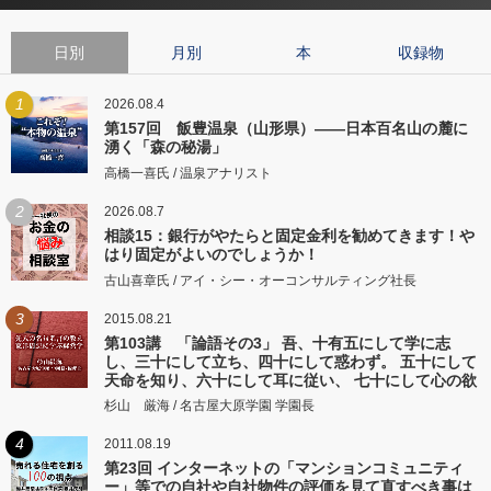
日別
月別
本
収録物
1
2026.08.4
第157回 飯豊温泉（山形県）――日本百名山の麓に
湧く「森の秘湯」
高橋一喜氏 / 温泉アナリスト
2
2026.08.7
相談15：銀行がやたらと固定金利を勧めてきます！や
はり固定がよいのでしょうか！
古山喜章氏 / アイ・シー・オーコンサルティング社長
3
2015.08.21
第103講 「論語その3」 吾、十有五にして学に志
し、三十にして立ち、四十にして惑わず。 五十にして
天命を知り、六十にして耳に従い、 七十にして心の欲
するところに従いて矩をこえず。
杉山 厳海 / 名古屋大原学園 学園長
4
2011.08.19
第23回 インターネットの「マンションコミュニティ
ー」等での自社や自社物件の評価を見て直すべき事は