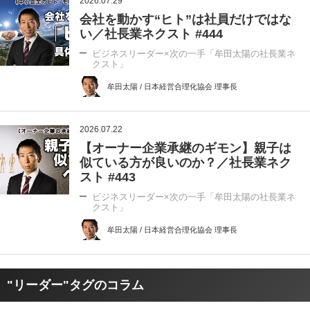
2026.07.29
会社を動かす“ヒト”は社員だけではな
い／社長業ネクスト #444
ビジネスリーダー×次の一手「牟田太陽の社長業ネ
クスト」
牟田太陽 / 日本経営合理化協会 理事長
2026.07.22
【オーナー企業承継のギモン】親子は
似ている方が良いのか？／社長業ネク
スト #443
ビジネスリーダー×次の一手「牟田太陽の社長業ネ
クスト」
牟田太陽 / 日本経営合理化協会 理事長
"リーダー"タグのコラム