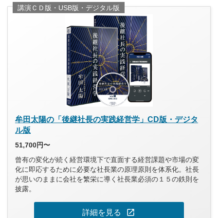
講演ＣＤ版・USB版・デジタル版
牟田太陽の「後継社長の実践経営学」CD版・デジタ
ル版
51,700円〜
曾有の変化が続く経営環境下で直面する経営課題や市場の変
化に即応するために必要な社長業の原理原則を体系化。社長
が思いのままに会社を繁栄に導く社長業必須の１５の鉄則を
披露。
open_in_new
詳細を見る