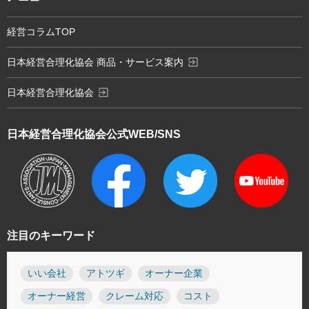
経営コラムTOP
exit_to_app
日本経営合理化協会 商品・サービス案内
exit_to_app
日本経営合理化協会
日本経営合理化協会
公式WEB/SNS
注目のキーワード
いい会社
アトツギ
オーナー企業
オーナー経営
クレーム対応
コスト