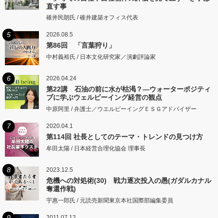
直す事
碓井民朗氏 / 碓井建築オフィス代表
5
2026.08.5
第86回 「言葉狩り」
中村義裕氏 / 日本文化研究家／演劇評論家
6
2026.04.24
第22講 石油の前に水が枯渇？―ウォーターポジティ
ブに学ぶウェルビーイング経営の観点
中原阿里 / 弁護士／ウエルビーイングＥＳＧアドバイザー
7
2020.04.1
第114回 社長としてのテーマ・トレンドの見つけ方
牟田太陽 / 日本経営合理化協会 理事長
8
2023.12.5
危機への対処術(30) 戦力逐次投入の愚(ガダルカナル
奪還作戦)
宇惠一郎氏 / 元読売新聞東京本社国際部編集委員
9
2011.07.12