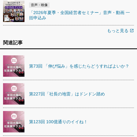
音声・映像
「2026年夏季・全国経営者セミナー」音声・動画 一
括申込み
もっと見る
open_in_new
関連記事
第73回 「伸び悩み」を感じたらどうすればよいか？
第227回「社長の地雷」はドンドン踏め
第123回 100億通りのイイね！