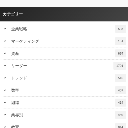
カテゴリー
keyboard_arrow_down
企業戦略
593
keyboard_arrow_down
マーケティング
151
keyboard_arrow_down
資産
674
keyboard_arrow_down
リーダー
1701
keyboard_arrow_down
トレンド
516
keyboard_arrow_down
数字
407
keyboard_arrow_down
組織
414
keyboard_arrow_down
業界別
489
keyboard_arrow_down
教育
814