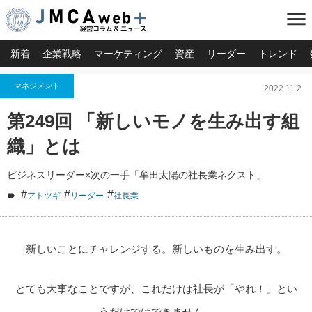
menu
新着
企業戦略
マーケティング
資産
リーダー
トレンド
マネジメント
2022.11.2
第249回 「新しいモノを生み出す組
織」とは
ビジネスリーダー×次の一手「牟田太陽の社長業ネクスト」
#
#
#
アトツギ
リーダー
社長業
新しいことにチャレンジする。新しいものを生み出す。
とても大事なことですが、これだけは社長が「やれ！」とい
うだけではできません。