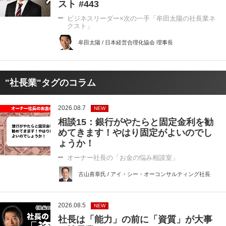
スト #443
ビジネスリーダー×次の一手「牟田太陽の社長業ネ
クスト」
牟田太陽 / 日本経営合理化協会 理事長
"社長業"タグのコラム
2026.08.7
NEW
相談15：銀行がやたらと固定金利を勧
めてきます！やはり固定がよいのでし
ょうか！
オーナー社長の「お金の悩み相談室」
古山喜章氏 / アイ・シー・オーコンサルティング社長
2026.08.5
NEW
社長は「能力」の前に「資質」が大事