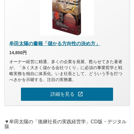
牟田太陽の書籍「儲かる方向性の決め方」
14,850円
オーナー経営に精通、多くの企業を発展、甦らせてきた著者
が、「永く大きく儲かる会社づくり」に必須の事業哲学と戦
略実務を独自に体系化。いま社長として、どういう手を打つ
べきかを示唆する、注目の実務書。
open_in_new
詳細を見る
▼牟田太陽の「後継社長の実践経営学」CD版・デジタル
版