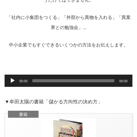
「社内に小集団をつくる」「外部から異物を入れる」
「異業
界との勉強会」…
中小企業でもすぐできるいくつかの方法をお伝えします。
音
声
00:00
00:00
プ
レ
ー
ヤ
▼牟田太陽の書籍「儲かる方向性の決め方」
ー
書籍