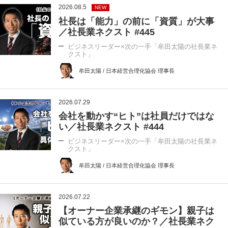
2026.08.5
NEW
社長は「能力」の前に「資質」が大事
／社長業ネクスト #445
ビジネスリーダー×次の一手「牟田太陽の社長業ネ
クスト」
牟田太陽 / 日本経営合理化協会 理事長
2026.07.29
会社を動かす“ヒト”は社員だけではな
い／社長業ネクスト #444
ビジネスリーダー×次の一手「牟田太陽の社長業ネ
クスト」
牟田太陽 / 日本経営合理化協会 理事長
2026.07.22
【オーナー企業承継のギモン】親子は
似ている方が良いのか？／社長業ネク