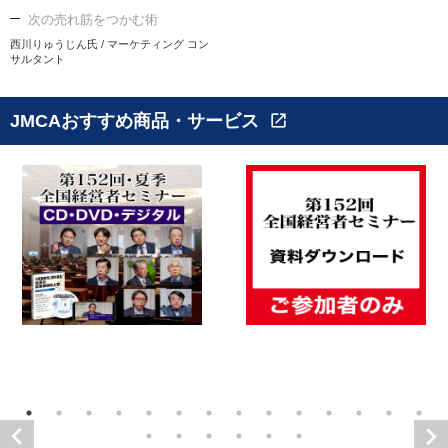
次の売れ筋をつかむ術
西川りゅうじん氏 / マーケティング コン
サルタント
JMCAおすすめ商品・サービス
open_in_new