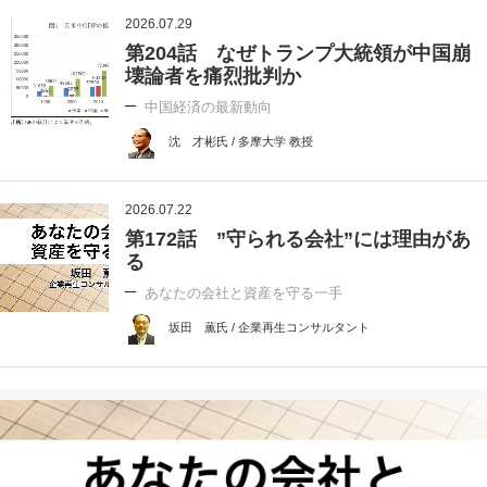
2026.07.29
第204話 なぜトランプ大統領が中国崩
壊論者を痛烈批判か
中国経済の最新動向
沈 才彬氏 / 多摩大学 教授
2026.07.22
第172話 ”守られる会社”には理由があ
る
あなたの会社と資産を守る一手
坂田 薫氏 / 企業再生コンサルタント