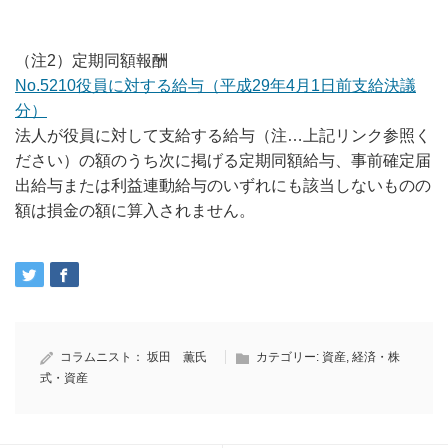
（注2）定期同額報酬
No.5210役員に対する給与（平成29年4月1日前支給決議
分）
法人が役員に対して支給する給与（注…上記リンク参照く
ださい）の額のうち次に掲げる定期同額給与、事前確定届
出給与または利益連動給与のいずれにも該当しないものの
額は損金の額に算入されません。
コラムニスト：
坂田 薫氏
カテゴリー:
資産
,
経済・株
式・資産