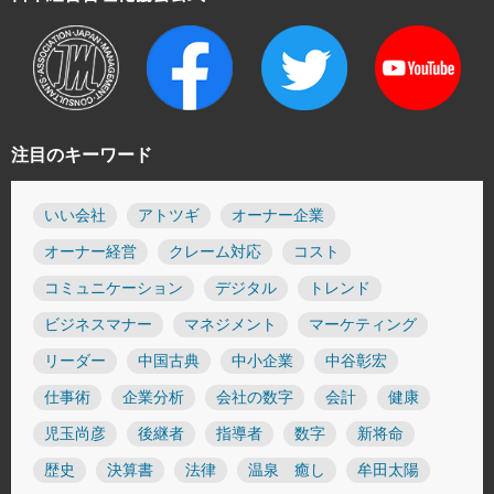
注目のキーワード
いい会社
アトツギ
オーナー企業
オーナー経営
クレーム対応
コスト
コミュニケーション
デジタル
トレンド
ビジネスマナー
マネジメント
マーケティング
リーダー
中国古典
中小企業
中谷彰宏
仕事術
企業分析
会社の数字
会計
健康
児玉尚彦
後継者
指導者
数字
新将命
歴史
決算書
法律
温泉 癒し
牟田太陽