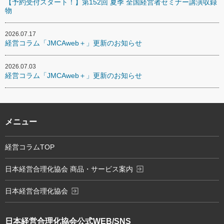
【予約受付スタート！】第152回 夏季 全国経営者セミナー講演収録
物
2026.07.17
経営コラム「JMCAweb＋」更新のお知らせ
2026.07.03
経営コラム「JMCAweb＋」更新のお知らせ
メニュー
経営コラムTOP
exit_to_app
日本経営合理化協会 商品・サービス案内
exit_to_app
日本経営合理化協会
日本経営合理化協会
公式WEB/SNS