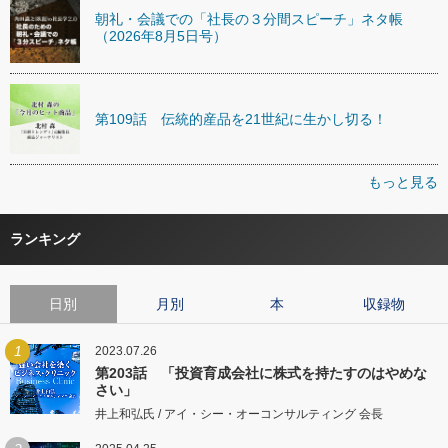
朝礼・会議での「社長の３分間スピーチ」ネタ帳
（2026年8月5日号）
第109話 伝統的産品を21世紀に生かし切る！
もっと見る
ランキング
日別
月別
本
収録物
1
2023.07.26
第203話 「投資育成会社に株式を持たすのはやめな
さい」
井上和弘氏 / アイ・シー・オーコンサルティング 会長