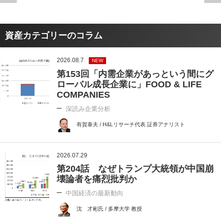
資産カテゴリーのコラム
2026.08.7
NEW
第153回「内需企業があっという間にグ
ローバル成長企業に」FOOD & LIFE
COMPANIES
深読み企業分析
有賀泰夫 / H&Lリサーチ代表 証券アナリスト
2026.07.29
第204話 なぜトランプ大統領が中国崩
壊論者を痛烈批判か
中国経済の最新動向
沈 才彬氏 / 多摩大学 教授