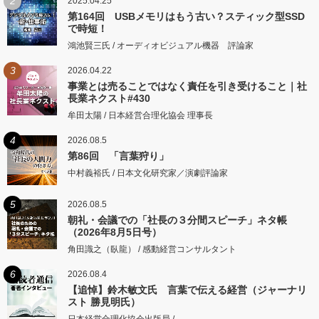
2
2025.04.25
第164回 USBメモリはもう古い？スティック型SSD
で時短！
鴻池賢三氏 / オーディオビジュアル機器 評論家
3
2026.04.22
事業とは売ることではなく責任を引き受けること｜社
長業ネクスト#430
牟田太陽 / 日本経営合理化協会 理事長
4
2026.08.5
第86回 「言葉狩り」
中村義裕氏 / 日本文化研究家／演劇評論家
5
2026.08.5
朝礼・会議での「社長の３分間スピーチ」ネタ帳
（2026年8月5日号）
角田識之（臥龍） / 感動経営コンサルタント
6
2026.08.4
【追悼】鈴木敏文氏 言葉で伝える経営（ジャーナリ
スト 勝見明氏）