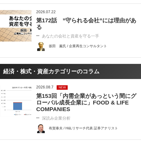
2026.07.22
第172話 ”守られる会社”には理由があ
る
あなたの会社と資産を守る一手
坂田 薫氏 / 企業再生コンサルタント
経済・株式・資産カテゴリーのコラム
2026.08.7
NEW
第153回「内需企業があっという間にグ
ローバル成長企業に」FOOD & LIFE
COMPANIES
深読み企業分析
有賀泰夫 / H&Lリサーチ代表 証券アナリスト