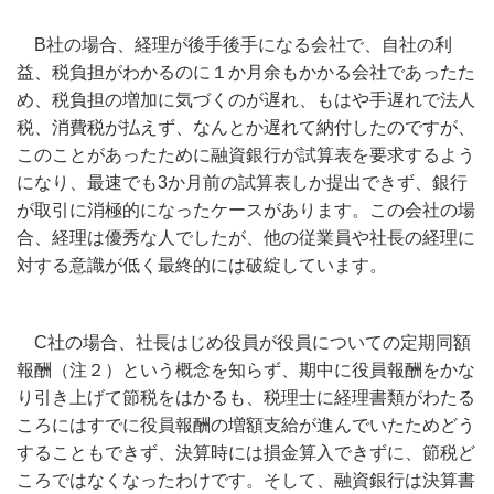
B社の場合、経理が後手後手になる会社で、自社の利
益、税負担がわかるのに１か月余もかかる会社であったた
め、税負担の増加に気づくのが遅れ、もはや手遅れで法人
税、消費税が払えず、なんとか遅れて納付したのですが、
このことがあったために融資銀行が試算表を要求するよう
になり、最速でも3か月前の試算表しか提出できず、銀行
が取引に消極的になったケースがあります。この会社の場
合、経理は優秀な人でしたが、他の従業員や社長の経理に
対する意識が低く最終的には破綻しています。
C社の場合、社長はじめ役員が役員についての定期同額
報酬（注２）という概念を知らず、期中に役員報酬をかな
り引き上げて節税をはかるも、税理士に経理書類がわたる
ころにはすでに役員報酬の増額支給が進んでいたためどう
することもできず、決算時には損金算入できずに、節税ど
ころではなくなったわけです。そして、融資銀行は決算書