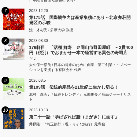
日本経営合理化協会出版局 /
7
2023.12.20
第175話 国際競争力は産業集積にあり～北京亦荘開
発区の示唆
沈 才彬氏 / 多摩大学 教授
8
2023.08.30
176軒目 「活種 鮮寿 ＠岡山市野田屋町 ～2貫400
円（税別）でおまかせ一本で経営する異色の寿司店
～」
大久保一彦氏 / 日本の将来のために創業・第二創業・イノベー
ションを支援する有限会社 代表
9
2026.08.5
第109話 伝統的産品を21世紀に生かし切る！
北村 森氏 / 『日経トレンディ』元編集長／商品ジャーナリス
ト
10
2023.10.13
第二十一話「学ばざれば牆（まがき）に面す」
井原隆一 / 埼玉銀行（現・りそな銀行）元専務