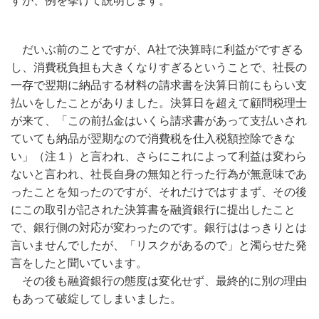
すが、例を挙げて説明します。
だいぶ前のことですが、A社で決算時に利益がですぎる
し、消費税負担も大きくなりすぎるということで、社長の
一存で翌期に納品する材料の請求書を決算日前にもらい支
払いをしたことがありました。決算日を超えて顧問税理士
が来て、「この前払金はいくら請求書があって支払いされ
ていても納品が翌期なので消費税を仕入税額控除できな
い」（注１）と言われ、さらにこれによって利益は変わら
ないと言われ、社長自身の無知と行った行為が無意味であ
ったことを知ったのですが、それだけではすまず、その後
にこの取引が記された決算書を融資銀行に提出したこと
で、銀行側の対応が変わったのです。銀行ははっきりとは
言いませんでしたが、「リスクがあるので」と濁らせた発
言をしたと聞いています。
その後も融資銀行の態度は変化せず、最終的に別の理由
もあって破綻してしまいました。