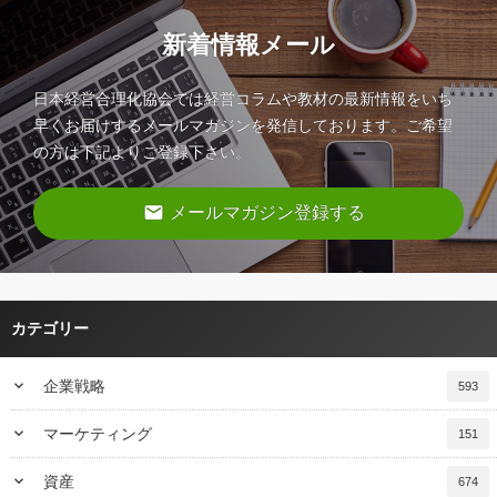
新着情報メール
日本経営合理化協会では経営コラムや教材の最新情報をいち
早くお届けするメールマガジンを発信しております。ご希望
の方は下記よりご登録下さい。
email
メールマガジン登録する
カテゴリー
keyboard_arrow_down
企業戦略
593
keyboard_arrow_down
マーケティング
151
keyboard_arrow_down
資産
674