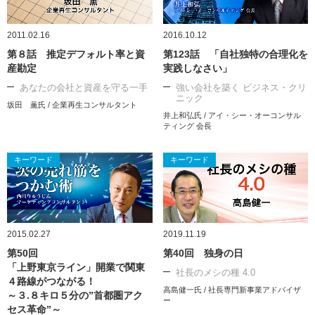
2011.02.16
2016.10.12
第８話 推定デフォルト率と資
第123話 「自社独特の合理化を
産勘定
実践しなさい」
あなたの会社と資産を守る一手
強い会社を築く ビジネス・クリ
ニック
坂田 薫氏 / 企業再生コンサルタント
井上和弘氏 / アイ・シー・オーコンサル
ティング 会長
キーワード
キーワード
2015.02.27
2019.11.19
第50回
第40回 独身の日
「上野東京ライン」開業で関東
社長のメシの種 4.0
４路線がつながる！
高島健一氏 / 社長専門新事業アドバイザ
～３.８キロ５分の”首都圏アク
ー
セス革命”～