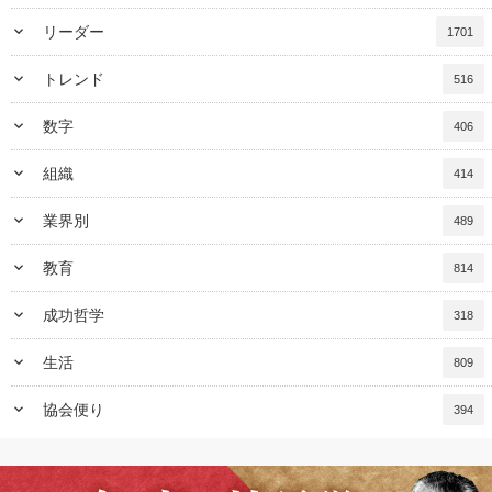
keyboard_arrow_down
リーダー
1701
keyboard_arrow_down
トレンド
516
keyboard_arrow_down
数字
406
keyboard_arrow_down
組織
414
keyboard_arrow_down
業界別
489
keyboard_arrow_down
教育
814
keyboard_arrow_down
成功哲学
318
keyboard_arrow_down
生活
809
keyboard_arrow_down
協会便り
394