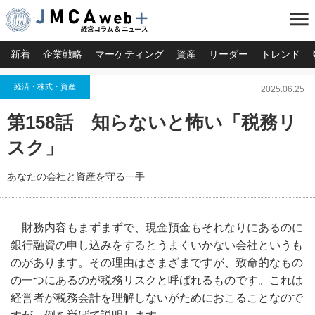
menu
新着
企業戦略
マーケティング
資産
リーダー
トレンド
経済・株式・資産
2025.06.25
第158話 知らないと怖い「税務リ
スク」
あなたの会社と資産を守る一手
財務内容もまずまずで、現金預金もそれなりにあるのに
銀行融資の申し込みをするとうまくいかない会社というも
のがあります。その理由はさまざまですが、致命的なもの
の一つにあるのが税務リスクと呼ばれるものです。これは
経営者が税務会計を理解しないがためにおこることなので