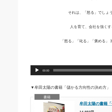
社長の右
それは、「怒る」でしょ
酒井英之
人を育て、会社を強くす
「怒る」「叱る」「褒める」
音
声
00:00
プ
レ
ー
ヤ
▼牟田太陽の書籍「儲かる方向性の決め方」
ー
書籍
牟田太陽の書籍「