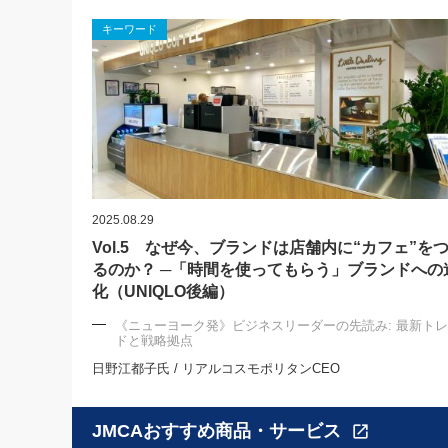
キーワード
2025.08.29
Vol.5 なぜ今、ブランドは店舗内に“カフェ”を
るのか？ ─「時間を使ってもらう」ブランドへの
化（UNIQLO後編）
《ニューヨーク発》ビジネスリーダーの先読み: 最新ト
ドと戦略拠点
日野江都子氏 / リアルコスモポリタンCEO
JMCAおすすめ商品・サービス
open_in_new