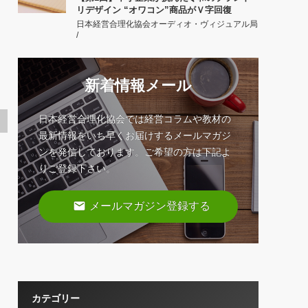
リデザイン “オワコン”商品がＶ字回復
日本経営合理化協会オーディオ・ヴィジュアル局
/
新着情報メール
日本経営合理化協会では経営コラムや教材の
最新情報をいち早くお届けするメールマガジ
ンを発信しております。ご希望の方は下記よ
りご登録下さい。
email
メールマガジン登録する
カテゴリー