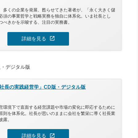
節
、多くの企業を発展、甦らせてきた著者が、「永く大きく儲
に
必須の事業哲学と戦略実務を独自に体系化。いま社長とし
つべきかを示唆する、注目の実務書。
は
上
open_in_new
詳細を見る
下
矢
印
版・デジタル版
キ
ー
社長の実践経営学」CD版・デジタル版
を
使
営環境下で直面する経営課題や市場の変化に即応するために
原則を体系化。社長が思いのままに会社を繁栄に導く社長業
っ
披露。
て
く
open_in_new
詳細を見る