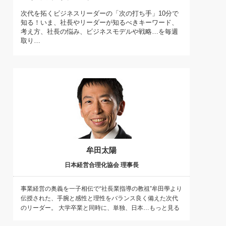
)
次代を拓くビジネスリーダーの「次の打ち手」10分で
喜の『これぞ！"本物の温泉"』(157)
知る！いま、社長やリーダーが知るべきキーワード、
考え方、社長の悩み、ビジネスモデルや戦略…を毎週
取り…
牟田太陽
日本経営合理化協会 理事長
事業経営の奥義を一子相伝で“社長業指導の教祖”牟田學より
伝授された、手腕と感性と理性をバランス良く備えた次代
のリーダー。 大学卒業と同時に、単独、日本…もっと見る