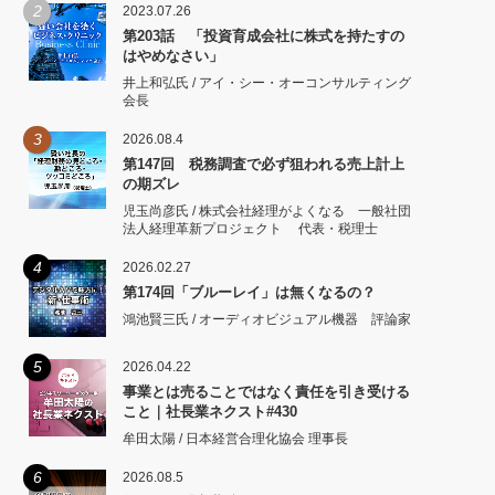
2
2023.07.26
第203話 「投資育成会社に株式を持たすの
はやめなさい」
井上和弘氏 / アイ・シー・オーコンサルティング
会長
3
2026.08.4
第147回 税務調査で必ず狙われる売上計上
の期ズレ
児玉尚彦氏 / 株式会社経理がよくなる 一般社団
法人経理革新プロジェクト 代表・税理士
4
2026.02.27
第174回「ブルーレイ」は無くなるの？
鴻池賢三氏 / オーディオビジュアル機器 評論家
5
2026.04.22
事業とは売ることではなく責任を引き受ける
こと｜社長業ネクスト#430
牟田太陽 / 日本経営合理化協会 理事長
6
2026.08.5