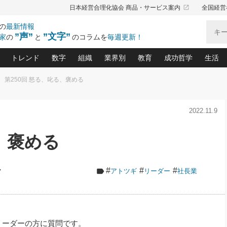
launch
日本経営合理化協会 商品・サービス案内
全国経営
の
最新情報
”声”
”文字”
家
の
と
のコラムを
毎週更新！
トレンド
数字
組織
業界別
教育
成功哲学
生活
第250回 怒る、叱る、褒める
る仕組みづくり講座(12)
産を守る一手(171)
ーワンで勝ち残る企業風土づくり(54)
《ニューヨーク発》ビジネスリーダーの先読み: 最新トレンド
オーナー社長の「お金の悩み相談室」(14)
「賃金の誤解」(135)
なぜ、トヨタ式で会社が伸びるのか？(
“出来る”管理職の条件(62)
中国哲学に学ぶ 不
おの
と戦略拠点(9)
(50)
2022.11.9
ーバル経営者は知ってい
(39)
スリーダー×次の一手「牟田太陽の社長業ネクスト」
おカネが残る決算書にするために、やっておきたいこと(
中小企業の新たな法律リスク(178)
売れる住宅を創る 100の視点(100)
あなただからお願いしたいと
令和時代の「社長の
”(9)
「社長の繁盛トレンド通信」(90)
デジ
向(204)
会社を守り抜くための緊急対策(100)
職場の生産性を下げるハラスメントの予防策(1
大久保一彦の“流行る”お店の仕組みづく
クレーム対応 実践マニュアル
先人の名句名言の教
、褒める
トル・F・グジバチの『経営戦略の新常識』(12)
北村森の「今月のヒット商品」(109)
リーダ
2026.08.5
2026.08.5
2
る経営」の極意
、決めておきたい、知っておきたい、やってお
強い決算書の会社はココが違う！(36)
賃金決定の定石(68)
柿内幸夫─社長のための現場改善(174
クレーム対応の新知識と新常
渡部昇一の「日本の
紀
第86回 「言葉狩り」
社長は「能力」の前に「資質」
ジオジャパンの成功要因と
る者かくあるべし(635)
次の売れ筋をつかむ術(102)
ワイ
が大事／社長業ネクスト #445
損益分岐点を下げる、Ｐ／Ｌ不況時代の新戦略(12)
顧客・社員・社会から支持される「ウェルビ
デキル社員に育てる！ 社員
経営に活かす“十八史
#
#
#
ク
アトツギ
リーダー
社長業
の資産管理講座(95)
会議での「社長の３分間スピーチ」ネタ帳(159)
社長のメシの種 4.0(206)
門」(23)
必読
新・会計経営と実学(37)
東川鷹年の「中小企業の人育
略(77)
52)
「経営知になる考え方」(57)
眼と耳
決算書の“見える化”術(12)
業績アップにつながる！ワン
ブランド戦略(39)
なたにお願いしたいと思われる「一流の仕事術」(28)
社長の
賢い社長の「経理財務の見どころ・勘どころ・ツッコ
欧米資産家に学ぶ二世教育(1
リーダーの方に質問です。
ぐせ経営哲学(100)
ろ」(149)
米国