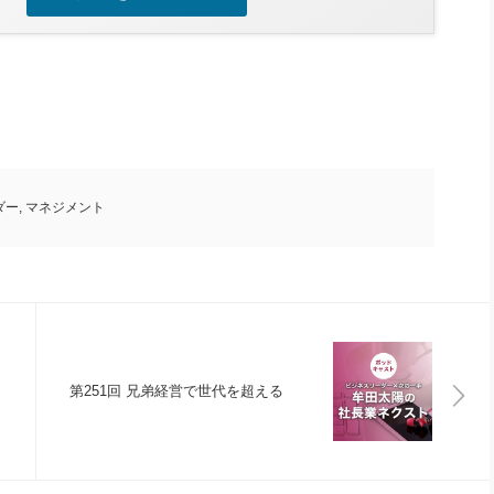
だ
さ
い。
ダー
,
マネジメント
第251回 兄弟経営で世代を超える