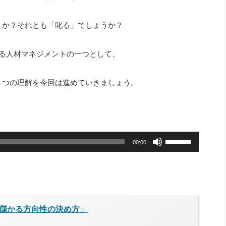
社長のための“全員営業”(30
腕をつくる 人と組織を動かす(200)
銀行交渉はこうしなさい！(12)
高橋一
行動科学マネジメント(5)
うか？それとも「叱る」でしょうか？
の社長のビジョン実現道場(10)
る人材マネジメントの一つとして、
３つの理解を今回は進めていきましょう。
ボ
00:00
リ
ュ
ー
ム
儲かる方向性の決め方」
調