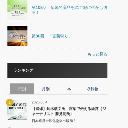
第109話 伝統的産品を21世紀に生かし切
る！
第86回 「言葉狩り」
もっと見る
ランキング
日別
月別
本
収録物
1
2026.08.4
【追悼】鈴木敏文氏 言葉で伝える経営（ジ
ャーナリスト 勝見明氏）
日本経営合理化協会出版局 /