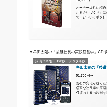
14,850円
オーナー経営に精通
かる会社づくり」に
て、どういう手を打
▼牟田太陽の「後継社長の実践経営学」CD
講演ＣＤ版・USB版・デジタル版
牟田太陽の「後継
51,700円〜
曾有の変化が続く経
必要な社長業の原理
必須の１５の鉄則を