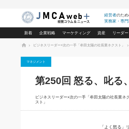
経営者
のため
実務家・専門
新着
企業戦略
マーケティング
資産
リーダー
ホーム
ビジネスリーダー×次の一手「牟田太陽の社長業ネクスト」
中小企業の「１位づくり」戦略(96)
ネット戦略成功の秘訣 圧倒的に儲か
あなたの会社と資
オンリ
マネジメント
利益を最大化する「業務改善」横田尚哉氏(5)
ビジネスを一瞬で制する！一流グロ
どうなる金融業界
ビジネ
る“社長の戦略印象リスクマネジメント
(446)
強い会社を築く ビジネス・クリニック(240)
中国経済の最新動
第250回 怒る、叱る
ロングセラーの玉手箱(9)
ピョー
2026.08.5
日本レーザー「人を大切にしながら利益を上げ
事業承継の前に
第109話 伝統的産品を21世
(3)
大復活＆快進撃！ユニバーサルスタ
きたいコト(12)
指導者た
に生かし切る！
は(5)
ビジネスリーダー×次の一手「牟田太陽の社長業ネ
武器としてのM&A入門(3)
会社と社長のため
朝礼・
スト」
2026.08.5
最高の自分を表現する 成功イメージ戦
社長のための“儲かる通販”戦略視点(151)
深読み企業分析(1
楠木建の
朝礼・会議での「社長の３分間
スピーチ」ネタ帳（2026年8月5
酒井光雄 成功事例に学ぶ繁栄企業の
日号）
継続経営 百話百行(85)
次もあ
「よく怒る」
野田久美子 香港ビジネス成功法(10)
社長の口