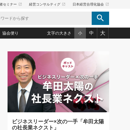
launch
launch
launch
者セミナー
経営コンサルティグ
日本経営合理化協会
search
大
中
協会便り
文字の大きさ
小
5)
況は会社守成の好機(38)
ころ心平の ──社長のための「か・ら・だマネジメント」
「愛読者通信」著者インタビュー(44)
34)
思われる 気配りの達人(127)
人間力の磨き方」(86)
ビジネス見聞録 経営ニュース(100)
タルＡＶを味方に！新・仕事術(180)
0)
り(210)
(92)
え 東洋思想に学ぶ経営学(132)
作間信司の経営無形庵(けいえいむぎょうあん)(166)
ー脳の鍛え方(32)
もっとみる
026.08.4
)
識(57)
指導者たち」(32)
経営セミナー情報局(1)
【追悼】鈴木敏文氏 言葉で伝
ンを楽しむ基礎レッスン(12)
える経営（ジャーナリスト 勝
ーイング経営入
教育の決め手(203)
略”(30)
繁栄への着眼点 牟田太陽(76)
見明氏）
！社長が読むべき今月の4冊(88)
て」(38)
講話を聞いて学ぼう 実学・耳学・磨く「ミミガク」のすすめ
で楽しむ読書術(162)
(7)
ランク上の手紙・メール術(100)
「氣」(30)
ビジネスリーダー×次の一手「牟田太陽
ミどこ
00)
の社長業ネクスト」
スポーツ・ビジネスに学ぶ心理学(98)