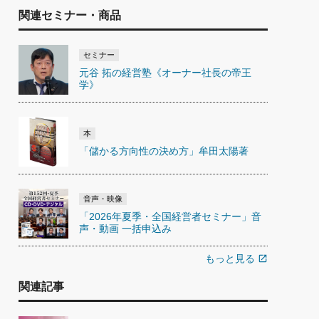
関連セミナー・商品
セミナー
元谷 拓の経営塾《オーナー社長の帝王
学》
本
「儲かる方向性の決め方」牟田太陽著
音声・映像
「2026年夏季・全国経営者セミナー」音
声・動画 一括申込み
もっと見る
open_in_new
関連記事