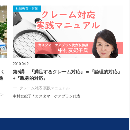
社員教育・営業
2010.04.2
つく
第5講 『満足するクレーム対応』＝『論理的対応』
進
+『親身的対応』
クレーム対応 実践マニュアル
レン
中村友妃子 / カスタマーケアプラン代表