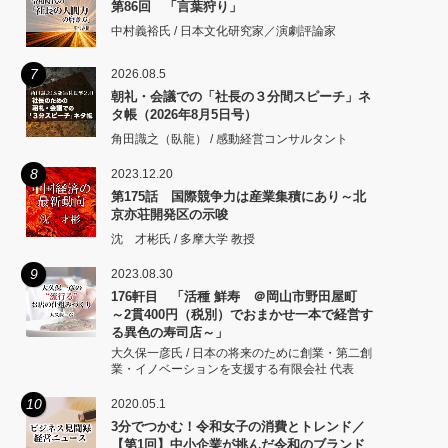
第86回 「言葉狩り」
中村義裕氏 / 日本文化研究家／演劇評論家
7
2026.08.5
朝礼・会議での「社長の３分間スピーチ」ネ
タ帳（2026年8月5日号）
角田識之（臥龍） / 感動経営コンサルタント
8
2023.12.20
第175話 国際競争力は産業集積にあり～北
京亦荘開発区の示唆
沈 才彬氏 / 多摩大学 教授
9
2023.08.30
176軒目 「活種 鮮寿 ＠岡山市野田屋町
～2貫400円（税別）でおまかせ一本で経営す
る異色の寿司店～」
大久保一彦氏 / 日本の将来のために創業・第二創
業・イノベーションを支援する有限会社 代表
10
2020.05.1
3分でつかむ！令和女子の消費とトレンド／
【第1回】中小企業が挑んだ令和のブランド