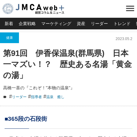
menu
新着
企業戦略
マーケティング
資産
リーダー
トレンド
健康
2023.05.2
第91回 伊香保温泉(群馬県) 日本
一マズい！？ 歴史ある名湯「黄金
の湯」
高橋一喜の『これぞ！"本物の温泉"』
#
#
#
リーダー
指導者
温泉 癒し
■365段の石段街