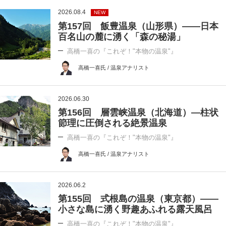
2026.08.4
NEW
第157回 飯豊温泉（山形県）――日本
百名山の麓に湧く「森の秘湯」
高橋一喜の『これぞ！"本物の温泉"』
高橋一喜氏 / 温泉アナリスト
2026.06.30
第156回 層雲峡温泉（北海道）―柱状
節理に圧倒される絶景温泉
高橋一喜の『これぞ！"本物の温泉"』
高橋一喜氏 / 温泉アナリスト
2026.06.2
第155回 式根島の温泉（東京都）――
小さな島に湧く野趣あふれる露天風呂
高橋一喜の『これぞ！"本物の温泉"』