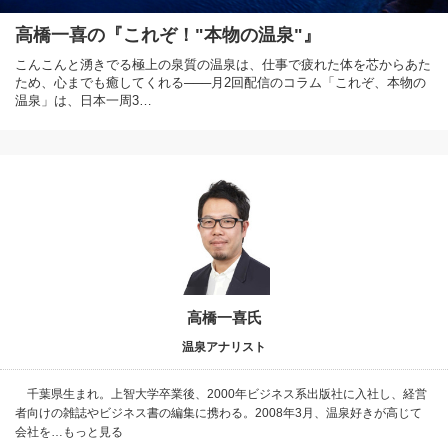
高橋一喜の『これぞ！"本物の温泉"』
こんこんと湧きでる極上の泉質の温泉は、仕事で疲れた体を芯からあた
ため、心までも癒してくれる───月2回配信のコラム「これぞ、本物の
温泉」は、日本一周3…
高橋一喜氏
温泉アナリスト
千葉県生まれ。上智大学卒業後、2000年ビジネス系出版社に入社し、経営
者向けの雑誌やビジネス書の編集に携わる。2008年3月、温泉好きが高じて
会社を…もっと見る