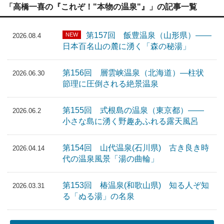
「高橋一喜の『これぞ！"本物の温泉"』」の記事一覧
第157回 飯豊温泉（山形県）――
NEW
2026.08.4
日本百名山の麓に湧く「森の秘湯」
第156回 層雲峡温泉（北海道）―柱状
2026.06.30
節理に圧倒される絶景温泉
第155回 式根島の温泉（東京都）――
2026.06.2
小さな島に湧く野趣あふれる露天風呂
第154回 山代温泉(石川県) 古き良き時
2026.04.14
代の温泉風景「湯の曲輪」
第153回 椿温泉(和歌山県) 知る人ぞ知
2026.03.31
る「ぬる湯」の名泉