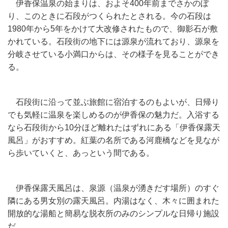
伊香保温泉の始まりは、およそ400年前までさかのぼ
り、このときに石段がつくられたとされる。今の石段は
1980年から5年をかけて大改修されたもので、御影石が敷
かれている。石段街の地下には源泉が流れており、源泉を
分岐させている小満口からは、その様子を見ることができ
る。
石段街に沿って並ぶ旅館に宿泊するのもよいが、日帰り
でも気軽に温泉を楽しめるのが伊香保の魅力だ。入浴する
なら石段街から10分ほど離れたはずれにある「伊香保露天
風呂」がおすすめ。紅葉の名所である河鹿橋などを見なが
ら歩いていくと、あっという間である。
伊香保露天風呂は、泉源（温泉が湧きだす場所）のすぐ
隣にある男女別の露天風呂。内湯はなく、木々に囲まれた
開放的な湯船と簡易な脱衣所のみのシンプルな日帰り施設
だ。