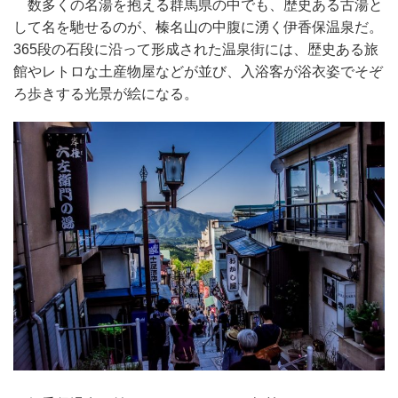
数多くの名湯を抱える群馬県の中でも、歴史ある古湯と
して名を馳せるのが、榛名山の中腹に湧く伊香保温泉だ。
365段の石段に沿って形成された温泉街には、歴史ある旅
館やレトロな土産物屋などが並び、入浴客が浴衣姿でそぞ
ろ歩きする光景が絵になる。