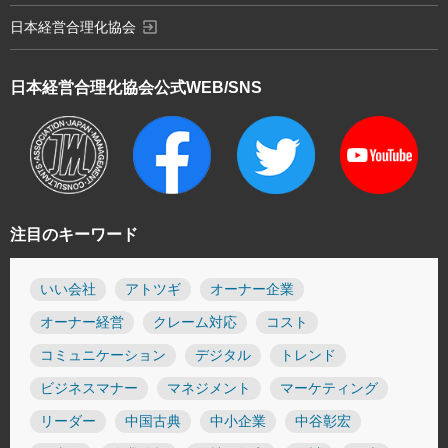
exit_to_app
日本経営合理化協会
日本経営合理化協会
公式WEB/SNS
注目のキーワード
いい会社
アトツギ
オーナー企業
オーナー経営
クレーム対応
コスト
コミュニケーション
デジタル
トレンド
ビジネスマナー
マネジメント
マーケティング
リーダー
中国古典
中小企業
中谷彰宏