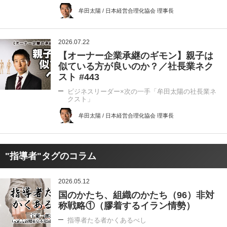
牟田太陽 / 日本経営合理化協会 理事長
2026.07.22
【オーナー企業承継のギモン】親子は
似ている方が良いのか？／社長業ネク
スト #443
ビジネスリーダー×次の一手「牟田太陽の社長業ネ
クスト」
牟田太陽 / 日本経営合理化協会 理事長
"指導者"タグのコラム
2026.05.12
国のかたち、組織のかたち（96）非対
称戦略①（膠着するイラン情勢）
指導者たる者かくあるべし