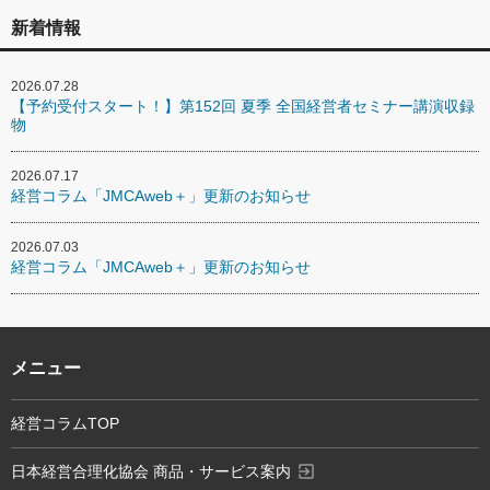
新着情報
2026.07.28
【予約受付スタート！】第152回 夏季 全国経営者セミナー講演収録
物
2026.07.17
経営コラム「JMCAweb＋」更新のお知らせ
2026.07.03
経営コラム「JMCAweb＋」更新のお知らせ
メニュー
経営コラムTOP
exit_to_app
日本経営合理化協会 商品・サービス案内