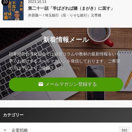
10
2023.10.13
第二十一話「学ばざれば牆（まがき）に面す」
井原隆一 / 埼玉銀行（現・りそな銀行）元専務
新着情報メール
日本経営合理化協会では経営コラムや教材の最新情報をいち
早くお届けするメールマガジンを発信しております。ご希望
の方は下記よりご登録下さい。
email
メールマガジン登録する
カテゴリー
keyboard_arrow_down
企業戦略
593