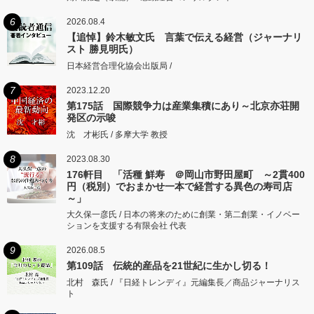
6
2026.08.4
【追悼】鈴木敏文氏 言葉で伝える経営（ジャーナリ
スト 勝見明氏）
日本経営合理化協会出版局 /
7
2023.12.20
第175話 国際競争力は産業集積にあり～北京亦荘開
発区の示唆
沈 才彬氏 / 多摩大学 教授
8
2023.08.30
176軒目 「活種 鮮寿 ＠岡山市野田屋町 ～2貫400
円（税別）でおまかせ一本で経営する異色の寿司店
～」
大久保一彦氏 / 日本の将来のために創業・第二創業・イノベー
ションを支援する有限会社 代表
9
2026.08.5
第109話 伝統的産品を21世紀に生かし切る！
北村 森氏 / 『日経トレンディ』元編集長／商品ジャーナリス
ト