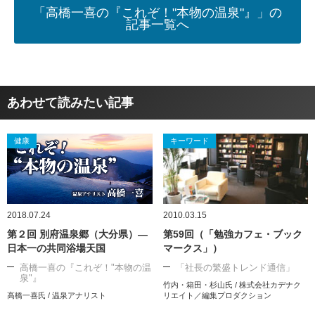
「高橋一喜の『これぞ！"本物の温泉"』」の
記事一覧へ
あわせて読みたい記事
健康
キーワード
2018.07.24
2010.03.15
第２回 別府温泉郷（大分県）―
第59回（「勉強カフェ・ブック
日本一の共同浴場天国
マークス」）
高橋一喜の『これぞ！"本物の温
「社長の繁盛トレンド通信」
泉"』
竹内・箱田・杉山氏 / 株式会社カデナク
高橋一喜氏 / 温泉アナリスト
リエイト／編集プロダクション