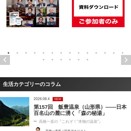
生活カテゴリーのコラム
2026.08.4
NEW
第157回 飯豊温泉（山形県）――日本
百名山の麓に湧く「森の秘湯」
高橋一喜の『これぞ！"本物の温泉"』
高橋一喜氏 / 温泉アナリスト