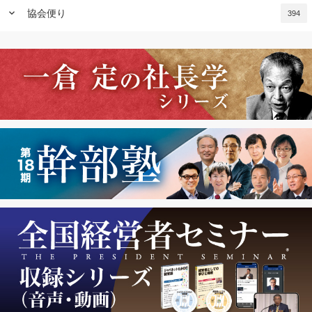
keyboard_arrow_down
協会便り
394