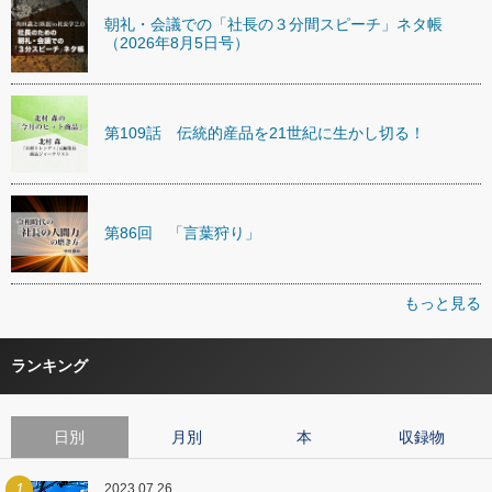
朝礼・会議での「社長の３分間スピーチ」ネタ帳
（2026年8月5日号）
第109話 伝統的産品を21世紀に生かし切る！
第86回 「言葉狩り」
もっと見る
ランキング
日別
月別
本
収録物
1
2023.07.26