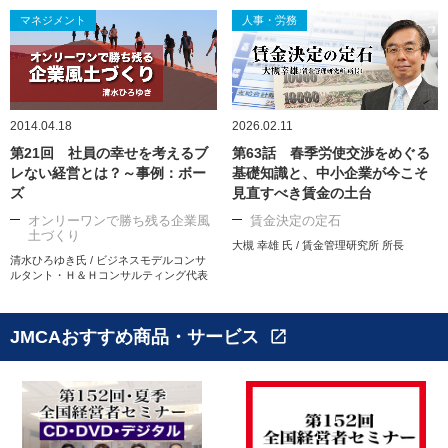
マネジメント
人事・労務
2014.04.18
2026.02.11
第21回 社員の幸せを考えるブ
第63話 春季労使交渉をめぐる
レない経営とは？～事例：ボー
基礎知識と、中小企業が今こそ
ズ
見直すべき賃金の土台
オンリーワンで勝ち残る企業風
賃金決定の定石
土づくり
大槻 幸雄 氏 / 賃金管理研究所 所長
清水ひろゆき氏 / ビジネスモデルコンサ
ルタント・Ｈ＆Ｈコンサルティング代表
JMCAおすすめ商品・サービス
open_in_new