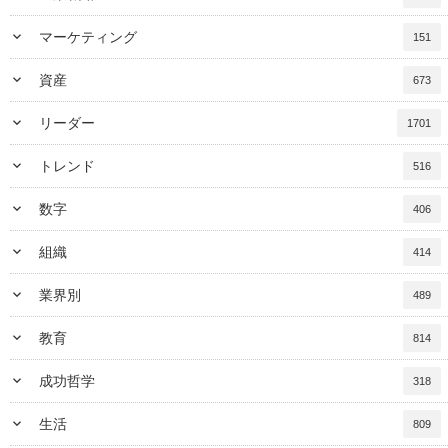
keyboard_arrow_down
マーケティング
151
keyboard_arrow_down
資産
673
keyboard_arrow_down
リーダー
1701
keyboard_arrow_down
トレンド
516
keyboard_arrow_down
数字
406
keyboard_arrow_down
組織
414
keyboard_arrow_down
業界別
489
keyboard_arrow_down
教育
814
keyboard_arrow_down
成功哲学
318
keyboard_arrow_down
生活
809