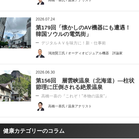
2026.07.24
第179回「懐かしのAV機器にも遭遇！
韓国ソウルの電気街」
デジタルＡＶを味方に！新・仕事術
鴻池賢三氏 / オーディオビジュアル機器 評論家
2026.06.30
第156回 層雲峡温泉（北海道）―柱状
節理に圧倒される絶景温泉
高橋一喜の『これぞ！"本物の温泉"』
高橋一喜氏 / 温泉アナリスト
健康カテゴリーのコラム