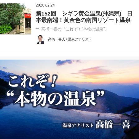
2026.02.24
第152回 シギラ黄金温泉(沖縄県) 日
本最南端！黄金色の南国リゾート温泉
高橋一喜の『これぞ！"本物の温泉"』
高橋一喜氏 / 温泉アナリスト