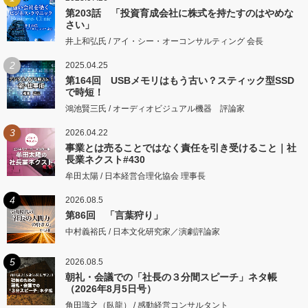
第203話 「投資育成会社に株式を持たすのはやめな
さい」
井上和弘氏 / アイ・シー・オーコンサルティング 会長
2
2025.04.25
第164回 USBメモリはもう古い？スティック型SSD
で時短！
鴻池賢三氏 / オーディオビジュアル機器 評論家
3
2026.04.22
事業とは売ることではなく責任を引き受けること｜社
長業ネクスト#430
牟田太陽 / 日本経営合理化協会 理事長
4
2026.08.5
第86回 「言葉狩り」
中村義裕氏 / 日本文化研究家／演劇評論家
5
2026.08.5
朝礼・会議での「社長の３分間スピーチ」ネタ帳
（2026年8月5日号）
角田識之（臥龍） / 感動経営コンサルタント