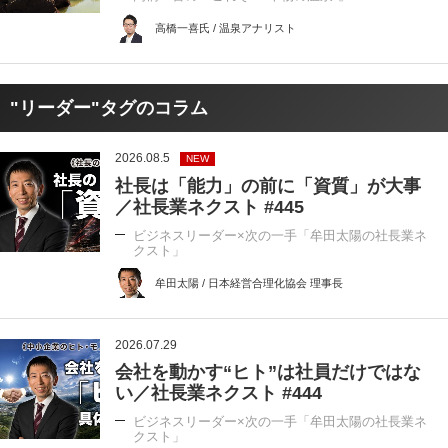
高橋一喜氏 / 温泉アナリスト
"リーダー"タグのコラム
2026.08.5
NEW
社長は「能力」の前に「資質」が大事
／社長業ネクスト #445
ビジネスリーダー×次の一手「牟田太陽の社長業ネ
クスト」
牟田太陽 / 日本経営合理化協会 理事長
2026.07.29
会社を動かす“ヒト”は社員だけではな
い／社長業ネクスト #444
ビジネスリーダー×次の一手「牟田太陽の社長業ネ
クスト」