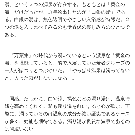
湯」という２つの源泉が存在する。もともとは「黄金の
湯」だけだったが、近年湧出したのが「白銀の湯」であ
る。白銀の湯は、無色透明でやさしい入浴感が特徴だ。２
つの湯を入り比べてみるのも伊香保の楽しみ方のひとつで
ある。
『万葉集』の時代から湧いているという濃厚な「黄金の
湯」を堪能していると、隣で入浴していた若者グループの
一人がぽつりとつぶやいた。「やっぱり温泉は濁ってない
と、入った気がしないよなあ」。
同感。たしかに、白や緑、褐色などの濁り湯は、温泉情
緒を高めてくれる。私も濁り湯を前にすると心が弾む。実
際に、濁っているのは温泉の成分が濃い証拠であるケース
が多く、効能も期待できる。濁り湯が良質な温泉であるの
は間違いない。