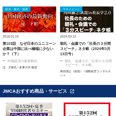
経済・株式・資産
マネジメント
2018.01.10
2024.03.12
第103話 なぜ日本のユニコーン
朝礼・会議での「社長の３分間
企業は中国に比べ極端に少ない
スピーチ」ネタ帳（2024年3月
か？（下）
13日号）
中国経済の最新動向
朝礼・会議での「社長の３分間
スピーチ」ネタ帳
沈 才彬氏 / 多摩大学 教授
角田識之（臥龍） / 感動経営コンサルタ
ント
JMCAおすすめ商品・サービス
open_in_new