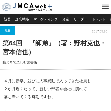
menu
新着
企業戦略
マーケティング
資産
リーダー
トレンド
教養
2017.05.26
第64回 『師弟』（著：野村克也・
宮本信也）
眼と耳で楽しむ読書術
４月に新卒、並びに人事異動で入ってきた社員も
２か月近くたって、新しい部署や会社に慣れて、
落ち着いてくる時期ですね。