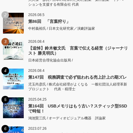
ションを支援する有限会社 代表
2
2026.08.5
第86回 「言葉狩り」
中村義裕氏 / 日本文化研究家／演劇評論家
3
2026.08.4
【追悼】鈴木敏文氏 言葉で伝える経営（ジャーナリ
スト 勝見明氏）
日本経営合理化協会出版局 /
4
2026.08.4
第147回 税務調査で必ず狙われる売上計上の期ズレ
児玉尚彦氏 / 株式会社経理がよくなる 一般社団法人経理革新
プロジェクト 代表・税理士
5
2025.04.25
第164回 USBメモリはもう古い？スティック型SSD
で時短！
鴻池賢三氏 / オーディオビジュアル機器 評論家
6
2023.07.26