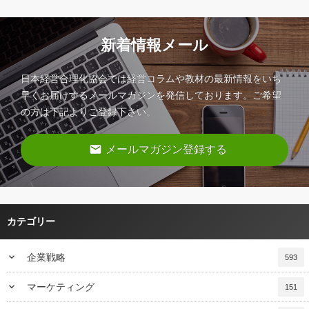
新着情報メール
日本経営合理化協会では経営コラムや教材の最新情報をいち
早くお届けするメールマガジンを発信しております。ご希望
の方は下記よりご登録下さい。
email
メールマガジン登録する
カテゴリー
keyboard_arrow_down
企業戦略
593
keyboard_arrow_down
マーケティング
151