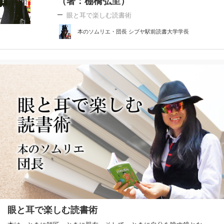
（著：棚橋弘至）
眼と耳で楽しむ読書術
本のソムリエ・団長 シブヤ駅前読書大学学長
眼と耳で楽しむ読書術