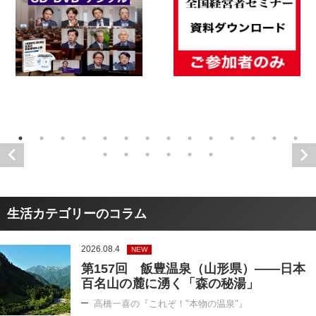
生活カテゴリーのコラム
2026.08.4
NEW
第157回 飯豊温泉（山形県）――日本
百名山の麓に湧く「森の秘湯」
高橋一喜の『これぞ！"本物の温泉"』