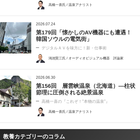
高橋一喜氏 / 温泉アナリスト
2026.07.24
第179回「懐かしのAV機器にも遭遇！
韓国ソウルの電気街」
デジタルＡＶを味方に！新・仕事術
鴻池賢三氏 / オーディオビジュアル機器 評論家
2026.06.30
第156回 層雲峡温泉（北海道）―柱状
節理に圧倒される絶景温泉
高橋一喜の『これぞ！"本物の温泉"』
高橋一喜氏 / 温泉アナリスト
教養カテゴリーのコラム