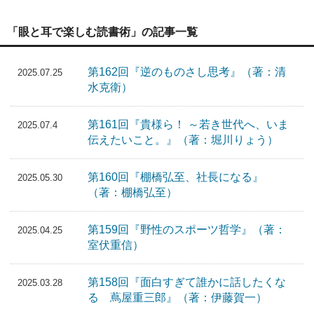
「眼と耳で楽しむ読書術」の記事一覧
第162回『逆のものさし思考』（著：清
2025.07.25
水克衛）
第161回『貴様ら！ ～若き世代へ、いま
2025.07.4
伝えたいこと。』（著：堀川りょう）
第160回『棚橋弘至、社長になる』
2025.05.30
（著：棚橋弘至）
第159回『野性のスポーツ哲学』（著：
2025.04.25
室伏重信）
第158回『面白すぎて誰かに話したくな
2025.03.28
る 蔦屋重三郎』（著：伊藤賀一）