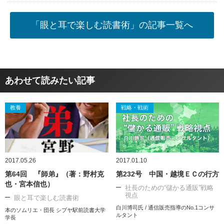
「眼と耳で楽しむ読書術」の記事一覧へ
あわせて読みたい記事
教養
戦略・戦術
2017.05.26
2017.01.10
第64回 『師弟』（著：野村克
第232号 中国・越境ＥＣの行方
也・宮本信也）
社長のための“儲かる通販”戦略
視点
眼と耳で楽しむ読書術
白川博司氏 / 通信販売指導のNo.1コンサ
本のソムリエ・団長 シブヤ駅前読書大学
ルタント
学長