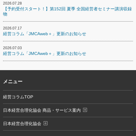
2026.07.28
【予約受付スタート！】第152回 夏季 全国経営者セミナー講演収録
物
2026.07.17
経営コラム「JMCAweb＋」更新のお知らせ
2026.07.03
経営コラム「JMCAweb＋」更新のお知らせ
メニュー
経営コラムTOP
exit_to_app
日本経営合理化協会 商品・サービス案内
exit_to_app
日本経営合理化協会