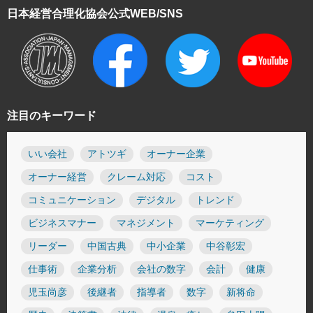
日本経営合理化協会
公式WEB/SNS
注目のキーワード
いい会社
アトツギ
オーナー企業
オーナー経営
クレーム対応
コスト
コミュニケーション
デジタル
トレンド
ビジネスマナー
マネジメント
マーケティング
リーダー
中国古典
中小企業
中谷彰宏
仕事術
企業分析
会社の数字
会計
健康
児玉尚彦
後継者
指導者
数字
新将命