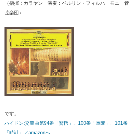
（指揮：カラヤン 演奏：ベルリン・フィルハーモニー管
弦楽団）
です。
ハイドン:交響曲第94番「驚愕」、100番「軍隊」、101番
「時計」／amazonへ