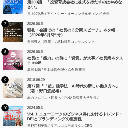
第203話 「投資育成会社に株式を持たすのはやめな
さい」
井上和弘氏 / アイ・シー・オーコンサルティング 会長
7
2026.08.5
朝礼・会議での「社長の３分間スピーチ」ネタ帳
（2026年8月5日号）
角田識之（臥龍） / 感動経営コンサルタント
8
2026.08.5
社長は「能力」の前に「資質」が大事／社長業ネクス
ト #445
牟田太陽 / 日本経営合理化協会 理事長
9
2018.06.29
第77回『「超」独学法 AI時代の新しい働き方へ』
（著：野口悠紀雄）
本のソムリエ・団長 シブヤ駅前読書大学学長 /
10
2024.05.3
Vol. 1 ニューヨークのビジネス界におけるトレンド：
DEIとブランディングの重要性
日野江都子氏 / リアルコスモポリタンCEO