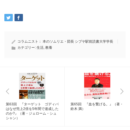
コラムニスト：
本のソムリエ・団長 シブヤ駅前読書大学学長
カテゴリー:
生活
,
教養
第63回 『ターゲット ゴディバ
第65回 『血を繋げる。』（著・
はなぜ売上2倍を5年間で達成した
鈴木 満）
のか?』（著・ジェローム・シュ
シャン）