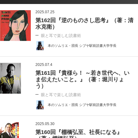
2025.07.25
第162回『逆のものさし思考』（著：清
水克衛）
眼と耳で楽しむ読書術
本のソムリエ・団長 シブヤ駅前読書大学学長
2025.07.4
第161回『貴様ら！ ～若き世代へ、い
ま伝えたいこと。』（著：堀川りょ
う）
眼と耳で楽しむ読書術
本のソムリエ・団長 シブヤ駅前読書大学学長
2025.05.30
第160回『棚橋弘至、社長になる』