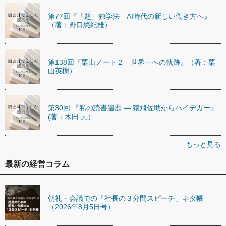
第77回『「超」独学法 AI時代の新しい働き方へ』
（著：野口悠紀雄）
第138回『栗山ノート２ 世界一への軌跡』（著：栗
山英樹）
第30回 『私の読書遍歴 ― 猿飛佐助からハイデガー』
(著：木田 元）
もっと見る
最新の経営コラム
朝礼・会議での「社長の３分間スピーチ」ネタ帳
（2026年8月5日号）