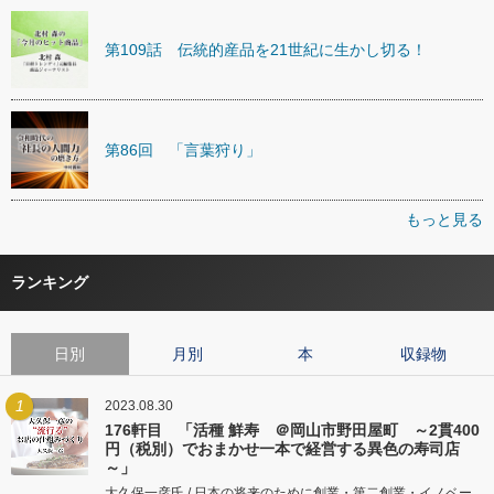
第109話 伝統的産品を21世紀に生かし切る！
第86回 「言葉狩り」
もっと見る
ランキング
日別
月別
本
収録物
1
2023.08.30
176軒目 「活種 鮮寿 ＠岡山市野田屋町 ～2貫400
円（税別）でおまかせ一本で経営する異色の寿司店
～」
大久保一彦氏 / 日本の将来のために創業・第二創業・イノベー