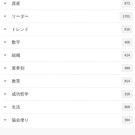
keyboard_arrow_down
資産
673
keyboard_arrow_down
リーダー
1701
keyboard_arrow_down
トレンド
516
keyboard_arrow_down
数字
406
keyboard_arrow_down
組織
414
keyboard_arrow_down
業界別
489
keyboard_arrow_down
教育
814
keyboard_arrow_down
成功哲学
318
keyboard_arrow_down
生活
809
keyboard_arrow_down
協会便り
394