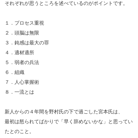
それぞれが思うところを述べているのがポイントです。
１．プロセス重視
２．頭脳は無限
３．鈍感は最大の罪
４．適材適所
５．弱者の兵法
６．組織
７．人心掌握術
８．一流とは
新人からの４年間を野村氏の下で過ごした宮本氏は、
最初は怒られてばかりで「早く辞めないかな」と思ってい
たとのこと。