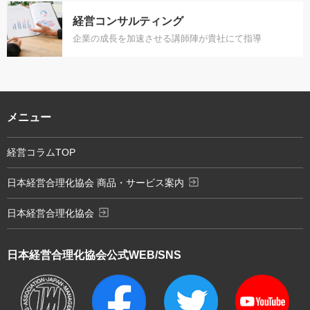
経営コンサルティング
企業の成長を加速させる講師陣が貴社にて指導
メニュー
経営コラムTOP
exit_to_app
日本経営合理化協会 商品・サービス案内
exit_to_app
日本経営合理化協会
日本経営合理化協会
公式WEB/SNS