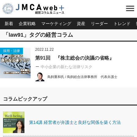
menu
新着
企業戦略
マーケティング
資産
リーダー
トレンド
「law91」タグの経営コラム
2022.11.22
採用・法律
第91回 『株主総会の決議の省略』
中小企業の新たな法律リスク
鳥飼重和氏 / 鳥飼総合法律事務所 代表弁護士
コラムピックアップ
第14講 経営者が弁護士と良好な関係を築く方法