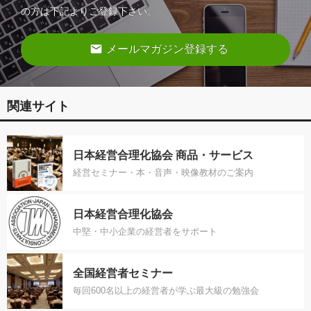
の方は下記よりご登録下さい。
email
メールマガジン登録する
関連サイト
日本経営合理化協会 商品・サービス
経営セミナー・本・音声・映像教材のご案内
日本経営合理化協会
中堅・中小企業の経営者をサポート
全国経営者セミナー
毎回600名以上の経営者が学ぶ最大級の勉強会