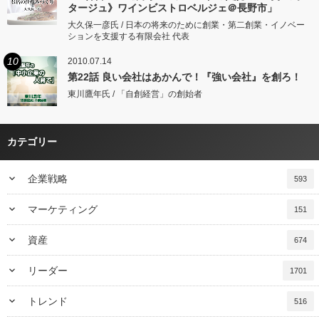
タージュ》ワインビストロベルジェ＠長野市」
大久保一彦氏 / 日本の将来のために創業・第二創業・イノベー
ションを支援する有限会社 代表
10
2010.07.14
第22話 良い会社はあかんで！『強い会社』を創ろ！
東川鷹年氏 / 「自創経営」の創始者
カテゴリー
keyboard_arrow_down
企業戦略
593
keyboard_arrow_down
マーケティング
151
keyboard_arrow_down
資産
674
keyboard_arrow_down
リーダー
1701
keyboard_arrow_down
トレンド
516