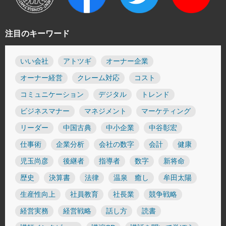
注目のキーワード
いい会社
アトツギ
オーナー企業
オーナー経営
クレーム対応
コスト
コミュニケーション
デジタル
トレンド
ビジネスマナー
マネジメント
マーケティング
リーダー
中国古典
中小企業
中谷彰宏
仕事術
企業分析
会社の数字
会計
健康
児玉尚彦
後継者
指導者
数字
新将命
歴史
決算書
法律
温泉 癒し
牟田太陽
生産性向上
社員教育
社長業
競争戦略
経営実務
経営戦略
話し方
読書