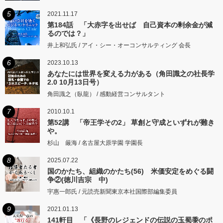
5
2021.11.17
第184話 「大赤字を出せば 自己資本の剰余金が減
るのでは？」
井上和弘氏 / アイ・シー・オーコンサルティング 会長
6
2023.10.13
あなたには世界を変える力がある（角田識之の社長学
2.0 10月13日号）
角田識之（臥龍） / 感動経営コンサルタント
7
2010.10.1
第52講 「帝王学その2」 草創と守成といずれが難き
や。
杉山 厳海 / 名古屋大原学園 学園長
8
2025.07.22
国のかたち、組織のかたち(56) 米価安定をめぐる闘
争②(徳川吉宗 中)
宇惠一郎氏 / 元読売新聞東京本社国際部編集委員
9
2021.01.13
141軒目 「《長野のレジェンドの伝説の玉蜀黍のポ