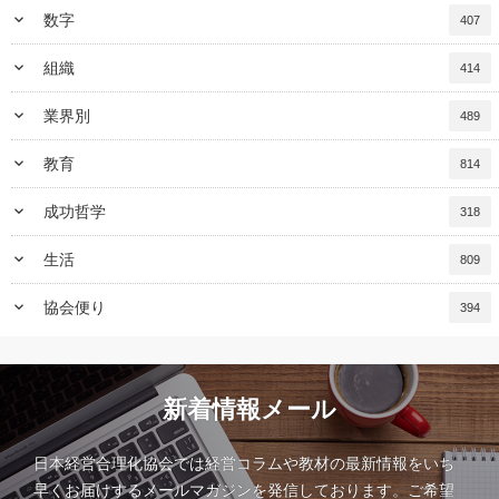
keyboard_arrow_down
数字
407
keyboard_arrow_down
組織
414
keyboard_arrow_down
業界別
489
keyboard_arrow_down
教育
814
keyboard_arrow_down
成功哲学
318
keyboard_arrow_down
生活
809
keyboard_arrow_down
協会便り
394
新着情報メール
日本経営合理化協会では経営コラムや教材の最新情報をいち
早くお届けするメールマガジンを発信しております。ご希望