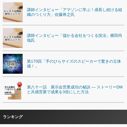
講師インタビュー「アマゾンに学ぶ！成長し続ける組
織のつくり方」佐藤将之氏
講師インタビュー「儲かる会社をつくる技法」横田尚
哉氏
第170回「手のひらサイズのスピーカーで驚きの立体
感！」
第八十一話 展示会営業成功の秘訣 ― ストーリーDM
と共感営業で成果を3倍にした方法
ランキング