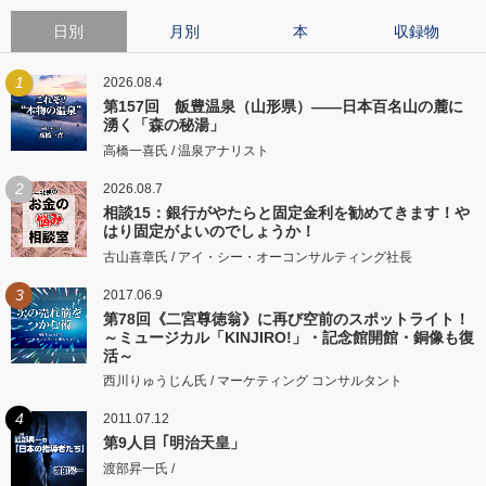
日別
月別
本
収録物
1
2026.08.4
第157回 飯豊温泉（山形県）――日本百名山の麓に
湧く「森の秘湯」
高橋一喜氏 / 温泉アナリスト
2
2026.08.7
相談15：銀行がやたらと固定金利を勧めてきます！や
はり固定がよいのでしょうか！
古山喜章氏 / アイ・シー・オーコンサルティング社長
3
2017.06.9
第78回《二宮尊徳翁》に再び空前のスポットライト！
～ミュージカル「KINJIRO!」・記念館開館・銅像も復
活～
西川りゅうじん氏 / マーケティング コンサルタント
4
2011.07.12
第9人目 ｢明治天皇」
渡部昇一氏 /