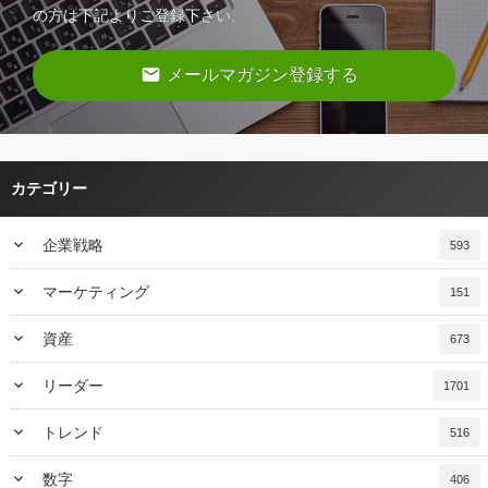
の方は下記よりご登録下さい。
email
メールマガジン登録する
カテゴリー
keyboard_arrow_down
企業戦略
593
keyboard_arrow_down
マーケティング
151
keyboard_arrow_down
資産
673
keyboard_arrow_down
リーダー
1701
keyboard_arrow_down
トレンド
516
keyboard_arrow_down
数字
406