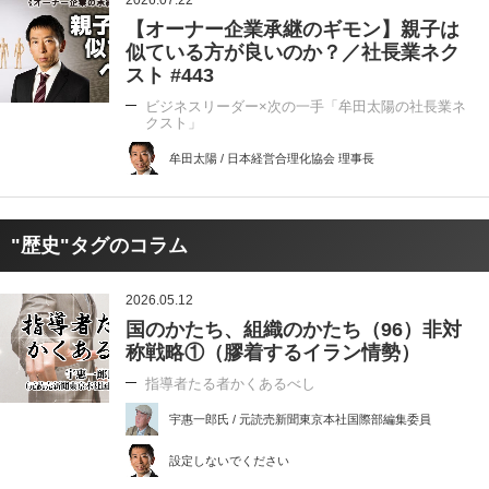
2026.07.22
【オーナー企業承継のギモン】親子は
似ている方が良いのか？／社長業ネク
スト #443
ビジネスリーダー×次の一手「牟田太陽の社長業ネ
クスト」
牟田太陽 / 日本経営合理化協会 理事長
"歴史"タグのコラム
2026.05.12
国のかたち、組織のかたち（96）非対
称戦略①（膠着するイラン情勢）
指導者たる者かくあるべし
宇惠一郎氏 / 元読売新聞東京本社国際部編集委員
設定しないでください