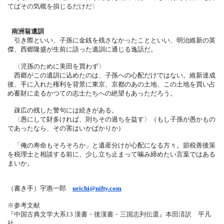
てばその気概を損じるだけだ〉
南洲
翁遺訓
引き際といい、子孫に金銭を残さなかったことといい、
明治維新の英
傑、西郷隆盛が生前に語った遺訓に通じる逸話だ。
〈児孫のために美田を買わず〉
西郷がこの遺訓に込めたのは、子孫への心配だけではない。
維新達成
後、手に入れた権利を背景に東京、京都のあの土地、
この土地を買い占
め蓄財に走るかつての志士たちへの絶望もあった
だろう。
疎広の残した警句には続きがある。
〈愚にして財多ければ、則ちその過ちを益す〉（
もし子孫が愚かもの
であったなら、その害はいかばかりか）
「俺の寿命もそろそろか」と遺産分けが心配になる方々。
節税善後策
を税理士と相談する前に、
少し立ち止まって噛み締めたい言葉ではある
まいか。
（書き手）宇惠一郎
ueichi@nifty.com
※参考文献
『中国古典文学大系13 漢書・後漢書・三国志列伝選』本田済訳 平凡
社