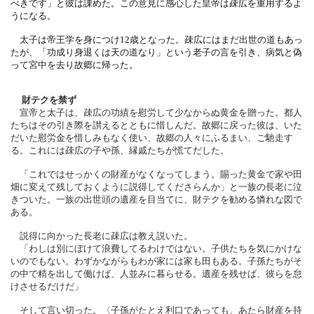
べきです」と彼は諌めた。
この意見に感心した皇帝は疎広を重用するよ
うになる。
太子は帝王学を身につけ12歳となった。
疎広にはまだ出世の道もあっ
たが、「功成り身退くは天の道なり」
という老子の言を引き、病気と偽
って宮中を去り故郷に帰った。
財テクを禁ず
宣帝と太子は、疎広の功績を慰労して少なからぬ黄金を贈った。
都人
たちはその引き際を讃えるとともに惜しんだ。
故郷に戻った彼は、いた
だいた慰労金を惜しみもなく使い、
故郷の人々にふるまい、ご馳走す
る。これには疎広の子や孫、
縁戚たちが慌てだした。
「これではせっかくの財産がなくなってしまう。
賜った黄金で家や田
畑に変えて残しておくように説得してくださら
んか」と一族の長老に泣
きついた。
一族の出世頭の遺産を目当てに、財テクを勧める憐れな図で
ある。
説得に向かった長老に疎広は教え説いた。
「わしは別にぼけて浪費してるわけではない。
子供たちを気にかけな
いのでもない。
わずかながらもわが家には家も田もある。
子孫たちがそ
の中で精を出して働けば、人並みに暮らせる。
遺産を残せば、彼らを怠
けさせるだけだ」
そして言い切った。〈子孫がたとえ利口であっても、
あたら財産を持