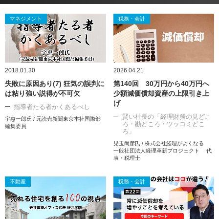
マネジメント
税務・会計
2018.01.30
2026.04.21
失敗に原因あり(7) 狂気の誤判に
第140回 30万円から40万円へ
は粘り強い説得が不可欠
少額減価償却資産の上限引き上
げ
指導者たる者かくあるべし
賢い社長の「経理財務の見どこ
宇惠一郎氏 / 元読売新聞東京本社国際部
ろ・勘どころ・ツッコミどこ
編集委員
ろ」
児玉尚彦氏 / 株式会社経理がよくなる
一般社団法人経理革新プロジェクト 代
表・税理士
不動産
税務・会計