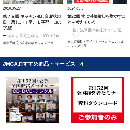
2016.05.27
2024.03.1
第７９回 キッチン流し台形状の
第22回 常に減価償却を増やすこ
良し悪し。(Ｉ型、Ｌ字型、コの
とを考えている
字型)
強い決算書の会社はココが違
う！
売れる住宅を創る 100の視点
古山喜章氏 / アイ・シー・オーコンサル
碓井民朗氏 / 碓井建築オフィス代表
ティング社長
JMCAおすすめ商品・サービス
open_in_new