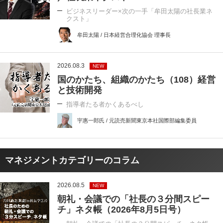
ビジネスリーダー×次の一手「牟田太陽の社長業ネ
クスト」
牟田太陽 / 日本経営合理化協会 理事長
2026.08.3
NEW
国のかたち、組織のかたち（108）経営
と技術開発
指導者たる者かくあるべし
宇惠一郎氏 / 元読売新聞東京本社国際部編集委員
マネジメントカテゴリーのコラム
2026.08.5
NEW
朝礼・会議での「社長の３分間スピー
チ」ネタ帳（2026年8月5日号）