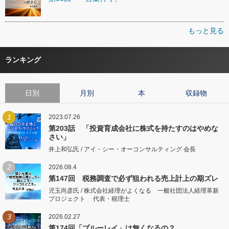
もっと見る
ランキング
日別
月別
本
収録物
1
2023.07.26
第203話 「投資育成会社に株式を持たすのはやめな
さい」
井上和弘氏 / アイ・シー・オーコンサルティング 会長
2
2026.08.4
第147回 税務調査で必ず狙われる売上計上の期ズレ
児玉尚彦氏 / 株式会社経理がよくなる 一般社団法人経理革新
プロジェクト 代表・税理士
3
2026.02.27
第174回「ブルーレイ」は無くなるの？