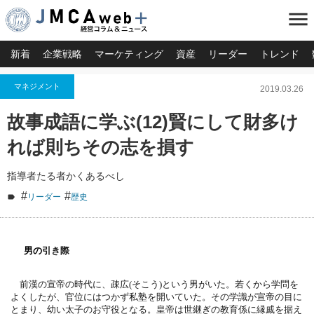
menu
新着
企業戦略
マーケティング
資産
リーダー
トレンド
マネジメント
2019.03.26
故事成語に学ぶ(12)賢にして財多け
れば則ちその志を損す
指導者たる者かくあるべし
#
#
リーダー
歴史
男の
引き際
前漢の宣帝の時代に、疎広(そこう)という男がいた。
若くから学問を
よくしたが、官位にはつかず私塾を開いていた。
その学識が宣帝の目に
とまり、幼い太子のお守役となる。
皇帝は世継ぎの教育係に縁戚を据え