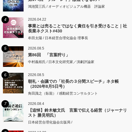
鴻池賢三氏 / オーディオビジュアル機器 評論家
4
2026.04.22
事業とは売ることではなく責任を引き受けること｜社
長業ネクスト#430
牟田太陽 / 日本経営合理化協会 理事長
5
2026.08.5
第86回 「言葉狩り」
中村義裕氏 / 日本文化研究家／演劇評論家
6
2026.08.5
朝礼・会議での「社長の３分間スピーチ」ネタ帳
（2026年8月5日号）
角田識之（臥龍） / 感動経営コンサルタント
7
2026.08.4
【追悼】鈴木敏文氏 言葉で伝える経営（ジャーナリ
スト 勝見明氏）
日本経営合理化協会出版局 /