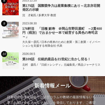
8
2023.12.20
第175話 国際競争力は産業集積にあり～北京亦荘開
発区の示唆
沈 才彬氏 / 多摩大学 教授
9
2023.08.30
176軒目 「活種 鮮寿 ＠岡山市野田屋町 ～2貫400
円（税別）でおまかせ一本で経営する異色の寿司店
～」
大久保一彦氏 / 日本の将来のために創業・第二創業・イノベー
ションを支援する有限会社 代表
10
2026.08.5
第109話 伝統的産品を21世紀に生かし切る！
北村 森氏 / 『日経トレンディ』元編集長／商品ジャーナリス
ト
新着情報メール
日本経営合理化協会では経営コラムや教材の最新情報をいち
早くお届けするメールマガジンを発信しております。ご希望