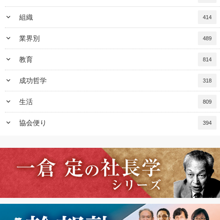
keyboard_arrow_down
組織
414
keyboard_arrow_down
業界別
489
keyboard_arrow_down
教育
814
keyboard_arrow_down
成功哲学
318
keyboard_arrow_down
生活
809
keyboard_arrow_down
協会便り
394