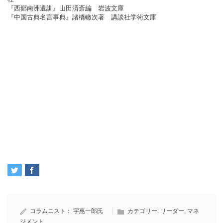
『西郷南洲遺訓』山田済斎編 岩波文庫
『中国古典名言事典』諸橋轍次著 講談社学術文庫
コラムニスト：
宇惠一郎氏
カテゴリー:
リーダー
,
マネ
ジメント