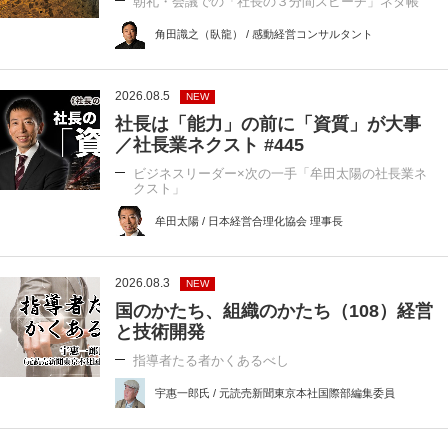
朝礼・会議での「社長の３分間スピーチ」ネタ帳
角田識之（臥龍） / 感動経営コンサルタント
2026.08.5
NEW
社長は「能力」の前に「資質」が大事
／社長業ネクスト #445
ビジネスリーダー×次の一手「牟田太陽の社長業ネ
クスト」
牟田太陽 / 日本経営合理化協会 理事長
2026.08.3
NEW
国のかたち、組織のかたち（108）経営
と技術開発
指導者たる者かくあるべし
宇惠一郎氏 / 元読売新聞東京本社国際部編集委員