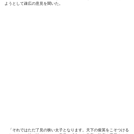
ようとして疎広の意見を聞いた
。
「それではただ了見の狭い太子となります。
天下の俊英をこそつける