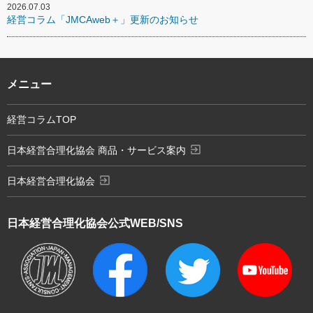
2026.07.03
経営コラム「JMCAweb＋」更新のお知らせ
メニュー
経営コラムTOP
exit_to_app
日本経営合理化協会 商品・サービス案内
exit_to_app
日本経営合理化協会
日本経営合理化協会
公式WEB/SNS