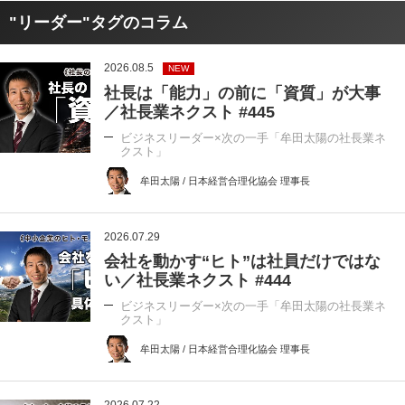
"リーダー"タグのコラム
2026.08.5
NEW
社長は「能力」の前に「資質」が大事
／社長業ネクスト #445
ビジネスリーダー×次の一手「牟田太陽の社長業ネ
クスト」
牟田太陽 / 日本経営合理化協会 理事長
2026.07.29
会社を動かす“ヒト”は社員だけではな
い／社長業ネクスト #444
ビジネスリーダー×次の一手「牟田太陽の社長業ネ
クスト」
牟田太陽 / 日本経営合理化協会 理事長