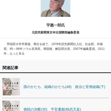
宇惠一郎氏
元読売新聞東京本社国際部編集委員
早稲田大学卒業後、商社を経て、1978年読売新聞社入社。社会部、外報
部、95～98年ソウル支局長。帰国後、解説部次長、2007年編集委員。2011
年…もっと見る
関連記事
国のかたち、組織のかたち(48) 政治と官僚組織(下)
挑戦の決断(30) 平安遷都(桓武天皇)