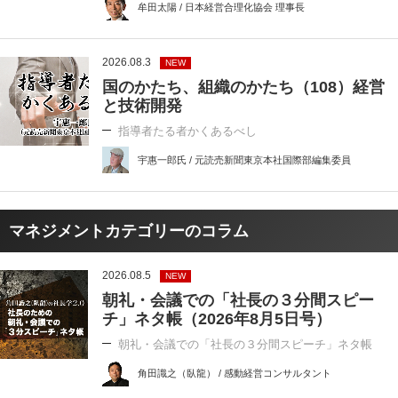
牟田太陽 / 日本経営合理化協会 理事長
2026.08.3
NEW
国のかたち、組織のかたち（108）経営
と技術開発
指導者たる者かくあるべし
宇惠一郎氏 / 元読売新聞東京本社国際部編集委員
マネジメントカテゴリーのコラム
2026.08.5
NEW
朝礼・会議での「社長の３分間スピー
チ」ネタ帳（2026年8月5日号）
朝礼・会議での「社長の３分間スピーチ」ネタ帳
角田識之（臥龍） / 感動経営コンサルタント