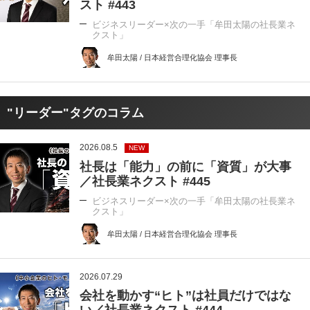
スト #443
ビジネスリーダー×次の一手「牟田太陽の社長業ネ
クスト」
牟田太陽 / 日本経営合理化協会 理事長
"リーダー"タグのコラム
2026.08.5
NEW
社長は「能力」の前に「資質」が大事
／社長業ネクスト #445
ビジネスリーダー×次の一手「牟田太陽の社長業ネ
クスト」
牟田太陽 / 日本経営合理化協会 理事長
2026.07.29
会社を動かす“ヒト”は社員だけではな