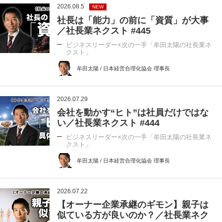
2026.08.5
NEW
社長は「能力」の前に「資質」が大事
／社長業ネクスト #445
ビジネスリーダー×次の一手「牟田太陽の社長業ネ
クスト」
牟田太陽 / 日本経営合理化協会 理事長
2026.07.29
会社を動かす“ヒト”は社員だけではな
い／社長業ネクスト #444
ビジネスリーダー×次の一手「牟田太陽の社長業ネ
クスト」
牟田太陽 / 日本経営合理化協会 理事長
2026.07.22
【オーナー企業承継のギモン】親子は
似ている方が良いのか？／社長業ネク