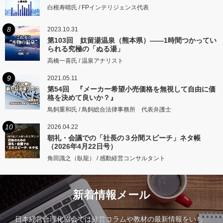
白根寿晴氏 / FPインテリジェンス代表
8
2023.10.31
第103回 奴留湯温泉（熊本県）――1時間つかってい
られる究極の「ぬる湯」
高橋一喜氏 / 温泉アナリスト
9
2021.05.11
第54回 『メーカー希望小売価格を無視して自由に価
格を決めて良いか？』
鳥飼重和氏 / 鳥飼総合法律事務所 代表弁護士
10
2026.04.22
朝礼・会議での「社長の３分間スピーチ」ネタ帳
（2026年4月22日号）
角田識之（臥龍） / 感動経営コンサルタント
新着情報メール
日本経営合理化協会では経営コラムや教材の最新情報をいち