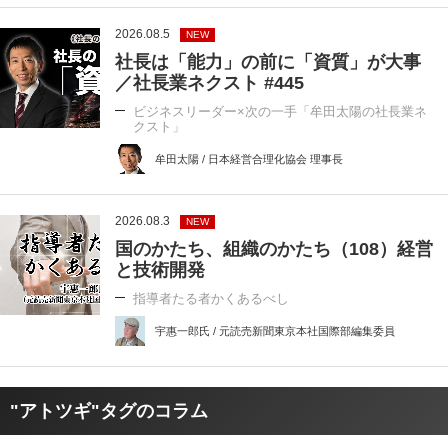
2026.08.5
NEW
社長は「能力」の前に「資質」が大事
／社長業ネクスト #445
ビジネスリーダー×次の一手「牟田太陽の社長業ネ
クスト」
牟田太陽 / 日本経営合理化協会 理事長
2026.08.3
NEW
国のかたち、組織のかたち（108）経営
と技術開発
指導者たる者かくあるべし
宇惠一郎氏 / 元読売新聞東京本社国際部編集委員
"アトツギ"タグのコラム