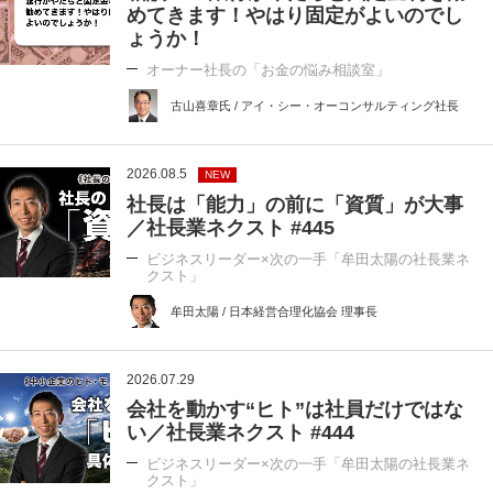
めてきます！やはり固定がよいのでし
ょうか！
オーナー社長の「お金の悩み相談室」
古山喜章氏 / アイ・シー・オーコンサルティング社長
2026.08.5
NEW
社長は「能力」の前に「資質」が大事
／社長業ネクスト #445
ビジネスリーダー×次の一手「牟田太陽の社長業ネ
クスト」
牟田太陽 / 日本経営合理化協会 理事長
2026.07.29
会社を動かす“ヒト”は社員だけではな
い／社長業ネクスト #444
ビジネスリーダー×次の一手「牟田太陽の社長業ネ
クスト」