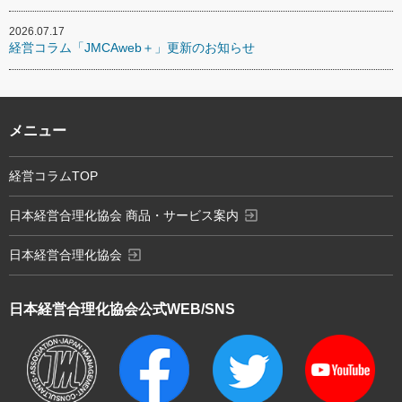
2026.07.17
経営コラム「JMCAweb＋」更新のお知らせ
メニュー
経営コラムTOP
exit_to_app
日本経営合理化協会 商品・サービス案内
exit_to_app
日本経営合理化協会
日本経営合理化協会
公式WEB/SNS