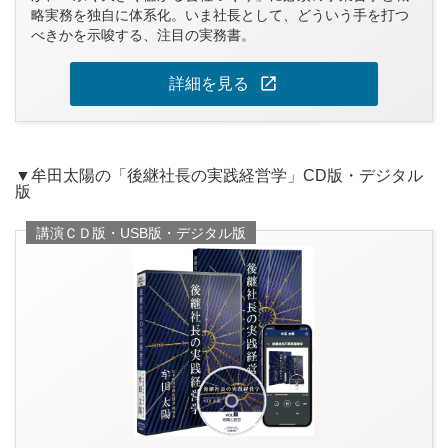
略実務を独自に体系化。いま社長として、どういう手を打つ
べきかを示唆する、注目の実務書。
open_in_new
詳細を見る
▼牟田太陽の「後継社長の実践経営学」CD版・デジタル
版
講演ＣＤ版・USB版・デジタル版