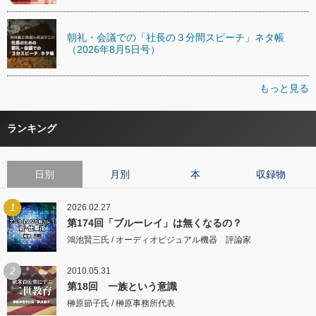
朝礼・会議での「社長の３分間スピーチ」ネタ帳
（2026年8月5日号）
もっと見る
ランキング
日別
月別
本
収録物
1
2026.02.27
第174回「ブルーレイ」は無くなるの？
鴻池賢三氏 / オーディオビジュアル機器 評論家
2
2010.05.31
第18回 一族という意識
榊原節子氏 / 榊原事務所代表