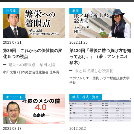
社長業
教養
2023.07.21
2022.11.25
第39回 これからの価値観の変
第130回『最後に勝つ負け方を知
化５つの視点
っておけ。』（著：アントニオ
猪木）
繁栄への着眼点 牟田太陽
眼と耳で楽しむ読書術
牟田太陽 / 日本経営合理化協会 理事長
本のソムリエ・団長 シブヤ駅前読書大学
学長
キーワード
経済・株式・資産
2021.08.17
2012.03.2