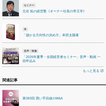
セミナー
元谷 拓の経営塾《オーナー社長の帝王学》
本
「儲かる方向性の決め方」牟田太陽著
音声・映像
「2026年夏季・全国経営者セミナー」音声・動画 一
括申込み
もっと見る
open_in_new
関連記事
第383回 買い手目線のM&A