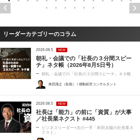
リーダーカテゴリーのコラム
2026.08.5
NEW
朝礼・会議での「社長の３分間スピー
チ」ネタ帳（2026年8月5日号）
朝礼・会議での「社長の３分間スピーチ」ネタ帳
角田識之（臥龍） / 感動経営コンサルタント
2026.08.5
NEW
社長は「能力」の前に「資質」が大事
／社長業ネクスト #445
ビジネスリーダー×次の一手「牟田太陽の社長業ネ
クスト」