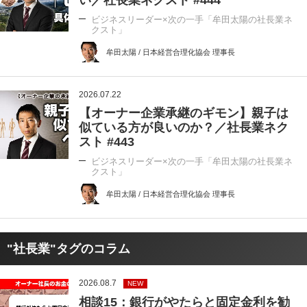
い／社長業ネクスト #444
ビジネスリーダー×次の一手「牟田太陽の社長業ネ
クスト」
牟田太陽 / 日本経営合理化協会 理事長
2026.07.22
【オーナー企業承継のギモン】親子は
似ている方が良いのか？／社長業ネク
スト #443
ビジネスリーダー×次の一手「牟田太陽の社長業ネ
クスト」
牟田太陽 / 日本経営合理化協会 理事長
"社長業"タグのコラム
2026.08.7
NEW
相談15：銀行がやたらと固定金利を勧