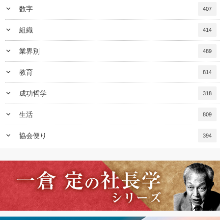
keyboard_arrow_down
数字
407
keyboard_arrow_down
組織
414
keyboard_arrow_down
業界別
489
keyboard_arrow_down
教育
814
keyboard_arrow_down
成功哲学
318
keyboard_arrow_down
生活
809
keyboard_arrow_down
協会便り
394