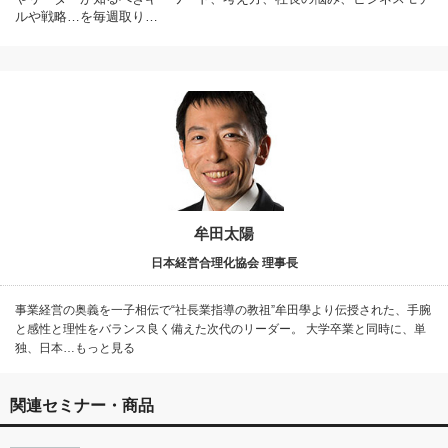
ルや戦略…を毎週取り…
牟田太陽
日本経営合理化協会 理事長
事業経営の奥義を一子相伝で“社長業指導の教祖”牟田學より伝授された、手腕
と感性と理性をバランス良く備えた次代のリーダー。 大学卒業と同時に、単
独、日本…もっと見る
関連セミナー・商品