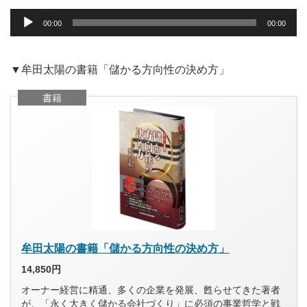
音
声
00:00
00:00
プ
レ
ー
ヤ
▼牟田太陽の書籍「儲かる方向性の決め方」
ー
書籍
牟田太陽の書籍「儲かる方向性の決め方」
14,850円
オーナー経営に精通、多くの企業を発展、甦らせてきた著者
が、「永く大きく儲かる会社づくり」に必須の事業哲学と戦