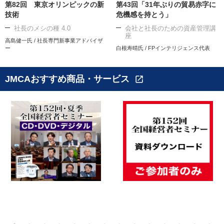
第82回 東京オリンピックの新
第43回「31年ぶりの貿易赤字に
技術
危機感を持とう」
社長のメシの種 4.0
会社と社長のための資産管理講
座
高島健一氏 / 社長専門新事業アドバイザ
ー
白根寿晴氏 / FPインテリジェンス代表
JMCAおすすめ商品・サービス
open_in_new