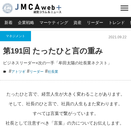
menu
新着
企業戦略
マーケティング
資産
リーダー
トレンド
マネジメント
2021.09.22
第191回 たったひと言の重み
ビジネスリーダー×次の一手「牟田太陽の社長業ネクスト」
#
#
#
アトツギ
リーダー
社長業
たったひと言で、経営人生が大きく変わることがあります。
そして、社長のひと言で、社員の人生もまた変わります。
すべては言葉で繋がっています。
社長として注意すべき「言葉」の力についてお伝えします。