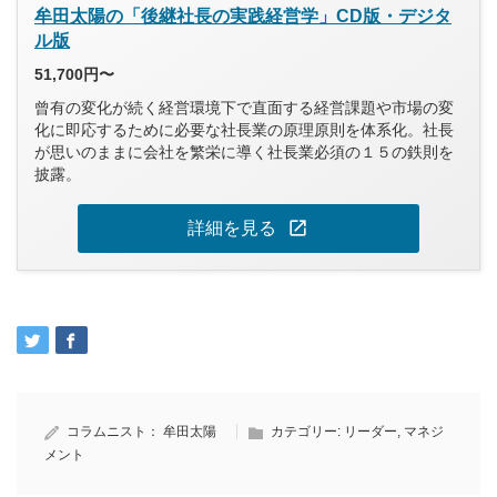
牟田太陽の「後継社長の実践経営学」CD版・デジタ
ル版
51,700円〜
曾有の変化が続く経営環境下で直面する経営課題や市場の変
化に即応するために必要な社長業の原理原則を体系化。社長
が思いのままに会社を繁栄に導く社長業必須の１５の鉄則を
披露。
open_in_new
詳細を見る
コラムニスト：
牟田太陽
カテゴリー:
リーダー
,
マネジ
メント