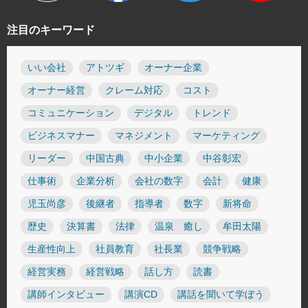
注目のキーワード
いい会社
アトツギ
オーナー企業
オーナー経営
クレーム対応
コスト
コミュニケーション
デジタル
トレンド
ビジネスマナー
マネジメント
マーケティング
リーダー
中国古典
中小企業
中谷彰宏
仕事術
企業分析
会社の数字
会計
健康
児玉尚彦
後継者
指導者
数字
新将命
歴史
決算書
法律
温泉 癒し
牟田太陽
生産性向上
社員教育
社長業
競争戦略
経営実務
経営戦略
話し方
読書
講師インタビュー
講演CD
講話を聞いて学ぼう