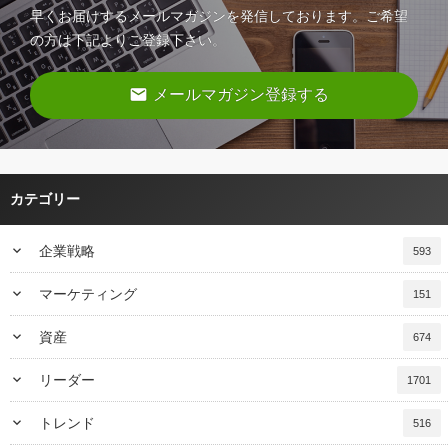
早くお届けするメールマガジンを発信しております。ご希望
の方は下記よりご登録下さい。
email
メールマガジン登録する
カテゴリー
keyboard_arrow_down
企業戦略
593
keyboard_arrow_down
マーケティング
151
keyboard_arrow_down
資産
674
keyboard_arrow_down
リーダー
1701
keyboard_arrow_down
トレンド
516