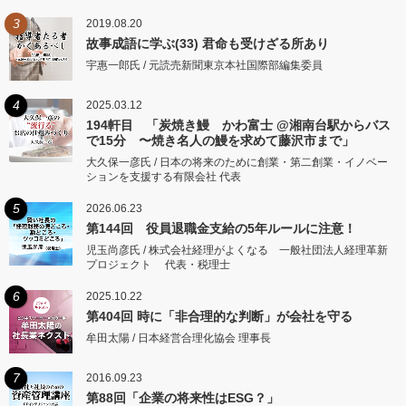
3
2019.08.20
故事成語に学ぶ(33) 君命も受けざる所あり
宇惠一郎氏 / 元読売新聞東京本社国際部編集委員
4
2025.03.12
194軒目 「炭焼き鰻 かわ富士 @湘南台駅からバス
で15分 〜焼き名人の鰻を求めて藤沢市まで」
大久保一彦氏 / 日本の将来のために創業・第二創業・イノベー
ションを支援する有限会社 代表
5
2026.06.23
第144回 役員退職金支給の5年ルールに注意！
児玉尚彦氏 / 株式会社経理がよくなる 一般社団法人経理革新
プロジェクト 代表・税理士
6
2025.10.22
第404回 時に「非合理的な判断」が会社を守る
牟田太陽 / 日本経営合理化協会 理事長
7
2016.09.23
第88回「企業の将来性はESG？」