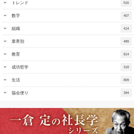
keyboard_arrow_down
トレンド
516
keyboard_arrow_down
数字
407
keyboard_arrow_down
組織
414
keyboard_arrow_down
業界別
489
keyboard_arrow_down
教育
814
keyboard_arrow_down
成功哲学
318
keyboard_arrow_down
生活
809
keyboard_arrow_down
協会便り
394