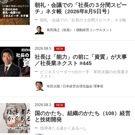
朝礼・会議での「社長の３分間スピー
チ」ネタ帳（2026年8月5日号）
朝礼・会議での「社長の３分間スピーチ」ネタ帳
角田識之（臥龍） / 感動経営コンサルタント
2026.08.5
NEW
社長は「能力」の前に「資質」が大事
／社長業ネクスト #445
ビジネスリーダー×次の一手「牟田太陽の社長業ネ
クスト」
牟田太陽 / 日本経営合理化協会 理事長
2026.08.3
NEW
国のかたち、組織のかたち（108）経営
と技術開発
指導者たる者かくあるべし