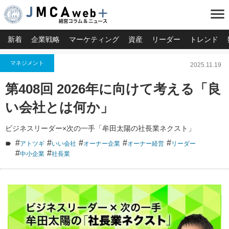
menu
新着
企業戦略
マーケティング
資産
リーダー
トレンド
マネジメント
2025.11.19
第408回 2026年に向けて考える「良
い会社とは何か」
ビジネスリーダー×次の一手「牟田太陽の社長業ネクスト」
#
#
#
#
#
アトツギ
いい会社
オーナー企業
オーナー経営
リーダー
#
#
中小企業
社長業