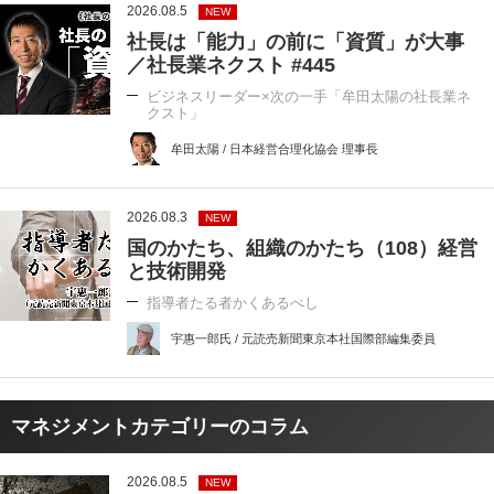
2026.08.5
NEW
社長は「能力」の前に「資質」が大事
／社長業ネクスト #445
ビジネスリーダー×次の一手「牟田太陽の社長業ネ
クスト」
牟田太陽 / 日本経営合理化協会 理事長
2026.08.3
NEW
国のかたち、組織のかたち（108）経営
と技術開発
指導者たる者かくあるべし
宇惠一郎氏 / 元読売新聞東京本社国際部編集委員
マネジメントカテゴリーのコラム
2026.08.5
NEW