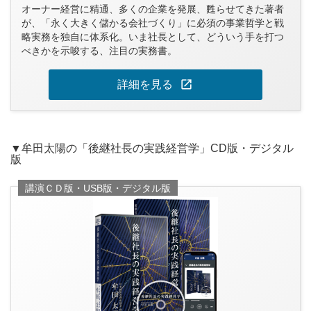
オーナー経営に精通、多くの企業を発展、甦らせてきた著者
が、「永く大きく儲かる会社づくり」に必須の事業哲学と戦
略実務を独自に体系化。いま社長として、どういう手を打つ
べきかを示唆する、注目の実務書。
open_in_new
詳細を見る
▼牟田太陽の「後継社長の実践経営学」CD版・デジタル
版
講演ＣＤ版・USB版・デジタル版