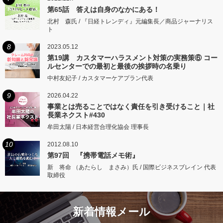
第65話 答えは自身のなかにある！
北村 森氏 / 『日経トレンディ』元編集長／商品ジャーナリス
ト
8
2023.05.12
第19講 カスタマーハラスメント対策の実務策⑥ コー
ルセンターでの最初と最後の挨拶時の名乗り
中村友妃子 / カスタマーケアプラン代表
9
2026.04.22
事業とは売ることではなく責任を引き受けること｜社
長業ネクスト#430
牟田太陽 / 日本経営合理化協会 理事長
10
2012.08.10
第97回 『携帯電話メモ術』
新 将命 （あたらし まさみ）氏 / 国際ビジネスブレイン 代表
取締役
新着情報メール