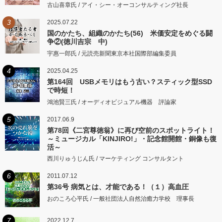
古山喜章氏 / アイ・シー・オーコンサルティング社長
3
2025.07.22
国のかたち、組織のかたち(56) 米価安定をめぐる闘
争②(徳川吉宗 中)
宇惠一郎氏 / 元読売新聞東京本社国際部編集委員
4
2025.04.25
第164回 USBメモリはもう古い？スティック型SSD
で時短！
鴻池賢三氏 / オーディオビジュアル機器 評論家
5
2017.06.9
第78回《二宮尊徳翁》に再び空前のスポットライト！
～ミュージカル「KINJIRO!」・記念館開館・銅像も復
活～
西川りゅうじん氏 / マーケティング コンサルタント
6
2011.07.12
第36号 病気とは、才能である！（１）高血圧
おのころ心平氏 / 一般社団法人自然治癒力学校 理事長
7
2022.12.7