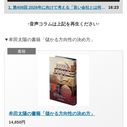
プ
1. 第408回 2026年に向けて考える「良い会社とは何か」
16:23
レ
ー
ヤ
↑音声コラムは上記を再生ください↑
ー
▼牟田太陽の書籍「儲かる方向性の決め方」
書籍
牟田太陽の書籍「儲かる方向性の決め方」
14,850円