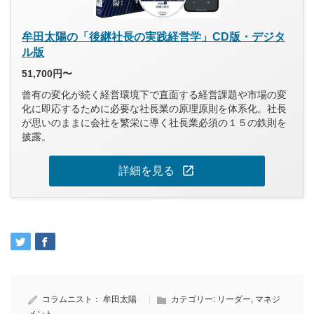
牟田太陽の「後継社長の実践経営学」CD版・デジタ
ル版
51,700円〜
曾有の変化が続く経営環境下で直面する経営課題や市場の変
化に即応するために必要な社長業の原理原則を体系化。社長
が思いのままに会社を繁栄に導く社長業必須の１５の鉄則を
披露。
open_in_new
詳細を見る
コラムニスト：
牟田太陽
カテゴリー:
リーダー
,
マネジ