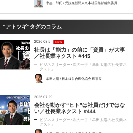
宇惠一郎氏 / 元読売新聞東京本社国際部編集委員
"アトツギ"タグのコラム
2026.08.5
NEW
社長は「能力」の前に「資質」が大事
／社長業ネクスト #445
ビジネスリーダー×次の一手「牟田太陽の社長業ネ
クスト」
牟田太陽 / 日本経営合理化協会 理事長
2026.07.29
会社を動かす“ヒト”は社員だけではな
い／社長業ネクスト #444
ビジネスリーダー×次の一手「牟田太陽の社長業ネ
クスト」