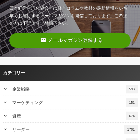
日本経営合理化協会では経営コラムや教材の最新情報をいち
早くお届けするメールマガジンを発信しております。ご希望
の方は下記よりご登録下さい。
email
メールマガジン登録する
カテゴリー
keyboard_arrow_down
企業戦略
593
keyboard_arrow_down
マーケティング
151
keyboard_arrow_down
資産
674
keyboard_arrow_down
リーダー
1701