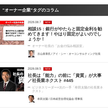
"オーナー企業"タグのコラム
2026.08.7
NEW
相談15：銀行がやたらと固定金利を勧
めてきます！やはり固定がよいのでし
ょうか！
オーナー社長の「お金の悩み相談室」
古山喜章氏 / アイ・シー・オーコンサルティング社長
2026.08.5
NEW
社長は「能力」の前に「資質」が大事
／社長業ネクスト #445
ビジネスリーダー×次の一手「牟田太陽の社長業ネ
クスト」
牟田太陽 / 日本経営合理化協会 理事長