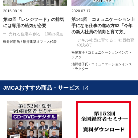
2016.08.19
2020.07.17
第82回「レンジフード」の排気
第141回 コミュニケーション上
には専用の給気が必要
手になる仕事の進め方62「今年
の新人社員の傾向と育て方」
売れる住宅を創る 100の視点
デキル社員に育てる！ 社員教育
碓井民朗氏 / 碓井建築オフィス代表
の決め手
松尾友子 / コミュニケーションインスト
ラクター
浦野啓子氏 / コミュニケーションインス
トラクター
JMCAおすすめ商品・サービス
open_in_new