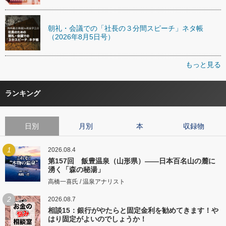
朝礼・会議での「社長の３分間スピーチ」ネタ帳
（2026年8月5日号）
もっと見る
ランキング
日別
月別
本
収録物
1
2026.08.4
第157回 飯豊温泉（山形県）――日本百名山の麓に
湧く「森の秘湯」
高橋一喜氏 / 温泉アナリスト
2
2026.08.7
相談15：銀行がやたらと固定金利を勧めてきます！や
はり固定がよいのでしょうか！