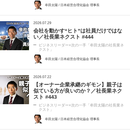
牟田太陽 / 日本経営合理化協会 理事長
2026.07.29
会社を動かす“ヒト”は社員だけではな
い／社長業ネクスト #444
ビジネスリーダー×次の一手「牟田太陽の社長業ネ
クスト」
牟田太陽 / 日本経営合理化協会 理事長
2026.07.22
【オーナー企業承継のギモン】親子は
似ている方が良いのか？／社長業ネク
スト #443
ビジネスリーダー×次の一手「牟田太陽の社長業ネ
クスト」
牟田太陽 / 日本経営合理化協会 理事長