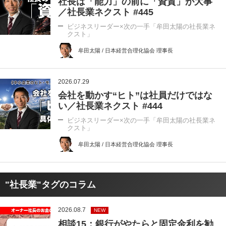
社長は「能力」の前に「資質」が大事
／社長業ネクスト #445
ビジネスリーダー×次の一手「牟田太陽の社長業ネ
クスト」
牟田太陽 / 日本経営合理化協会 理事長
2026.07.29
会社を動かす“ヒト”は社員だけではな
い／社長業ネクスト #444
ビジネスリーダー×次の一手「牟田太陽の社長業ネ
クスト」
牟田太陽 / 日本経営合理化協会 理事長
"社長業"タグのコラム
2026.08.7
NEW
相談15：銀行がやたらと固定金利を勧