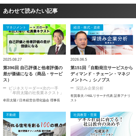
あわせて読みたい記事
マネジメント
経済・株式・資産
2025.08.27
2026.06.5
第396回 自己評価と他者評価の
第151回「自動発注サービスから
差が価値になる（商品・サービ
ディマンド・チェーン・マネジ
ス）
メントへ 」シノプス
ビジネスリーダー×次の一手
深読み企業分析
「牟田太陽の社長業ネクスト」
有賀泰夫 / H&Lリサーチ代表 証券アナリ
牟田太陽 / 日本経営合理化協会 理事長
スト
不動産
社員教育・営業