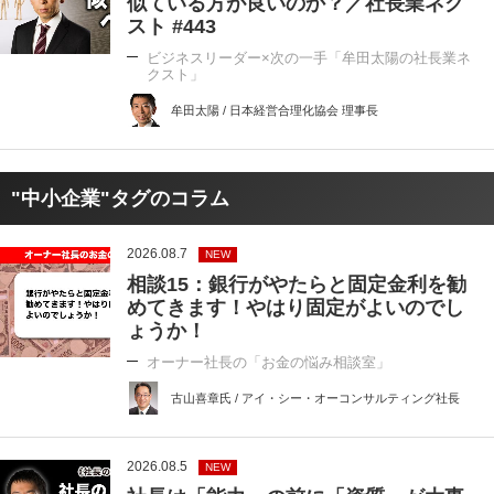
似ている方が良いのか？／社長業ネク
スト #443
ビジネスリーダー×次の一手「牟田太陽の社長業ネ
クスト」
牟田太陽 / 日本経営合理化協会 理事長
"中小企業"タグのコラム
2026.08.7
NEW
相談15：銀行がやたらと固定金利を勧
めてきます！やはり固定がよいのでし
ょうか！
オーナー社長の「お金の悩み相談室」
古山喜章氏 / アイ・シー・オーコンサルティング社長
2026.08.5
NEW