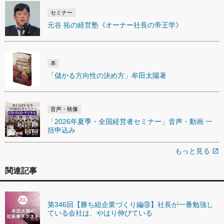
セミナー
元谷 拓の経営塾《オーナー社長の帝王学》
本
「儲かる方向性の決め方」牟田太陽著
音声・映像
「2026年夏季・全国経営者セミナー」音声・動画 一
括申込み
もっと見る
open_in_new
関連記事
第346回【勝ち組企業づくり編⑨】社長が一番勉強し
ている会社は、やはり伸びている