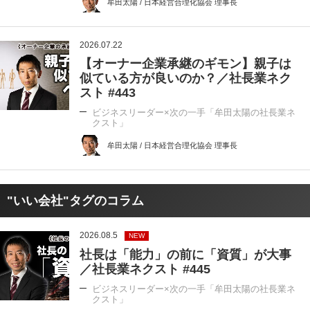
牟田太陽 / 日本経営合理化協会 理事長
2026.07.22
【オーナー企業承継のギモン】親子は
似ている方が良いのか？／社長業ネク
スト #443
ビジネスリーダー×次の一手「牟田太陽の社長業ネ
クスト」
牟田太陽 / 日本経営合理化協会 理事長
"いい会社"タグのコラム
2026.08.5
NEW
社長は「能力」の前に「資質」が大事
／社長業ネクスト #445
ビジネスリーダー×次の一手「牟田太陽の社長業ネ
クスト」