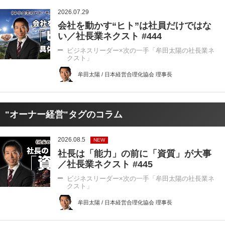
2026.07.29
会社を動かす“ヒト”は社員だけではな
い／社長業ネクスト #444
ビジネスリーダー×次の一手「牟田太陽の社長業ネ
クスト」
牟田太陽 / 日本経営合理化協会 理事長
"オーナー経営"タグのコラム
2026.08.5
NEW
社長は「能力」の前に「資質」が大事
／社長業ネクスト #445
ビジネスリーダー×次の一手「牟田太陽の社長業ネ
クスト」
牟田太陽 / 日本経営合理化協会 理事長