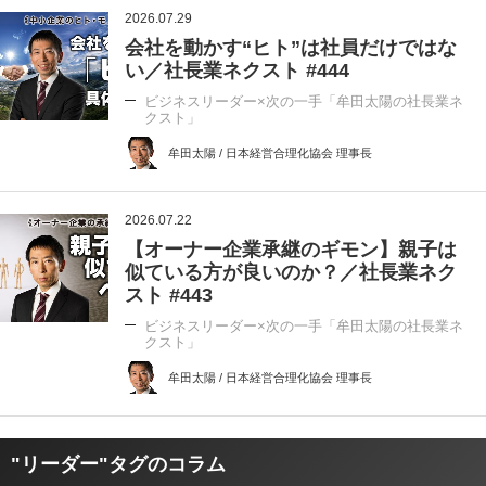
2026.07.29
会社を動かす“ヒト”は社員だけではな
い／社長業ネクスト #444
ビジネスリーダー×次の一手「牟田太陽の社長業ネ
クスト」
牟田太陽 / 日本経営合理化協会 理事長
2026.07.22
【オーナー企業承継のギモン】親子は
似ている方が良いのか？／社長業ネク
スト #443
ビジネスリーダー×次の一手「牟田太陽の社長業ネ
クスト」
牟田太陽 / 日本経営合理化協会 理事長
"リーダー"タグのコラム