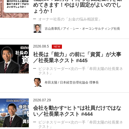
めてきます！やはり固定がよいのでし
ょうか！
オーナー社長の「お金の悩み相談室」
古山喜章氏 / アイ・シー・オーコンサルティング社長
2026.08.5
NEW
社長は「能力」の前に「資質」が大事
／社長業ネクスト #445
ビジネスリーダー×次の一手「牟田太陽の社長業ネ
クスト」
牟田太陽 / 日本経営合理化協会 理事長
2026.07.29
会社を動かす“ヒト”は社員だけではな
い／社長業ネクスト #444
ビジネスリーダー×次の一手「牟田太陽の社長業ネ
クスト」