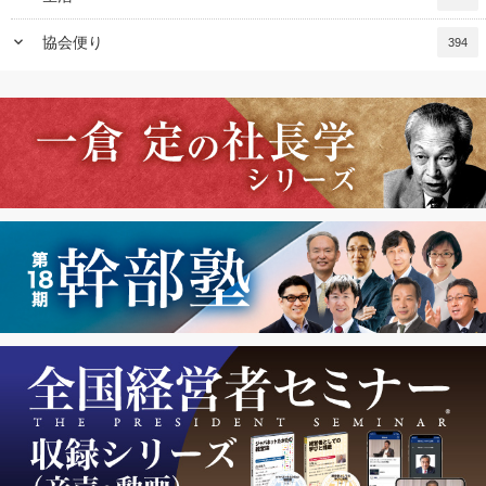
keyboard_arrow_down
協会便り
394