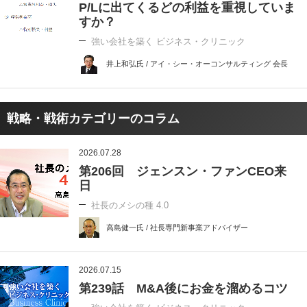
P/Lに出てくるどの利益を重視していま
すか？
強い会社を築く ビジネス・クリニック
井上和弘氏 / アイ・シー・オーコンサルティング 会長
戦略・戦術カテゴリーのコラム
2026.07.28
第206回 ジェンスン・ファンCEO来
日
社長のメシの種 4.0
高島健一氏 / 社長専門新事業アドバイザー
2026.07.15
第239話 M&A後にお金を溜めるコツ