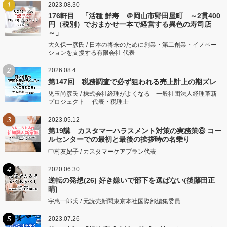
1
2023.08.30
176軒目 「活種 鮮寿 ＠岡山市野田屋町 ～2貫400
円（税別）でおまかせ一本で経営する異色の寿司店
～」
大久保一彦氏 / 日本の将来のために創業・第二創業・イノベー
ションを支援する有限会社 代表
2
2026.08.4
第147回 税務調査で必ず狙われる売上計上の期ズレ
児玉尚彦氏 / 株式会社経理がよくなる 一般社団法人経理革新
プロジェクト 代表・税理士
3
2023.05.12
第19講 カスタマーハラスメント対策の実務策⑥ コー
ルセンターでの最初と最後の挨拶時の名乗り
中村友妃子 / カスタマーケアプラン代表
4
2020.06.30
逆転の発想(26) 好き嫌いで部下を選ばない(後藤田正
晴)
宇惠一郎氏 / 元読売新聞東京本社国際部編集委員
5
2023.07.26