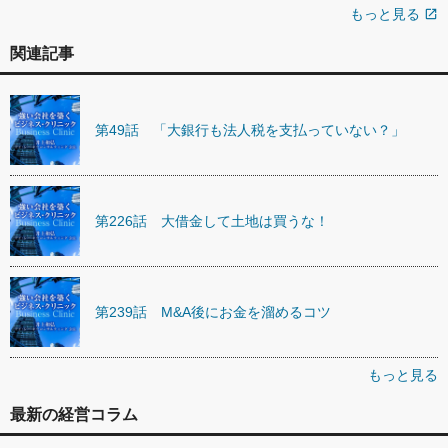
もっと見る
open_in_new
関連記事
第49話 「大銀行も法人税を支払っていない？」
第226話 大借金して土地は買うな！
第239話 M&A後にお金を溜めるコツ
もっと見る
最新の経営コラム