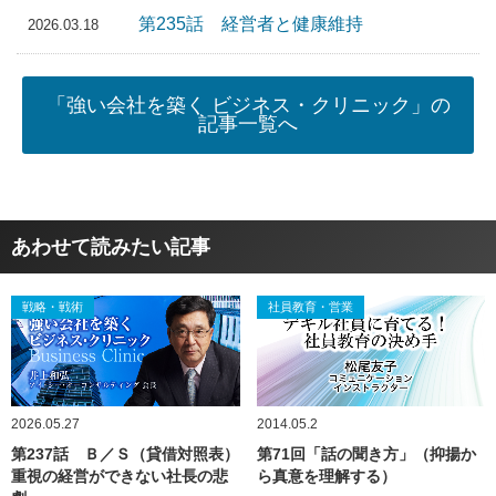
第235話 経営者と健康維持
2026.03.18
「強い会社を築く ビジネス・クリニック」の
記事一覧へ
あわせて読みたい記事
戦略・戦術
社員教育・営業
2026.05.27
2014.05.2
第237話 Ｂ／Ｓ（貸借対照表）
第71回「話の聞き方」（抑揚か
重視の経営ができない社長の悲
ら真意を理解する）