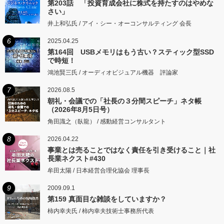
第203話 「投資育成会社に株式を持たすのはやめな
さい」
井上和弘氏 / アイ・シー・オーコンサルティング 会長
6
2025.04.25
第164回 USBメモリはもう古い？スティック型SSD
で時短！
鴻池賢三氏 / オーディオビジュアル機器 評論家
7
2026.08.5
朝礼・会議での「社長の３分間スピーチ」ネタ帳
（2026年8月5日号）
角田識之（臥龍） / 感動経営コンサルタント
8
2026.04.22
事業とは売ることではなく責任を引き受けること｜社
長業ネクスト#430
牟田太陽 / 日本経営合理化協会 理事長
9
2009.09.1
第159 真面目な雑談をしていますか？
柿内幸夫氏 / 柿内幸夫技術士事務所代表