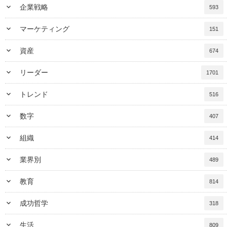
keyboard_arrow_down
企業戦略
593
keyboard_arrow_down
マーケティング
151
keyboard_arrow_down
資産
674
keyboard_arrow_down
リーダー
1701
keyboard_arrow_down
トレンド
516
keyboard_arrow_down
数字
407
keyboard_arrow_down
組織
414
keyboard_arrow_down
業界別
489
keyboard_arrow_down
教育
814
keyboard_arrow_down
成功哲学
318
keyboard_arrow_down
生活
809