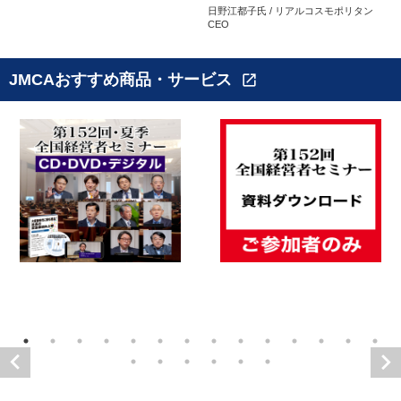
日野江都子氏 / リアルコスモポリタン
CEO
JMCAおすすめ商品・サービス
open_in_new