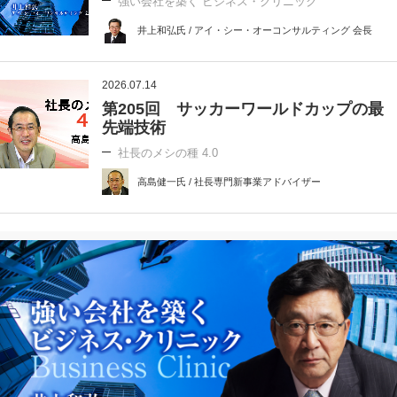
強い会社を築く ビジネス・クリニック
井上和弘氏 / アイ・シー・オーコンサルティング 会長
2026.07.14
第205回 サッカーワールドカップの最
先端技術
社長のメシの種 4.0
高島健一氏 / 社長専門新事業アドバイザー