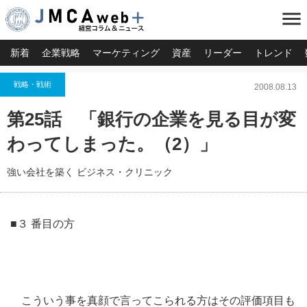
menu
新着
企業戦略
マーケティング
資産
リーダー
トレンド
戦略・戦術
2008.08.13
第25話 「銀行の企業を見る目が変
わってしまった。（2）」
強い会社を築く ビジネス・クリニック
■３ 番目の方
こういう事を真顔で言ってこられる方はその評価項目も