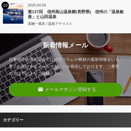
10
2025.04.29
第137回 信州高山温泉郷(長野県) 信州の「温泉銀
座」と山田温泉
高橋一喜氏 / 温泉アナリスト
新着情報メール
日本経営合理化協会では経営コラムや教材の最新情報をいち
早くお届けするメールマガジンを発信しております。ご希望
の方は下記よりご登録下さい。
email
メールマガジン登録する
カテゴリー