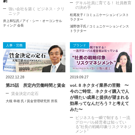
劇
デキル社員に育てる！ 社員教育
の決め手
強い会社を築く ビジネス・クリ
ニック
松尾友子 / コミュニケーションインスト
ラクター
井上和弘氏 / アイ・シー・オーコンサル
ティング 会長
浦野啓子氏 / コミュニケーションインス
トラクター
人事・労務
ブランド
2022.12.28
2019.09.27
第25話 所定内労働時間と賃金
vol. 8 ネクタイ業界の苦難 〜
今のご時世、ネクタイ購入で人
賃金決定の定石
が得たい成果と提供が望まれる
大槻 幸雄 氏 / 賃金管理研究所 所長
効果ってなんだろう？と考えて
みた〜
ビジネスを一瞬で制する！一流
グローバル経営者は知ってい
る“社長の戦略印象リスクマネジ
メント”