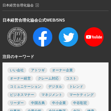
exit_to_app
日本経営合理化協会
日本経営合理化協会
公式WEB/SNS
注目のキーワード
いい会社
アトツギ
オーナー企業
オーナー経営
クレーム対応
コスト
コミュニケーション
デジタル
トレンド
ビジネスマナー
マネジメント
マーケティング
リーダー
中国古典
中小企業
中谷彰宏