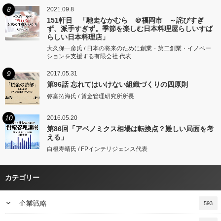
8
2021.09.8
151軒目 「馳走なかむら ＠福岡市 ～詫びすぎ
ず、派手すぎず。季節を楽しむ日本料理屋らしいすば
らしい日本料理店」
大久保一彦氏 / 日本の将来のために創業・第二創業・イノベー
ションを支援する有限会社 代表
9
2017.05.31
第96話 忘れてはいけない組織づくりの四原則
弥富拓海氏 / 賃金管理研究所所長
10
2016.05.20
第86回「アベノミクス相場は転換点？難しい局面を考
える」
白根寿晴氏 / FPインテリジェンス代表
カテゴリー
keyboard_arrow_down
企業戦略
593