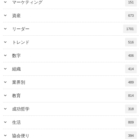
keyboard_arrow_down
マーケティング
151
keyboard_arrow_down
資産
673
keyboard_arrow_down
リーダー
1701
keyboard_arrow_down
トレンド
516
keyboard_arrow_down
数字
406
keyboard_arrow_down
組織
414
keyboard_arrow_down
業界別
489
keyboard_arrow_down
教育
814
keyboard_arrow_down
成功哲学
318
keyboard_arrow_down
生活
809
keyboard_arrow_down
協会便り
394