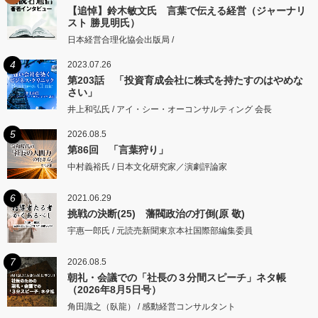
【追悼】鈴木敏文氏 言葉で伝える経営（ジャーナリ
スト 勝見明氏）
日本経営合理化協会出版局 /
4
2023.07.26
第203話 「投資育成会社に株式を持たすのはやめな
さい」
井上和弘氏 / アイ・シー・オーコンサルティング 会長
5
2026.08.5
第86回 「言葉狩り」
中村義裕氏 / 日本文化研究家／演劇評論家
6
2021.06.29
挑戦の決断(25) 藩閥政治の打倒(原 敬)
宇惠一郎氏 / 元読売新聞東京本社国際部編集委員
7
2026.08.5
朝礼・会議での「社長の３分間スピーチ」ネタ帳
（2026年8月5日号）
角田識之（臥龍） / 感動経営コンサルタント