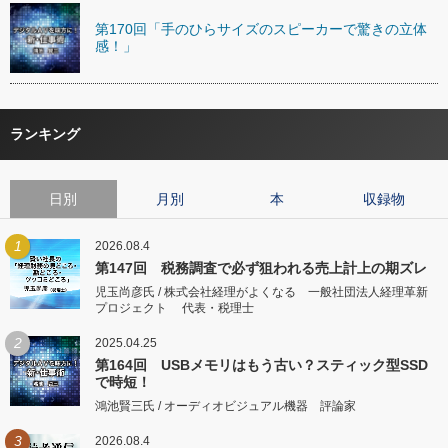
第170回「手のひらサイズのスピーカーで驚きの立体
感！」
ランキング
日別
月別
本
収録物
1
2026.08.4
第147回 税務調査で必ず狙われる売上計上の期ズレ
児玉尚彦氏 / 株式会社経理がよくなる 一般社団法人経理革新
プロジェクト 代表・税理士
2
2025.04.25
第164回 USBメモリはもう古い？スティック型SSD
で時短！
鴻池賢三氏 / オーディオビジュアル機器 評論家
3
2026.08.4