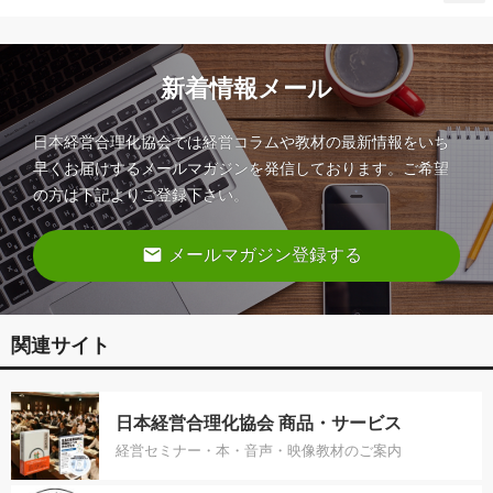
新着情報メール
日本経営合理化協会では経営コラムや教材の最新情報をいち
早くお届けするメールマガジンを発信しております。ご希望
の方は下記よりご登録下さい。
email
メールマガジン登録する
関連サイト
日本経営合理化協会 商品・サービス
経営セミナー・本・音声・映像教材のご案内