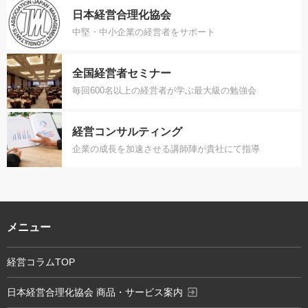
日本経営合理化協会
中堅・中小企業の経営者をサポート
全国経営者セミナー
毎回600名以上の経営者が学ぶ最大級の勉強会
経営コンサルティング
企業の成長を加速させる講師陣が貴社にて指導
メニュー
経営コラムTOP
exit_to_app
日本経営合理化協会 商品・サービス案内