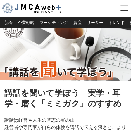
menu
新着
企業戦略
マーケティング
資産
リーダー
トレンド
講話を聞いて学ぼう 実学・耳
学・磨く「ミミガク」のすすめ
講話は経営や人生の智恵の宝の山。
経営者や専門家が自らの体験を講話で伝える深さと、より