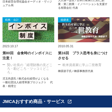
大久保一彦氏 / 日本の将来のために創
日本経営合理化協会オーディオ・ヴィジ
業・第二創業・イノベーションを支援す
ュアル局
る有限会社 代表
税務・会計
後継者
2023.10.17
2010.05.31
第80回 会食時のインボイスに
第16回 プラス思考を身につけ
注意！
させる
賢い社長の「経理財務の見どこ
欧米資産家に学ぶ二世教育
ろ・勘どころ・ツッコミどこ
榊原節子氏 / 榊原事務所代表
ろ」
児玉尚彦氏 / 株式会社経理がよくなる
一般社団法人経理革新プロジェクト 代
表・税理士
JMCAおすすめ商品・サービス
open_in_new