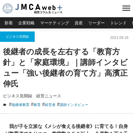
menu
新着
企業戦略
マーケティング
資産
リーダー
トレンド
ビジネス見聞録
2021.09.16
後継者の成長を左右する「教育方
針」と「家庭環境」｜講師インタビ
ュー「強い後継者の育て方」高濱正
伸氏
ビジネス見聞録 経営ニュース
#
#
#
#
後継者教育
教育
経営者
講師インタビュー
我が子を立派な《メシが食える後継者》に育てる！自身