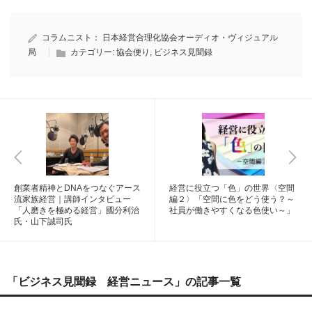
コラムニスト：
日本経営合理化協会オーディオ・ヴィジュアル
局
カテゴリー:
協会便り
,
ビジネス見聞録
創業者精神とDNAをつなぐアース
経営に役立つ「色」の世界〈空間
流家族経営｜講師インタビュー
編２〉「空間に色をどう使う？～
「人磨きを極める経営」國分利治
社員が働きやすくなる色使い～」
氏・山下誠司氏
「ビジネス見聞録 経営ニュース」の記事一覧