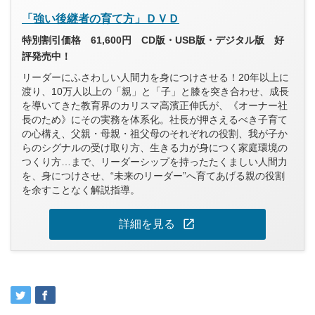
「強い後継者の育て方」ＤＶＤ
特別割引価格 61,600円 CD版・USB版・デジタル版 好
評発売中！
リーダーにふさわしい人間力を身につけさせる！20年以上に
渡り、10万人以上の「親」と「子」と膝を突き合わせ、成長
を導いてきた教育界のカリスマ高濱正伸氏が、《オーナー社
長のため》にその実務を体系化。社長が押さえるべき子育て
の心構え、父親・母親・祖父母のそれぞれの役割、我が子か
らのシグナルの受け取り方、生きる力が身につく家庭環境の
つくり方…まで、リーダーシップを持ったたくましい人間力
を、身につけさせ、“未来のリーダー”へ育てあげる親の役割
を余すことなく解説指導。
open_in_new
詳細を見る