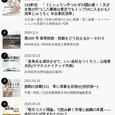
132軒目 「《ミシュラン手つかずの隠れ家！！天才
女将が打つ二八蕎麦は東京でもトップ10に入るかも》
浅草じゅうろく ＠台東区浅草」
大久保一彦氏 / 日本の将来のために創業・第二創業・イノベー
ションを支援する有限会社 代表
6
2009.11.4
第169 号 高等技術・技能をどう伝えるか～その３
柿内幸夫氏 / 柿内幸夫技術士事務所代表
7
2022.02.22
「多角化を成功させて、いい会社をつくろう」山地章
夫氏(ヤマチユナイテッド代表)
日本経営合理化協会出版局 /
8
2021.03.16
挑戦の決断(11) 常に革新を目指せ(渋沢栄一)
宇惠一郎氏 / 元読売新聞東京本社国際部編集委員
9
2025.05.23
「取引コスト理論」で読み解く市場と組織の本質――
会社はなぜ生まれたのか？