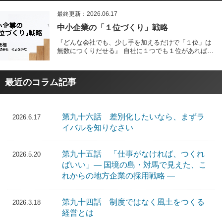
最終更新：2026.06.17
中小企業の「１位づくり」戦略
『どんな会社でも、少し手を加えるだけで「１位」は
無数につくりだせる』 自社に１つでも１位があれば、
事実、お客様は増え、売上利益はドンドン伸びる。本
コラムでは、あなたの会社に１位を複数つくりだす
「１位の見つけ方」、「１位を使って儲ける法」など
最近のコラム記事
事例を交えてわかりやすく解説します。
第九十六話 差別化したいなら、まずラ
2026.6.17
イバルを知りなさい
第九十五話 「仕事がなければ、つくれ
2026.5.20
ばいい」― 国境の島・対馬で見えた、こ
れからの地方企業の採用戦略 ―
第九十四話 制度ではなく風土をつくる
2026.3.18
経営とは