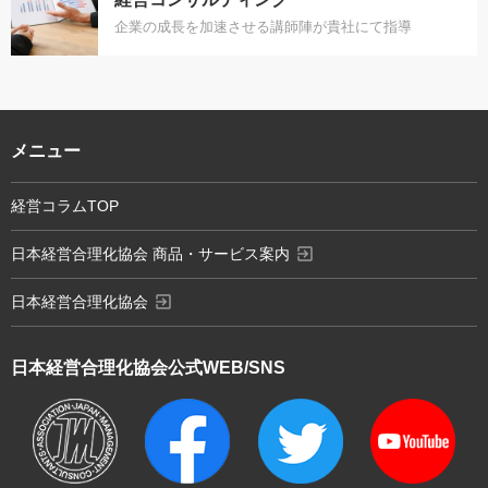
企業の成長を加速させる講師陣が貴社にて指導
メニュー
経営コラムTOP
exit_to_app
日本経営合理化協会 商品・サービス案内
exit_to_app
日本経営合理化協会
日本経営合理化協会
公式WEB/SNS