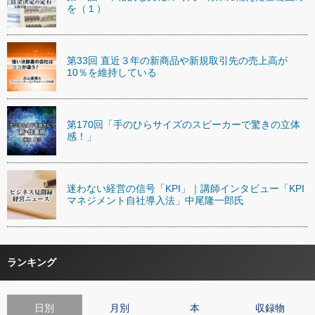
を（１）
第33回 直近３年の新商品や新規取引先の売上高が
10％を維持している
第170回「手のひらサイズのスピーカーで驚きの立体
感！」
迷わない経営の信号「KPI」｜講師インタビュー「KPI
マネジメント自社導入法」中尾隆一郎氏
ランキング
日別
月別
本
収録物