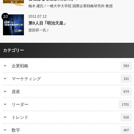
楠木 建氏 / 一橋大学大学院 国際企業戦略研究科 教授
10
2011.07.12
第9人目 ｢明治天皇」
渡部昇一氏 /
カテゴリー
keyboard_arrow_down
企業戦略
593
keyboard_arrow_down
マーケティング
151
keyboard_arrow_down
資産
674
keyboard_arrow_down
リーダー
1701
keyboard_arrow_down
トレンド
516
keyboard_arrow_down
数字
407