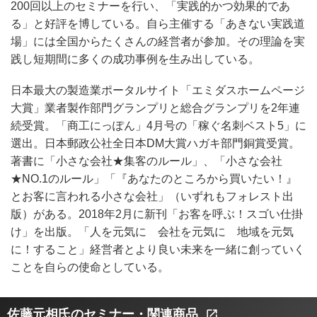
200回以上のセミナーを行い、「実践的かつ効果的であ
る」と好評を博している。自ら主催する「あきない実践道
場」には全国からたくさんの経営者が参加。その理論を実
践し短期間に多くの成功事例を生み出している。
日本最大の製造業ポータルサイト「エミダスホームページ
大賞」業者製作部門グランプリと総合グランプリを2年連
続受賞。「商工にっぽん」4月号の「稼ぐ名刺ベスト5」に
選出。日本郵政公社全日本DM大賞ハガキ部門銅賞受賞。
著書に「小さな会社★集客のルール」、「小さな会社
★NO.1のルール」「『あなたのところから買いたい！』
とお客に言われる小さな会社」（いずれもフォレスト出
版）がある。2018年2月に新刊「お客を呼ぶ！スゴい仕掛
け」を出版。「人を元気に 会社を元気に 地域を元気
に！すること」経営者とより良い未来を一緒に創っていく
ことを自らの使命としている。
佐藤元相氏のセミナー・関連商品
open_in_new