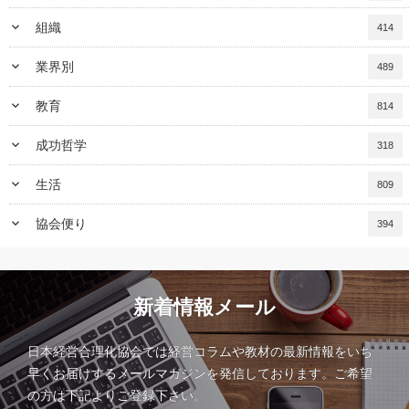
keyboard_arrow_down
組織
414
keyboard_arrow_down
業界別
489
keyboard_arrow_down
教育
814
keyboard_arrow_down
成功哲学
318
keyboard_arrow_down
生活
809
keyboard_arrow_down
協会便り
394
新着情報メール
日本経営合理化協会では経営コラムや教材の最新情報をいち
早くお届けするメールマガジンを発信しております。ご希望
の方は下記よりご登録下さい。