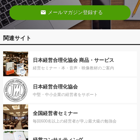
email
メールマガジン登録する
関連サイト
日本経営合理化協会 商品・サービス
経営セミナー・本・音声・映像教材のご案内
日本経営合理化協会
中堅・中小企業の経営者をサポート
全国経営者セミナー
毎回600名以上の経営者が学ぶ最大級の勉強会
経営コンサルティング