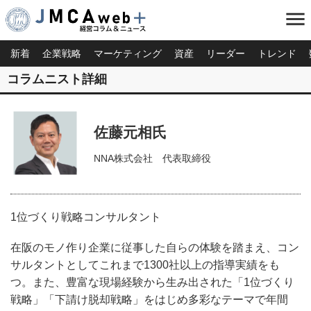
menu
新着
企業戦略
マーケティング
資産
リーダー
トレンド
コラムニスト詳細
佐藤元相氏
NNA株式会社 代表取締役
1位づくり戦略コンサルタント
在阪のモノ作り企業に従事した自らの体験を踏まえ、コン
サルタントとしてこれまで1300社以上の指導実績をも
つ。また、豊富な現場経験から生み出された「1位づくり
戦略」「下請け脱却戦略」をはじめ多彩なテーマで年間