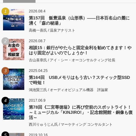
1
2026.08.4
第157回 飯豊温泉（山形県）――日本百名山の麓に
湧く「森の秘湯」
高橋一喜氏 / 温泉アナリスト
2
2026.08.7
相談15：銀行がやたらと固定金利を勧めてきます！や
はり固定がよいのでしょうか！
古山喜章氏 / アイ・シー・オーコンサルティング社長
3
2025.04.25
第164回 USBメモリはもう古い？スティック型SSD
で時短！
鴻池賢三氏 / オーディオビジュアル機器 評論家
4
2017.06.9
第78回《二宮尊徳翁》に再び空前のスポットライト！
～ミュージカル「KINJIRO!」・記念館開館・銅像も復
活～
西川りゅうじん氏 / マーケティング コンサルタント
5
2019.10.16