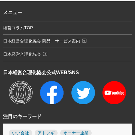
メニュー
経営コラムTOP
exit_to_app
日本経営合理化協会 商品・サービス案内
exit_to_app
日本経営合理化協会
日本経営合理化協会
公式WEB/SNS
注目のキーワード
いい会社
アトツギ
オーナー企業