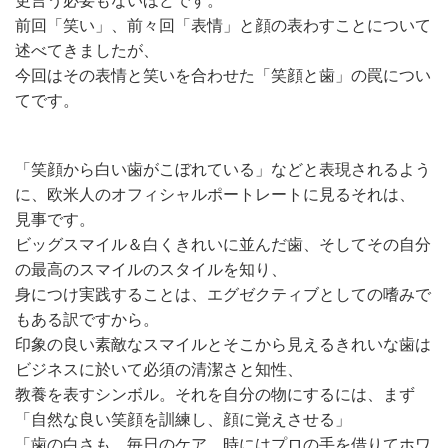
更言う必要もないほどです。
前回「笑い」、前々回「表情」と顔の表わすことについて
述べてきましたが、
今回はその表情と笑いを合わせた「笑顔と歯」の罠につい
てです。
「笑顔から白い歯がこぼれている」などと表現されるよう
に、欧米人のオフィシャルポートレートに見るそれは、
見事です。
ビッグスマイル＆白くきれいに並んだ歯、そしてその自分
の最高のスマイルのスタイルを知り、
身につけ実践することは、エグゼクティブとしての嗜みで
もある訳ですから。
印象の良い素敵なスマイルとそこから見えるきれいな歯は
ビジネスに於いて必須の清潔さと知性、
教養を表すシンボル。それを自分の物にするには、まず
「自然な良い笑顔を訓練し、顔に覚えさせる」
「歯の白さも、毎日のケア、時にはプロの手を借りてホワ