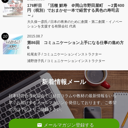
176軒目 「活種 鮮寿 ＠岡山市野田屋町 ～2貫400
円（税別）でおまかせ一本で経営する異色の寿司店
～」
大久保一彦氏 / 日本の将来のために創業・第二創業・イノベー
ションを支援する有限会社 代表
10
2015.08.7
第86回 コミュニケーション上手になる仕事の進め方
6
松尾友子 / コミュニケーションインストラクター
浦野啓子氏 / コミュニケーションインストラクター
新着情報メール
日本経営合理化協会では経営コラムや教材の最新情報をいち
早くお届けするメールマガジンを発信しております。ご希望
の方は下記よりご登録下さい。
email
メールマガジン登録する