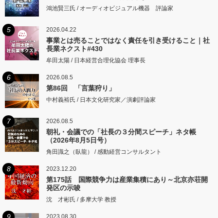
鴻池賢三氏 / オーディオビジュアル機器 評論家
5
2026.04.22
事業とは売ることではなく責任を引き受けること｜社
長業ネクスト#430
牟田太陽 / 日本経営合理化協会 理事長
6
2026.08.5
第86回 「言葉狩り」
中村義裕氏 / 日本文化研究家／演劇評論家
7
2026.08.5
朝礼・会議での「社長の３分間スピーチ」ネタ帳
（2026年8月5日号）
角田識之（臥龍） / 感動経営コンサルタント
8
2023.12.20
第175話 国際競争力は産業集積にあり～北京亦荘開
発区の示唆
沈 才彬氏 / 多摩大学 教授
9
2023.08.30