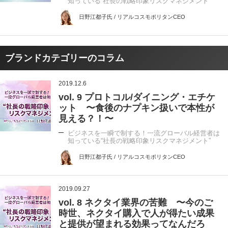
知っている“社長の戦略印象リスクマネジメント”
日野江都子氏 / リアルコスモポリタンCEO
ブランドカテゴリーのコラム
2019.12.6
vol. 9 プロトコル/ダイニング・エチケ
ット 〜食後のナプキン扱いで本性が
見える？！〜
ビジネスを一瞬で制する！一流グローバル経営者は
知っている“社長の戦略印象リスクマネジメント”
日野江都子氏 / リアルコスモポリタンCEO
2019.09.27
vol. 8 ネクタイ業界の苦難 〜今のご
時世、ネクタイ購入で人が得たい成果
と提供が望まれる効果ってなんだろ