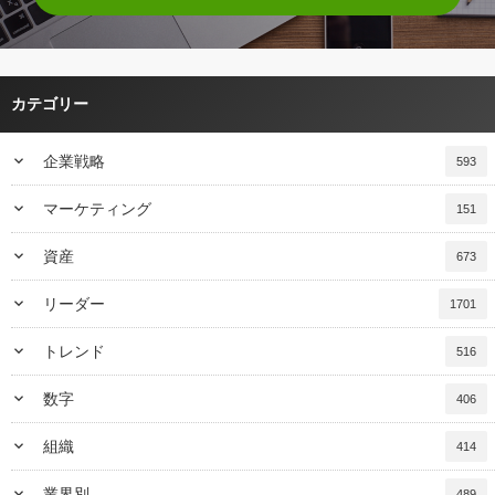
カテゴリー
keyboard_arrow_down
企業戦略
593
keyboard_arrow_down
マーケティング
151
keyboard_arrow_down
資産
673
keyboard_arrow_down
リーダー
1701
keyboard_arrow_down
トレンド
516
keyboard_arrow_down
数字
406
keyboard_arrow_down
組織
414
keyboard_arrow_down
業界別
489