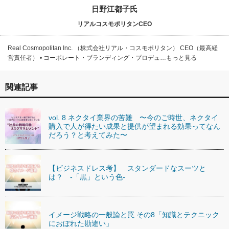
日野江都子氏
リアルコスモポリタンCEO
Real Cosmopolitan Inc. （株式会社リアル・コスモポリタン） CEO（最高経
営責任者） • コーポレート・ブランディング・プロデュ…もっと見る
関連記事
vol. 8 ネクタイ業界の苦難 〜今のご時世、ネクタイ
購入で人が得たい成果と提供が望まれる効果ってなん
だろう？と考えてみた〜
【ビジネスドレス考】 スタンダードなスーツと
は？ -「黒」という色-
イメージ戦略の一般論と罠 その8「知識とテクニック
におぼれた勘違い」