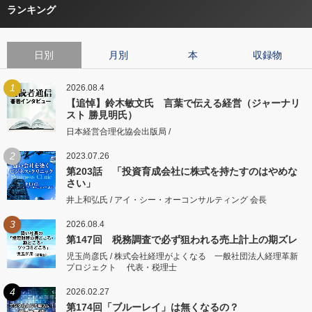
ランキング
日別
月別
本
収録物
1
2026.08.4
【追悼】鈴木敏文氏 言葉で伝える経営（ジャーナリ
スト 勝見明氏）
日本経営合理化協会出版局 /
2
2023.07.26
第203話 「投資育成会社に株式を持たすのはやめな
さい」
井上和弘氏 / アイ・シー・オーコンサルティング 会長
3
2026.08.4
第147回 税務調査で必ず狙われる売上計上の期ズレ
児玉尚彦氏 / 株式会社経理がよくなる 一般社団法人経理革新
プロジェクト 代表・税理士
4
2026.02.27
第174回「ブルーレイ」は無くなるの？