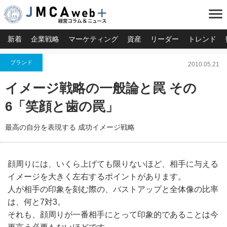
menu
新着
企業戦略
マーケティング
資産
リーダー
トレンド
ブランド
2010.05.21
イメージ戦略の一般論と罠 その
6「笑顔と歯の罠」
最高の自分を表現する 成功イメージ戦略
顔周りには、いくら上げても限りないほど、相手に与える
イメージを大きく左右するポイントがあります。
人が相手の印象を刻む際の、バストアップと全体像の比率
は、何と7対3。
それも、顔周りが一番相手にとって印象的であることは今