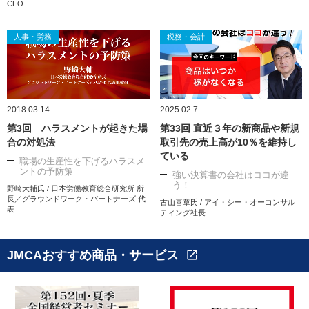
CEO
人事・労務
税務・会計
2018.03.14
2025.02.7
第3回 ハラスメントが起きた場
第33回 直近３年の新商品や新規
合の対処法
取引先の売上高が10％を維持し
ている
職場の生産性を下げるハラスメ
ントの予防策
強い決算書の会社はココが違
う！
野崎大輔氏 / 日本労働教育総合研究所 所
長／グラウンドワーク・パートナーズ 代
古山喜章氏 / アイ・シー・オーコンサル
表
ティング社長
JMCAおすすめ商品・サービス
open_in_new