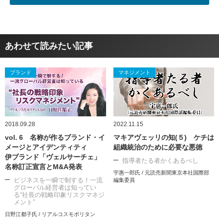
あわせて読みたい記事
ブランド
マネジメント
2018.09.28
2022.11.15
vol. 6 名称が作るブランド・イ
マキアヴェッリの知(５) ケチは
メージとアイデンティティ
組織統治のために必要な悪徳
伊ブランド「ヴェルサーチェ」
指導者たる者かくあるべし
名称訂正宣言とM&A発表
宇惠一郎氏 / 元読売新聞東京本社国際部
ビジネスを一瞬で制する！一流
編集委員
グローバル経営者は知ってい
る“社長の戦略印象リスクマネジ
メント”
日野江都子氏 / リアルコスモポリタン