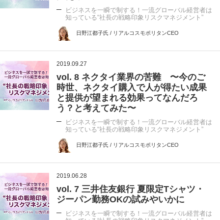
ビジネスを一瞬で制する！一流グローバル経営者は
知っている“社長の戦略印象リスクマネジメント”
日野江都子氏 / リアルコスモポリタンCEO
2019.09.27
vol. 8 ネクタイ業界の苦難 〜今のご
時世、ネクタイ購入で人が得たい成果
と提供が望まれる効果ってなんだろ
う？と考えてみた〜
ビジネスを一瞬で制する！一流グローバル経営者は
知っている“社長の戦略印象リスクマネジメント”
日野江都子氏 / リアルコスモポリタンCEO
2019.06.28
vol. 7 三井住友銀行 夏限定Tシャツ・
ジーパン勤務OKの試みやいかに
ビジネスを一瞬で制する！一流グローバル経営者は