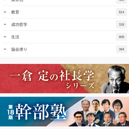
keyboard_arrow_down
教育
814
keyboard_arrow_down
成功哲学
318
keyboard_arrow_down
生活
809
keyboard_arrow_down
協会便り
394