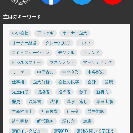
注目のキーワード
いい会社
アトツギ
オーナー企業
オーナー経営
クレーム対応
コスト
コミュニケーション
デジタル
トレンド
ビジネスマナー
マネジメント
マーケティング
リーダー
中国古典
中小企業
中谷彰宏
仕事術
企業分析
会社の数字
会計
健康
児玉尚彦
後継者
指導者
数字
新将命
歴史
決算書
法律
温泉 癒し
牟田太陽
生産性向上
社員教育
社長業
競争戦略
経営実務
経営戦略
話し方
読書
講師インタビュー
講演CD
講話を聞いて学ぼう