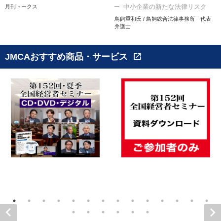
中小企業の新たな法律リスク
月刊トークス
鳥飼重和氏 / 鳥飼総合法律事務所 代表
弁護士
JMCAおすすめ商品・サービス
open_in_new