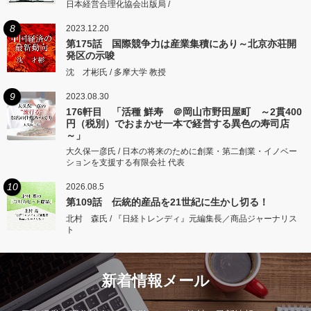
日本経営合理化協会出版局 /
8
2023.12.20
第175話 国際競争力は産業集積にあり～北京亦荘開
発区の示唆
沈 才彬氏 / 多摩大学 教授
9
2023.08.30
176軒目 「活種 鮮寿 ＠岡山市野田屋町 ～2貫400
円（税別）でおまかせ一本で経営する異色の寿司店
～」
大久保一彦氏 / 日本の将来のために創業・第二創業・イノベー
ションを支援する有限会社 代表
10
2026.08.5
第109話 伝統的産品を21世紀に生かし切る！
北村 森氏 / 『日経トレンディ』元編集長／商品ジャーナリス
ト
新着情報メール