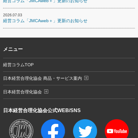
経営コラム「JMCAweb＋」更新のお知らせ
2026.07.03
経営コラム「JMCAweb＋」更新のお知らせ
メニュー
経営コラムTOP
exit_to_app
日本経営合理化協会 商品・サービス案内
exit_to_app
日本経営合理化協会
日本経営合理化協会
公式WEB/SNS