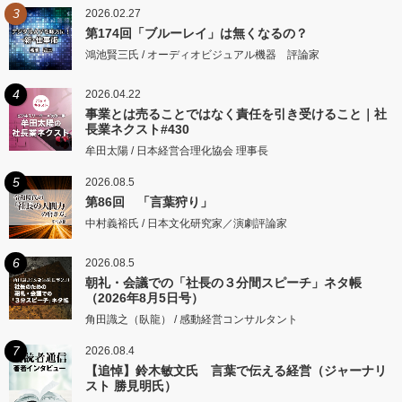
3
2026.02.27
第174回「ブルーレイ」は無くなるの？
鴻池賢三氏 / オーディオビジュアル機器 評論家
4
2026.04.22
事業とは売ることではなく責任を引き受けること｜社
長業ネクスト#430
牟田太陽 / 日本経営合理化協会 理事長
5
2026.08.5
第86回 「言葉狩り」
中村義裕氏 / 日本文化研究家／演劇評論家
6
2026.08.5
朝礼・会議での「社長の３分間スピーチ」ネタ帳
（2026年8月5日号）
角田識之（臥龍） / 感動経営コンサルタント
7
2026.08.4
【追悼】鈴木敏文氏 言葉で伝える経営（ジャーナリ
スト 勝見明氏）