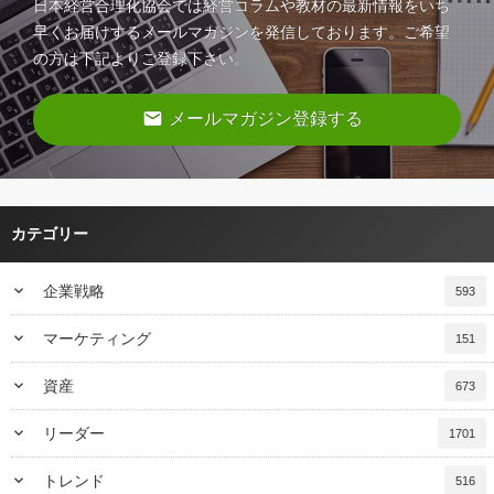
日本経営合理化協会では経営コラムや教材の最新情報をいち
早くお届けするメールマガジンを発信しております。ご希望
の方は下記よりご登録下さい。
email
メールマガジン登録する
カテゴリー
keyboard_arrow_down
企業戦略
593
keyboard_arrow_down
マーケティング
151
keyboard_arrow_down
資産
673
keyboard_arrow_down
リーダー
1701
keyboard_arrow_down
トレンド
516