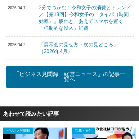
3分でつかむ！令和女子の消費とトレンド
2026.04.7
／【第18回】令和女子の「タイパ（時間
効率）」疲れと、あえてスマホを置く
「強制的な没入」消費
「展示会の見せ方・次の見どころ」
2026.04.2
（2026年4月）
「ビジネス見聞録 経営ニュース」の記事一
覧へ
あわせて読みたい記事
ビジネス見聞録
税務・会計