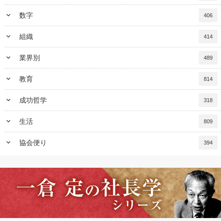
keyboard_arrow_down
数字
406
keyboard_arrow_down
組織
414
keyboard_arrow_down
業界別
489
keyboard_arrow_down
教育
814
keyboard_arrow_down
成功哲学
318
keyboard_arrow_down
生活
809
keyboard_arrow_down
協会便り
394