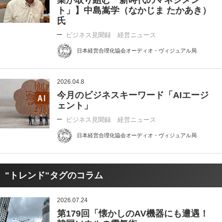
ト」】中島嵩学（なかじま たかあき）
氏
ビジネス見聞録 経営ニュース
日本経営合理化協会オーディオ・ヴィジュアル局
2026.04.8
今月のビジネスキーワード「AIエージ
ェント」
ビジネス見聞録 経営ニュース
日本経営合理化協会オーディオ・ヴィジュアル局
"トレンド"タグのコラム
2026.07.24
第179回「懐かしのAV機器にも遭遇！