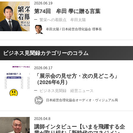
2026.06.19
第74回 牟田 學に贈る言葉
繁栄への着眼点 牟田太陽
牟田太陽 / 日本経営合理化協会 理事長
ビジネス見聞録カテゴリーのコラム
2026.06.17
「展示会の見せ方・次の見どころ」
（2026年6月）
ビジネス見聞録 経営ニュース
日本経営合理化協会オーディオ・ヴィジュアル局
2026.04.8
講師インタビュー【いまを飛躍する企
業が取り組む「新時代のマネジメン