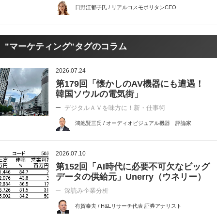
日野江都子氏 / リアルコスモポリタンCEO
"マーケティング"タグのコラム
2026.07.24
第179回「懐かしのAV機器にも遭遇！
韓国ソウルの電気街」
デジタルＡＶを味方に！新・仕事術
鴻池賢三氏 / オーディオビジュアル機器 評論家
2026.07.10
第152回「AI時代に必要不可欠なビッグ
データの供給元」Unerry（ウネリー）
深読み企業分析
有賀泰夫 / H&Lリサーチ代表 証券アナリスト