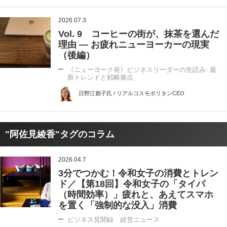
2026.07.3
Vol. 9 コーヒーの街が、抹茶を選んだ
理由 ― お疲れニューヨーカーの現実
（後編）
《ニューヨーク発》ビジネスリーダーの先読み: 最
新トレンドと戦略拠点
日野江都子氏 / リアルコスモポリタンCEO
"阿佐見綾香"タグのコラム
2026.04.7
3分でつかむ！令和女子の消費とトレン
ド／【第18回】令和女子の「タイパ
（時間効率）」疲れと、あえてスマホ
を置く「強制的な没入」消費
ビジネス見聞録 経営ニュース