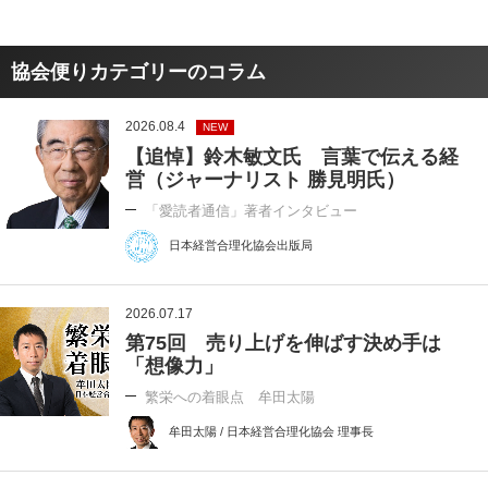
協会便りカテゴリーのコラム
2026.08.4
NEW
【追悼】鈴木敏文氏 言葉で伝える経
営（ジャーナリスト 勝見明氏）
「愛読者通信」著者インタビュー
日本経営合理化協会出版局
2026.07.17
第75回 売り上げを伸ばす決め手は
「想像力」
繁栄への着眼点 牟田太陽
牟田太陽 / 日本経営合理化協会 理事長