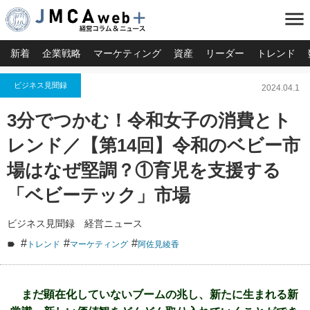
menu
新着
企業戦略
マーケティング
資産
リーダー
トレンド
ビジネス見聞録
2024.04.1
3分でつかむ！令和女子の消費とト
レンド／【第14回】令和のベビー市
場はなぜ堅調？①育児を支援する
「ベビーテック」市場
ビジネス見聞録 経営ニュース
#
#
#
トレンド
マーケティング
阿佐見綾香
まだ顕在化していないブームの兆し、新たに生まれる新