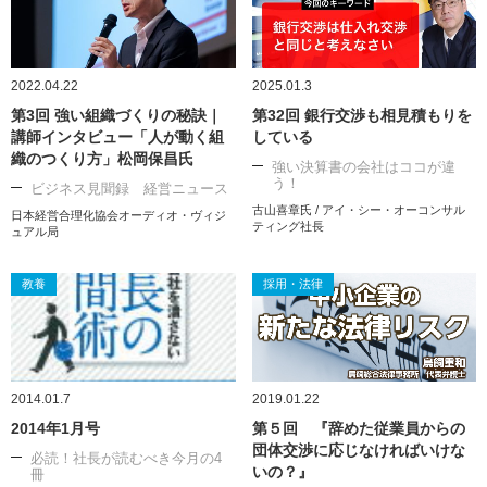
2022.04.22
2025.01.3
第3回 強い組織づくりの秘訣｜
第32回 銀行交渉も相見積もりを
講師インタビュー「人が動く組
している
織のつくり方」松岡保昌氏
強い決算書の会社はココが違
う！
ビジネス見聞録 経営ニュース
古山喜章氏 / アイ・シー・オーコンサル
日本経営合理化協会オーディオ・ヴィジ
ティング社長
ュアル局
教養
採用・法律
2014.01.7
2019.01.22
2014年1月号
第５回 『辞めた従業員からの
団体交渉に応じなければいけな
必読！社長が読むべき今月の4
いの？』
冊