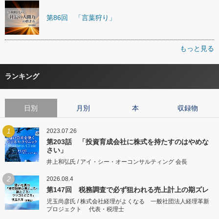
第86回 「言葉狩り」
もっと見る
ランキング
日別
月別
本
収録物
1
2023.07.26
第203話 「投資育成会社に株式を持たすのはやめな
さい」
井上和弘氏 / アイ・シー・オーコンサルティング 会長
2
2026.08.4
第147回 税務調査で必ず狙われる売上計上の期ズレ
児玉尚彦氏 / 株式会社経理がよくなる 一般社団法人経理革新
プロジェクト 代表・税理士