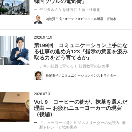
韓国ソウルの電気街」
デジタルＡＶを味方に！新・仕事術
鴻池賢三氏 / オーディオビジュアル機器 評論家
2026.07.10
第199回 コミュニケーション上手にな
る仕事の進め方123『指示の意図を汲み
取る力をどう育てるか』
デキル社員に育てる！ 社員教育の決め手
松尾友子 / コミュニケーションインストラクター
2026.07.3
Vol. 9 コーヒーの街が、抹茶を選んだ
理由 ― お疲れニューヨーカーの現実
（後編）
《ニューヨーク発》ビジネスリーダーの先読み: 最
新トレンドと戦略拠点