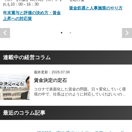
れも10：00～16：30
賃金処遇と人事施策のやり方
年末賞与と評価の決め方・賃金
上昇への対応策
連載中の経営コラム
最終更新：2026.07.08
賃金決定の定石
コロナで表面化した賃金の問題。日々変化していく環
境の中で、社長はどのように対応していけばいいの
か？ 本コラムでは、日本屈指の賃金指導機関、賃金管
理研究所の大槻幸雄氏が、今も昔も変わらない賃金決
定の要諦をはじめ、時代変化に対応した最新実務もご
最近のコラム記事
紹介します。 コロナ時代の「賃金決定の方向性」をつ
かむヒントとしてお役立てください。