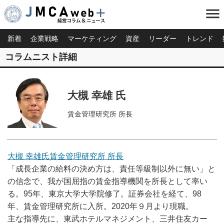
menu
新着
企業戦略
マーケティング
資産
リーダー
トレンド
コラムニスト詳細
大槻 幸雄 氏
賃金管理研究所 所長
大槻 幸雄氏賃金管理研究所 所長
「成長企業の給料の決め方は、責任等級制以外に無い」と
の信念で、我が国屈指の賃金指導機関を所長として率い
る。95年、東京大学大学院修了。証券会社を経て、98
年、賃金管理研究所に入所。2020年９月より現職。
主な指導先に、東武ホテルマネジメント、三井住友カー