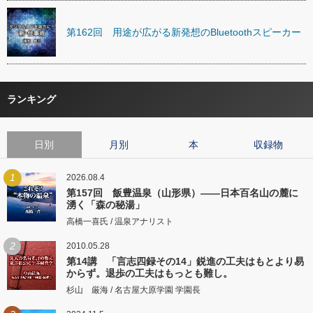
第162回 用途が広がる新発想のBluetoothスピーカー
ランキング
日別
月別
本
収録物
1
2026.08.4
第157回 飯豊温泉（山形県）――日本百名山の麓に
湧く「森の秘湯」
高橋一喜氏 / 温泉アナリスト
2
2010.05.28
第14講 「言志四録その14」鋭進の工夫はもとより易
からず。退歩の工夫はもっとも難し。
杉山 厳海 / 名古屋大原学園 学園長