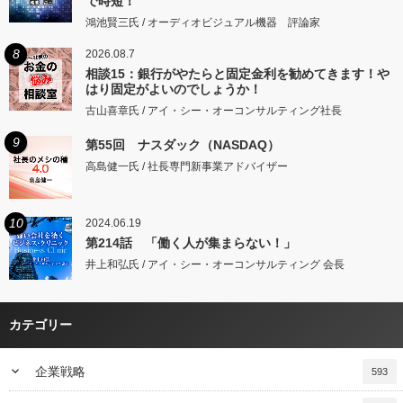
で時短！
鴻池賢三氏 / オーディオビジュアル機器 評論家
8
2026.08.7
相談15：銀行がやたらと固定金利を勧めてきます！や
はり固定がよいのでしょうか！
古山喜章氏 / アイ・シー・オーコンサルティング社長
9
第55回 ナスダック（NASDAQ）
高島健一氏 / 社長専門新事業アドバイザー
10
2024.06.19
第214話 「働く人が集まらない！」
井上和弘氏 / アイ・シー・オーコンサルティング 会長
カテゴリー
keyboard_arrow_down
企業戦略
593