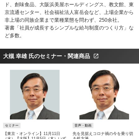
ド、創味食品、大阪浜美屋ホールディングス、教文館、東
京流通センター、社会福祉法人富岳会など、上場企業から
非上場の同族企業まで業種業態を問わず、250余社。
著書「社員が成長するシンプルな給与制度のつくり方」な
ど多数。
大槻 幸雄 氏のセミナー・関連商品
open_in_new
セミナー
音声・動画
【東京・オンライン】11月11日
先を見据えコロナ禍の今を乗り切
（水）【大阪】11月5日（木）いず
る処方箋