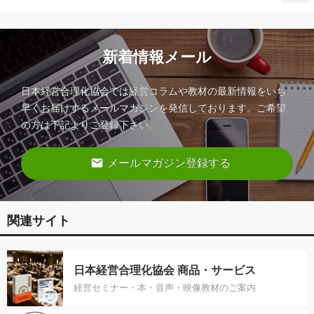
新着情報メール
日本経営合理化協会では経営コラムや教材の最新情報をいち
早くお届けするメールマガジンを発信しております。ご希望
の方は下記よりご登録下さい。
email
メールマガジン登録する
関連サイト
日本経営合理化協会 商品・サービス
経営セミナー・本・音声・映像教材のご案内