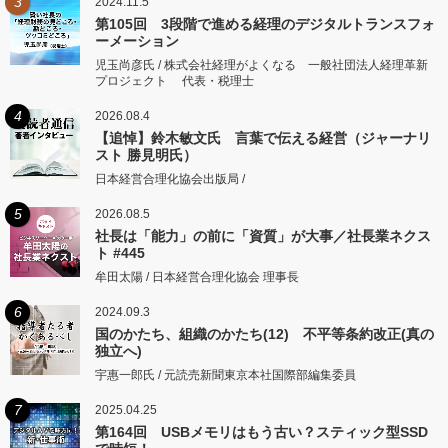
3
2024.11.5
第105回 3段階で進める経理のデジタルトランスフォ
ーメーション
児玉尚彦氏 / 株式会社経理がよくなる 一般社団法人経理革新
プロジェクト 代表・税理士
4
2026.08.4
【追悼】鈴木敏文氏 言葉で伝える経営（ジャーナリ
スト 勝見明氏）
日本経営合理化協会出版局 /
5
2026.08.5
社長は「能力」の前に「資質」が大事／社長業ネクス
ト #445
牟田太陽 / 日本経営合理化協会 理事長
6
2024.09.3
国のかたち、組織のかたち(12) 不平等条約改正(真の
独立へ)
宇惠一郎氏 / 元読売新聞東京本社国際部編集委員
7
2025.04.25
第164回 USBメモリはもう古い？スティック型SSD