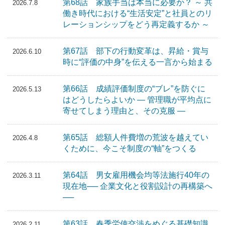
第68話 家族手当は本当に必要か？ ～ 共
2026.7.8
働き時代における“生活安定”と社員とのリ
レーションシップをどう再定義するか ～
第67話 部下の行動変革は、昇給・賞与
2026.6.10
時に“評価の中身”を伝える一言から始まる
第66話 成績評価制度の“ブレ”を防ぐに
2026.5.13
はどうしたらよいか ― 管理職が平均点に
寄せてしまう理由と、その克服 ―
第65話 総額人件費増の荒波を越えてい
2026.4.8
くために、今こそ制度の“軸”をつくる
第64話 男女雇用機会均等法施行40年の
2026.3.11
現在地── 企業文化と役割設計の再構築へ
──
第63話 春季労使交渉をめぐる基礎知識
2026.2.11