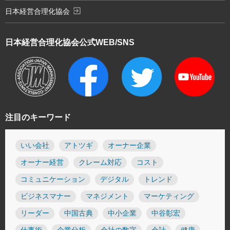
exit_to_app
日本経営合理化協会
日本経営合理化協会
公式WEB/SNS
注目のキーワード
いい会社
アトツギ
オーナー企業
オーナー経営
クレーム対応
コスト
コミュニケーション
デジタル
トレンド
ビジネスマナー
マネジメント
マーケティング
リーダー
中国古典
中小企業
中谷彰宏