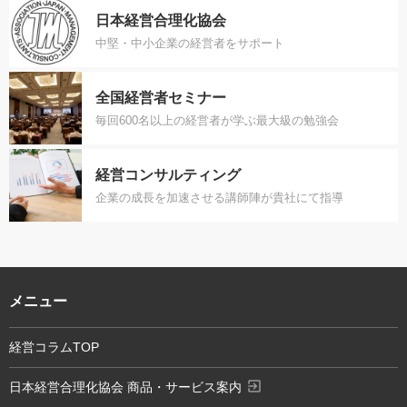
日本経営合理化協会
中堅・中小企業の経営者をサポート
全国経営者セミナー
毎回600名以上の経営者が学ぶ最大級の勉強会
経営コンサルティング
企業の成長を加速させる講師陣が貴社にて指導
メニュー
経営コラムTOP
exit_to_app
日本経営合理化協会 商品・サービス案内