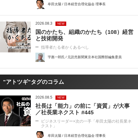
牟田太陽 / 日本経営合理化協会 理事長
2026.08.3
NEW
国のかたち、組織のかたち（108）経営
と技術開発
指導者たる者かくあるべし
宇惠一郎氏 / 元読売新聞東京本社国際部編集委員
"アトツギ"タグのコラム
2026.08.5
NEW
社長は「能力」の前に「資質」が大事
／社長業ネクスト #445
ビジネスリーダー×次の一手「牟田太陽の社長業ネ
クスト」
牟田太陽 / 日本経営合理化協会 理事長