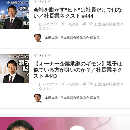
2026.07.29
会社を動かす“ヒト”は社員だけではな
い／社長業ネクスト #444
ビジネスリーダー×次の一手「牟田太陽の社長業ネ
クスト」
牟田太陽 / 日本経営合理化協会 理事長
2026.07.22
【オーナー企業承継のギモン】親子は
似ている方が良いのか？／社長業ネク
スト #443
ビジネスリーダー×次の一手「牟田太陽の社長業ネ
クスト」
牟田太陽 / 日本経営合理化協会 理事長