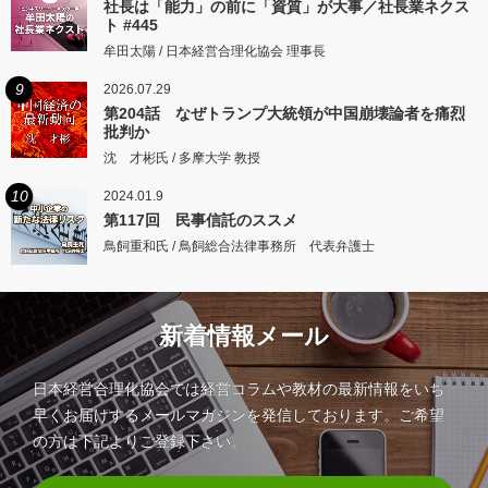
社長は「能力」の前に「資質」が大事／社長業ネクス
ト #445
牟田太陽 / 日本経営合理化協会 理事長
9
2026.07.29
第204話 なぜトランプ大統領が中国崩壊論者を痛烈
批判か
沈 才彬氏 / 多摩大学 教授
10
2024.01.9
第117回 民事信託のススメ
鳥飼重和氏 / 鳥飼総合法律事務所 代表弁護士
新着情報メール
日本経営合理化協会では経営コラムや教材の最新情報をいち
早くお届けするメールマガジンを発信しております。ご希望
の方は下記よりご登録下さい。