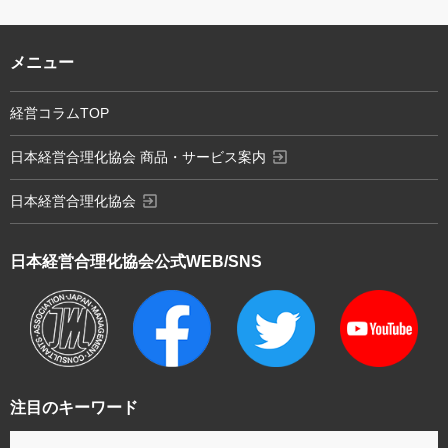
メニュー
経営コラムTOP
exit_to_app
日本経営合理化協会 商品・サービス案内
exit_to_app
日本経営合理化協会
日本経営合理化協会
公式WEB/SNS
注目のキーワード