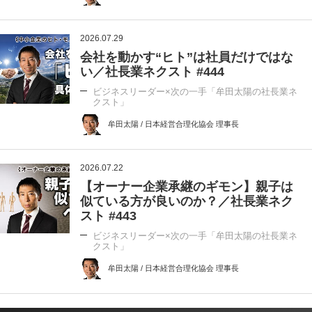
2026.07.29
会社を動かす“ヒト”は社員だけではな
い／社長業ネクスト #444
ビジネスリーダー×次の一手「牟田太陽の社長業ネ
クスト」
牟田太陽 / 日本経営合理化協会 理事長
2026.07.22
【オーナー企業承継のギモン】親子は
似ている方が良いのか？／社長業ネク
スト #443
ビジネスリーダー×次の一手「牟田太陽の社長業ネ
クスト」
牟田太陽 / 日本経営合理化協会 理事長