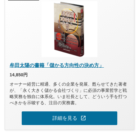
牟田太陽の書籍「儲かる方向性の決め方」
14,850円
オーナー経営に精通、多くの企業を発展、甦らせてきた著者
が、「永く大きく儲かる会社づくり」に必須の事業哲学と戦
略実務を独自に体系化。いま社長として、どういう手を打つ
べきかを示唆する、注目の実務書。
open_in_new
詳細を見る