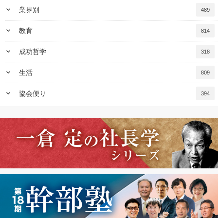
keyboard_arrow_down
業界別
489
keyboard_arrow_down
教育
814
keyboard_arrow_down
成功哲学
318
keyboard_arrow_down
生活
809
keyboard_arrow_down
協会便り
394