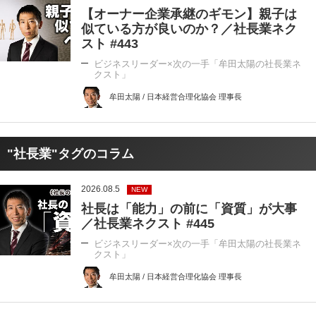
【オーナー企業承継のギモン】親子は
似ている方が良いのか？／社長業ネク
スト #443
ビジネスリーダー×次の一手「牟田太陽の社長業ネ
クスト」
牟田太陽 / 日本経営合理化協会 理事長
"社長業"タグのコラム
2026.08.5
NEW
社長は「能力」の前に「資質」が大事
／社長業ネクスト #445
ビジネスリーダー×次の一手「牟田太陽の社長業ネ
クスト」
牟田太陽 / 日本経営合理化協会 理事長