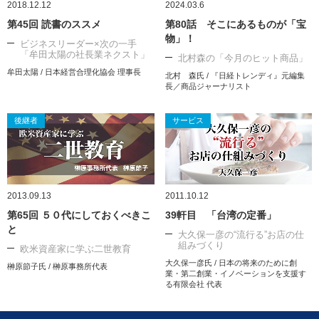
2018.12.12
2024.03.6
第45回 読書のススメ
第80話 そこにあるものが「宝
物」！
ビジネスリーダー×次の一手
「牟田太陽の社長業ネクスト」
北村森の「今月のヒット商品」
牟田太陽 / 日本経営合理化協会 理事長
北村 森氏 / 『日経トレンディ』元編集
長／商品ジャーナリスト
後継者
サービス
2013.09.13
2011.10.12
第65回 ５０代にしておくべきこ
39軒目 「台湾の定番」
と
大久保一彦の“流行る”お店の仕
組みづくり
欧米資産家に学ぶ二世教育
大久保一彦氏 / 日本の将来のために創
榊原節子氏 / 榊原事務所代表
業・第二創業・イノベーションを支援す
る有限会社 代表