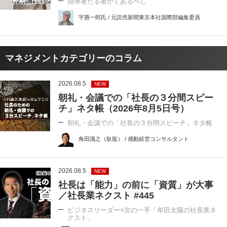
指導者たる者かくあるべし
宇惠一郎氏 / 元読売新聞東京本社国際部編集委員
マネジメントカテゴリーのコラム
2026.08.5
NEW
朝礼・会議での「社長の３分間スピー
チ」ネタ帳（2026年8月5日号）
朝礼・会議での「社長の３分間スピーチ」ネタ帳
角田識之（臥龍） / 感動経営コンサルタント
2026.08.5
NEW
社長は「能力」の前に「資質」が大事
／社長業ネクスト #445
ビジネスリーダー×次の一手「牟田太陽の社長業ネ
クスト」