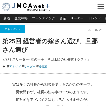
menu
新着
企業戦略
マーケティング
資産
リーダー
トレンド
マネジメント
2018.07.25
第25回 経営者の嫁さん選び、旦那
さん選び
ビジネスリーダー×次の一手「牟田太陽の社長業ネクスト」
#
#
#
アトツギ
リーダー
社長業
実は多くの社長から相談を受けるのがこのテーマ。
男女問わず、社長の悩み事の一つのようです。
絶対的なアドバイスはもちろんありませんが、