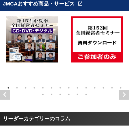
JMCAおすすめ商品・サービス
open_in_new
リーダーカテゴリーのコラム