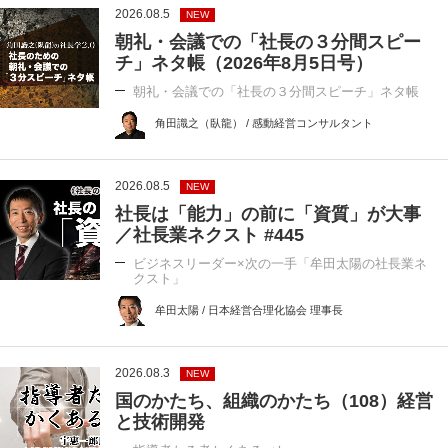
2026.08.5
NEW
朝礼・会議での「社長の３分間スピー
チ」ネタ帳（2026年8月5日号）
朝礼・会議での「社長の３分間スピーチ」ネタ帳
角田識之（臥龍） / 感動経営コンサルタント
2026.08.5
NEW
社長は「能力」の前に「資質」が大事
／社長業ネクスト #445
ビジネスリーダー×次の一手「牟田太陽の社長業ネ
クスト」
牟田太陽 / 日本経営合理化協会 理事長
2026.08.3
NEW
国のかたち、組織のかたち（108）経営
と技術開発