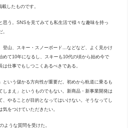
社長のための“全員営業”(30
を掲載したものです。
腕をつくる 人と組織を動かす(200)
銀行交渉はこうしなさい！(12)
高橋一
行動科学マネジメント(5)
の社長のビジョン実現道場(10)
思う。SNSを見てみても私生活で様々な趣味を持っ
だ。
、登山、スキー・スノーボード…などなど、よく見かけ
めて10年になるし、スキーも10代の頃から始め今で
長は仕事でもしつこくあるべきである。
」という儲かる方向性が重要だ。初めから軌道に乗るも
てしまえ」というものでもない。新商品・新事業開発は
て、やることが目的となってはいけない。そうなってし
は気をつけていただきたい。
のような質問を受けた。