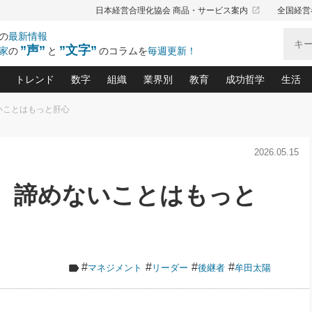
launch
日本経営合理化協会 商品・サービス案内
全国経営
の
最新情報
”声”
”文字”
家
の
と
のコラムを
毎週更新！
トレンド
数字
組織
業界別
教育
成功哲学
生活
いことはもっと肝心
る仕組みづくり講座(12)
産を守る一手(171)
ーワンで勝ち残る企業風土づくり(54)
《ニューヨーク発》ビジネスリーダーの先読み: 最新トレンド
オーナー社長の「お金の悩み相談室」(15)
「賃金の誤解」(135)
なぜ、トヨタ式で会社が伸びるのか？(
“出来る”管理職の条件(62)
中国哲学に学ぶ 不
おの
と戦略拠点(9)
(50)
2026.05.15
ーバル経営者は知ってい
(39)
スリーダー×次の一手「牟田太陽の社長業ネクスト」
おカネが残る決算書にするために、やっておきたいこと(
中小企業の新たな法律リスク(178)
売れる住宅を創る 100の視点(100)
あなただからお願いしたいと
令和時代の「社長の
”(9)
「社長の繁盛トレンド通信」(90)
デジ
向(204)
会社を守り抜くための緊急対策(100)
職場の生産性を下げるハラスメントの予防策(1
大久保一彦の“流行る”お店の仕組みづく
クレーム対応 実践マニュアル
先人の名句名言の教
心、諦めないことはもっと
トル・F・グジバチの『経営戦略の新常識』(12)
北村森の「今月のヒット商品」(109)
リーダ
2026.08.5
2
る経営」の極意
、決めておきたい、知っておきたい、やってお
強い決算書の会社はココが違う！(36)
賃金決定の定石(68)
柿内幸夫─社長のための現場改善(174
クレーム対応の新知識と新常
渡部昇一の「日本の
い
第109話 伝統的産品を21世紀
第
ジオジャパンの成功要因と
る者かくあるべし(635)
次の売れ筋をつかむ術(102)
ワイ
」
に生かし切る！
損益分岐点を下げる、Ｐ／Ｌ不況時代の新戦略(12)
顧客・社員・社会から支持される「ウェルビ
デキル社員に育てる！ 社員
経営に活かす“十八史
の資産管理講座(95)
会議での「社長の３分間スピーチ」ネタ帳(159)
社長のメシの種 4.0(206)
門」(23)
必読
2026.08.5
新・会計経営と実学(37)
東川鷹年の「中小企業の人育
略(77)
53)
「経営知になる考え方」(57)
眼と耳
朝礼・会議での「社長の３分間
#
#
#
#
マネジメント
リーダー
後継者
牟田太陽
決算書の“見える化”術(12)
業績アップにつながる！ワン
スピーチ」ネタ帳（2026年8月5
ブランド戦略(39)
日号）
なたにお願いしたいと思われる「一流の仕事術」(28)
社長の
賢い社長の「経理財務の見どころ・勘どころ・ツッコ
欧米資産家に学ぶ二世教育(1
ぐせ経営哲学(100)
ろ」(149)
米国