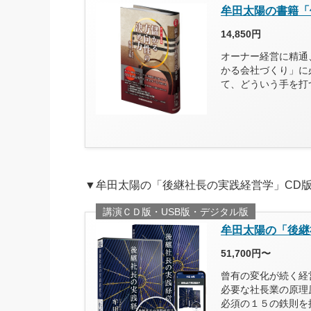
牟田太陽の書籍「
14,850円
オーナー経営に精通
かる会社づくり」に
て、どういう手を打
▼牟田太陽の「後継社長の実践経営学」CD
講演ＣＤ版・USB版・デジタル版
牟田太陽の「後継
51,700円〜
曾有の変化が続く経
必要な社長業の原理
必須の１５の鉄則を