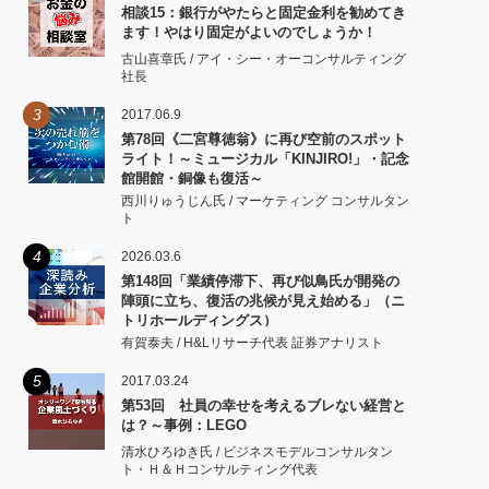
相談15：銀行がやたらと固定金利を勧めてき
ます！やはり固定がよいのでしょうか！
古山喜章氏 / アイ・シー・オーコンサルティング
社長
3
2017.06.9
第78回《二宮尊徳翁》に再び空前のスポット
ライト！～ミュージカル「KINJIRO!」・記念
館開館・銅像も復活～
西川りゅうじん氏 / マーケティング コンサルタン
ト
4
2026.03.6
第148回「業績停滞下、再び似鳥氏が開発の
陣頭に立ち、復活の兆候が見え始める」（ニ
トリホールディングス）
有賀泰夫 / H&Lリサーチ代表 証券アナリスト
5
2017.03.24
第53回 社員の幸せを考えるブレない経営と
は？～事例：LEGO
清水ひろゆき氏 / ビジネスモデルコンサルタン
ト・Ｈ＆Ｈコンサルティング代表