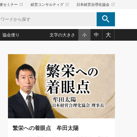
launch
launch
launch
者セミナー
経営コンサルティグ
日本経営合理化協会
search
大
中
協会便り
文字の大きさ
小
5)
況は会社守成の好機(38)
ころ心平の ──社長のための「か・ら・だマネジメント」
「愛読者通信」著者インタビュー(44)
34)
思われる 気配りの達人(127)
人間力の磨き方」(86)
ビジネス見聞録 経営ニュース(100)
タルＡＶを味方に！新・仕事術(180)
0)
り(210)
(92)
え 東洋思想に学ぶ経営学(132)
作間信司の経営無形庵(けいえいむぎょうあん)(166)
ー脳の鍛え方(32)
もっとみる
026.08.5
)
識(57)
指導者たち」(32)
経営セミナー情報局(1)
86回 「言葉狩り」
ンを楽しむ基礎レッスン(12)
ーイング経営入
教育の決め手(203)
略”(30)
繁栄への着眼点 牟田太陽(76)
！社長が読むべき今月の4冊(88)
て」(38)
講話を聞いて学ぼう 実学・耳学・磨く「ミミガク」のすすめ
で楽しむ読書術(162)
(7)
ランク上の手紙・メール術(100)
「氣」(30)
繁栄への着眼点 牟田太陽
ミどこ
00)
スポーツ・ビジネスに学ぶ心理学(98)