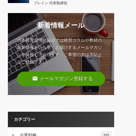
ブレイン 代表取締役
新着情報メール
日本経営合理化協会では経営コラムや教材の
最新情報をいち早くお届けするメールマガジ
ンを発信しております。ご希望の方は下記よ
りご登録下さい。
email
メールマガジン登録する
カテゴリー
keyboard_arrow_down
企業戦略
593