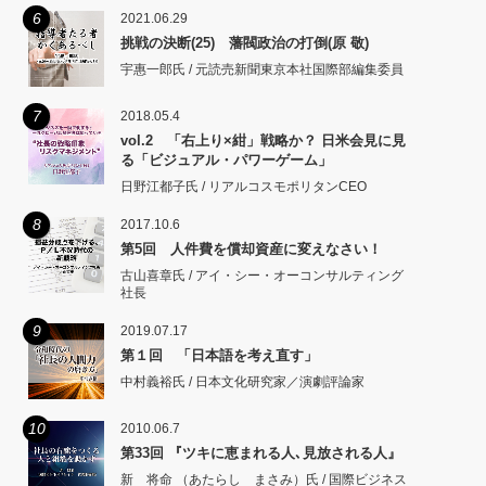
6
2021.06.29
挑戦の決断(25) 藩閥政治の打倒(原 敬)
宇惠一郎氏 / 元読売新聞東京本社国際部編集委員
7
2018.05.4
vol.2 「右上り×紺」戦略か？ 日米会見に見
る「ビジュアル・パワーゲーム」
日野江都子氏 / リアルコスモポリタンCEO
8
2017.10.6
第5回 人件費を償却資産に変えなさい！
古山喜章氏 / アイ・シー・オーコンサルティング
社長
9
2019.07.17
第１回 「日本語を考え直す」
中村義裕氏 / 日本文化研究家／演劇評論家
10
2010.06.7
第33回 『ツキに恵まれる人､見放される人』
新 将命 （あたらし まさみ）氏 / 国際ビジネス