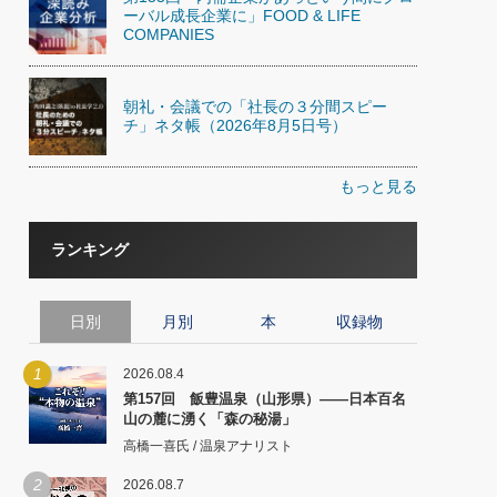
ーバル成長企業に」FOOD & LIFE
COMPANIES
朝礼・会議での「社長の３分間スピー
チ」ネタ帳（2026年8月5日号）
もっと見る
ランキング
日別
月別
本
収録物
1
2026.08.4
第157回 飯豊温泉（山形県）――日本百名
山の麓に湧く「森の秘湯」
高橋一喜氏 / 温泉アナリスト
2
2026.08.7