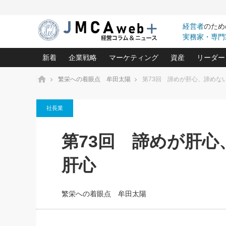
経営者
のため
実務家・専門
新着
企業戦略
マーケティング
資産
リーダー
ホーム
繁栄への着眼点 牟田太陽
第73回 諦めが肝心、諦めな
中小企業の「１位づくり」戦略(96)
ネット戦略成功の秘訣 圧倒的に儲か
あなたの会社と資
オンリ
社長業
利益を最大化する「業務改善」横田尚哉氏(5)
ビジネスを一瞬で制する！一流グロ
どうなる金融業界
ビジネ
る“社長の戦略印象リスクマネジメント
(446)
強い会社を築く ビジネス・クリニック(240)
中国経済の最新動
第73回 諦めが肝
ロングセラーの玉手箱(9)
ピョー
2026.08.7
2026.08.7
日本レーザー「人を大切にしながら利益を上げ
事業承継の前に
相談15：銀行がやたらと固定金
第153回「内需企業があっと
(3)
大復活＆快進撃！ユニバーサルスタ
きたいコト(12)
指導者た
肝心
利を勧めてきます！やはり固定
う間にグローバル成長企業に
は(5)
がよいのでしょうか！
FOOD & LIFE COMPANIES
武器としてのM&A入門(3)
会社と社長のため
朝礼・
最高の自分を表現する 成功イメージ戦
社長のための“儲かる通販”戦略視点(151)
深読み企業分析(1
楠木建の
繁栄への着眼点 牟田太陽
酒井光雄 成功事例に学ぶ繁栄企業の
継続経営 百話百行(85)
次もあ
野田久美子 香港ビジネス成功法(10)
社長の口