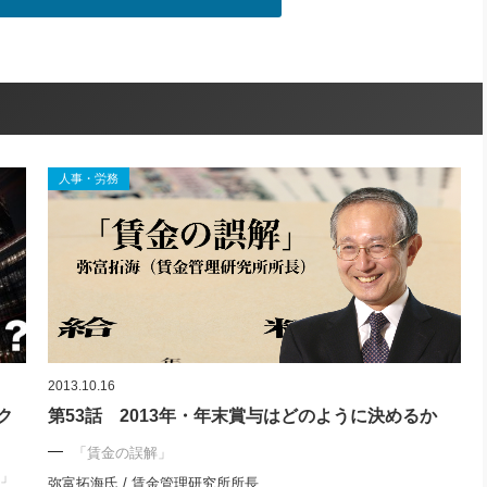
人事・労務
2013.10.16
ク
第53話 2013年・年末賞与はどのように決めるか
「賃金の誤解」
ト」
弥富拓海氏 / 賃金管理研究所所長