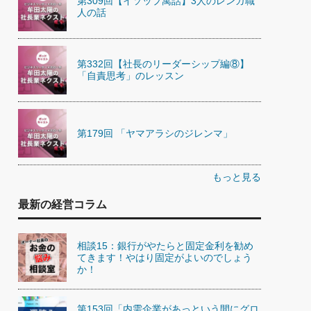
第309回【イソップ寓話】3人のレンガ職
人の話
第332回【社長のリーダーシップ編⑧】
「自責思考」のレッスン
第179回 「ヤマアラシのジレンマ」
もっと見る
最新の経営コラム
相談15：銀行がやたらと固定金利を勧め
てきます！やはり固定がよいのでしょう
か！
第153回「内需企業があっという間にグロ