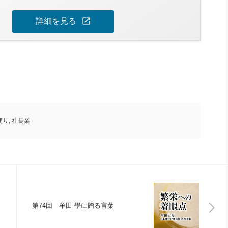
open_in_new
詳細を見る
便り
,
社長業
第74回 牟田 學に贈る言葉