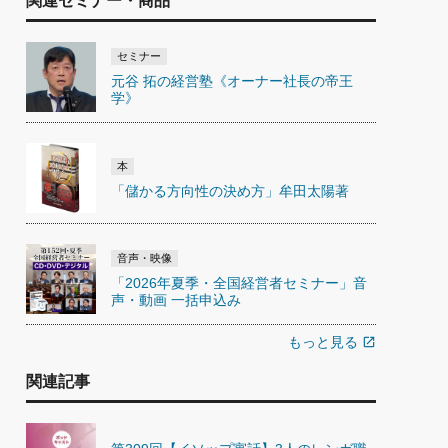
関連セミナー・商品
セミナー
元谷 拓の経営塾《オーナー社長の帝王
学》
本
「儲かる方向性の決め方」牟田太陽著
音声・映像
「2026年夏季・全国経営者セミナー」音
声・動画 一括申込み
もっと見る
open_in_new
関連記事