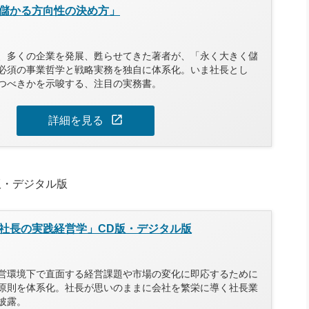
儲かる方向性の決め方」
、多くの企業を発展、甦らせてきた著者が、「永く大きく儲
必須の事業哲学と戦略実務を独自に体系化。いま社長とし
つべきかを示唆する、注目の実務書。
open_in_new
詳細を見る
版・デジタル版
社長の実践経営学」CD版・デジタル版
営環境下で直面する経営課題や市場の変化に即応するために
原則を体系化。社長が思いのままに会社を繁栄に導く社長業
披露。