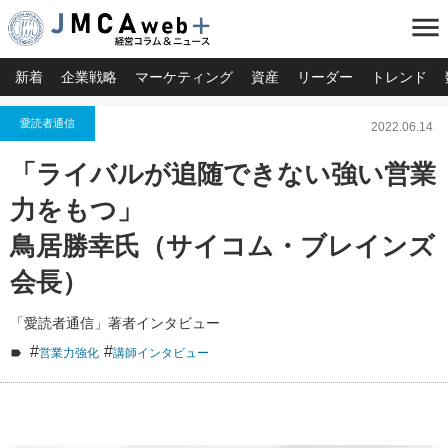
menu
新着
企業戦略
マーケティング
資産
リーダー
トレンド
愛読者通信
2022.06.14
「ライバルが追随できない強い営業
力をもつ」
鳥居勝幸氏（サイコム・ブレインズ
会長）
「愛読者通信」著者インタビュー
#
#
営業力強化
講師インタビュー