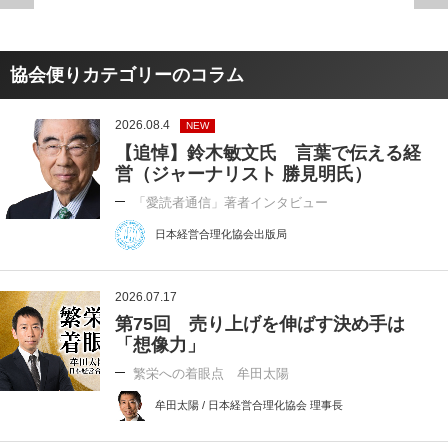
協会便りカテゴリーのコラム
2026.08.4
NEW
【追悼】鈴木敏文氏 言葉で伝える経
営（ジャーナリスト 勝見明氏）
「愛読者通信」著者インタビュー
日本経営合理化協会出版局
2026.07.17
第75回 売り上げを伸ばす決め手は
「想像力」
繁栄への着眼点 牟田太陽
牟田太陽 / 日本経営合理化協会 理事長