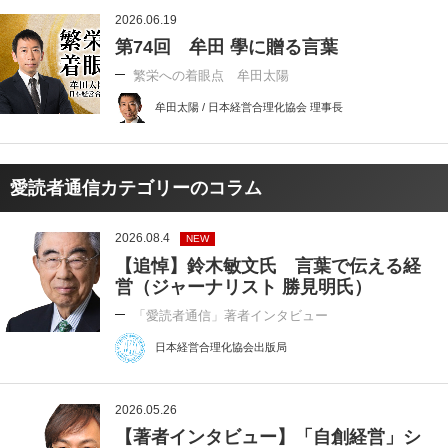
2026.06.19
第74回 牟田 學に贈る言葉
繁栄への着眼点 牟田太陽
牟田太陽 / 日本経営合理化協会 理事長
愛読者通信カテゴリーのコラム
2026.08.4
NEW
【追悼】鈴木敏文氏 言葉で伝える経
営（ジャーナリスト 勝見明氏）
「愛読者通信」著者インタビュー
日本経営合理化協会出版局
2026.05.26
【著者インタビュー】「自創経営」シ