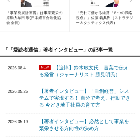
「事業発展計画書」は事業繁栄の
「売れて儲かる経営『５つの戦略
原動力牟田 學(日本経営合理化協
視点』」佐藤 義典氏（ストラテジ
会 会長)
ー＆タクティクス代表）
「「愛読者通信」著者インタビュー」の記事一覧
【追悼】鈴木敏文氏 言葉で伝え
NEW
2026.08.4
る経営（ジャーナリスト 勝見明氏）
【著者インタビュー】「自創経営」シス
2026.05.26
テムで実現する！ 自分で考え、行動でき
る 今どき若手社員の育て方
【著者インタビュー】必然として事業を
2026.05.19
繁栄させる方向性の決め方