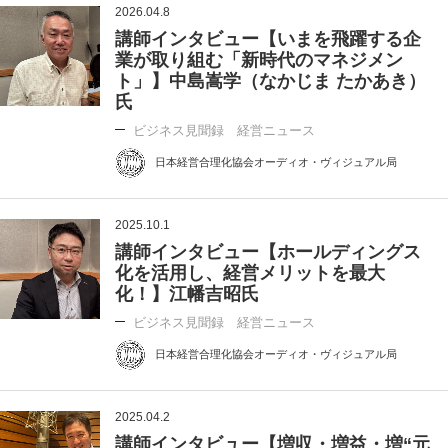
2026.04.8
講師インタビュー【いまを飛躍する企
業が取り組む「新時代のマネジメン
ト」】中島嵩学（なかじま たかあき）
氏
ビジネス見聞録 経営ニュース
日本経営合理化協会オーディオ・ヴィジュアル局
2025.10.1
講師インタビュー【ホールディングス
化を活用し、経営メリットを最大
化！】江幡吉昭氏
ビジネス見聞録 経営ニュース
日本経営合理化協会オーディオ・ヴィジュアル局
2025.04.2
講師インタビュー【増収・増益・増“元