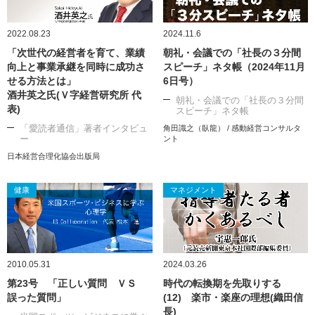
2022.08.23
2024.11.6
「次世代の経営者を育て、業績
朝礼・会議での「社長の３分間
向上と事業承継を同時に成功さ
スピーチ」ネタ帳（2024年11月
せる方法とは」
6日号）
酒井英之氏(Ｖ字経営研究所 代
朝礼・会議での「社長の３分間
表)
スピーチ」ネタ帳
「愛読者通信」著者インタビュ
角田識之（臥龍） / 感動経営コンサルタ
ー
ント
日本経営合理化協会出版局
健康
マネジメント
2010.05.31
2024.03.26
第23号 「正しい質問 ＶＳ
時代の転換期を先取りする
誤った質問」
(12) 楽市・楽座の理想(織田信
長)