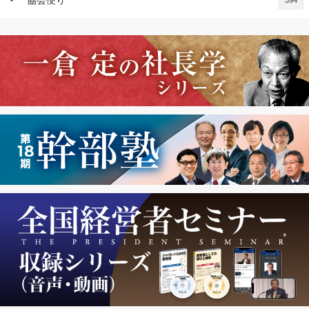
keyboard_arrow_down
協会便り
394