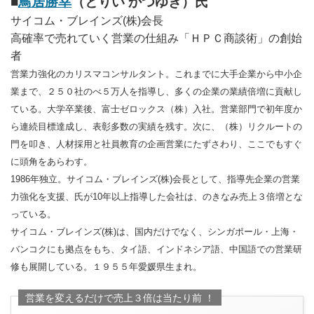
■
鳥居勝幸
（とりい かつゆき）氏
サイコム・ブレインズ(株)会長
高確率で売れていく営業の仕組み「ＨＰＣ商談術」の創始
者
営業力強化のカリスマコンサルタント。これまでに大手企業から中小企
業まで、２５０社のべ５万人を指導し、多くの企業の業績倍増に貢献し
ている。大学卒業後、富士ゼロックス（株）入社。営業部門で初年度か
ら連続目標達成し、表彰多数の実績を残す。次に、（株）リクルートの
門を叩き、人材採用と社員教育の企画営業にたずさわり、ここでもすぐ
に頭角をあらわす。
1986年独立。サイコム・ブレインズ(株)会長として、指導先企業の営業
力強化を支援、氏が10年以上指導した会社は、のきなみ売上３倍増とな
っている。
サイコム・ブレインズ(株)は、国内だけでなく、シンガポール・上海・
バンコクにも拠点をもち、タイ語、インドネシア語、中国語での営業研
修も展開している。１９５５年愛媛県生まれ。
営業を変えるだけで売上３倍は当たり前 ！