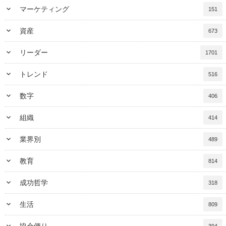
keyboard_arrow_down
マーケティング
151
keyboard_arrow_down
資産
673
keyboard_arrow_down
リーダー
1701
keyboard_arrow_down
トレンド
516
keyboard_arrow_down
数字
406
keyboard_arrow_down
組織
414
keyboard_arrow_down
業界別
489
keyboard_arrow_down
教育
814
keyboard_arrow_down
成功哲学
318
keyboard_arrow_down
生活
809