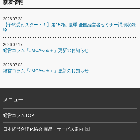
新着情報
2026.07.28
【予約受付スタート！】第152回 夏季 全国経営者セミナー講演収録
物
2026.07.17
経営コラム「JMCAweb＋」更新のお知らせ
2026.07.03
経営コラム「JMCAweb＋」更新のお知らせ
メニュー
経営コラムTOP
exit_to_app
日本経営合理化協会 商品・サービス案内