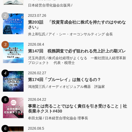
日本経営合理化協会出版局 /
2
2023.07.26
第203話 「投資育成会社に株式を持たすのはやめな
さい」
井上和弘氏 / アイ・シー・オーコンサルティング 会長
3
2026.08.4
第147回 税務調査で必ず狙われる売上計上の期ズレ
児玉尚彦氏 / 株式会社経理がよくなる 一般社団法人経理革新
プロジェクト 代表・税理士
4
2026.02.27
第174回「ブルーレイ」は無くなるの？
鴻池賢三氏 / オーディオビジュアル機器 評論家
5
2026.04.22
事業とは売ることではなく責任を引き受けること｜社
長業ネクスト#430
牟田太陽 / 日本経営合理化協会 理事長
6
2026.08.5