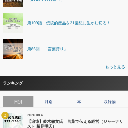
第109話 伝統的産品を21世紀に生かし切る！
第86回 「言葉狩り」
もっと見る
ランキング
日別
月別
本
収録物
1
2026.08.4
【追悼】鈴木敏文氏 言葉で伝える経営（ジャーナリ
スト 勝見明氏）