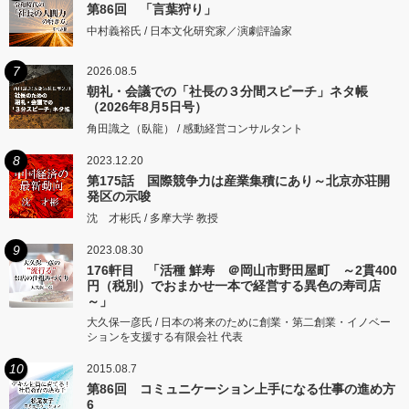
第86回 「言葉狩り」
中村義裕氏 / 日本文化研究家／演劇評論家
7
2026.08.5
朝礼・会議での「社長の３分間スピーチ」ネタ帳
（2026年8月5日号）
角田識之（臥龍） / 感動経営コンサルタント
8
2023.12.20
第175話 国際競争力は産業集積にあり～北京亦荘開
発区の示唆
沈 才彬氏 / 多摩大学 教授
9
2023.08.30
176軒目 「活種 鮮寿 ＠岡山市野田屋町 ～2貫400
円（税別）でおまかせ一本で経営する異色の寿司店
～」
大久保一彦氏 / 日本の将来のために創業・第二創業・イノベー
ションを支援する有限会社 代表
10
2015.08.7
第86回 コミュニケーション上手になる仕事の進め方
6