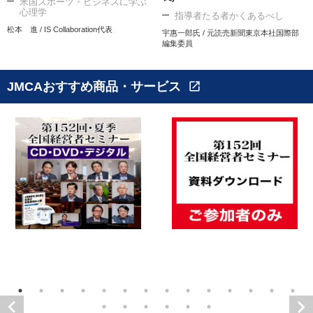
米国スポーツ・ビジネスに学ぶ
心理学
指導者たる者かくあるべし
松本 進 / IS Collaboration代表
宇惠一郎氏 / 元読売新聞東京本社国際部
編集委員
JMCAおすすめ商品・サービス
open_in_new