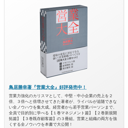
鳥居勝幸著『営業大全』好評発売中！
営業力強化のカリスマとして、中堅・中小企業の売上を２
倍、３倍へと倍増させてきた著者が、ライバルが追随できな
い全ノウハウを集大成。経営者から若手営業パーソンまで、
全員で目的別に学べる【１巻マネジメント篇】【２巻新規開
拓篇】【３巻既存顧客篇】の３冊組。営業と組織の両方を強
くする全ノウハウを本書で大公開！