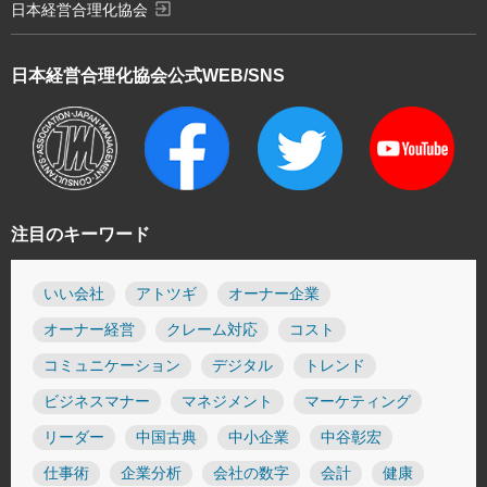
exit_to_app
日本経営合理化協会
日本経営合理化協会
公式WEB/SNS
注目のキーワード
いい会社
アトツギ
オーナー企業
オーナー経営
クレーム対応
コスト
コミュニケーション
デジタル
トレンド
ビジネスマナー
マネジメント
マーケティング
リーダー
中国古典
中小企業
中谷彰宏
仕事術
企業分析
会社の数字
会計
健康