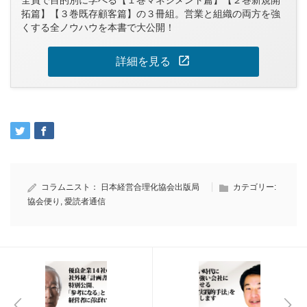
全員で目的別に学べる【１巻マネジメント篇】【２巻新規開
拓篇】【３巻既存顧客篇】の３冊組。営業と組織の両方を強
くする全ノウハウを本書で大公開！
open_in_new
詳細を見る
コラムニスト：
日本経営合理化協会出版局
カテゴリー:
協会便り
,
愛読者通信