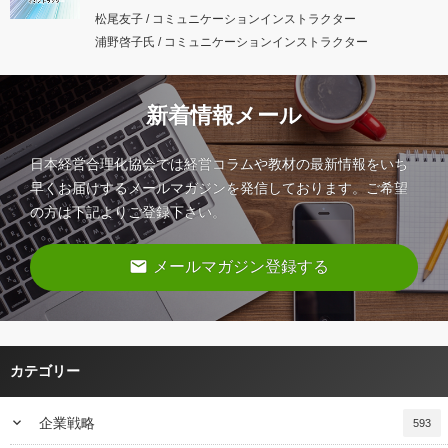
松尾友子 / コミュニケーションインストラクター
浦野啓子氏 / コミュニケーションインストラクター
新着情報メール
日本経営合理化協会では経営コラムや教材の最新情報をいち
早くお届けするメールマガジンを発信しております。ご希望
の方は下記よりご登録下さい。
email
メールマガジン登録する
カテゴリー
keyboard_arrow_down
企業戦略
593