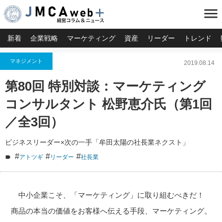
menu
新着
企業戦略
マーケティング
資産
リーダー
トレンド
マネジメント
2019.08.14
第80回 特別対談：マーケティング
コンサルタント 松野恵介氏（第1回
／全3回）
ビジネスリーダー×次の一手「牟田太陽の社長業ネクスト」
#
#
#
アトツギ
リーダー
社長業
中小企業こそ、「マーケティング」に取り組むべきだ！
商品の本当の価値をお客様へ伝える手段、マーケティング。