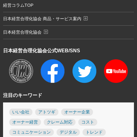
経営コラムTOP
exit_to_app
日本経営合理化協会 商品・サービス案内
exit_to_app
日本経営合理化協会
日本経営合理化協会
公式WEB/SNS
注目のキーワード
いい会社
アトツギ
オーナー企業
オーナー経営
クレーム対応
コスト
コミュニケーション
デジタル
トレンド