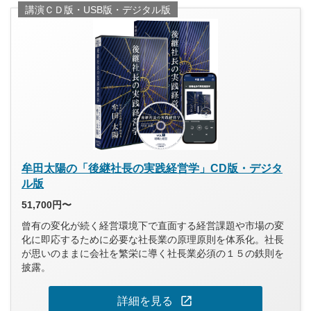
講演ＣＤ版・USB版・デジタル版
牟田太陽の「後継社長の実践経営学」CD版・デジタ
ル版
51,700円〜
曾有の変化が続く経営環境下で直面する経営課題や市場の変
化に即応するために必要な社長業の原理原則を体系化。社長
が思いのままに会社を繁栄に導く社長業必須の１５の鉄則を
披露。
open_in_new
詳細を見る