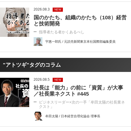
2026.08.3
NEW
国のかたち、組織のかたち（108）経営
と技術開発
指導者たる者かくあるべし
宇惠一郎氏 / 元読売新聞東京本社国際部編集委員
"アトツギ"タグのコラム
2026.08.5
NEW
社長は「能力」の前に「資質」が大事
／社長業ネクスト #445
ビジネスリーダー×次の一手「牟田太陽の社長業ネ
クスト」
牟田太陽 / 日本経営合理化協会 理事長