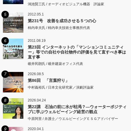
鴻池賢三氏 / オーディオビジュアル機器 評論家
5
2012.05.1
第231号 改善を成功させる５つの心
柿内幸夫氏 / 柿内幸夫技術士事務所代表
6
2011.08.19
第23回 インターネットの「マンションコミュニティ
ー」等での自社や自社物件の評価を見て直すべき事は
直す事
碓井民朗氏 / 碓井建築オフィス代表
7
2026.08.5
第86回 「言葉狩り」
中村義裕氏 / 日本文化研究家／演劇評論家
8
2026.04.24
第22講 石油の前に水が枯渇？―ウォーターポジティ
ブに学ぶウェルビーイング経営の観点
中原阿里 / 弁護士／ウエルビーイングＥＳＧアドバイザー
9
2020.04.1