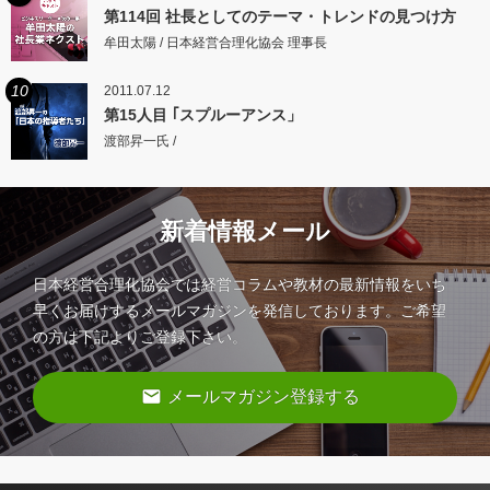
第114回 社長としてのテーマ・トレンドの見つけ方
牟田太陽 / 日本経営合理化協会 理事長
10
2011.07.12
第15人目 ｢スプルーアンス」
渡部昇一氏 /
新着情報メール
日本経営合理化協会では経営コラムや教材の最新情報をいち
早くお届けするメールマガジンを発信しております。ご希望
の方は下記よりご登録下さい。
email
メールマガジン登録する