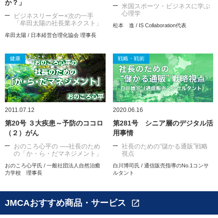
か？」
米国スポーツ・ビジネスに学ぶ
心理学
ビジネスリーダー×次の一手
「牟田太陽の社長業ネクスト」
松本 進 / IS Collaboration代表
牟田太陽 / 日本経営合理化協会 理事長
健康
戦略・戦術
2011.07.12
2020.06.16
第20号 ３大疾患～予防のココロ
第281号 シニア層のデジタル活
（２）がん
用事情
おのころ心平の ──社長のため
社長のための“儲かる通販”戦略
の「か・ら・だマネジメント」
視点
おのころ心平氏 / 一般社団法人自然治癒
白川博司氏 / 通信販売指導のNo.1コンサ
力学校 理事長
ルタント
JMCAおすすめ商品・サービス
open_in_new