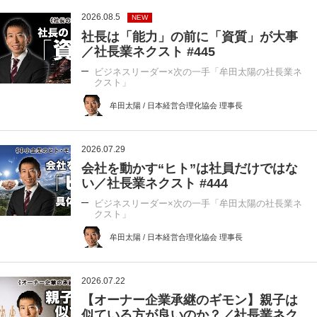
2026.08.5
NEW
社長は「能力」の前に「資質」が大事
／社長業ネクスト #445
ビジネスリーダー×次の一手「牟田太陽の社長業ネ
クスト」
牟田太陽 / 日本経営合理化協会 理事長
2026.07.29
会社を動かす“ヒト”は社員だけではな
い／社長業ネクスト #444
ビジネスリーダー×次の一手「牟田太陽の社長業ネ
クスト」
牟田太陽 / 日本経営合理化協会 理事長
2026.07.22
【オーナー企業承継のギモン】親子は
似ている方が良いのか？／社長業ネク