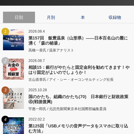
日別
月別
本
収録物
1
2026.08.4
第157回 飯豊温泉（山形県）――日本百名山の麓に
湧く「森の秘湯」
高橋一喜氏 / 温泉アナリスト
2
2026.08.7
相談15：銀行がやたらと固定金利を勧めてきます！や
はり固定がよいのでしょうか！
古山喜章氏 / アイ・シー・オーコンサルティング社長
3
2025.10.28
国のかたち、組織のかたち(70) 日本銀行と財政政策
④(戦後復興)
宇惠一郎氏 / 元読売新聞東京本社国際部編集委員
4
2022.02.2
第125回「USBメモリの音声データをスマホに取り込
む方法」