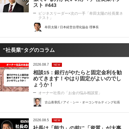
スト #443
ビジネスリーダー×次の一手「牟田太陽の社長業ネ
クスト」
牟田太陽 / 日本経営合理化協会 理事長
"社長業"タグのコラム
2026.08.7
NEW
相談15：銀行がやたらと固定金利を勧
めてきます！やはり固定がよいのでし
ょうか！
オーナー社長の「お金の悩み相談室」
古山喜章氏 / アイ・シー・オーコンサルティング社長
2026.08.5
NEW
社長は「能力」の前に「資質」が大事