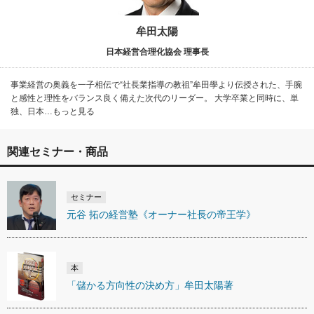
牟田太陽
日本経営合理化協会 理事長
事業経営の奥義を一子相伝で“社長業指導の教祖”牟田學より伝授された、手腕
と感性と理性をバランス良く備えた次代のリーダー。 大学卒業と同時に、単
独、日本…もっと見る
関連セミナー・商品
セミナー
元谷 拓の経営塾《オーナー社長の帝王学》
本
「儲かる方向性の決め方」牟田太陽著