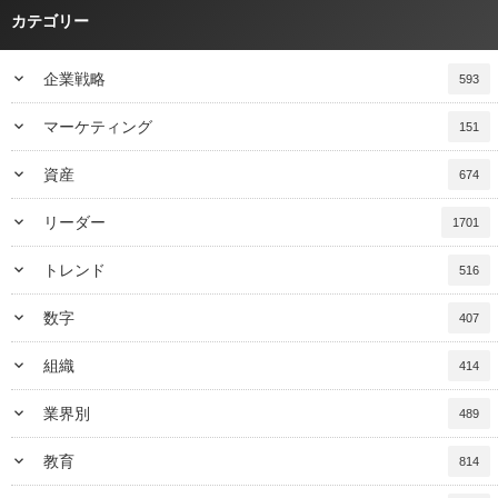
カテゴリー
keyboard_arrow_down
企業戦略
593
keyboard_arrow_down
マーケティング
151
keyboard_arrow_down
資産
674
keyboard_arrow_down
リーダー
1701
keyboard_arrow_down
トレンド
516
keyboard_arrow_down
数字
407
keyboard_arrow_down
組織
414
keyboard_arrow_down
業界別
489
keyboard_arrow_down
教育
814