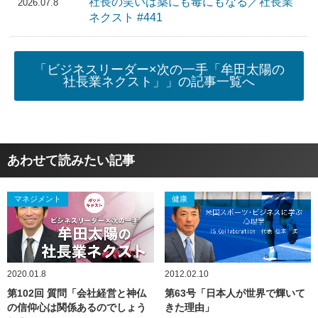
社長の笑いは薬にも毒にもなる／社長業
2026.07.8
ネクスト #441
「ビジネスリーダー×次の一手「牟田太陽の
社長業ネクスト」」の記事一覧へ
あわせて読みたい記事
マネジメント
健康
2020.01.8
2012.02.10
第102回 質問「会社経営と神仏
第63号「日本人が世界で輝いて
の信仰心は関係あるのでしょう
きた理由」