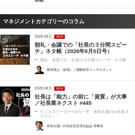
マネジメントカテゴリーのコラム
2026.08.5
NEW
朝礼・会議での「社長の３分間スピー
チ」ネタ帳（2026年8月5日号）
朝礼・会議での「社長の３分間スピーチ」ネタ帳
角田識之（臥龍） / 感動経営コンサルタント
2026.08.5
NEW
社長は「能力」の前に「資質」が大事
／社長業ネクスト #445
ビジネスリーダー×次の一手「牟田太陽の社長業ネ
クスト」
牟田太陽 / 日本経営合理化協会 理事長