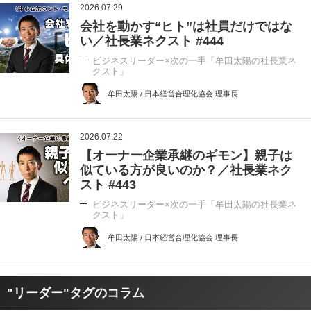
2026.07.29
会社を動かす“ヒト”は社員だけではな
い／社長業ネクスト #444
ビジネスリーダー×次の一手「牟田太陽の社長業ネ
クスト」
牟田太陽 / 日本経営合理化協会 理事長
2026.07.22
【オーナー企業承継のギモン】親子は
似ている方が良いのか？／社長業ネク
スト #443
ビジネスリーダー×次の一手「牟田太陽の社長業ネ
クスト」
牟田太陽 / 日本経営合理化協会 理事長
"リーダー"タグのコラム