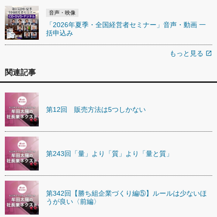
音声・映像
「2026年夏季・全国経営者セミナー」音声・動画 一
括申込み
もっと見る
open_in_new
関連記事
第12回 販売方法は5つしかない
第243回「量」より「質」より「量と質」
第342回【勝ち組企業づくり編⑤】ルールは少ないほ
うが良い〈前編〉