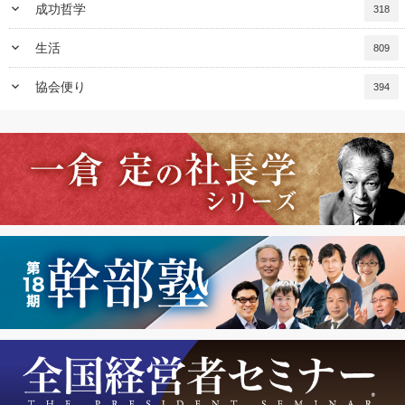
keyboard_arrow_down
成功哲学
318
keyboard_arrow_down
生活
809
keyboard_arrow_down
協会便り
394