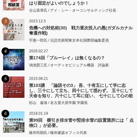
はり固定がよいのでしょうか！
古山喜章氏 / アイ・シー・オーコンサルティング社長
3
2023.12.5
危機への対処術(30) 戦力逐次投入の愚(ガダルカナル
奪還作戦)
宇惠一郎氏 / 元読売新聞東京本社国際部編集委員
4
2026.02.27
第174回「ブルーレイ」は無くなるの？
鴻池賢三氏 / オーディオビジュアル機器 評論家
5
2015.08.21
第103講 「論語その3」 吾、十有五にして学に志
し、三十にして立ち、四十にして惑わず。 五十にして
天命を知り、六十にして耳に従い、 七十にして心の欲
するところに従いて矩をこえず。
杉山 厳海 / 名古屋大原学園 学園長
6
2018.01.19
第99回 横引き排水管や竪排水管の設置箇所には「 点
検口 」が必要。
碓井民朗氏 / 碓井建築オフィス代表