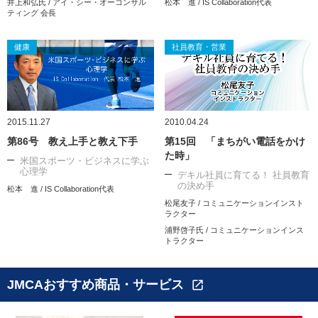
井上和弘氏 / アイ・シー・オーコンサル
松本 進 / IS Collaboration代表
ティング 会長
健康
社員教育・営業
2015.11.27
2010.04.24
第86号 教え上手と教え下手
第15回 「まちがい電話をかけ
た時」
米国スポーツ・ビジネスに学ぶ
心理学
デキル社員に育てる！ 社員教育
の決め手
松本 進 / IS Collaboration代表
松尾友子 / コミュニケーションインスト
ラクター
浦野啓子氏 / コミュニケーションインス
トラクター
JMCAおすすめ商品・サービス
open_in_new