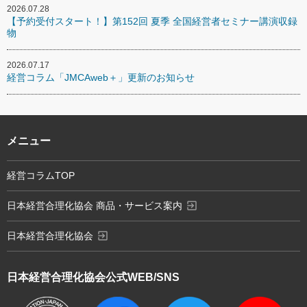
2026.07.28
【予約受付スタート！】第152回 夏季 全国経営者セミナー講演収録
物
2026.07.17
経営コラム「JMCAweb＋」更新のお知らせ
メニュー
経営コラムTOP
exit_to_app
日本経営合理化協会 商品・サービス案内
exit_to_app
日本経営合理化協会
日本経営合理化協会
公式WEB/SNS