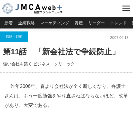
menu
新着
企業戦略
マーケティング
資産
リーダー
トレンド
戦略・戦術
2007.06.13
第11話 「新会社法で争続防止」
強い会社を築く ビジネス・クリニック
昨年2006年、春より会社法が全く新しくなり、弁護士
さんは、もう一度勉強をやり直さねばならないほど、改革
があり、大変である。