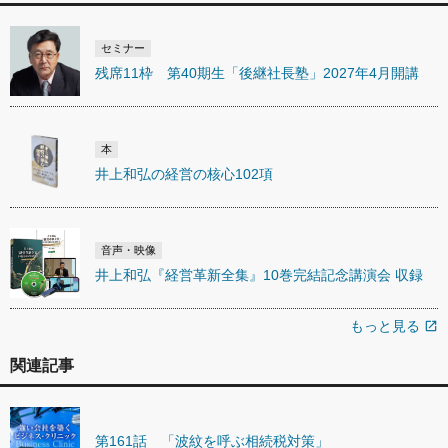
セミナー
残席11枠 第40期生「後継社長塾」2027年4月開講
本
井上和弘の経営の核心102項
音声・映像
井上和弘『経営革新全集』10巻完結記念講演会 収録
もっと見る
open_in_new
関連記事
第161話 「波紋を呼ぶ相続税対策」