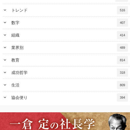
keyboard_arrow_down
トレンド
516
keyboard_arrow_down
数字
407
keyboard_arrow_down
組織
414
keyboard_arrow_down
業界別
489
keyboard_arrow_down
教育
814
keyboard_arrow_down
成功哲学
318
keyboard_arrow_down
生活
809
keyboard_arrow_down
協会便り
394