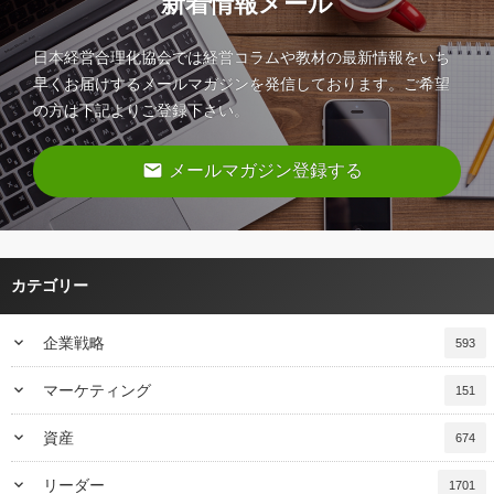
新着情報メール
日本経営合理化協会では経営コラムや教材の最新情報をいち
早くお届けするメールマガジンを発信しております。ご希望
の方は下記よりご登録下さい。
email
メールマガジン登録する
カテゴリー
keyboard_arrow_down
企業戦略
593
keyboard_arrow_down
マーケティング
151
keyboard_arrow_down
資産
674
keyboard_arrow_down
リーダー
1701