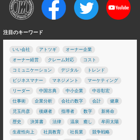
注目のキーワード
いい会社
アトツギ
オーナー企業
オーナー経営
クレーム対応
コスト
コミュニケーション
デジタル
トレンド
ビジネスマナー
マネジメント
マーケティング
リーダー
中国古典
中小企業
中谷彰宏
仕事術
企業分析
会社の数字
会計
健康
児玉尚彦
後継者
指導者
数字
新将命
歴史
決算書
法律
温泉 癒し
牟田太陽
生産性向上
社員教育
社長業
競争戦略