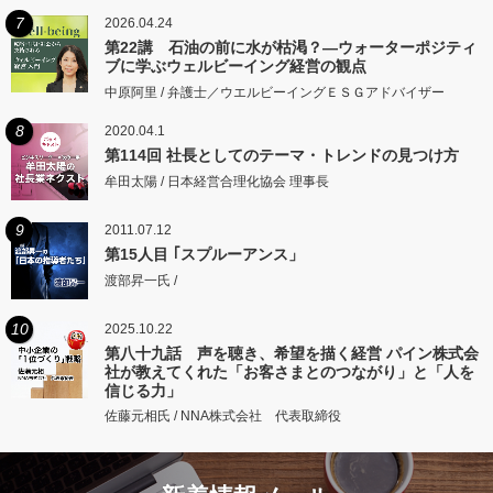
7
2026.04.24
第22講 石油の前に水が枯渇？―ウォーターポジティ
ブに学ぶウェルビーイング経営の観点
中原阿里 / 弁護士／ウエルビーイングＥＳＧアドバイザー
8
2020.04.1
第114回 社長としてのテーマ・トレンドの見つけ方
牟田太陽 / 日本経営合理化協会 理事長
9
2011.07.12
第15人目 ｢スプルーアンス」
渡部昇一氏 /
10
2025.10.22
第八十九話 声を聴き、希望を描く経営 パイン株式会
社が教えてくれた「お客さまとのつながり」と「人を
信じる力」
佐藤元相氏 / NNA株式会社 代表取締役