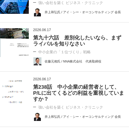
強い会社を築く ビジネス・クリニック
井上和弘氏 / アイ・シー・オーコンサルティング 会長
2026.06.17
第九十六話 差別化したいなら、まず
ライバルを知りなさい
中小企業の「１位づくり」戦略
佐藤元相氏 / NNA株式会社 代表取締役
2026.06.17
第238話 中小企業の経営者として、
P/Lに出てくるどの利益を重視していま
すか？
強い会社を築く ビジネス・クリニック
井上和弘氏 / アイ・シー・オーコンサルティング 会長