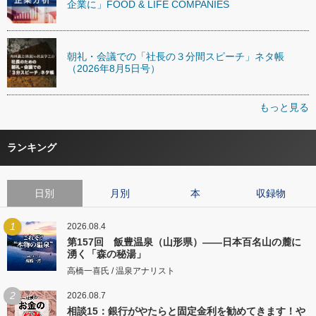
企業に」FOOD & LIFE COMPANIES
朝礼・会議での「社長の３分間スピーチ」ネタ帳
（2026年8月5日号）
もっと見る
ランキング
日別
月別
本
収録物
1
2026.08.4
第157回 飯豊温泉（山形県）――日本百名山の麓に
湧く「森の秘湯」
高橋一喜氏 / 温泉アナリスト
2
2026.08.7
相談15：銀行がやたらと固定金利を勧めてきます！や