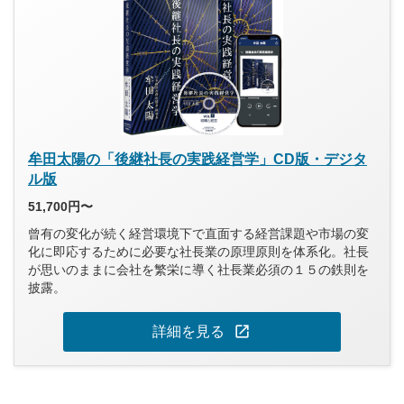
牟田太陽の「後継社長の実践経営学」CD版・デジタ
ル版
51,700円〜
曾有の変化が続く経営環境下で直面する経営課題や市場の変
化に即応するために必要な社長業の原理原則を体系化。社長
が思いのままに会社を繁栄に導く社長業必須の１５の鉄則を
披露。
open_in_new
詳細を見る