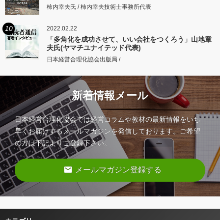
柿内幸夫氏 / 柿内幸夫技術士事務所代表
10
2022.02.22
「多角化を成功させて、いい会社をつくろう」山地章
夫氏(ヤマチユナイテッド代表)
日本経営合理化協会出版局 /
新着情報メール
日本経営合理化協会では経営コラムや教材の最新情報をいち
早くお届けするメールマガジンを発信しております。ご希望
の方は下記よりご登録下さい。
email
メールマガジン登録する