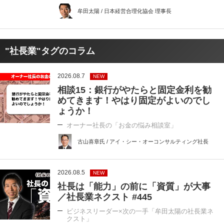
牟田太陽 / 日本経営合理化協会 理事長
"社長業"タグのコラム
2026.08.7
NEW
相談15：銀行がやたらと固定金利を勧
めてきます！やはり固定がよいのでし
ょうか！
オーナー社長の「お金の悩み相談室」
古山喜章氏 / アイ・シー・オーコンサルティング社長
2026.08.5
NEW
社長は「能力」の前に「資質」が大事
／社長業ネクスト #445
ビジネスリーダー×次の一手「牟田太陽の社長業ネ
クスト」