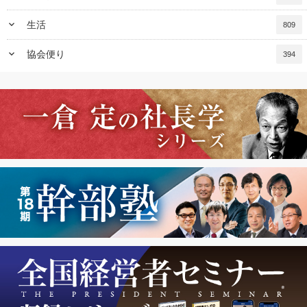
keyboard_arrow_down
生活
809
keyboard_arrow_down
協会便り
394