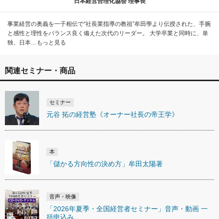
日本経営合理化協会 理事長
事業経営の奥義を一子相伝で“社長業指導の教祖”牟田學より伝授された、手腕
と感性と理性をバランス良く備えた次代のリーダー。 大学卒業と同時に、単
独、日本…もっと見る
関連セミナー・商品
セミナー
元谷 拓の経営塾《オーナー社長の帝王学》
本
「儲かる方向性の決め方」牟田太陽著
音声・映像
「2026年夏季・全国経営者セミナー」音声・動画 一
括申込み