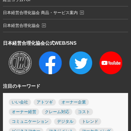
exit_to_app
日本経営合理化協会 商品・サービス案内
exit_to_app
日本経営合理化協会
日本経営合理化協会
公式WEB/SNS
注目のキーワード
いい会社
アトツギ
オーナー企業
オーナー経営
クレーム対応
コスト
コミュニケーション
デジタル
トレンド