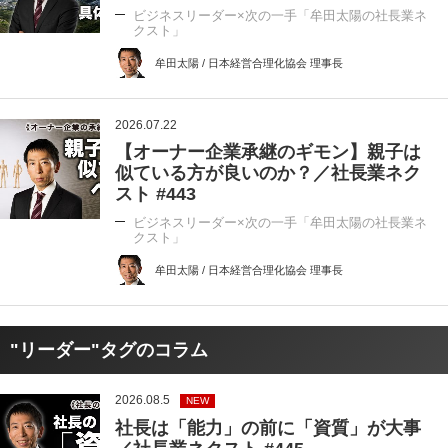
ビジネスリーダー×次の一手「牟田太陽の社長業ネ
クスト」
牟田太陽 / 日本経営合理化協会 理事長
2026.07.22
【オーナー企業承継のギモン】親子は
似ている方が良いのか？／社長業ネク
スト #443
ビジネスリーダー×次の一手「牟田太陽の社長業ネ
クスト」
牟田太陽 / 日本経営合理化協会 理事長
"リーダー"タグのコラム
2026.08.5
NEW
社長は「能力」の前に「資質」が大事