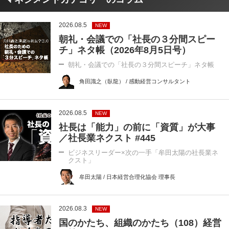
2026.08.5
NEW
朝礼・会議での「社長の３分間スピー
チ」ネタ帳（2026年8月5日号）
朝礼・会議での「社長の３分間スピーチ」ネタ帳
角田識之（臥龍） / 感動経営コンサルタント
2026.08.5
NEW
社長は「能力」の前に「資質」が大事
／社長業ネクスト #445
ビジネスリーダー×次の一手「牟田太陽の社長業ネ
クスト」
牟田太陽 / 日本経営合理化協会 理事長
2026.08.3
NEW
国のかたち、組織のかたち（108）経営