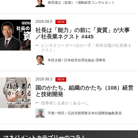
角田識之（臥龍） / 感動経営コンサルタント
2026.08.5
NEW
社長は「能力」の前に「資質」が大事
／社長業ネクスト #445
ビジネスリーダー×次の一手「牟田太陽の社長業ネ
クスト」
牟田太陽 / 日本経営合理化協会 理事長
2026.08.3
NEW
国のかたち、組織のかたち（108）経営
と技術開発
指導者たる者かくあるべし
宇惠一郎氏 / 元読売新聞東京本社国際部編集委員
マネジメントカテゴリーのコラム