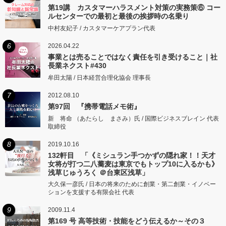
第19講 カスタマーハラスメント対策の実務策⑥ コー
ルセンターでの最初と最後の挨拶時の名乗り
中村友妃子 / カスタマーケアプラン代表
6
2026.04.22
事業とは売ることではなく責任を引き受けること｜社
長業ネクスト#430
牟田太陽 / 日本経営合理化協会 理事長
7
2012.08.10
第97回 『携帯電話メモ術』
新 将命 （あたらし まさみ）氏 / 国際ビジネスブレイン 代表
取締役
8
2019.10.16
132軒目 「《ミシュラン手つかずの隠れ家！！天才
女将が打つ二八蕎麦は東京でもトップ10に入るかも》
浅草じゅうろく ＠台東区浅草」
大久保一彦氏 / 日本の将来のために創業・第二創業・イノベー
ションを支援する有限会社 代表
9
2009.11.4
第169 号 高等技術・技能をどう伝えるか～その３