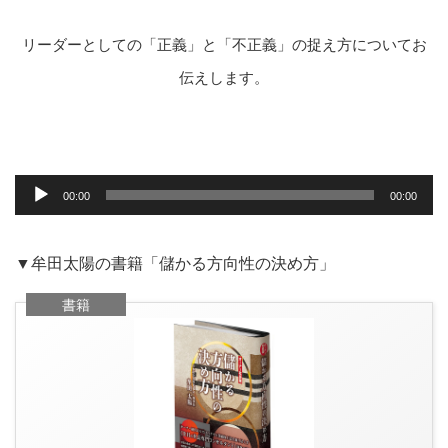
リーダーとしての「正義」と「不正義」の捉え方についてお
伝えします。
音
声
00:00
00:00
プ
レ
ー
ヤ
▼牟田太陽の書籍「儲かる方向性の決め方」
ー
書籍