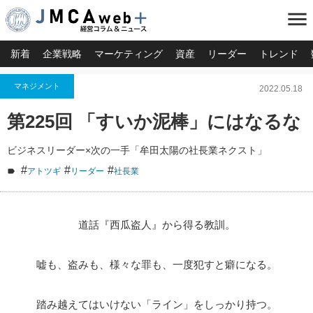
menu
新着
企業戦略
マーケティング
資産
リーダー
トレンド
マネジメント
2022.05.18
第225回 「すいか泥棒」にはなるな
ビジネスリーダー×次の一手「牟田太陽の社長業ネクスト」
#
#
#
アトツギ
リーダー
社長業
道話『西瓜盗人』から得る教訓。
嘘も、盗みも、様々な罪も、一度犯すと癖になる。
踏み越えてはいけない「ライン」をしっかり持つ。