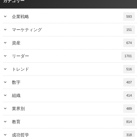
カテゴリー
keyboard_arrow_down
企業戦略
593
keyboard_arrow_down
マーケティング
151
keyboard_arrow_down
資産
674
keyboard_arrow_down
リーダー
1701
keyboard_arrow_down
トレンド
516
keyboard_arrow_down
数字
407
keyboard_arrow_down
組織
414
keyboard_arrow_down
業界別
489
keyboard_arrow_down
教育
814
keyboard_arrow_down
成功哲学
318