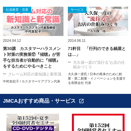
社員教育・営業
サービス
2024.04.12
2014.06.11
第30講 カスタマーハラスメン
71軒目 「行列のできる鍋屋と
ト対策の実務策⑰『傾聴』が苦
は…」
手な担当者が自動的に『傾聴』
大久保一彦の“流行る”お店の仕
をするためにやるべきこと
組みづくり
クレーム対応の新知識と新常識
大久保一彦氏 / 日本の将来のために創
業・第二創業・イノベーションを支援す
中村友妃子 / カスタマーケアプラン代表
る有限会社 代表
JMCAおすすめ商品・サービス
open_in_new