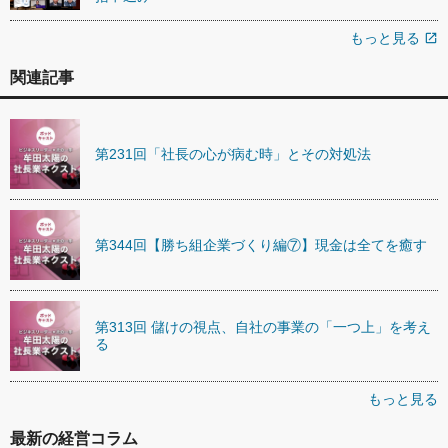
もっと見る
open_in_new
関連記事
第231回「社長の心が病む時」とその対処法
第344回【勝ち組企業づくり編⑦】現金は全てを癒す
第313回 儲けの視点、自社の事業の「一つ上」を考え
る
もっと見る
最新の経営コラム