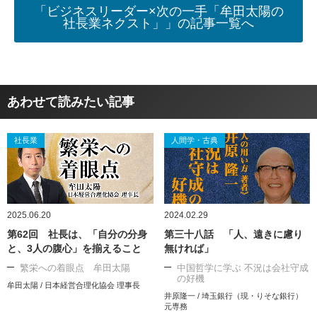
「ビジネスリーダー×次の一手「牟田太陽の
社長業ネクスト」」の記事一覧へ
あわせて読みたい記事
社長業
人間学・古典
2025.06.20
2024.02.29
第62回 社長は、「自分の分身
第三十八話 「人、遠きに慮り
と、3人の腹心」を揃えること
無ければ」
繁栄への着眼点 牟田太陽
中国哲学に学ぶ 不況は会社守成
の好機
牟田太陽 / 日本経営合理化協会 理事長
井原隆一 / 埼玉銀行（現・りそな銀行）
元専務