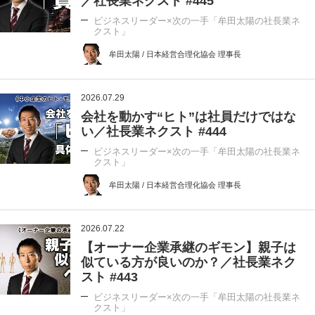
／社長業ネクスト #445
ビジネスリーダー×次の一手「牟田太陽の社長業ネ
クスト」
牟田太陽 / 日本経営合理化協会 理事長
2026.07.29
会社を動かす“ヒト”は社員だけではな
い／社長業ネクスト #444
ビジネスリーダー×次の一手「牟田太陽の社長業ネ
クスト」
牟田太陽 / 日本経営合理化協会 理事長
2026.07.22
【オーナー企業承継のギモン】親子は
似ている方が良いのか？／社長業ネク
スト #443
ビジネスリーダー×次の一手「牟田太陽の社長業ネ
クスト」