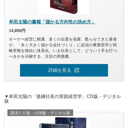
牟田太陽の書籍「儲かる方向性の決め方」
14,850円
オーナー経営に精通、多くの企業を発展、甦らせてきた著者
が、「永く大きく儲かる会社づくり」に必須の事業哲学と戦
略実務を独自に体系化。いま社長として、どういう手を打つ
べきかを示唆する、注目の実務書。
open_in_new
詳細を見る
▼牟田太陽の「後継社長の実践経営学」CD版・デジタル
版
講演ＣＤ版・USB版・デジタル版