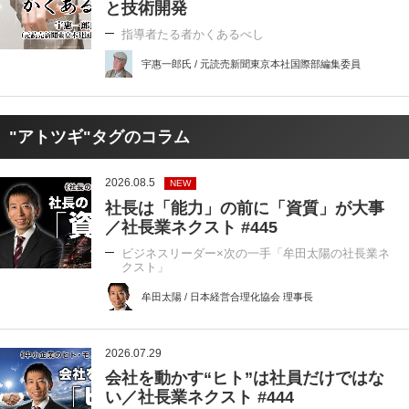
と技術開発
指導者たる者かくあるべし
宇惠一郎氏 / 元読売新聞東京本社国際部編集委員
"アトツギ"タグのコラム
2026.08.5
NEW
社長は「能力」の前に「資質」が大事
／社長業ネクスト #445
ビジネスリーダー×次の一手「牟田太陽の社長業ネ
クスト」
牟田太陽 / 日本経営合理化協会 理事長
2026.07.29
会社を動かす“ヒト”は社員だけではな
い／社長業ネクスト #444