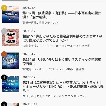
1
2026.08.4
第157回 飯豊温泉（山形県）――日本百名山の麓に
湧く「森の秘湯」
高橋一喜氏 / 温泉アナリスト
2
2026.08.7
相談15：銀行がやたらと固定金利を勧めてきます！や
はり固定がよいのでしょうか！
古山喜章氏 / アイ・シー・オーコンサルティング社長
3
2025.04.25
第164回 USBメモリはもう古い？スティック型SSD
で時短！
鴻池賢三氏 / オーディオビジュアル機器 評論家
4
2017.06.9
第78回《二宮尊徳翁》に再び空前のスポットライト！
～ミュージカル「KINJIRO!」・記念館開館・銅像も復
活～
西川りゅうじん氏 / マーケティング コンサルタント
5
2023.05.12