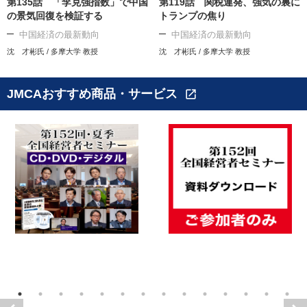
第135話 「李克強指数」で中国
第119話 関税連発、強気の裏に
の景気回復を検証する
トランプの焦り
中国経済の最新動向
中国経済の最新動向
沈 才彬氏 / 多摩大学 教授
沈 才彬氏 / 多摩大学 教授
JMCAおすすめ商品・サービス
open_in_new