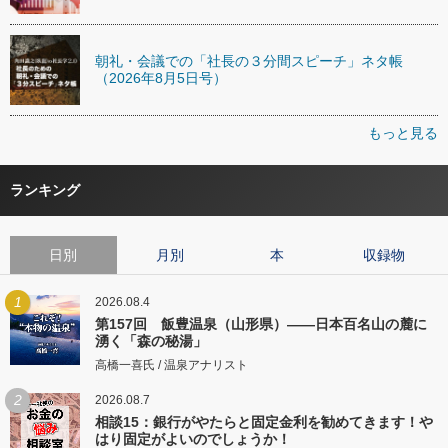
朝礼・会議での「社長の３分間スピーチ」ネタ帳
（2026年8月5日号）
もっと見る
ランキング
日別
月別
本
収録物
1
2026.08.4
第157回 飯豊温泉（山形県）――日本百名山の麓に
湧く「森の秘湯」
高橋一喜氏 / 温泉アナリスト
2
2026.08.7
相談15：銀行がやたらと固定金利を勧めてきます！や
はり固定がよいのでしょうか！