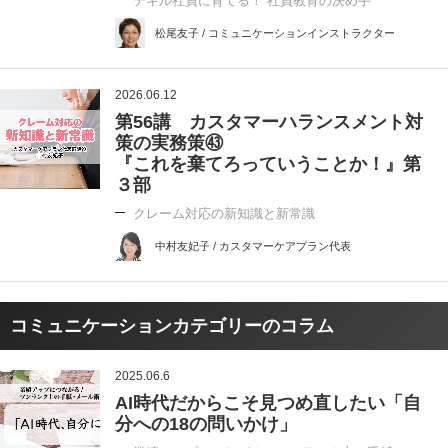
デキル社員に育てる！ 社員教育の決め手
松尾友子 / コミュニケーションインストラクター
2026.06.12
第56講 カスタマーハランスメント対
策の実務策㊸
『これを棄てろっていうことか！』第
３部
クレーム対応の新知識と新常識
中村友妃子 / カスタマーケアプラン代表
コミュニケーションカテゴリーのコラム
2025.06.6
AI時代だからこそ見つめ直したい「自
分への18の問いかけ」