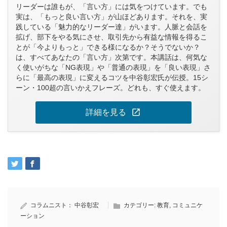
リーダーは誰もが、「言い方」には気をつけています。でも
実は、「もっと良い言い方」が山ほどあります。それを、実
践している「魅力的なリーダー達」がいます。人脈と会話を
拡げ、部下をやる気にさせ、取引先から有益な情報を得るこ
とが「今よりもっと」できる様になるか？そうでないか？
は、すべてあなたの「言い方」次第です。本講話は、何気な
く使いがちな「NG表現」や「普通の表現」を「良い表現」さ
らに「最高の表現」に変えるコツを中谷彰宏氏が伝授。15シ
ーン・100超の言いかえフレーズ。どれも、すぐ使えます。
open_in_new
詳細を見る
コラムニスト：
中谷彰宏
カテゴリー:
教育
,
コミュニケ
ーション