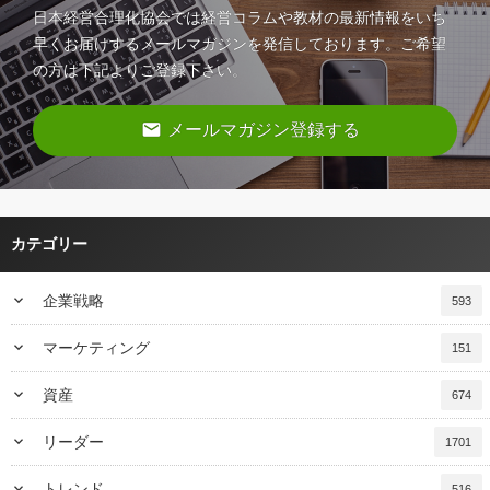
日本経営合理化協会では経営コラムや教材の最新情報をいち
早くお届けするメールマガジンを発信しております。ご希望
の方は下記よりご登録下さい。
email
メールマガジン登録する
カテゴリー
keyboard_arrow_down
企業戦略
593
keyboard_arrow_down
マーケティング
151
keyboard_arrow_down
資産
674
keyboard_arrow_down
リーダー
1701
keyboard_arrow_down
トレンド
516