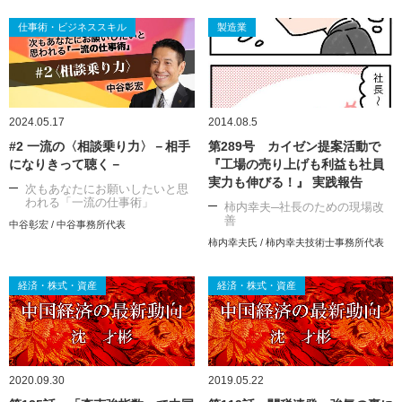
仕事術・ビジネススキル
製造業
2024.05.17
2014.08.5
#2 一流の〈相談乗り力〉－相手
第289号 カイゼン提案活動で
になりきって聴く－
『工場の売り上げも利益も社員
実力も伸びる！』 実践報告
次もあなたにお願いしたいと思
われる「一流の仕事術」
柿内幸夫─社長のための現場改
善
中谷彰宏 / 中谷事務所代表
柿内幸夫氏 / 柿内幸夫技術士事務所代表
経済・株式・資産
経済・株式・資産
2020.09.30
2019.05.22