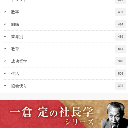
keyboard_arrow_down
数字
407
keyboard_arrow_down
組織
414
keyboard_arrow_down
業界別
489
keyboard_arrow_down
教育
814
keyboard_arrow_down
成功哲学
318
keyboard_arrow_down
生活
809
keyboard_arrow_down
協会便り
394