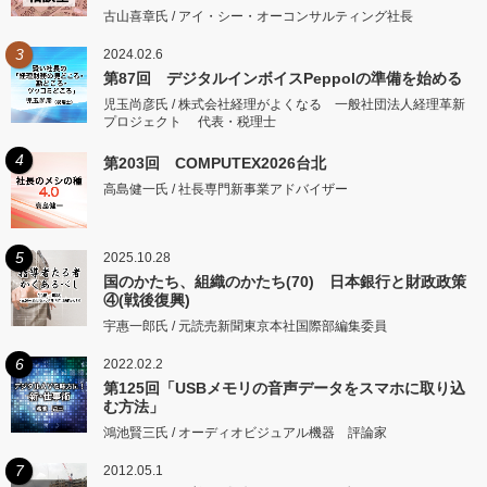
古山喜章氏 / アイ・シー・オーコンサルティング社長
3
2024.02.6
第87回 デジタルインボイスPeppolの準備を始める
児玉尚彦氏 / 株式会社経理がよくなる 一般社団法人経理革新
プロジェクト 代表・税理士
4
第203回 COMPUTEX2026台北
高島健一氏 / 社長専門新事業アドバイザー
5
2025.10.28
国のかたち、組織のかたち(70) 日本銀行と財政政策
④(戦後復興)
宇惠一郎氏 / 元読売新聞東京本社国際部編集委員
6
2022.02.2
第125回「USBメモリの音声データをスマホに取り込
む方法」
鴻池賢三氏 / オーディオビジュアル機器 評論家
7
2012.05.1