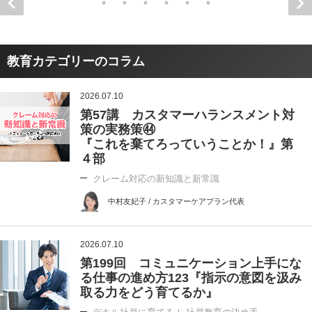
教育カテゴリーのコラム
2026.07.10
第57講 カスタマーハランスメント対
策の実務策㊹
『これを棄てろっていうことか！』第
４部
クレーム対応の新知識と新常識
中村友妃子 / カスタマーケアプラン代表
2026.07.10
第199回 コミュニケーション上手にな
る仕事の進め方123『指示の意図を汲み
取る力をどう育てるか』