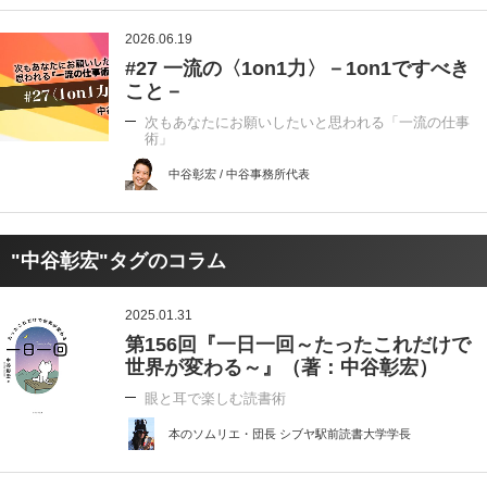
2026.06.19
#27 一流の〈1on1力〉－1on1ですべき
こと－
次もあなたにお願いしたいと思われる「一流の仕事
術」
中谷彰宏 / 中谷事務所代表
"中谷彰宏"タグのコラム
2025.01.31
第156回『一日一回～たったこれだけで
世界が変わる～』（著：中谷彰宏）
眼と耳で楽しむ読書術
本のソムリエ・団長 シブヤ駅前読書大学学長