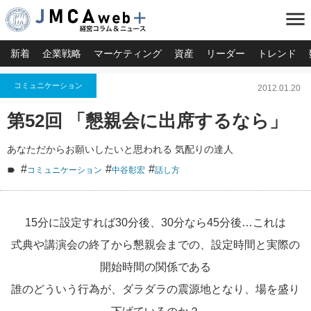
menu
新着
企業戦略
マーケティング
資産
リーダー
トレンド
コミュニケーション
2012.01.20
第52回 「懇親会に出席するなら」
あなただからお願いしたいと思われる 気配りの達人
#
#
#
コミュニケーション
中谷彰宏
話し方
15分に設定すれば30分後、30分なら45分後…これは
式典や講演会の終了から懇親会までの、設定時間と実際の
開始時間の関係である
誰のどういう行為が、ダラダラの震源地となり、場を盛り