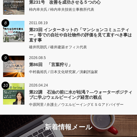
第231号 改善を成功させる５つの心
柿内幸夫氏 / 柿内幸夫技術士事務所代表
8
2011.08.19
第23回 インターネットの「マンションコミュニティ
ー」等での自社や自社物件の評価を見て直すべき事は
直す事
碓井民朗氏 / 碓井建築オフィス代表
9
2026.08.5
第86回 「言葉狩り」
中村義裕氏 / 日本文化研究家／演劇評論家
10
2026.04.24
第22講 石油の前に水が枯渇？―ウォーターポジティ
ブに学ぶウェルビーイング経営の観点
中原阿里 / 弁護士／ウエルビーイングＥＳＧアドバイザー
新着情報メール