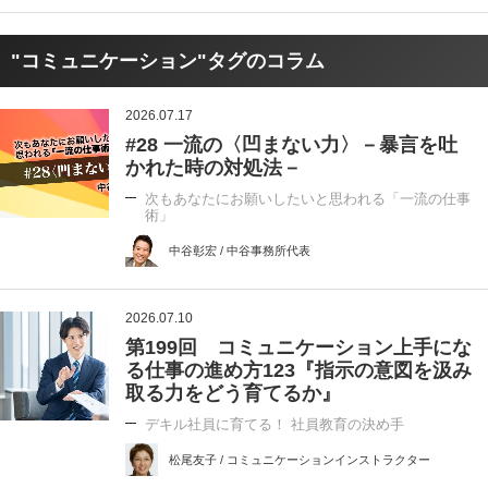
"コミュニケーション"タグのコラム
2026.07.17
#28 一流の〈凹まない力〉－暴言を吐
かれた時の対処法－
次もあなたにお願いしたいと思われる「一流の仕事
術」
中谷彰宏 / 中谷事務所代表
2026.07.10
第199回 コミュニケーション上手にな
る仕事の進め方123『指示の意図を汲み
取る力をどう育てるか』
デキル社員に育てる！ 社員教育の決め手
松尾友子 / コミュニケーションインストラクター