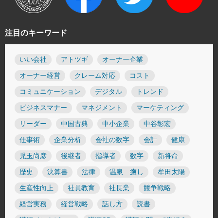
注目のキーワード
いい会社
アトツギ
オーナー企業
オーナー経営
クレーム対応
コスト
コミュニケーション
デジタル
トレンド
ビジネスマナー
マネジメント
マーケティング
リーダー
中国古典
中小企業
中谷彰宏
仕事術
企業分析
会社の数字
会計
健康
児玉尚彦
後継者
指導者
数字
新将命
歴史
決算書
法律
温泉 癒し
牟田太陽
生産性向上
社員教育
社長業
競争戦略
経営実務
経営戦略
話し方
読書