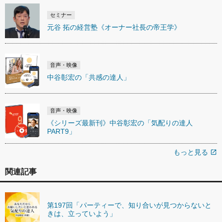
セミナー
元谷 拓の経営塾《オーナー社長の帝王学》
音声・映像
中谷彰宏の「共感の達人」
音声・映像
《シリーズ最新刊》中谷彰宏の「気配りの達人
PART9」
もっと見る
open_in_new
関連記事
第197回「パーティーで、知り合いが見つからないと
きは、立っていよう」