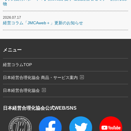
物
2026.07.17
経営コラム「JMCAweb＋」更新のお知らせ
メニュー
経営コラムTOP
exit_to_app
日本経営合理化協会 商品・サービス案内
exit_to_app
日本経営合理化協会
日本経営合理化協会
公式WEB/SNS